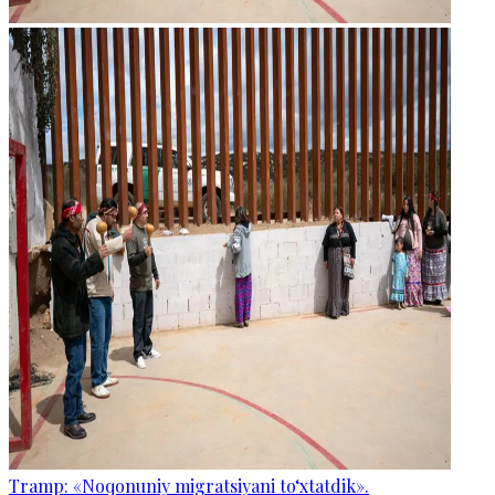
Tramp: «Noqonuniy migratsiyani to‘xtatdik».