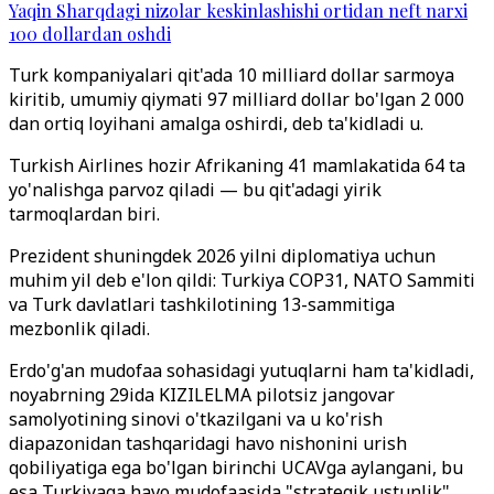
Yaqin Sharqdagi nizolar keskinlashishi ortidan neft narxi
100 dollardan oshdi
Turk kompaniyalari qit'ada 10 milliard dollar sarmoya
kiritib, umumiy qiymati 97 milliard dollar bo'lgan 2 000
dan ortiq loyihani amalga oshirdi, deb ta'kidladi u.
Turkish Airlines hozir Afrikaning 41 mamlakatida 64 ta
yo'nalishga parvoz qiladi — bu qit'adagi yirik
tarmoqlardan biri.
Prezident shuningdek 2026 yilni diplomatiya uchun
muhim yil deb e'lon qildi: Turkiya COP31, NATO Sammiti
va Turk davlatlari tashkilotining 13-sammitiga
mezbonlik qiladi.
Erdo'g'an mudofaa sohasidagi yutuqlarni ham ta'kidladi,
noyabrning 29ida KIZILELMA pilotsiz jangovar
samolyotining sinovi o'tkazilgani va u ko'rish
diapazonidan tashqaridagi havo nishonini urish
qobiliyatiga ega bo'lgan birinchi UCAVga aylangani, bu
esa Turkiyaga havo mudofaasida "strategik ustunlik"