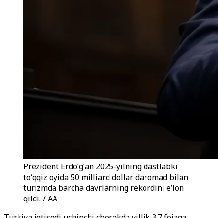
Prezident Erdoʻgʻan 2025-yilning dastlabki
toʻqqiz oyida 50 milliard dollar daromad bilan
turizmda barcha davrlarning rekordini eʼlon
qildi. / AA
Turkiya iqtisodi uchinchi chorakda yillik 3.7 foizga