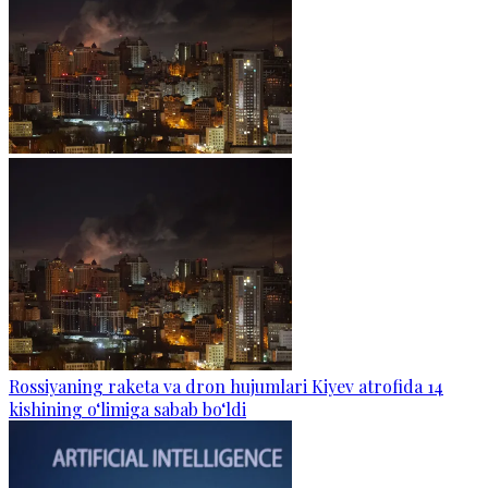
Rossiyaning raketa va dron hujumlari Kiyev atrofida 14
kishining o‘limiga sabab bo‘ldi