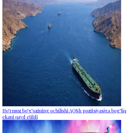
Ho‘rmuz bo‘g‘ozining ochilishi AQSh pozitsiyasiga bog‘liq
ekani qayd etildi