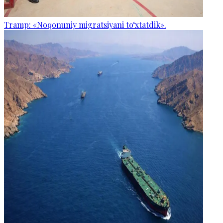
Tramp: «Noqonuniy migratsiyani to‘xtatdik».