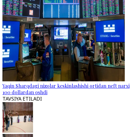
Yaqin Sharqdagi nizolar keskinlashishi ortidan neft narxi
100 dollardan oshdi
TAVSIYA ETILADI