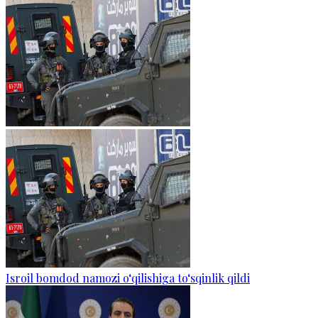
Isroil bomdod namozi o‘qilishiga to‘sqinlik qildi