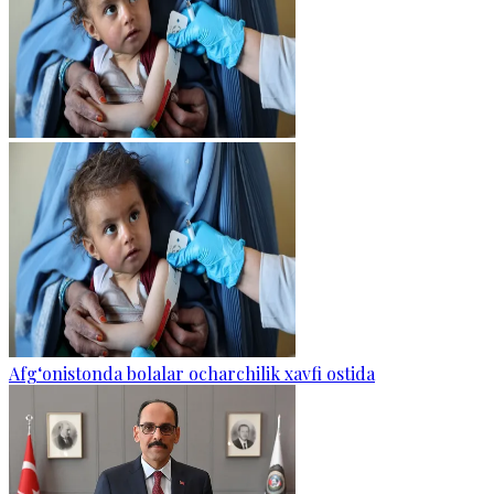
Afg‘onistonda bolalar ocharchilik xavfi ostida