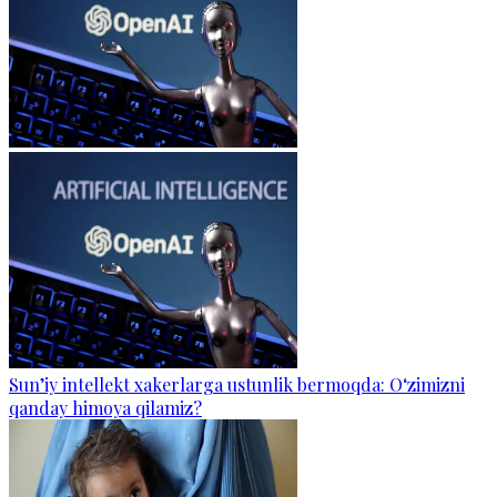
Sun’iy intellekt xakerlarga ustunlik bermoqda: O‘zimizni
qanday himoya qilamiz?