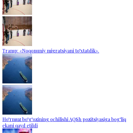
Tramp: «Noqonuniy migratsiyani to‘xtatdik».
Ho‘rmuz bo‘g‘ozining ochilishi AQSh pozitsiyasiga bog‘liq
ekani qayd etildi