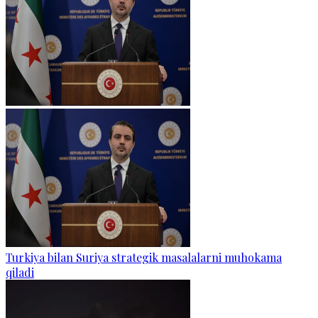
Turkiya bilan Suriya strategik masalalarni muhokama
qiladi