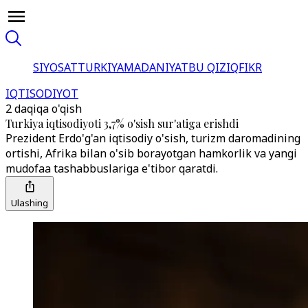
SIYOSAT
TURKIYA
MADANIYAT
BU QIZIQ
FIKR
IQTISODIYOT
2 daqiqa o'qish
Turkiya iqtisodiyoti 3,7% o'sish sur'atiga erishdi
Prezident Erdo'g'an iqtisodiy o'sish, turizm daromadining
ortishi, Afrika bilan o'sib borayotgan hamkorlik va yangi
mudofaa tashabbuslariga e'tibor qaratdi.
Ulashing