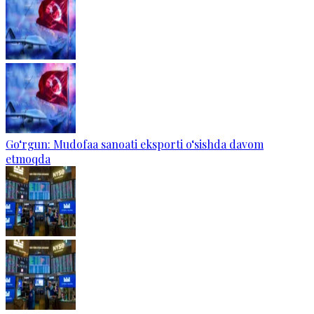
Go‘rgun: Mudofaa sanoati eksporti o‘sishda davom
etmoqda