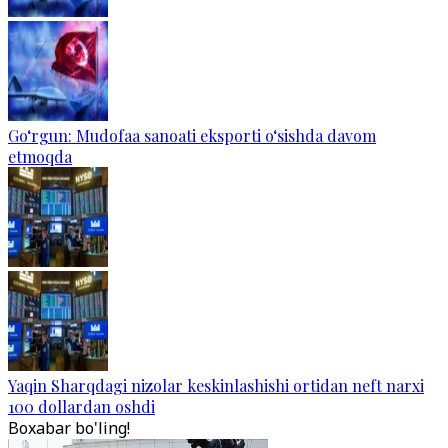
Go‘rgun: Mudofaa sanoati eksporti o‘sishda davom
etmoqda
Yaqin Sharqdagi nizolar keskinlashishi ortidan neft narxi
100 dollardan oshdi
Boxabar bo'ling!