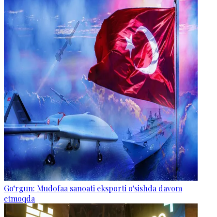
Go‘rgun: Mudofaa sanoati eksporti o‘sishda davom
etmoqda