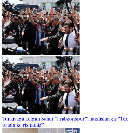
Turkiyaga kelgan Salah “Trabzonspor” muxlislariga: “Tez
orada ko‘rishamiz”