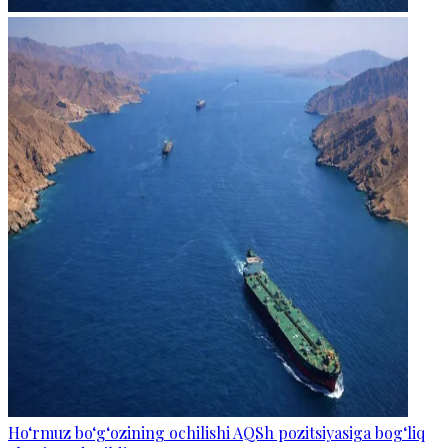
Ho‘rmuz bo‘g‘ozining ochilishi AQSh pozitsiyasiga bog‘liq