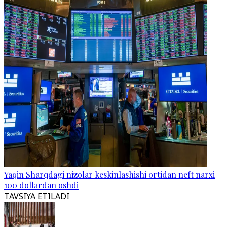
Yaqin Sharqdagi nizolar keskinlashishi ortidan neft narxi
100 dollardan oshdi
TAVSIYA ETILADI