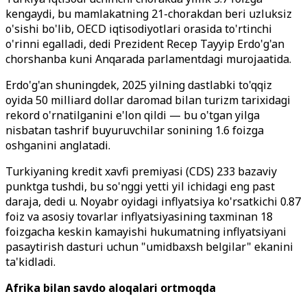
kengaydi, bu mamlakatning 21-chorakdan beri uzluksiz
o'sishi bo'lib, OECD iqtisodiyotlari orasida to'rtinchi
o'rinni egalladi, dedi Prezident Recep Tayyip Erdo'g'an
chorshanba kuni Anqarada parlamentdagi murojaatida.
Erdo'g'an shuningdek, 2025 yilning dastlabki to'qqiz
oyida 50 milliard dollar daromad bilan turizm tarixidagi
rekord o'rnatilganini e'lon qildi — bu o'tgan yilga
nisbatan tashrif buyuruvchilar sonining 1.6 foizga
oshganini anglatadi.
Turkiyaning kredit xavfi premiyasi (CDS) 233 bazaviy
punktga tushdi, bu so'nggi yetti yil ichidagi eng past
daraja, dedi u. Noyabr oyidagi inflyatsiya ko'rsatkichi 0.87
foiz va asosiy tovarlar inflyatsiyasining taxminan 18
foizgacha keskin kamayishi hukumatning inflyatsiyani
pasaytirish dasturi uchun "umidbaxsh belgilar" ekanini
ta'kidladi.
Afrika bilan savdo aloqalari ortmoqda