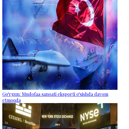
Go‘rgun: Mudofaa sanoati eksporti o‘sishda davom
etmoqda