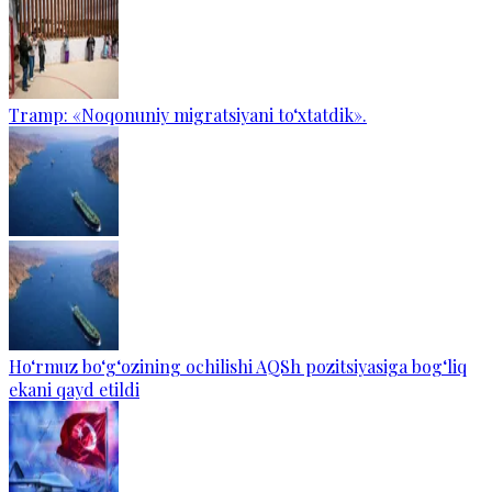
Tramp: «Noqonuniy migratsiyani to‘xtatdik».
Ho‘rmuz bo‘g‘ozining ochilishi AQSh pozitsiyasiga bog‘liq
ekani qayd etildi