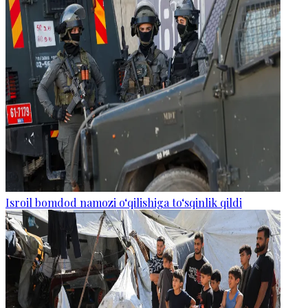
Isroil bomdod namozi o‘qilishiga to‘sqinlik qildi