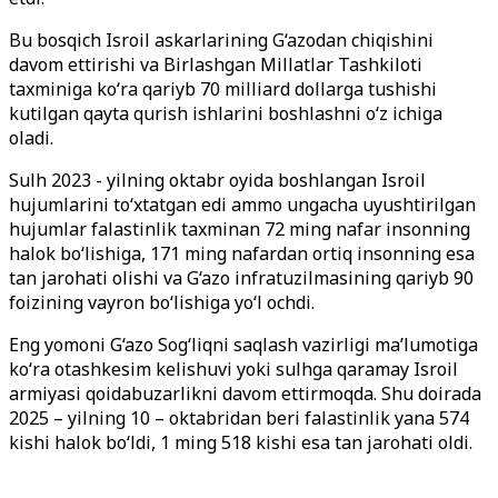
Bu bosqich Isroil askarlarining G‘azodan chiqishini
davom ettirishi va Birlashgan Millatlar Tashkiloti
taxminiga ko‘ra qariyb 70 milliard dollarga tushishi
kutilgan qayta qurish ishlarini boshlashni o‘z ichiga
oladi.
Sulh 2023 - yilning oktabr oyida boshlangan Isroil
hujumlarini to‘xtatgan edi ammo ungacha uyushtirilgan
hujumlar falastinlik taxminan 72 ming nafar insonning
halok bo‘lishiga, 171 ming nafardan ortiq insonning esa
tan jarohati olishi va G‘azo infratuzilmasining qariyb 90
foizining vayron bo‘lishiga yo‘l ochdi.
Eng yomoni G‘azo Sog‘liqni saqlash vazirligi ma’lumotiga
ko‘ra otashkesim kelishuvi yoki sulhga qaramay Isroil
armiyasi qoidabuzarlikni davom ettirmoqda. Shu doirada
2025 – yilning 10 – oktabridan beri falastinlik yana 574
kishi halok bo‘ldi, 1 ming 518 kishi esa tan jarohati oldi.