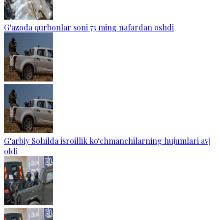
G‘azoda qurbonlar soni 73 ming nafardan oshdi
G‘arbiy Sohilda isroillik ko‘chmanchilarning hujumlari avj
oldi