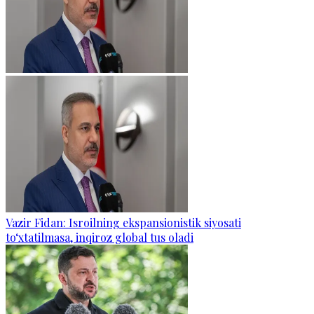
Vazir Fidan: Isroilning ekspansionistik siyosati
to‘xtatilmasa, inqiroz global tus oladi