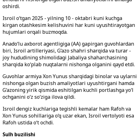
oshirdi.
Isroil o‘tgan 2025 - yilning 10 - oktabri kuni kuchga
kirgan otashkesim kelishuvini har kuni uyushtirayotgan
hujumlari orqali buzmoqda.
Anado‘lu axborot agentligiga (AA) gapirgan guvohlardan
biri, Isroil artilleriyasi, G‘azo shahri sharqida va turar -
joy hududining shimolidagi Jabaliya shaharchasining
sharqida ko‘plab nuqtalarni nishonga olganini qayd etdi.
Guvohlar armiya Xon Yunus sharqidagi binolar va uylarni
nishonga olgan buzish amaliyotlari uyushtirgani hamda
G‘azoning yirik qismida eshitilgan kuchli portlashga yo‘l
ochganini o‘z so‘ziga ilova qildi.
Isroil dengiz kuchlariga tegishli kemalar ham Rafoh va
Xon Yunus sohillariga o‘q uzar ekan, Isroil vertolyoti esa
Rafoh ustida o‘t ochdi.
Sulh buzilishi