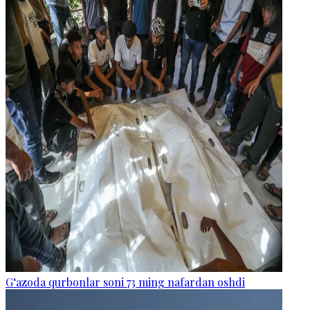
G‘azoda qurbonlar soni 73 ming nafardan oshdi