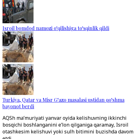
Isroil bomdod namozi o‘qilishiga to‘sqinlik qildi
Turkiya, Qatar va Misr G‘azo masalasi ustidan qo‘shma
bayonot berdi
AQSh ma’muriyati yanvar oyida kelishuvning ikkinchi
bosqichi boshlanganini e’lon qilganiga qaramay, Isroil
otashkesim kelishuvi yoki sulh bitimini buzishda davom
etdi.