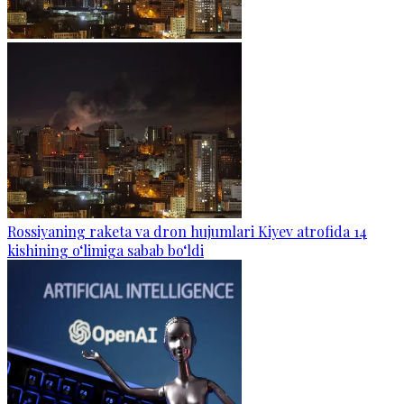
Rossiyaning raketa va dron hujumlari Kiyev atrofida 14
kishining o‘limiga sabab bo‘ldi