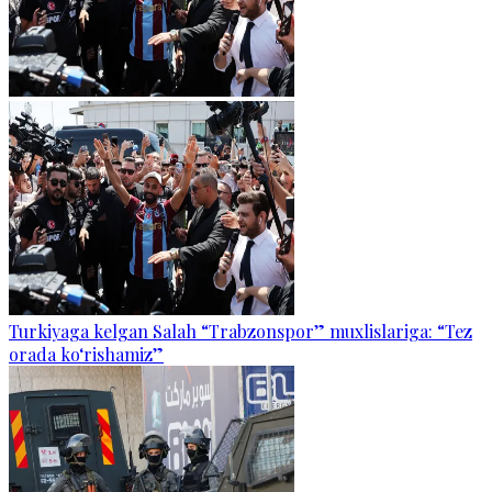
Turkiyaga kelgan Salah “Trabzonspor” muxlislariga: “Tez
orada ko‘rishamiz”