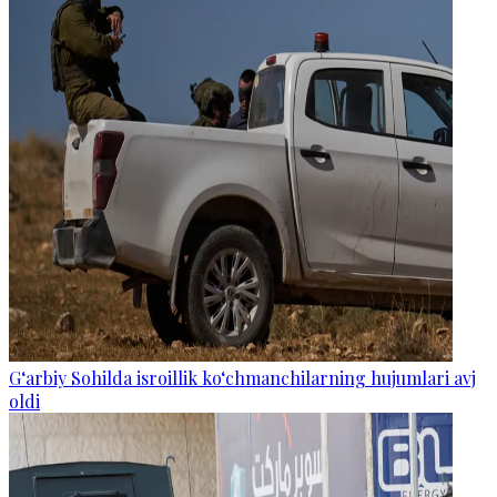
G‘arbiy Sohilda isroillik ko‘chmanchilarning hujumlari avj
oldi