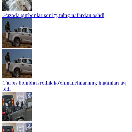
G‘azoda qurbonlar soni 73 ming nafardan oshdi
G‘arbiy Sohilda isroillik ko‘chmanchilarning hujumlari avj
oldi