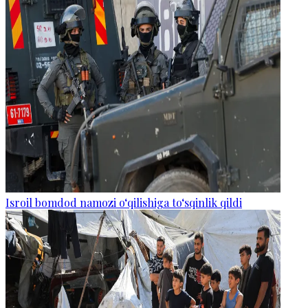
Isroil bomdod namozi o‘qilishiga to‘sqinlik qildi