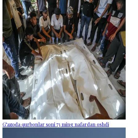
G‘azoda qurbonlar soni 73 ming nafardan oshdi