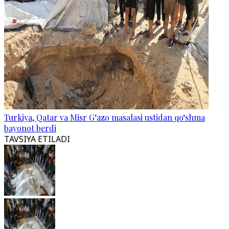
Turkiya, Qatar va Misr G‘azo masalasi ustidan qo‘shma
bayonot berdi
TAVSIYA ETILADI