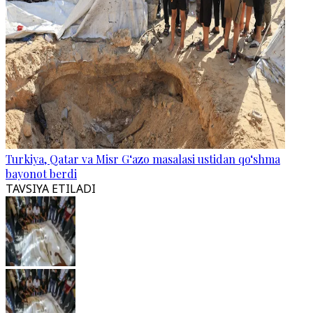
Turkiya, Qatar va Misr G‘azo masalasi ustidan qo‘shma
bayonot berdi
TAVSIYA ETILADI