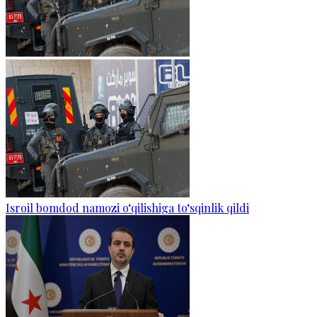
Isroil bomdod namozi o‘qilishiga to‘sqinlik qildi