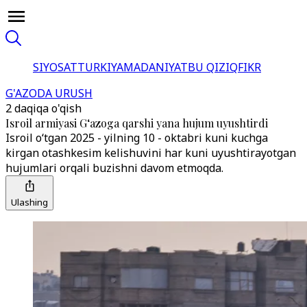
SIYOSAT
TURKIYA
MADANIYAT
BU QIZIQ
FIKR
G'AZODA URUSH
2 daqiqa o'qish
Isroil armiyasi G‘azoga qarshi yana hujum uyushtirdi
Isroil o‘tgan 2025 - yilning 10 - oktabri kuni kuchga
kirgan otashkesim kelishuvini har kuni uyushtirayotgan
hujumlari orqali buzishni davom etmoqda.
Ulashing