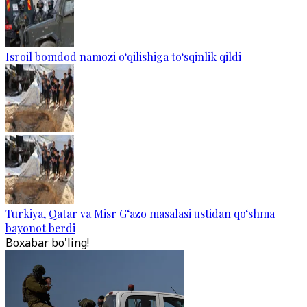
Isroil bomdod namozi o‘qilishiga to‘sqinlik qildi
Turkiya, Qatar va Misr G‘azo masalasi ustidan qo‘shma
bayonot berdi
Boxabar bo'ling!