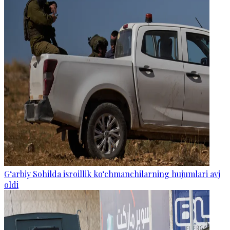
G‘arbiy Sohilda isroillik ko‘chmanchilarning hujumlari avj
oldi