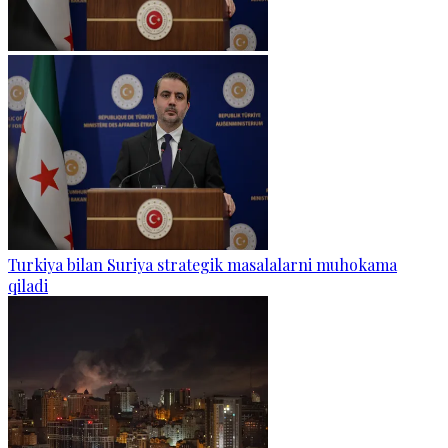
Turkiya bilan Suriya strategik masalalarni muhokama
qiladi