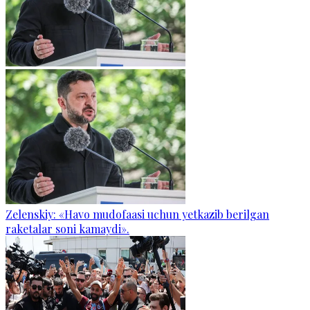
Zelenskiy: «Havo mudofaasi uchun yetkazib berilgan
raketalar soni kamaydi».