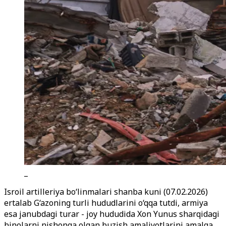
_
Isroil artilleriya bo‘linmalari shanba kuni (07.02.2026)
ertalab G‘azoning turli hududlarini o‘qqa tutdi, armiya
esa janubdagi turar - joy hududida Xon Yunus sharqidagi
binolarni nishonga olgan buzish amaliyotlarini amalga