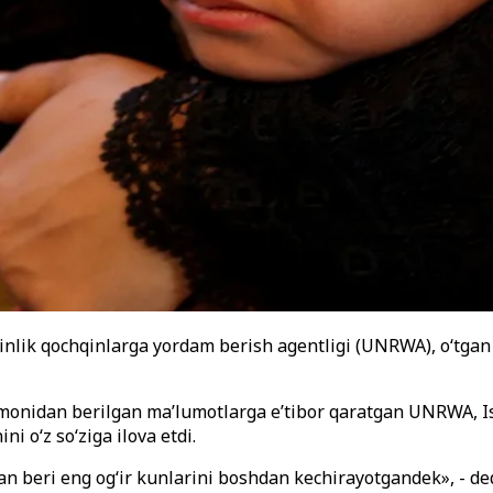
tinlik qochqinlarga yordam berish agentligi (UNRWA), o‘tgan
nidan berilgan ma’lumotlarga e’tibor qaratgan UNRWA, Isr
ni o‘z so‘ziga ilova etdi.
n beri eng og‘ir kunlarini boshdan kechirayotgandek», - ded