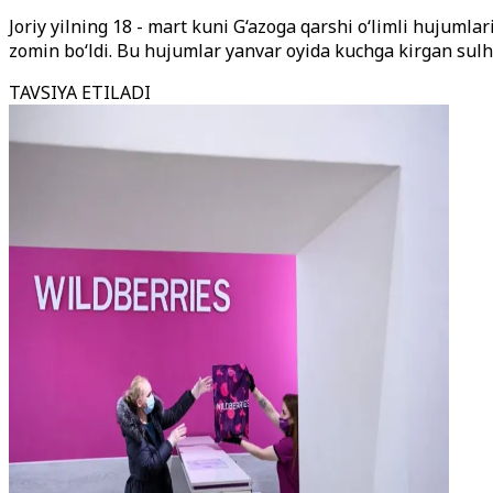
Joriy yilning 18 - mart kuni G‘azoga qarshi o‘limli hujuml
zomin bo‘ldi. Bu hujumlar yanvar oyida kuchga kirgan su
TAVSIYA ETILADI