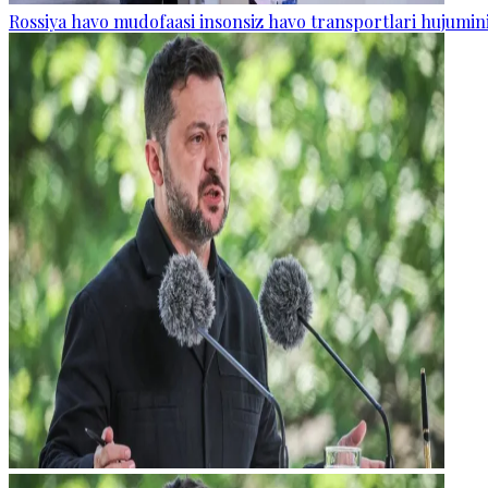
Rossiya havo mudofaasi insonsiz havo transportlari hujumini