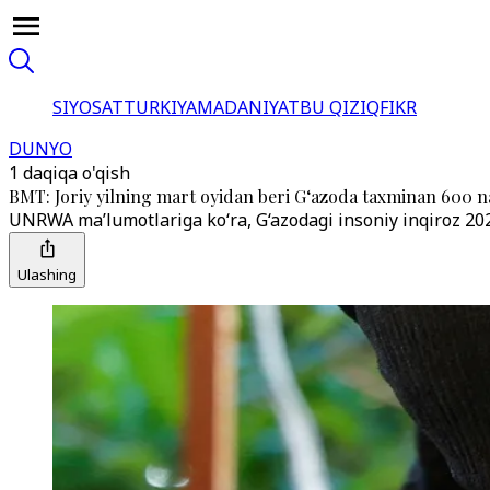
SIYOSAT
TURKIYA
MADANIYAT
BU QIZIQ
FIKR
DUNYO
1 daqiqa o'qish
BMT: Joriy yilning mart oyidan beri G‘azoda taxminan 600 naf
UNRWA ma’lumotlariga ko‘ra, G‘azodagi insoniy inqiroz 202
Ulashing