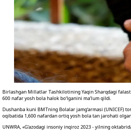
Birlashgan Millatlar Tashkilotining Yaqin Sharqdagi falas
600 nafar yosh bola halok bo‘lganini ma’lum qildi.
Dushanba kuni BMTning Bolalar jamg‘armasi (UNICEF) tomo
oqibatida 1,600 nafardan ortiq yosh bola tan jarohati olgani
UNWRA, «G‘azodagi insoniy inqiroz 2023 - yilning oktabrida