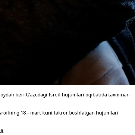
 oydan beri G‘azodagi Isroil hujumlari oqibatida taxminan
oilning 18 - mart kuni takror boshlatgan hujumlari
i.