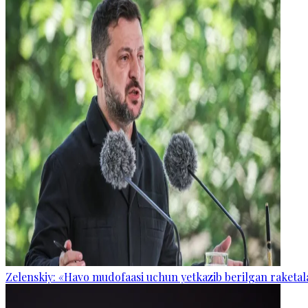
Zelenskiy: «Havo mudofaasi uchun yetkazib berilgan raketal