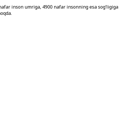
 nafar inson umriga, 4900 nafar insonning esa sog‘ligiga
moqda.