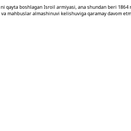
arini qayta boshlagan Isroil armiyasi, ana shundan beri 1864
lh va mahbuslar almashinuvi kelishuviga qaramay davom et