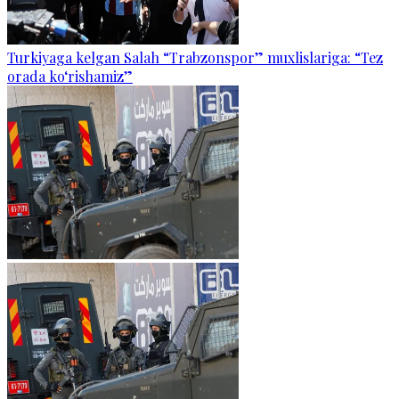
Turkiyaga kelgan Salah “Trabzonspor” muxlislariga: “Tez
orada ko‘rishamiz”