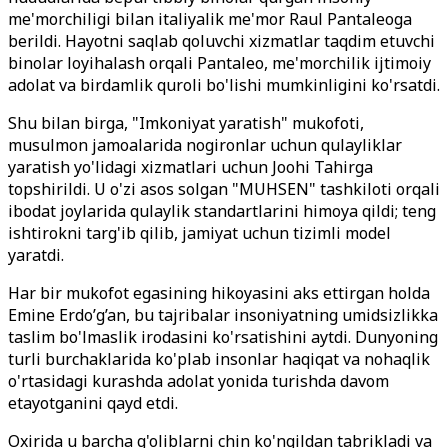
me'morchiligi bilan italiyalik me'mor Raul Pantaleoga
berildi. Hayotni saqlab qoluvchi xizmatlar taqdim etuvchi
binolar loyihalash orqali Pantaleo, me'morchilik ijtimoiy
adolat va birdamlik quroli bo'lishi mumkinligini ko'rsatdi.
Shu bilan birga, "Imkoniyat yaratish" mukofoti,
musulmon jamoalarida nogironlar uchun qulayliklar
yaratish yo'lidagi xizmatlari uchun Joohi Tahirga
topshirildi. U o'zi asos solgan "MUHSEN" tashkiloti orqali
ibodat joylarida qulaylik standartlarini himoya qildi; teng
ishtirokni targ'ib qilib, jamiyat uchun tizimli model
yaratdi.
Har bir mukofot egasining hikoyasini aks ettirgan holda
Emine Erdo’g’an, bu tajribalar insoniyatning umidsizlikka
taslim bo'lmaslik irodasini ko'rsatishini aytdi. Dunyoning
turli burchaklarida ko'plab insonlar haqiqat va nohaqlik
o'rtasidagi kurashda adolat yonida turishda davom
etayotganini qayd etdi.
Oxirida u barcha g'oliblarni chin ko'ngildan tabrikladi va