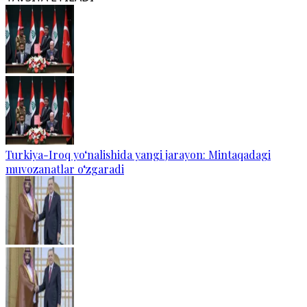
Turkiya-Iroq yo‘nalishida yangi jarayon: Mintaqadagi
muvozanatlar o‘zgaradi