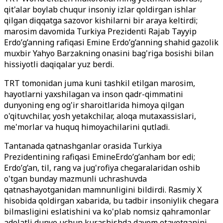
qit'alar boylab chuqur insoniy izlar qoldirgan ishlar
qilgan diqqatga sazovor kishilarni bir araya keltirdi;
marosim davomida Turkiya Prezidenti Rajab Tayyip
Erdo’g’anning rafiqasi Emine Erdo’g’anning shahid gazolik
muxbir Yahyo Barzakning onasini bag'riga bosishi bilan
hissiyotli daqiqalar yuz berdi.
TRT tomonidan juma kuni tashkil etilgan marosim,
hayotlarni yaxshilagan va inson qadr-qimmatini
dunyoning eng og'ir sharoitlarida himoya qilgan
o'qituvchilar, yosh yetakchilar, aloqa mutaxassislari,
me'morlar va huquq himoyachilarini qutladi.
Tantanada qatnashganlar orasida Turkiya
Prezidentining rafiqasi EmineErdo’g’anham bor edi;
Erdo’g’an, til, rang va jug'rofiya chegaralaridan oshib
o'tgan bunday mazmunli uchrashuvda
qatnashayotganidan mamnunligini bildirdi. Rasmiy X
hisobida qoldirgan xabarida, bu tadbir insoniylik chegara
bilmasligini eslatishini va ko'plab nomsiz qahramonlar
adolatli dunyo uchun kurashishda davom etayotganini