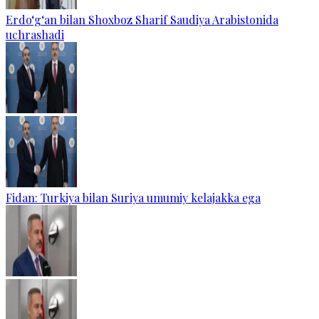
Erdo‘g‘an bilan Shoxboz Sharif Saudiya Arabistonida
uchrashadi
Fidan: Turkiya bilan Suriya umumiy kelajakka ega