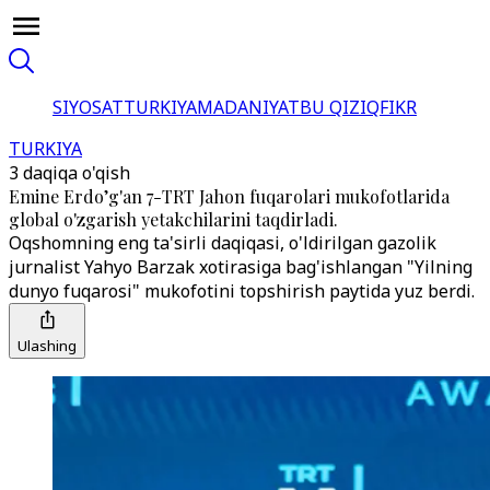
SIYOSAT
TURKIYA
MADANIYAT
BU QIZIQ
FIKR
TURKIYA
3 daqiqa o'qish
Emine Erdo’g'an 7-TRT Jahon fuqarolari mukofotlarida
global o'zgarish yetakchilarini taqdirladi.
Oqshomning eng ta'sirli daqiqasi, o'ldirilgan gazolik
jurnalist Yahyo Barzak xotirasiga bag'ishlangan "Yilning
dunyo fuqarosi" mukofotini topshirish paytida yuz berdi.
Ulashing