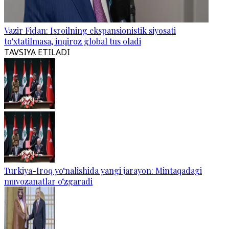
Vazir Fidan: Isroilning ekspansionistik siyosati
to‘xtatilmasa, inqiroz global tus oladi
TAVSIYA ETILADI
Turkiya-Iroq yo‘nalishida yangi jarayon: Mintaqadagi
muvozanatlar o‘zgaradi