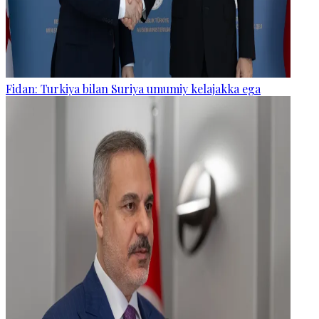
Fidan: Turkiya bilan Suriya umumiy kelajakka ega