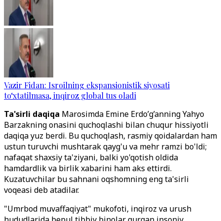
Vazir Fidan: Isroilning ekspansionistik siyosati
to‘xtatilmasa, inqiroz global tus oladi
Ta'sirli daqiqa
Marosimda Emine Erdo’g’anning Yahyo
Barzakning onasini quchoqlashi bilan chuqur hissiyotli
daqiqa yuz berdi. Bu quchoqlash, rasmiy qoidalardan ham
ustun turuvchi mushtarak qayg'u va mehr ramzi bo'ldi;
nafaqat shaxsiy ta'ziyani, balki yo'qotish oldida
hamdardlik va birlik xabarini ham aks ettirdi.
Kuzatuvchilar bu sahnani oqshomning eng ta'sirli
voqeasi deb atadilar.
"Umrbod muvaffaqiyat" mukofoti, inqiroz va urush
hududlarida bepul tibbiy binolar qurgan insoniy