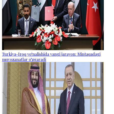
Turkiya-Iroq yo‘nalishida yangi jarayon: Mintaqadagi
muvozanatlar o‘zgaradi