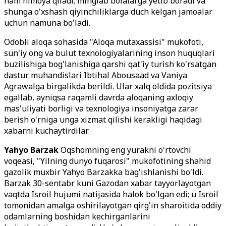
ham himoya qiladi; minglab bolalarga yetib boradi va
shunga o'xshash qiyinchiliklarga duch kelgan jamoalar
uchun namuna bo'ladi.
Odobli aloqa sohasida "Aloqa mutaxassisi" mukofoti,
sun'iy ong va bulut texnologiyalarining inson huquqlari
buzilishiga bog'lanishiga qarshi qat'iy turish ko'rsatgan
dastur muhandislari Ibtihal Abousaad va Vaniya
Agrawalga birgalikda berildi. Ular xalq oldida pozitsiya
egallab, ayniqsa raqamli davrda aloqaning axloqiy
mas'uliyati borligi va texnologiya insoniyatga zarar
berish o'rniga unga xizmat qilishi kerakligi haqidagi
xabarni kuchaytirdilar.
Yahyo Barzak
Oqshomning eng yurakni o'rtovchi
voqeasi, "Yilning dunyo fuqarosi" mukofotining shahid
gazolik muxbir Yahyo Barzakka bag'ishlanishi bo'ldi.
Barzak 30-sentabr kuni Gazodan xabar tayyorlayotgan
vaqtda Isroil hujumi natijasida halok bo'lgan edi; u Isroil
tomonidan amalga oshirilayotgan qirg'in sharoitida oddiy
odamlarning boshidan kechirganlarini