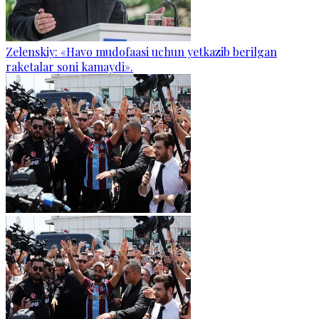
Zelenskiy: «Havo mudofaasi uchun yetkazib berilgan
raketalar soni kamaydi».