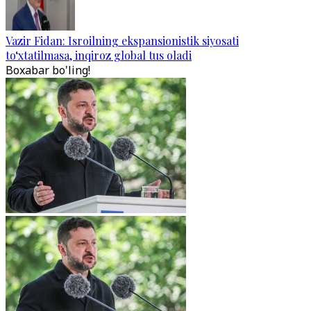
Vazir Fidan: Isroilning ekspansionistik siyosati
to‘xtatilmasa, inqiroz global tus oladi
Boxabar bo'ling!