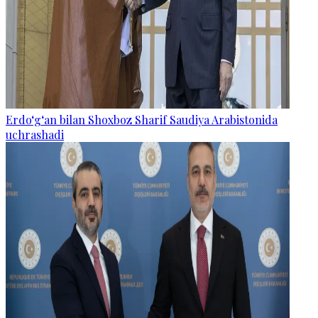
Erdo‘g‘an bilan Shoxboz Sharif Saudiya Arabistonida
uchrashadi