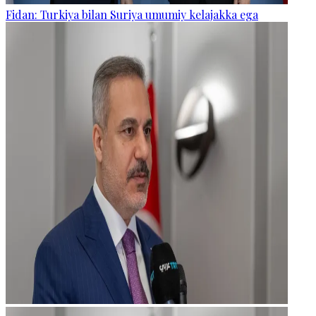
Fidan: Turkiya bilan Suriya umumiy kelajakka ega