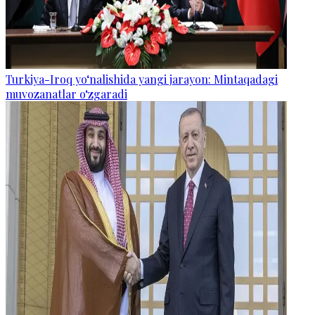
Turkiya-Iroq yo‘nalishida yangi jarayon: Mintaqadagi
muvozanatlar o‘zgaradi