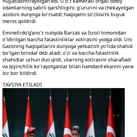
hujjatlashtirayotgan edi. U o'z kamerasi orqali oddiy
odamlarning sabrli qarshiligini, g'ururini va chekayotgan
azobini dunyoga ko'rsatdi; haqiqatni so'zlovchi buyuk
meros qoldirdi.
EmineErdo’g’ano'z nutqida Barzak va Isroil tomonidan
o'ldirilgan barcha falastinliklar xotirasini yodga oldi. Uni
Gazoning haqiqatlarini dunyoga yetkazish yo'lida shahid
bo'lgan birodar deb atadi; o'zi va barcha falastinlik
shahidlar uchun duo qildi, ularning xotirasini sharafladi
va qiyinchilik ko'rayotganlar bilan hamdard ekanini yana
bir bor bildirdi.
TAVSIYA ETILADI