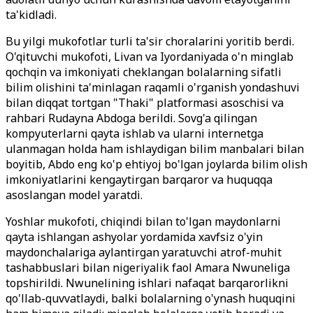
ta'kidladi.
Bu yilgi mukofotlar turli ta'sir choralarini yoritib berdi.
O'qituvchi mukofoti, Livan va Iyordaniyada o'n minglab
qochqin va imkoniyati cheklangan bolalarning sifatli
bilim olishini ta'minlagan raqamli o'rganish yondashuvi
bilan diqqat tortgan "Thaki" platformasi asoschisi va
rahbari Rudayna Abdoga berildi. Sovg'a qilingan
kompyuterlarni qayta ishlab va ularni internetga
ulanmagan holda ham ishlaydigan bilim manbalari bilan
boyitib, Abdo eng ko'p ehtiyoj bo'lgan joylarda bilim olish
imkoniyatlarini kengaytirgan barqaror va huquqqa
asoslangan model yaratdi.
Yoshlar mukofoti, chiqindi bilan to'lgan maydonlarni
qayta ishlangan ashyolar yordamida xavfsiz o'yin
maydonchalariga aylantirgan yaratuvchi atrof-muhit
tashabbuslari bilan nigeriyalik faol Amara Nwuneliga
topshirildi. Nwunelining ishlari nafaqat barqarorlikni
qo'llab-quvvatlaydi, balki bolalarning o'ynash huquqini