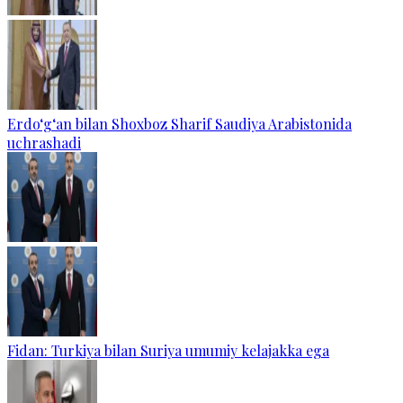
Erdo‘g‘an bilan Shoxboz Sharif Saudiya Arabistonida
uchrashadi
Fidan: Turkiya bilan Suriya umumiy kelajakka ega