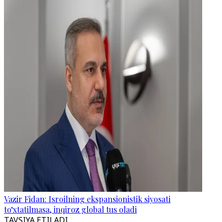
Vazir Fidan: Isroilning ekspansionistik siyosati
to‘xtatilmasa, inqiroz global tus oladi
TAVSIYA ETILADI