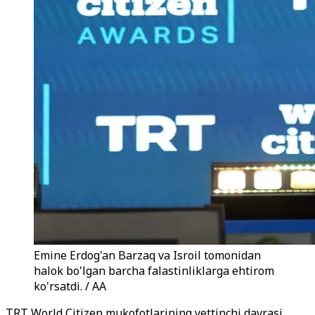
Emine Erdog'an Barzaq va Isroil tomonidan
halok bo'lgan barcha falastinliklarga ehtirom
ko'rsatdi. / AA
TRT World Citizen mukofotlarining yettinchi davrasi,