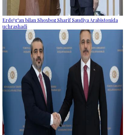
Erdo‘g‘an bilan Shoxboz Sharif Saudiya Arabistonida
uchrashadi