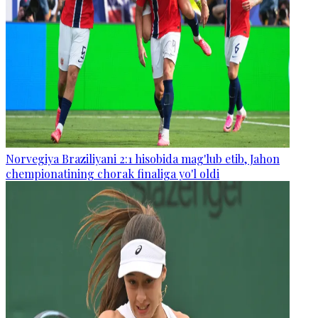
Norvegiya Braziliyani 2:1 hisobida mag'lub etib, Jahon
chempionatining chorak finaliga yo'l oldi