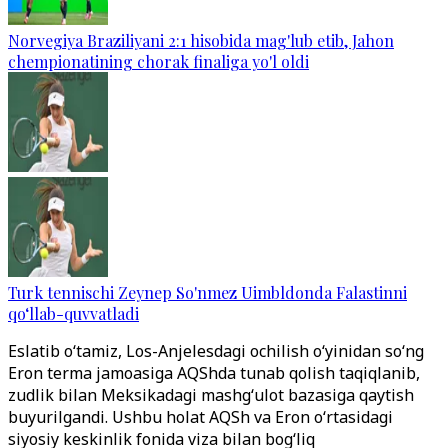
Norvegiya Braziliyani 2:1 hisobida mag'lub etib, Jahon
chempionatining chorak finaliga yo'l oldi
Turk tennischi Zeynep So'nmez Uimbldonda Falastinni
qo‘llab-quvvatladi
Eslatib o‘tamiz, Los-Anjelesdagi ochilish o‘yinidan so‘ng
Eron terma jamoasiga AQShda tunab qolish taqiqlanib,
zudlik bilan Meksikadagi mashg‘ulot bazasiga qaytish
buyurilgandi. Ushbu holat AQSh va Eron o‘rtasidagi
siyosiy keskinlik fonida viza bilan bog‘liq