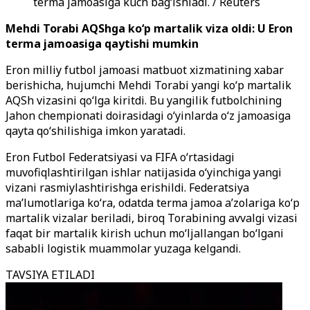
terma jamoasiga kuch bag‘ishladi. / Reuters
Mehdi Torabi AQShga ko‘p martalik viza oldi: U Eron
terma jamoasiga qaytishi mumkin
Eron milliy futbol jamoasi matbuot xizmatining xabar
berishicha, hujumchi Mehdi Torabi yangi ko‘p martalik
AQSh vizasini qo‘lga kiritdi. Bu yangilik futbolchining
Jahon chempionati doirasidagi o‘yinlarda o‘z jamoasiga
qayta qo‘shilishiga imkon yaratadi.
Eron Futbol Federatsiyasi va FIFA o‘rtasidagi
muvofiqlashtirilgan ishlar natijasida o‘yinchiga yangi
vizani rasmiylashtirishga erishildi. Federatsiya
ma’lumotlariga ko‘ra, odatda terma jamoa a’zolariga ko‘p
martalik vizalar beriladi, biroq Torabining avvalgi vizasi
faqat bir martalik kirish uchun mo‘ljallangan bo‘lgani
sababli logistik muammolar yuzaga kelgandi.
TAVSIYA ETILADI