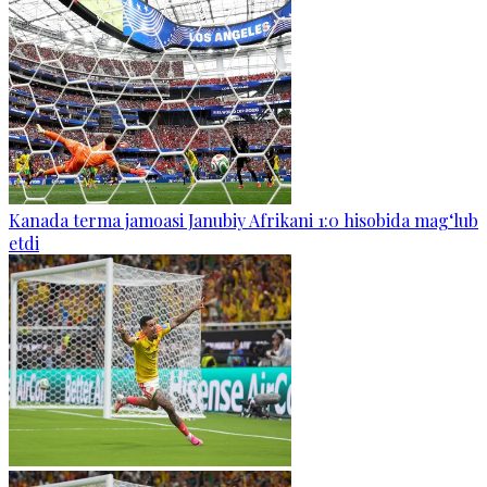
Kanada terma jamoasi Janubiy Afrikani 1:0 hisobida mag‘lub
etdi