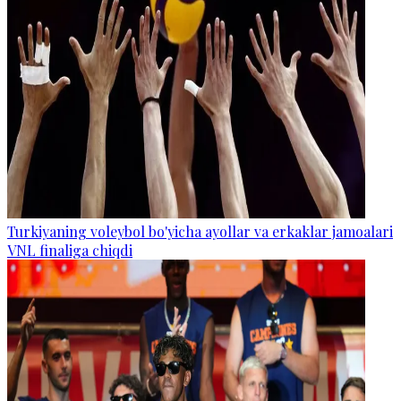
Turkiyaning voleybol bo'yicha ayollar va erkaklar jamoalari
VNL finaliga chiqdi