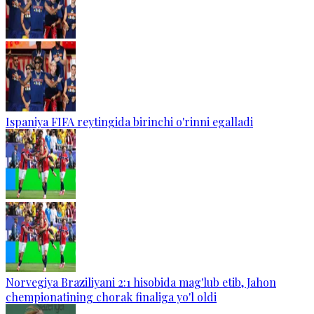
Ispaniya FIFA reytingida birinchi o'rinni egalladi
Norvegiya Braziliyani 2:1 hisobida mag'lub etib, Jahon
chempionatining chorak finaliga yo'l oldi