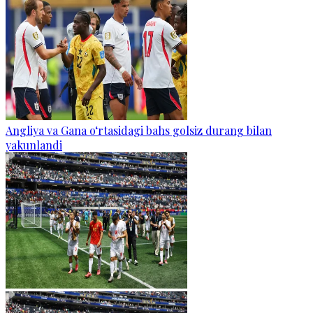
Angliya va Gana o‘rtasidagi bahs golsiz durang bilan
yakunlandi