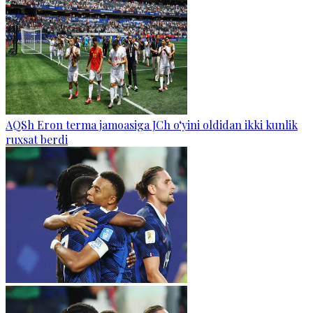
AQSh Eron terma jamoasiga JCh o‘yini oldidan ikki kunlik
ruxsat berdi