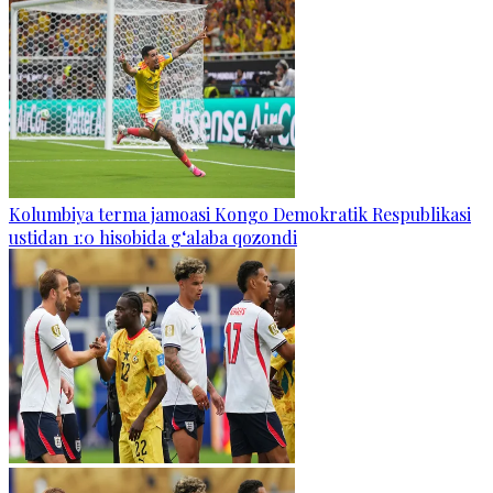
Kolumbiya terma jamoasi Kongo Demokratik Respublikasi
ustidan 1:0 hisobida g‘alaba qozondi