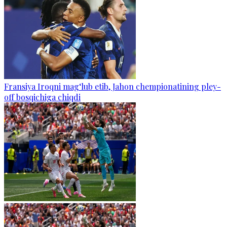
Fransiya Iroqni mag‘lub etib, Jahon chempionatining pley-
off bosqichiga chiqdi