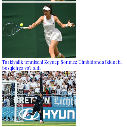
Turkiyalik tennischi Zeynep Sonmez Uimbldonda ikkinchi
bosqichga yo'l oldi