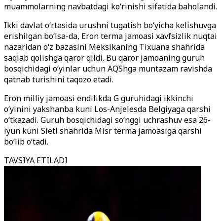
muammolarning navbatdagi ko‘rinishi sifatida baholandi.
Ikki davlat o‘rtasida urushni tugatish bo‘yicha kelishuvga
erishilgan bo‘lsa-da, Eron terma jamoasi xavfsizlik nuqtai
nazaridan o‘z bazasini Meksikaning Tixuana shahrida
saqlab qolishga qaror qildi. Bu qaror jamoaning guruh
bosqichidagi o‘yinlar uchun AQShga muntazam ravishda
qatnab turishini taqozo etadi.
Eron milliy jamoasi endilikda G guruhidagi ikkinchi
o‘yinini yakshanba kuni Los-Anjelesda Belgiyaga qarshi
o‘tkazadi. Guruh bosqichidagi so‘nggi uchrashuv esa 26-
iyun kuni Sietl shahrida Misr terma jamoasiga qarshi
bo‘lib o‘tadi.
TAVSIYA ETILADI