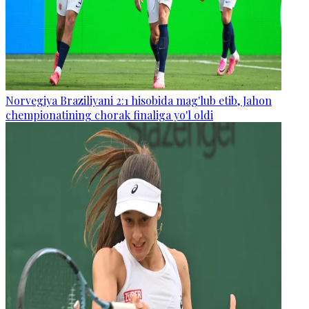
Norvegiya Braziliyani 2:1 hisobida mag'lub etib, Jahon
chempionatining chorak finaliga yo'l oldi