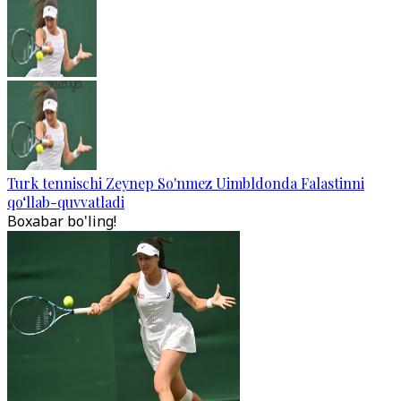
Turk tennischi Zeynep So'nmez Uimbldonda Falastinni
qo‘llab-quvvatladi
Boxabar bo'ling!