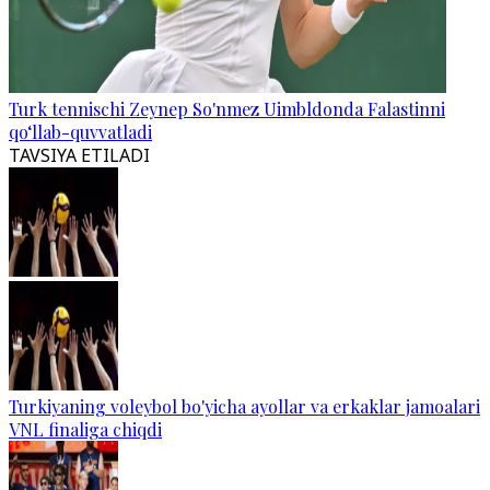
Turk tennischi Zeynep So'nmez Uimbldonda Falastinni
qo‘llab-quvvatladi
TAVSIYA ETILADI
Turkiyaning voleybol bo'yicha ayollar va erkaklar jamoalari
VNL finaliga chiqdi