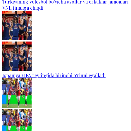
Turkiyaning voleybol bo'yicha ayollar va erkaklar jamoalari
VNL finaliga chiqdi
Ispaniya FIFA reytingida birinchi o'rinni egalladi