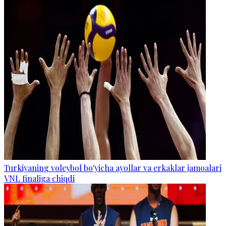
Turkiyaning voleybol bo'yicha ayollar va erkaklar jamoalari
VNL finaliga chiqdi