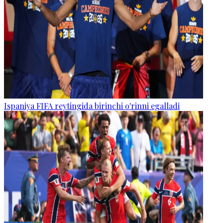
Ispaniya FIFA reytingida birinchi o'rinni egalladi