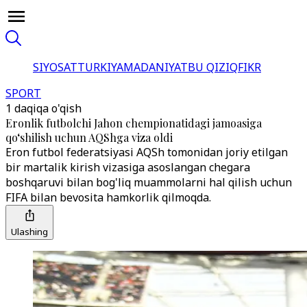
SIYOSAT
TURKIYA
MADANIYAT
BU QIZIQ
FIKR
SPORT
1 daqiqa o'qish
Eronlik futbolchi Jahon chempionatidagi jamoasiga
qo‘shilish uchun AQShga viza oldi
Eron futbol federatsiyasi AQSh tomonidan joriy etilgan
bir martalik kirish vizasiga asoslangan chegara
boshqaruvi bilan bog'liq muammolarni hal qilish uchun
FIFA bilan bevosita hamkorlik qilmoqda.
Ulashing