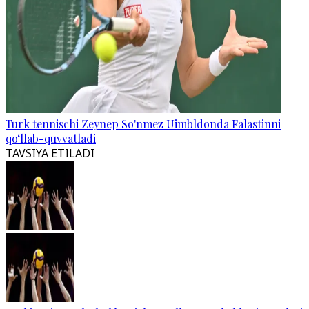
Turk tennischi Zeynep So'nmez Uimbldonda Falastinni
qo‘llab-quvvatladi
TAVSIYA ETILADI