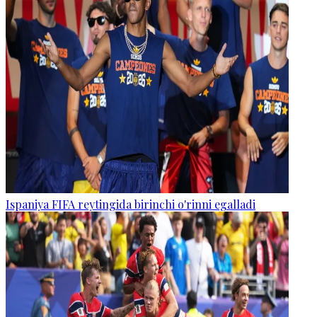
Ispaniya FIFA reytingida birinchi o'rinni egalladi