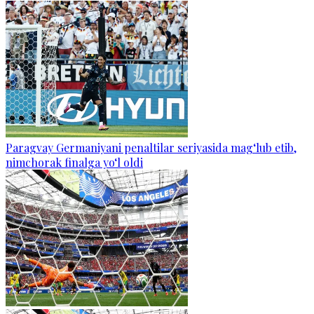
Paragvay Germaniyani penaltilar seriyasida mag‘lub etib,
nimchorak finalga yo‘l oldi