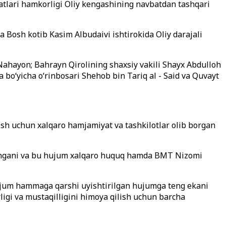
atlari hamkorligi Oliy kengashining navbatdan tashqari
 Bosh kotib Kasim Albudaivi ishtirokida Oliy darajali
 Nahayon; Bahrayn Qirolining shaxsiy vakili Shayx Abdulloh
o‘yicha o‘rinbosari Shehob bin Tariq al - Said va Quvayt
ish uchun xalqaro hamjamiyat va tashkilotlar olib borgan
ralangani va bu hujum xalqaro huquq hamda BMT Nizomi
 hujum hammaga qarshi uyishtirilgan hujumga teng ekani
ligi va mustaqilligini himoya qilish uchun barcha