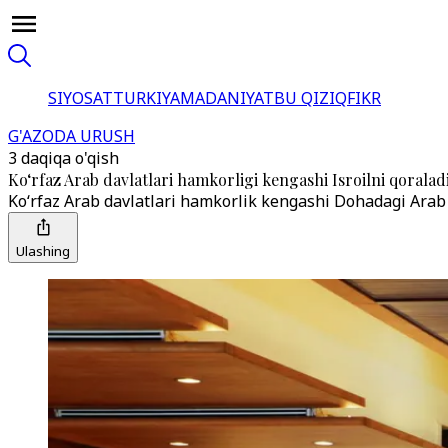
SIYOSAT
TURKIYA
MADANIYAT
BU QIZIQ
FIKR
G'AZODA URUSH
3 daqiqa o'qish
Ko‘rfaz Arab davlatlari hamkorligi kengashi Isroilni qoralad
Ko‘rfaz Arab davlatlari hamkorlik kengashi Dohadagi Arab 
Ulashing