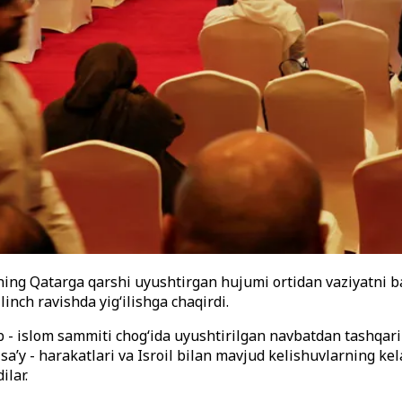
oilning Qatarga qarshi uyushtirgan hujumi ortidan vaziyatn
nch ravishda yig‘ilishga chaqirdi.
 - islom sammiti chog‘ida uyushtirilgan navbatdan tashqari 
sa’y - harakatlari va Isroil bilan mavjud kelishuvlarning ke
ilar.