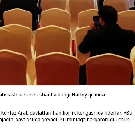
i baholash uchun dushanba kungi Harbiy qo‘mita
Ko‘rfaz Arab davlatlari hamkorlik kengashida liderlar: «Bu
lajagini xavf ostiga qo‘yadi. Bu mintaqa barqarorligi uchun