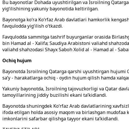
Bu bayonotlar Dohada uyushtirilgan va Isroilning Qatarga 
yigʻilishining yakuniy bayonotida keltirilgan.
Bayonotga ko‘ra Ko‘rfaz Arab davlatlari hamkorlik kengashi
favqulodda yig‘ilish o‘tkazdi.
Favqulodda sammitga tashrif buyurganlar orasida Birlashga
bin Hamad al - Xalifa; Saudiya Arabistoni valiahd shahzo
valiahd shahzodasi Shayx Saboh Xolid al - Hamad al - Sabah
Ochiq hujum
Bayonotda Isroilning Qatarga qarshi uyushtirgan hujumi G
sa’y - harakatlarga ochiq - oydin hujum qilish hamda xalqar
Yakuniy bayonotda, Isroilning tajovuzkorligi va Qatar da
tamoyillarining jiddiy buzilishi ekani ta’kidlandi.
Bayonotda shuningdek Ko‘rfaz Arab davlatlarining xavfsiz
ifoda etilgan holda asosiy maqom va birlashgan mudofaa kel
imkonlarini safarbar qilishga tayyor ekani taʼkidlandi.