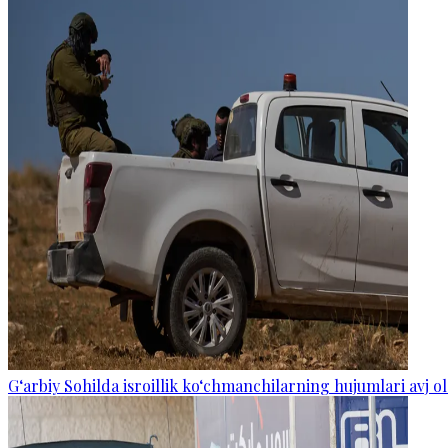
G‘arbiy Sohilda isroillik ko‘chmanchilarning hujumlari avj ol