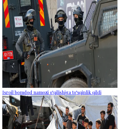
Isroil bomdod namozi o‘qilishiga to‘sqinlik qildi