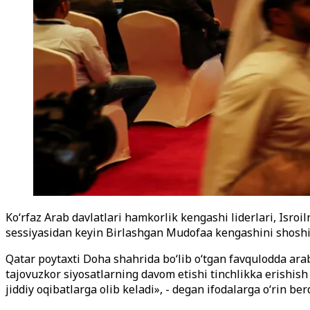
Ko‘rfaz Arab davlatlari hamkorlik kengashi liderlari, Isr
sessiyasidan keyin Birlashgan Mudofaa kengashini shoshili
Qatar poytaxti Doha shahrida bo‘lib o‘tgan favqulodda arab
tajovuzkor siyosatlarning davom etishi tinchlikka erishish 
jiddiy oqibatlarga olib keladi», - degan ifodalarga o‘rin berd