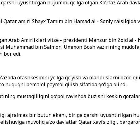
qarshi uyushtirgan hujumini qo‘lga olgan Ko‘rfaz Arab davl
 Qatar amiri Shayx Tamim bin Hamad al - Soniy raisligida va
n Arab Amirliklari vitse - prezidenti Mansur bin Zoid al -
dasi Muhammad bin Salmon; Ummon Bosh vazirining mudofaa b
 bor edi.
ʻazoda otashkesimni yo‘lga qo‘yish va mahbuslarni ozod qil
o huquqni bemalol paymol qilish sifatida qo‘lga olindi.
vlatining mustaqilligini qo‘pol ravishda buzishi keskin qo
ligi ajralmas bir butun ekani, biriga qarshi uyushtirilgan
ishuviga muvofiq aʼzo davlatlar Qatar xavfsizligi, barqaror