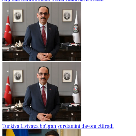
Turkiya Liviyaga bo‘lgan yordamini davom ettiradi