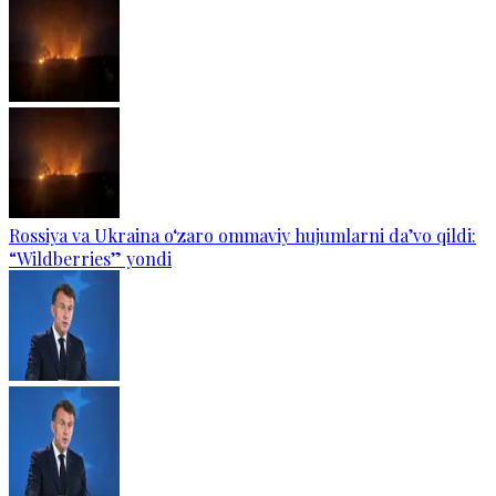
Rossiya va Ukraina o‘zaro ommaviy hujumlarni da’vo qildi:
“Wildberries” yondi