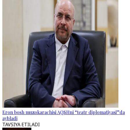
Eron bosh muzokarachisi AQSHni “teatr diplomatiyasi”da
aybladi
TAVSIYA ETILADI