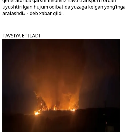
generatoriga qarshi insonsiz havo transporti orqali
uyushtirilgan hujum oqibatida yuzaga kelgan yong‘inga
aralashdi» - deb xabar qildi.
TAVSIYA ETILADI