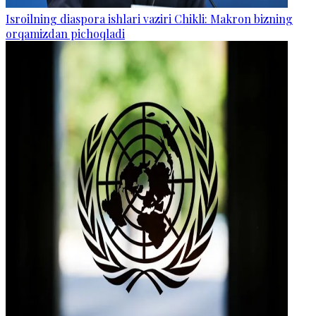
Isroilning diaspora ishlari vaziri Chikli: Makron bizning
orqamizdan pichoqladi