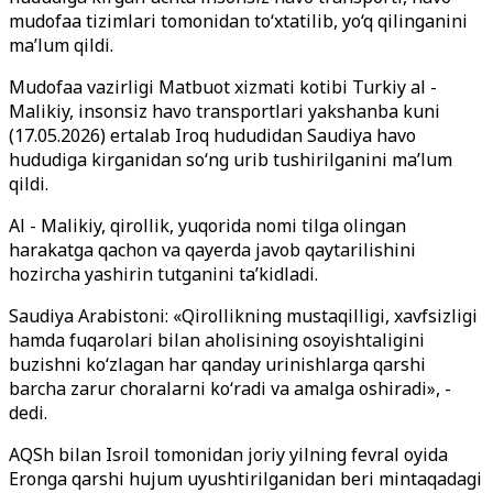
mudofaa tizimlari tomonidan to‘xtatilib, yo‘q qilinganini
ma’lum qildi.
Mudofaa vazirligi Matbuot xizmati kotibi Turkiy al -
Malikiy, insonsiz havo transportlari yakshanba kuni
(17.05.2026) ertalab Iroq hududidan Saudiya havo
hududiga kirganidan so‘ng urib tushirilganini ma’lum
qildi.
Al - Malikiy, qirollik, yuqorida nomi tilga olingan
harakatga qachon va qayerda javob qaytarilishini
hozircha yashirin tutganini ta’kidladi.
Saudiya Arabistoni: «Qirollikning mustaqilligi, xavfsizligi
hamda fuqarolari bilan aholisining osoyishtaligini
buzishni ko‘zlagan har qanday urinishlarga qarshi
barcha zarur choralarni ko‘radi va amalga oshiradi», -
dedi.
AQSh bilan Isroil tomonidan joriy yilning fevral oyida
Eronga qarshi hujum uyushtirilganidan beri mintaqadagi