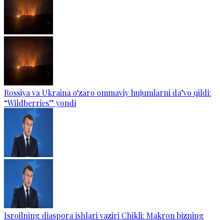
Rossiya va Ukraina o‘zaro ommaviy hujumlarni da’vo qildi:
“Wildberries” yondi
Isroilning diaspora ishlari vaziri Chikli: Makron bizning