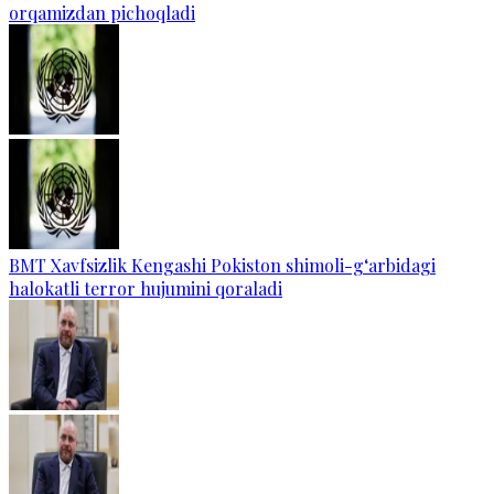
orqamizdan pichoqladi
BMT Xavfsizlik Kengashi Pokiston shimoli-g‘arbidagi
halokatli terror hujumini qoraladi