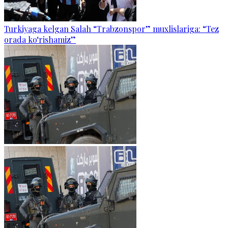
Turkiyaga kelgan Salah “Trabzonspor” muxlislariga: “Tez
orada ko‘rishamiz”