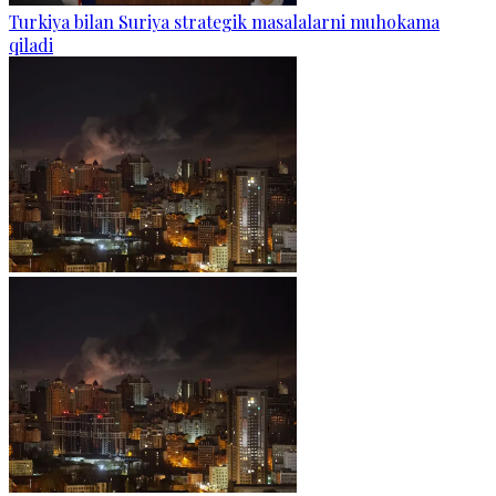
Turkiya bilan Suriya strategik masalalarni muhokama
qiladi