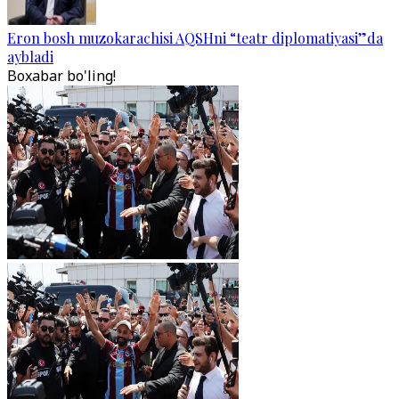
Eron bosh muzokarachisi AQSHni “teatr diplomatiyasi”da
aybladi
Boxabar bo'ling!