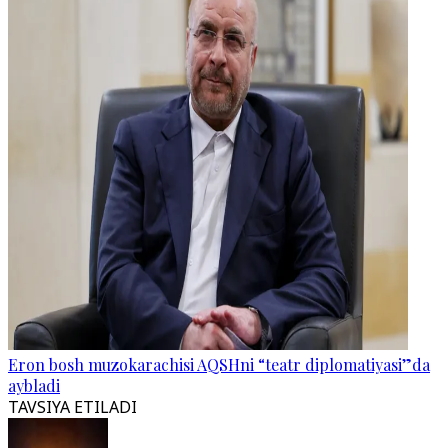
Eron bosh muzokarachisi AQSHni “teatr diplomatiyasi”da
aybladi
TAVSIYA ETILADI