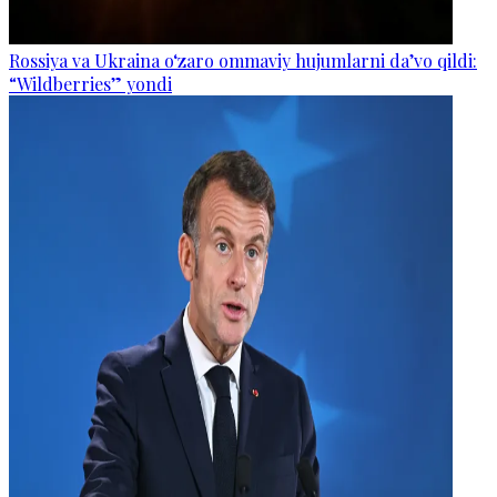
Rossiya va Ukraina o‘zaro ommaviy hujumlarni da’vo qildi:
“Wildberries” yondi