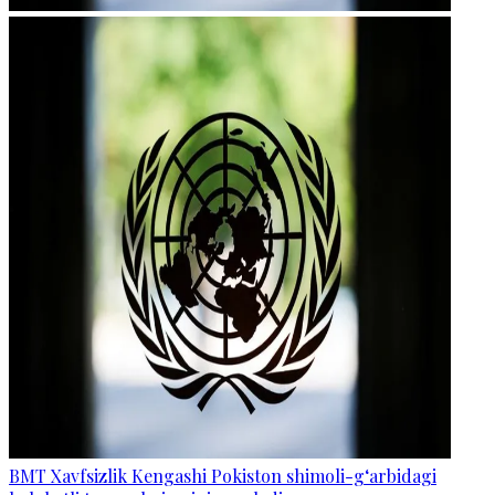
BMT Xavfsizlik Kengashi Pokiston shimoli-g‘arbidagi