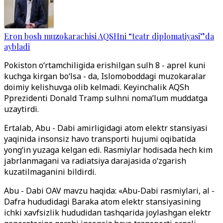
Eron bosh muzokarachisi AQSHni “teatr diplomatiyasi”da
aybladi
Pokiston o‘rtamchiligida erishilgan sulh 8 - aprel kuni
kuchga kirgan bo‘lsa - da, Islomoboddagi muzokaralar
doimiy kelishuvga olib kelmadi. Keyinchalik AQSh
Pprezidenti Donald Tramp sulhni noma’lum muddatga
uzaytirdi.
Ertalab, Abu - Dabi amirligidagi atom elektr stansiyasi
yaqinida insonsiz havo transporti hujumi oqibatida
yong‘in yuzaga kelgan edi. Rasmiylar hodisada hech kim
jabrlanmagani va radiatsiya darajasida o‘zgarish
kuzatilmaganini bildirdi.
Abu - Dabi OAV mavzu haqida: «Abu-Dabi rasmiylari, al -
Dafra hududidagi Baraka atom elektr stansiyasining
ichki xavfsizlik hududidan tashqarida joylashgan elektr