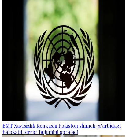
BMT Xavfsizlik Kengashi Pokiston shimoli-g‘arbidagi
halokatli terror hujumini qoraladi