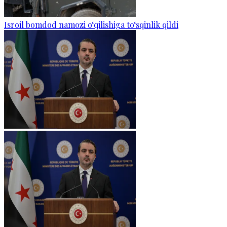
Isroil bomdod namozi o‘qilishiga to‘sqinlik qildi