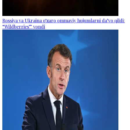
Rossiya va Ukraina o‘zaro ommaviy hujumlarni da’vo qildi:
“Wildberries” yondi