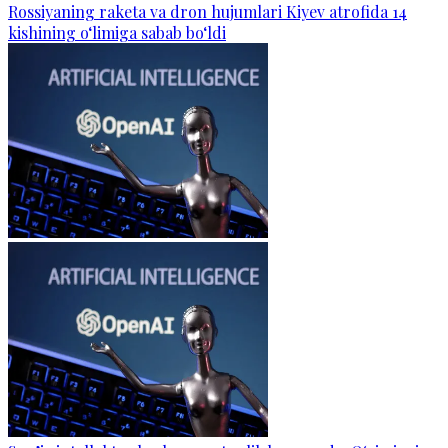
Rossiyaning raketa va dron hujumlari Kiyev atrofida 14
kishining o‘limiga sabab bo‘ldi