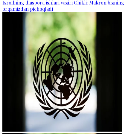
Isroilning diaspora ishlari vaziri Chikli: Makron bizning
orqamizdan pichoqladi