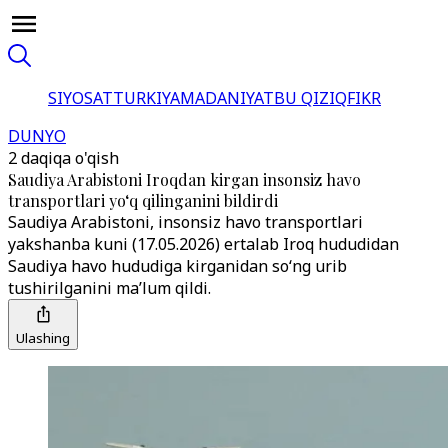
SIYOSAT
TURKIYA
MADANIYAT
BU QIZIQ
FIKR
DUNYO
2 daqiqa o'qish
Saudiya Arabistoni Iroqdan kirgan insonsiz havo
transportlari yo‘q qilinganini bildirdi
Saudiya Arabistoni, insonsiz havo transportlari
yakshanba kuni (17.05.2026) ertalab Iroq hududidan
Saudiya havo hududiga kirganidan so‘ng urib
tushirilganini ma’lum qildi.
Ulashing