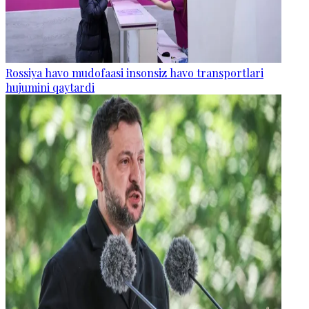
Rossiya havo mudofaasi insonsiz havo transportlari
hujumini qaytardi