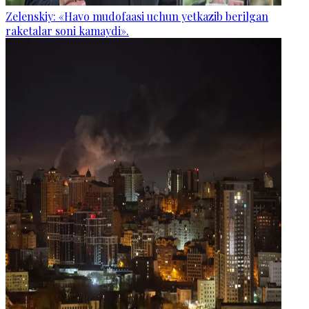
Zelenskiy: «Havo mudofaasi uchun yetkazib berilgan
raketalar soni kamaydi».