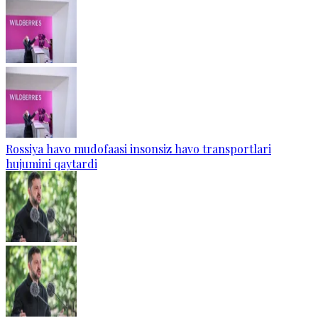
Rossiya havo mudofaasi insonsiz havo transportlari
hujumini qaytardi