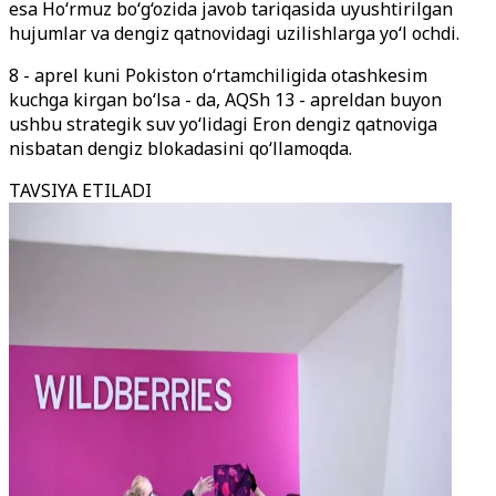
esa Ho
‘
rmuz bo‘g‘ozida javob tariqasida uyushtirilgan
hujumlar va dengiz qatnovidagi uzilishlarga yo
‘l ochdi.
8 - aprel kuni Pokiston o
‘rtamchiligida
otashkesim
kuchga kirgan bo‘lsa - da, AQSh 13 - apreldan buyon
ushbu strategik suv yo‘lidagi Eron dengiz qatnoviga
nisbatan dengiz blokadasini qo‘llamoqda.
TAVSIYA ETILADI