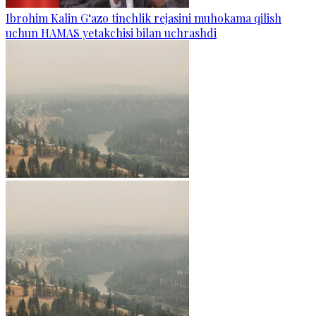
Ibrohim Kalin G‘azo tinchlik rejasini muhokama qilish
uchun HAMAS yetakchisi bilan uchrashdi