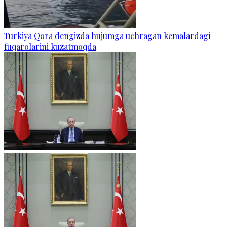
Turkiya Qora dengizda hujumga uchragan kemalardagi
fuqarolarini kuzatmoqda