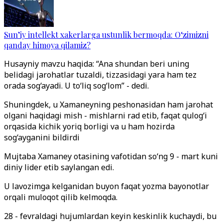
Sun’iy intellekt xakerlarga ustunlik bermoqda: O‘zimizni
qanday himoya qilamiz?
Husayniy mavzu haqida: “Ana shundan beri uning
belidagi jarohatlar tuzaldi, tizzasidagi yara ham tez
orada sog‘ayadi. U to‘liq sog‘lom” - dedi.
Shuningdek, u Xamaneyning peshonasidan ham jarohat
olgani haqidagi mish - mishlarni rad etib, faqat qulog‘i
orqasida kichik yoriq borligi va u ham hozirda
sog
‘ayganini
bildirdi
Mujtaba Xamaney otasining vafotidan so‘ng 9 - mart kuni
diniy lider etib saylangan edi.
U lavozimga kelganidan buyon faqat yozma bayonotlar
orqali muloqot qilib kelmoqda.
28 - fevraldagi hujumlardan keyin keskinlik kuchaydi, bu