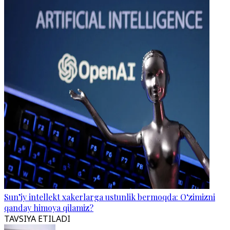
Sun’iy intellekt xakerlarga ustunlik bermoqda: O‘zimizni
qanday himoya qilamiz?
TAVSIYA ETILADI