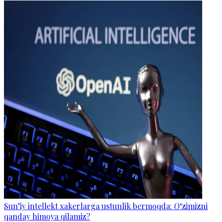
Sun’iy intellekt xakerlarga ustunlik bermoqda: O‘zimizni
qanday himoya qilamiz?