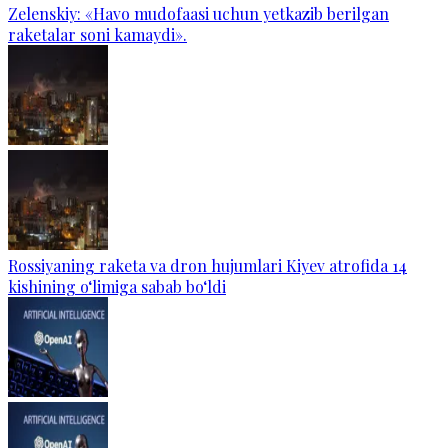
Zelenskiy: «Havo mudofaasi uchun yetkazib berilgan
raketalar soni kamaydi».
Rossiyaning raketa va dron hujumlari Kiyev atrofida 14
kishining o‘limiga sabab bo‘ldi