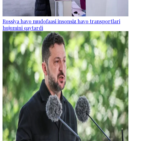
Rossiya havo mudofaasi insonsiz havo transportlari
hujumini qaytardi