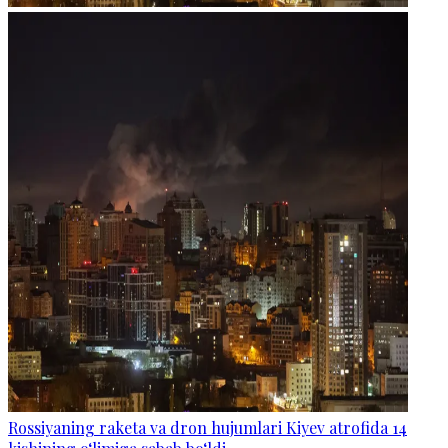
Rossiyaning raketa va dron hujumlari Kiyev atrofida 14