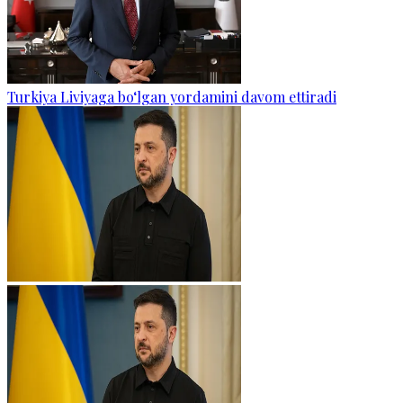
Turkiya Liviyaga bo‘lgan yordamini davom ettiradi