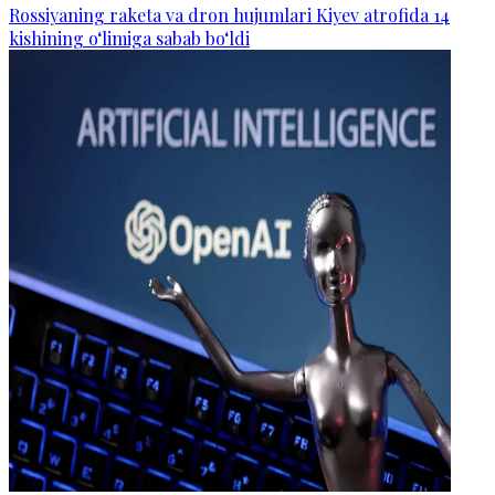
Rossiyaning raketa va dron hujumlari Kiyev atrofida 14
kishining o‘limiga sabab bo‘ldi