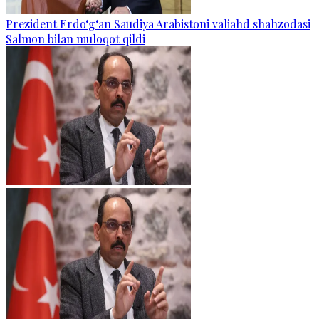
Prezident Erdo‘g‘an Saudiya Arabistoni valiahd shahzodasi
Salmon bilan muloqot qildi