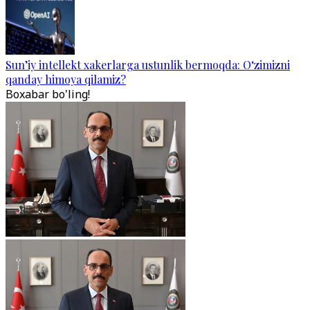
Sun’iy intellekt xakerlarga ustunlik bermoqda: O‘zimizni
qanday himoya qilamiz?
Boxabar bo'ling!