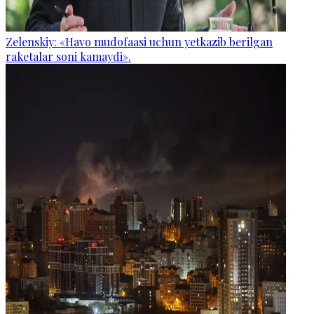
Zelenskiy: «Havo mudofaasi uchun yetkazib berilgan
raketalar soni kamaydi».