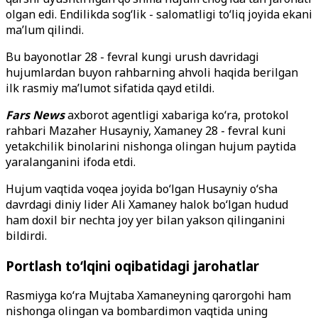
olgan edi. Endilikda sog
‘lik - salomatligi to‘liq joyida
ekani
ma’lum qilindi.
Bu bayonotlar 28 - fevral kungi urush davridagi
hujumlardan buyon rahbarning ahvoli haqida berilgan
ilk rasmiy ma’lumot sifatida qayd etildi.
Fars News
axborot agentligi xabariga ko
‘ra,
protokol
rahbari Mazaher Husayniy, Xamaney 28 - fevral kuni
yetakchilik binolarini nishonga olingan hujum paytida
yaralanganini ifoda etdi.
Hujum vaqtida voqea joyida bo‘lgan Husayniy o‘sha
davrdagi diniy lider Ali Xamaney halok bo‘lgan hudud
ham doxil bir nechta joy yer bilan yakson qilinganini
bildirdi.
Portlash to‘lqini oqibatidagi jarohatlar
Rasmiyga ko‘ra Mujtaba Xamaneyning qarorgohi ham
nishonga olingan va bombardimon vaqtida uning