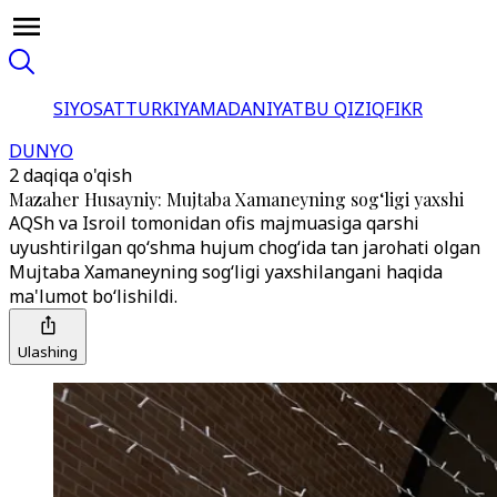
SIYOSAT
TURKIYA
MADANIYAT
BU QIZIQ
FIKR
DUNYO
2 daqiqa o'qish
Mazaher Husayniy: Mujtaba Xamaneyning sog‘ligi yaxshi
AQSh va Isroil tomonidan ofis majmuasiga qarshi
uyushtirilgan qo‘shma hujum chog‘ida tan jarohati olgan
Mujtaba Xamaneyning sog‘ligi yaxshilangani haqida
ma'lumot bo‘lishildi.
Ulashing