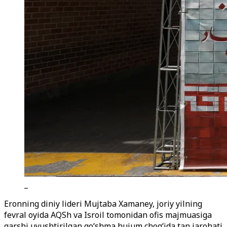
_
Eronning diniy lideri Mujtaba Xamaney, joriy yilning
fevral oyida AQSh va Isroil tomonidan ofis majmuasiga
qarshi uyushtirilgan qo‘shma hujum chog‘ida tan jarohati