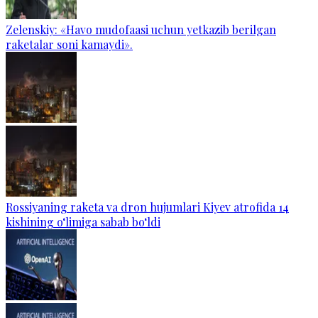
Zelenskiy: «Havo mudofaasi uchun yetkazib berilgan
raketalar soni kamaydi».
Rossiyaning raketa va dron hujumlari Kiyev atrofida 14
kishining o‘limiga sabab bo‘ldi