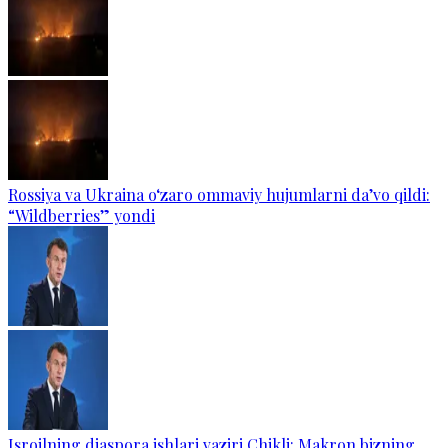
Rossiya va Ukraina o‘zaro ommaviy hujumlarni da’vo qildi:
“Wildberries” yondi
Isroilning diaspora ishlari vaziri Chikli: Makron bizning