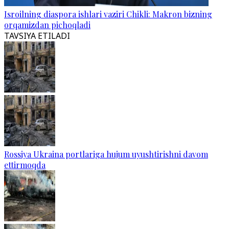
Isroilning diaspora ishlari vaziri Chikli: Makron bizning
orqamizdan pichoqladi
TAVSIYA ETILADI
Rossiya Ukraina portlariga hujum uyushtirishni davom
ettirmoqda