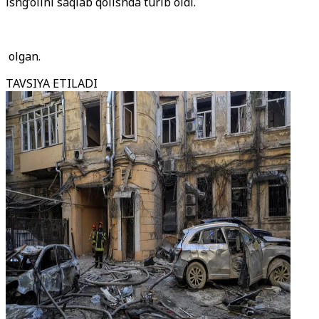
ishg’olini saqlab qolishda turib oldi.
olgan.
TAVSIYA ETILADI