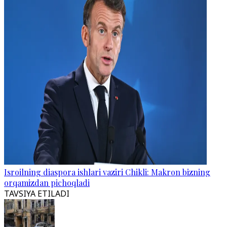
Isroilning diaspora ishlari vaziri Chikli: Makron bizning
orqamizdan pichoqladi
TAVSIYA ETILADI