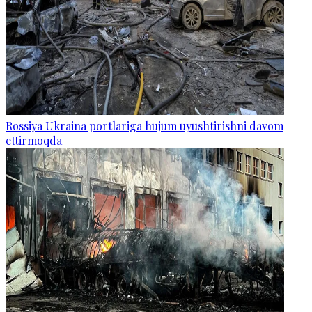
Rossiya Ukraina portlariga hujum uyushtirishni davom
ettirmoqda