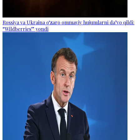
Rossiya va Ukraina o‘zaro ommaviy hujumlarni da’vo qildi:
“Wildberries” yondi