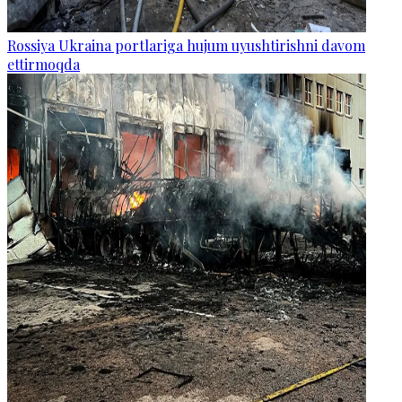
Rossiya Ukraina portlariga hujum uyushtirishni davom
ettirmoqda