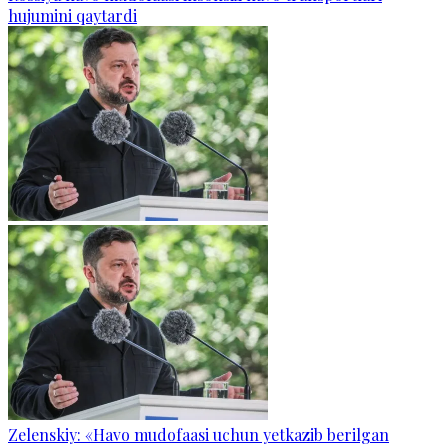
hujumini qaytardi
Zelenskiy: «Havo mudofaasi uchun yetkazib berilgan