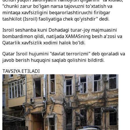
"chunki zarur bo'lgan narsa tajovuzni to'xtatish va
mintaqa xavfsizligini beqarorlashtiruvchi firibgar
tashkilot (Isroil) faoliyatiga chek qo'yishdir" dedi.
Isroil seshanba kuni Dohadagi turar-joy majmuasini
bombardimon qildi, natijada XAMASning besh a'zosi va
Qatarlik xavfsizlik xodimi halok bo'ldi.
Qatar Isroil hujumini "davlat terrorizmi" deb qoraladi va
javob berish huquqini saqlab qolishini bildirdi.
TAVSIYA ETILADI