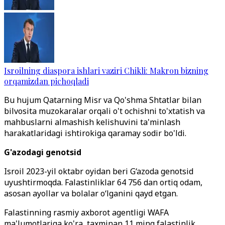
Isroilning diaspora ishlari vaziri Chikli: Makron bizning
orqamizdan pichoqladi
Bu hujum Qatarning Misr va Qo'shma Shtatlar bilan
bilvosita muzokaralar orqali o't ochishni to'xtatish va
mahbuslarni almashish kelishuvini ta'minlash
harakatlaridagi ishtirokiga qaramay sodir bo'ldi.
G'azodagi genotsid
Isroil 2023-yil oktabr oyidan beri G‘azoda genotsid
uyushtirmoqda. Falastinliklar 64 756 dan ortiq odam,
asosan ayollar va bolalar o‘lganini qayd etgan.
Falastinning rasmiy axborot agentligi WAFA
ma'lumotlariga ko'ra, taxminan 11 ming falastinlik