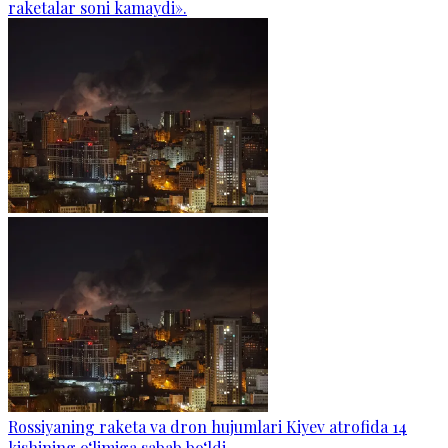
raketalar soni kamaydi».
Rossiyaning raketa va dron hujumlari Kiyev atrofida 14
kishining o‘limiga sabab bo‘ldi