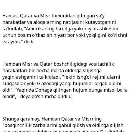
Hamas, Qatar va Misr tomonidan qilingan sa'y-
harakatlar va aloqalarning natijasini kutayotganini
ta'kidlab, "Amerikaning Isroilga yakuniy otashkesim
uchun bosim o'tkazish niyati bor yoki yo'qligini ko'rishni
istaymiz" dedi.
Hamdan Misr va Qatar boshchiligidagi vositachilik
harakatlari bir necha marta oldinga siljishga
yaqinlashganini ta'kidladi, "lekin ishg'ol rejimi ularni
suiqasdlar yoki G'azodagi yangi hujumlar orqali oldini
oldi". “Yaqinda Dohaga qilingan hujum bunga misol boʻla
oladi”, - deya qoʻshimcha qildi u.
Shunga qaramay, Hamdan Qatar va Misrning
"bosqinchilik zarbalarini qabul qilish va oldinga siljish
uchun yuqori salohiyatni namoyish qilganini" ta'kidlab,