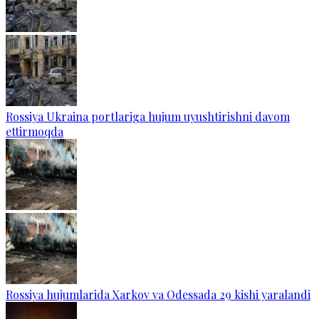
Rossiya Ukraina portlariga hujum uyushtirishni davom
ettirmoqda
Rossiya hujumlarida Xarkov va Odessada 29 kishi yaralandi