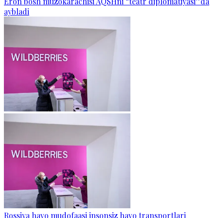
Eron bosh muzokarachisi AQSHni “teatr diplomatiyasi”da
aybladi
Rossiya havo mudofaasi insonsiz havo transportlari