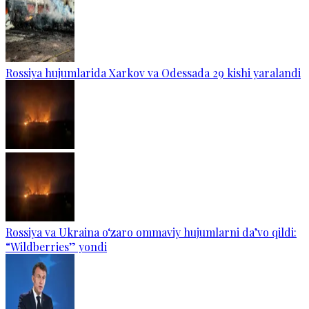
Rossiya hujumlarida Xarkov va Odessada 29 kishi yaralandi
Rossiya va Ukraina o‘zaro ommaviy hujumlarni da’vo qildi:
“Wildberries” yondi