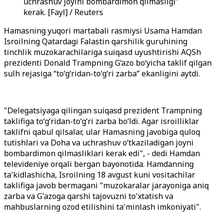
uchrashuv joyini bombardimon qilmasligi"
kerak. [Fayl] / Reuters
Hamasning yuqori martabali rasmiysi Usama Hamdan
Isroilning Qatardagi Falastin qarshilik guruhining
tinchlik muzokarachilariga suiqasd uyushtirishi AQSh
prezidenti Donald Trampning G‘azo bo‘yicha taklif qilgan
sulh rejasiga “to‘g‘ridan-to‘g‘ri zarba” ekanligini aytdi.
"Delegatsiyaga qilingan suiqasd prezident Trampning
taklifiga to‘g‘ridan-to‘g‘ri zarba bo‘ldi. Agar isroilliklar
taklifni qabul qilsalar, ular Hamasning javobiga quloq
tutishlari va Doha va uchrashuv o‘tkaziladigan joyni
bombardimon qilmasliklari kerak edi", - dedi Hamdan
televideniye orqali bergan bayonotida. Hamdanning
ta'kidlashicha, Isroilning 18 avgust kuni vositachilar
taklifiga javob bermagani "muzokaralar jarayoniga aniq
zarba va G'azoga qarshi tajovuzni to'xtatish va
mahbuslarning ozod etilishini ta'minlash imkoniyati".