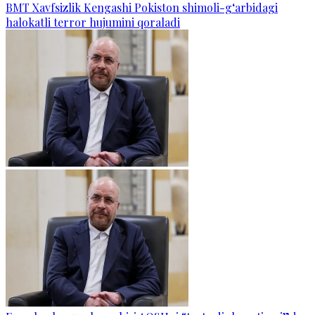
BMT Xavfsizlik Kengashi Pokiston shimoli-g‘arbidagi
halokatli terror hujumini qoraladi