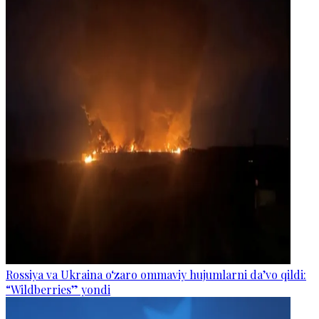
Rossiya va Ukraina o‘zaro ommaviy hujumlarni da’vo qildi:
“Wildberries” yondi