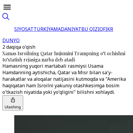
SIYOSAT
TURKIYA
MADANIYAT
BU QIZIQ
FIKR
DUNYO
2 daqiqa o'qish
Xamas Isroilning Qatar hujumini Trampning o‘t ochishni
to‘xtatish rejasiga zarba deb atadi
Hamasning yuqori martabali rasmiysi Usama
Hamdanning aytishicha, Qatar va Misr bilan sa'y-
harakatlar va aloqalar natijasini kutmoqda va "Amerika
haqiqatan ham Isroilni yakuniy otashkesimga bosim
o'tkazish niyatida yoki yo'qligini" bilishni xohlaydi.
Ulashing