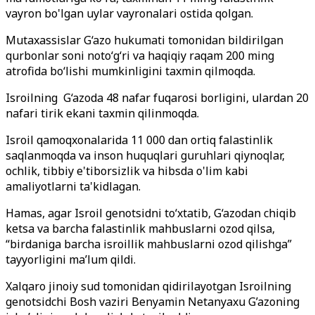
vayron bo'lgan uylar vayronalari ostida qolgan.
Mutaxassislar G‘azo hukumati tomonidan bildirilgan
qurbonlar soni noto‘g‘ri va haqiqiy raqam 200 ming
atrofida bo‘lishi mumkinligini taxmin qilmoqda.
Isroilning G‘azoda 48 nafar fuqarosi borligini, ulardan 20
nafari tirik ekani taxmin qilinmoqda.
Isroil qamoqxonalarida 11 000 dan ortiq falastinlik
saqlanmoqda va inson huquqlari guruhlari qiynoqlar,
ochlik, tibbiy e'tiborsizlik va hibsda o'lim kabi
amaliyotlarni ta'kidlagan.
Hamas, agar Isroil genotsidni to‘xtatib, G‘azodan chiqib
ketsa va barcha falastinlik mahbuslarni ozod qilsa,
“birdaniga barcha isroillik mahbuslarni ozod qilishga”
tayyorligini ma’lum qildi.
Xalqaro jinoiy sud tomonidan qidirilayotgan Isroilning
genotsidchi Bosh vaziri Benyamin Netanyaxu G’azoning