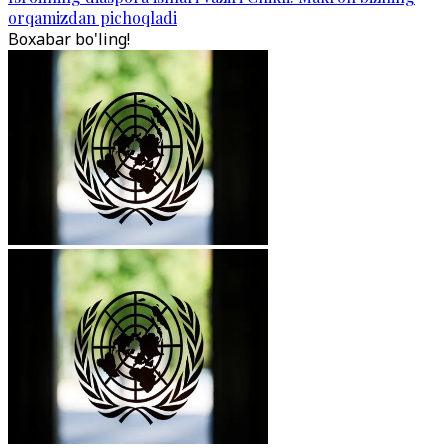
orqamizdan pichoqladi
Boxabar bo'ling!