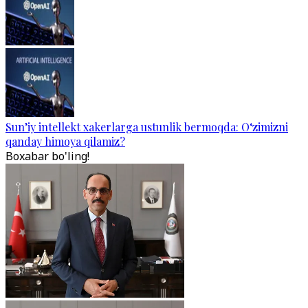
Sun’iy intellekt xakerlarga ustunlik bermoqda: O‘zimizni
qanday himoya qilamiz?
Boxabar bo'ling!