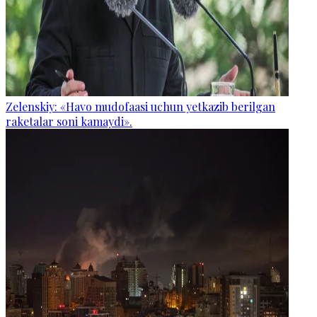
Zelenskiy: «Havo mudofaasi uchun yetkazib berilgan
raketalar soni kamaydi».