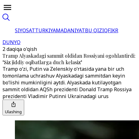
SIYOSAT
TURKIYA
MADANIYAT
BU QIZIQ
FIKR
DUNYO
2 daqiqa o'qish
Tramp Alyaskadagi sammit oldidan Rossiyani ogohlantirdi:
"Siz jiddiy oqibatlarga duch kelasiz"
Tramp oʻzi, Putin va Zelenskiy oʻrtasida yana bir uch
tomonlama uchrashuv Alyaskadagi sammitdan keyin
boʻlishi mumkinligini aytdi. Alyaskada kutilayotgan
sammit oldidan AQSh prezidenti Donald Tramp Rossiya
prezidenti Vladimir Putinni Ukrainadagi urus
Ulashing