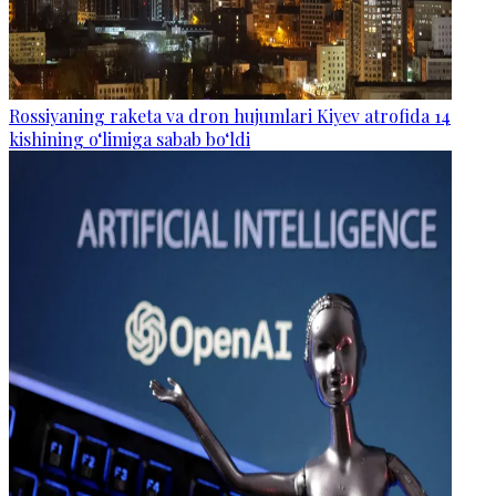
Rossiyaning raketa va dron hujumlari Kiyev atrofida 14
kishining o‘limiga sabab bo‘ldi