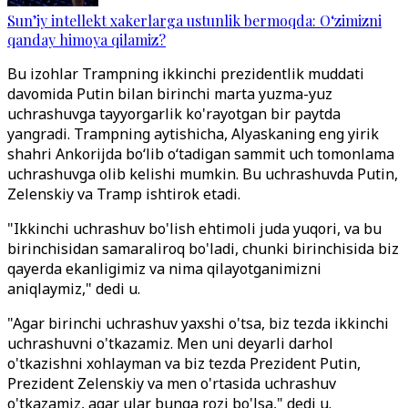
Sun’iy intellekt xakerlarga ustunlik bermoqda: O‘zimizni
qanday himoya qilamiz?
Bu izohlar Trampning ikkinchi prezidentlik muddati
davomida Putin bilan birinchi marta yuzma-yuz
uchrashuvga tayyorgarlik ko'rayotgan bir paytda
yangradi. Trampning aytishicha, Alyaskaning eng yirik
shahri Ankorijda bo‘lib o‘tadigan sammit uch tomonlama
uchrashuvga olib kelishi mumkin. Bu uchrashuvda Putin,
Zelenskiy va Tramp ishtirok etadi.
"Ikkinchi uchrashuv bo'lish ehtimoli juda yuqori, va bu
birinchisidan samaraliroq bo'ladi, chunki birinchisida biz
qayerda ekanligimiz va nima qilayotganimizni
aniqlaymiz," dedi u.
"Agar birinchi uchrashuv yaxshi o'tsa, biz tezda ikkinchi
uchrashuvni o'tkazamiz. Men uni deyarli darhol
o'tkazishni xohlayman va biz tezda Prezident Putin,
Prezident Zelenskiy va men o'rtasida uchrashuv
o'tkazamiz, agar ular bunga rozi bo'lsa," dedi u.