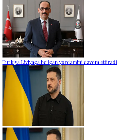
Turkiya Liviyaga bo‘lgan yordamini davom ettiradi