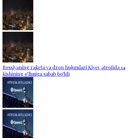
Rossiyaning raketa va dron hujumlari Kiyev atrofida 14
kishining o‘limiga sabab bo‘ldi