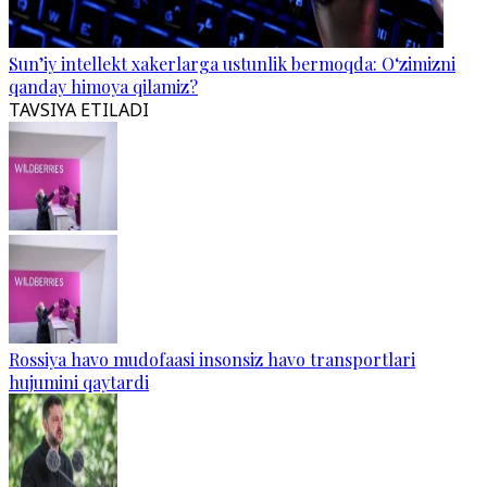
Sun’iy intellekt xakerlarga ustunlik bermoqda: O‘zimizni
qanday himoya qilamiz?
TAVSIYA ETILADI
Rossiya havo mudofaasi insonsiz havo transportlari
hujumini qaytardi