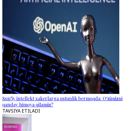
Sun’iy intellekt xakerlarga ustunlik bermoqda: O‘zimizni
qanday himoya qilamiz?
TAVSIYA ETILADI