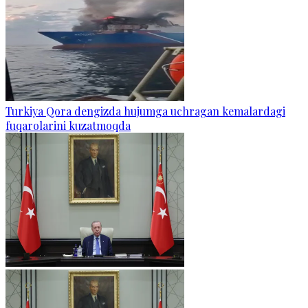
Turkiya Qora dengizda hujumga uchragan kemalardagi
fuqarolarini kuzatmoqda