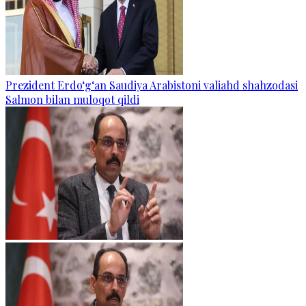
Prezident Erdo‘g‘an Saudiya Arabistoni valiahd shahzodasi
Salmon bilan muloqot qildi