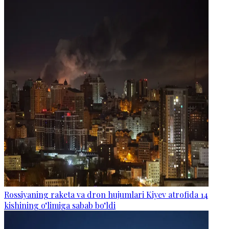
Rossiyaning raketa va dron hujumlari Kiyev atrofida 14
kishining o‘limiga sabab bo‘ldi