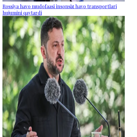
Rossiya havo mudofaasi insonsiz havo transportlari
hujumini qaytardi