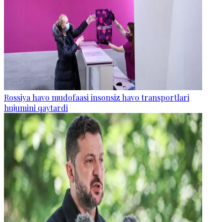
Rossiya havo mudofaasi insonsiz havo transportlari
hujumini qaytardi