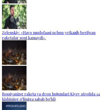
Zelenskiy: «Havo mudofaasi uchun yetkazib berilgan
raketalar soni kamaydi».
Rossiyaning raketa va dron hujumlari Kiyev atrofida 14
kishining o‘limiga sabab bo‘ldi