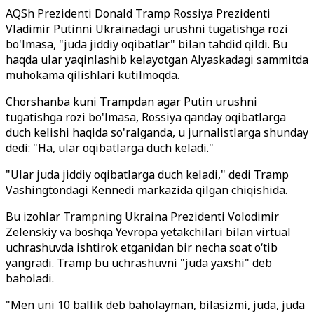
AQSh Prezidenti Donald Tramp Rossiya Prezidenti
Vladimir Putinni Ukrainadagi urushni tugatishga rozi
bo'lmasa, "juda jiddiy oqibatlar" bilan tahdid qildi. Bu
haqda ular yaqinlashib kelayotgan Alyaskadagi sammitda
muhokama qilishlari kutilmoqda.
Chorshanba kuni Trampdan agar Putin urushni
tugatishga rozi bo'lmasa, Rossiya qanday oqibatlarga
duch kelishi haqida so'ralganda, u jurnalistlarga shunday
dedi: "Ha, ular oqibatlarga duch keladi."
"Ular juda jiddiy oqibatlarga duch keladi," dedi Tramp
Vashingtondagi Kennedi markazida qilgan chiqishida.
Bu izohlar Trampning Ukraina Prezidenti Volodimir
Zelenskiy va boshqa Yevropa yetakchilari bilan virtual
uchrashuvda ishtirok etganidan bir necha soat o‘tib
yangradi. Tramp bu uchrashuvni "juda yaxshi" deb
baholadi.
"Men uni 10 ballik deb baholayman, bilasizmi, juda, juda