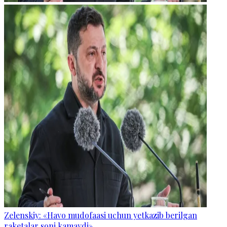
Zelenskiy: «Havo mudofaasi uchun yetkazib berilgan
raketalar soni kamaydi».