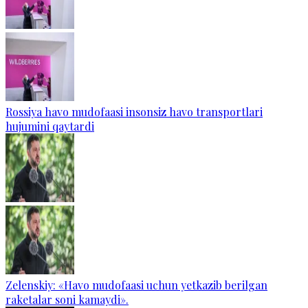
Rossiya havo mudofaasi insonsiz havo transportlari
hujumini qaytardi
Zelenskiy: «Havo mudofaasi uchun yetkazib berilgan
raketalar soni kamaydi».