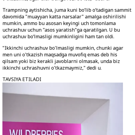
Trampning aytishicha, juma kuni bo‘lib o‘tadigan sammit
davomida "muayyan katta narsalar" amalga oshirilishi
mumkin, ammo bu asosan keyingi uch tomonlama
uchrashuv uchun "asos yaratish"ga qaratilgan. U bu
uchrashuv bo‘lmasligi mumkinligini ham tan oldi.
"Ikkinchi uchrashuv bo'lmasligi mumkin, chunki agar
men uni o'tkazish maqsadga muvofiq emas deb his
qilsam yoki biz kerakli javoblarni olmasak, unda biz
ikkinchi uchrashuvni o'tkazmaymiz," dedi u.
TAVSIYA ETILADI