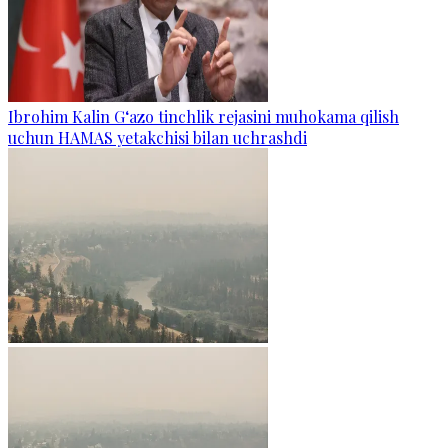
Ibrohim Kalin G‘azo tinchlik rejasini muhokama qilish
uchun HAMAS yetakchisi bilan uchrashdi