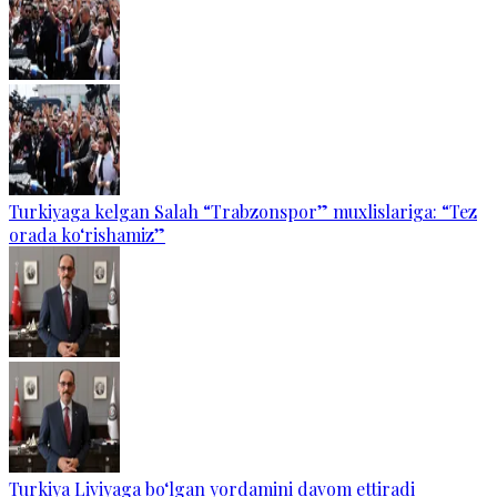
Turkiyaga kelgan Salah “Trabzonspor” muxlislariga: “Tez
orada ko‘rishamiz”
Turkiya Liviyaga bo‘lgan yordamini davom ettiradi