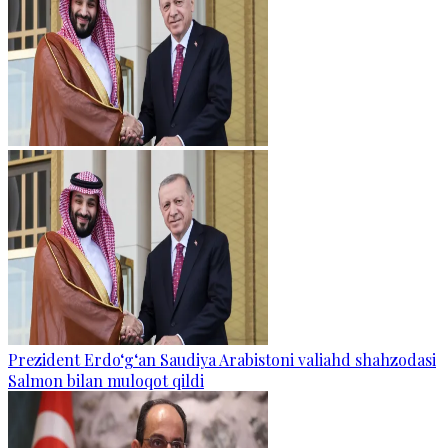
Prezident Erdo‘g‘an Saudiya Arabistoni valiahd shahzodasi
Salmon bilan muloqot qildi