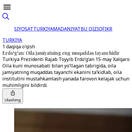
SIYOSAT
TURKIYA
MADANIYAT
BU QIZIQ
FIKR
TURKIYA
1 daqiqa o'qish
Erdo‘g‘an: Oila jamiyatning eng muqaddas tayanchidir
Turkiya Prezidenti Rajab Toyyib Erdo‘g‘an 15-may Xalqaro
Oila kuni munosabati bilan yo‘llagan tabrigida, oila
jamiyatning muqaddas tayanchi ekanini ta’kidlab, oila
institutini mustahkamlash yanada farovon kelajak uchun
muhimligini bildirdi.
Ulashing