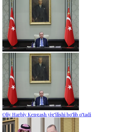
Oliy Harbiy Kengash yig‘ilishi bo‘lib o‘tadi