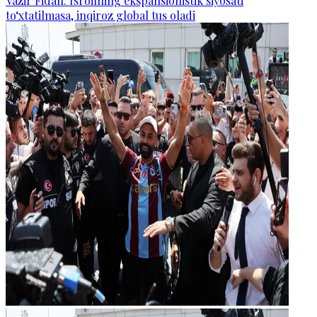
Vazir Fidan: Isroilning ekspansionistik siyosati
to‘xtatilmasa, inqiroz global tus oladi