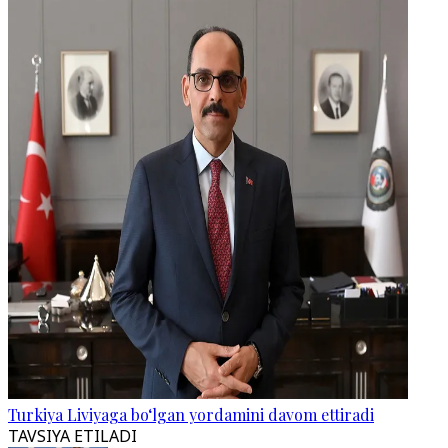
Turkiya Liviyaga bo‘lgan yordamini davom ettiradi
TAVSIYA ETILADI