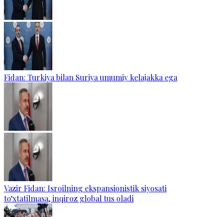
Fidan: Turkiya bilan Suriya umumiy kelajakka ega
Vazir Fidan: Isroilning ekspansionistik siyosati
to‘xtatilmasa, inqiroz global tus oladi