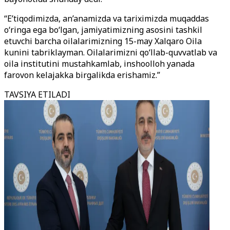
“E’tiqodimizda, an’anamizda va tariximizda muqaddas
o‘ringa ega bo‘lgan, jamiyatimizning asosini tashkil
etuvchi barcha oilalarimizning 15-may Xalqaro Oila
kunini tabriklayman. Oilalarimizni qo‘llab-quvvatlab va
oila institutini mustahkamlab, inshoolloh yanada
farovon kelajakka birgalikda erishamiz.”
TAVSIYA ETILADI