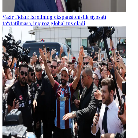
Vazir Fidan: Isroilning ekspansionistik siyosati
to‘xtatilmasa, inqiroz global tus oladi