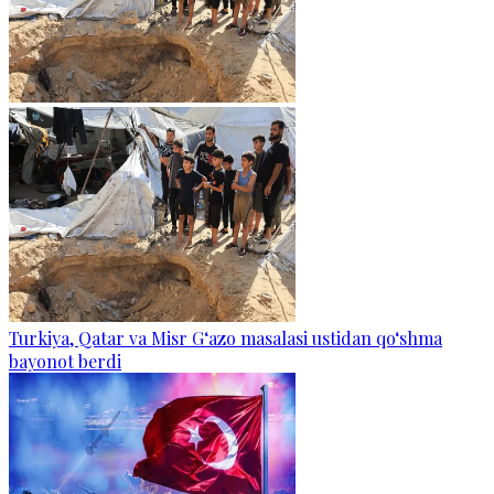
Turkiya, Qatar va Misr G‘azo masalasi ustidan qo‘shma
bayonot berdi