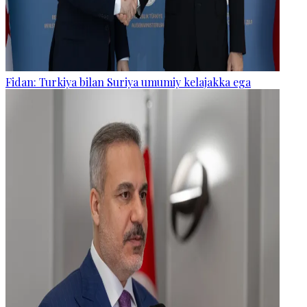
Fidan: Turkiya bilan Suriya umumiy kelajakka ega