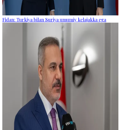
Fidan: Turkiya bilan Suriya umumiy kelajakka ega