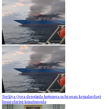
Turkiya Qora dengizda hujumga uchragan kemalardagi
fuqarolarini kuzatmoqda