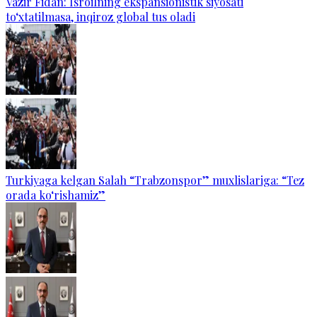
Vazir Fidan: Isroilning ekspansionistik siyosati
to‘xtatilmasa, inqiroz global tus oladi
Turkiyaga kelgan Salah “Trabzonspor” muxlislariga: “Tez
orada ko‘rishamiz”