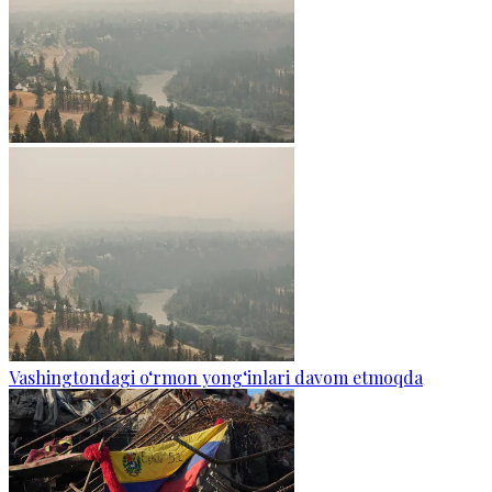
Vashingtondagi o‘rmon yong‘inlari davom etmoqda