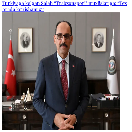
Turkiyaga kelgan Salah “Trabzonspor” muxlislariga: “Tez
orada ko‘rishamiz”