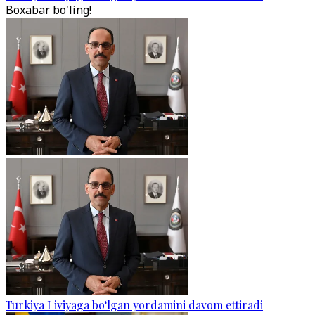
Boxabar bo'ling!
Turkiya Liviyaga bo‘lgan yordamini davom ettiradi