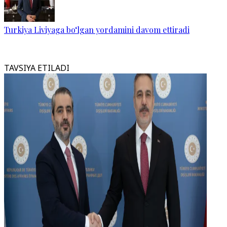
Turkiya Liviyaga bo‘lgan yordamini davom ettiradi
TAVSIYA ETILADI