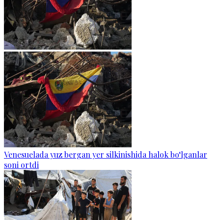
Venesuelada yuz bergan yer silkinishida halok bo‘lganlar
soni ortdi