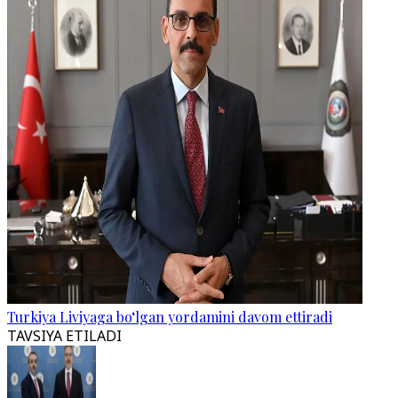
Turkiya Liviyaga bo‘lgan yordamini davom ettiradi
TAVSIYA ETILADI