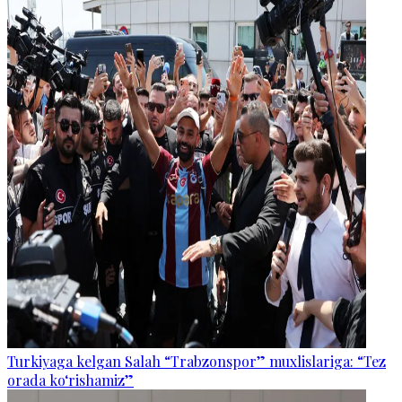
Turkiyaga kelgan Salah “Trabzonspor” muxlislariga: “Tez
orada ko‘rishamiz”