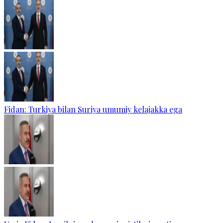
Fidan: Turkiya bilan Suriya umumiy kelajakka ega