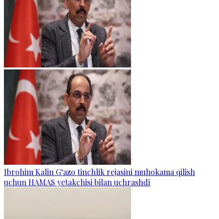
Ibrohim Kalin G‘azo tinchlik rejasini muhokama qilish
uchun HAMAS yetakchisi bilan uchrashdi