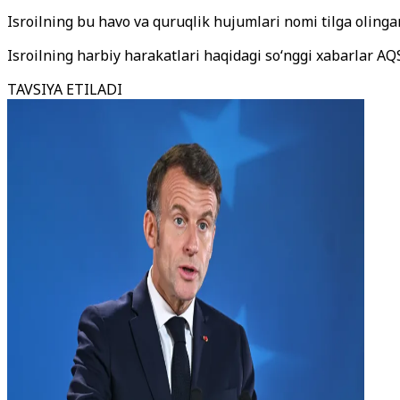
Isroilning bu havo va quruqlik hujumlari nomi tilga olin
Isroilning harbiy harakatlari haqidagi soʻnggi xabarlar AQS
TAVSIYA ETILADI