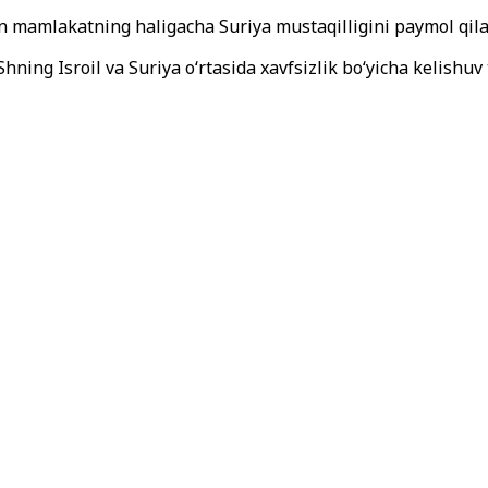
gan mamlakatning haligacha Suriya mustaqilligini paymol qi
hning Isroil va Suriya o‘rtasida xavfsizlik bo‘yicha kelishuv