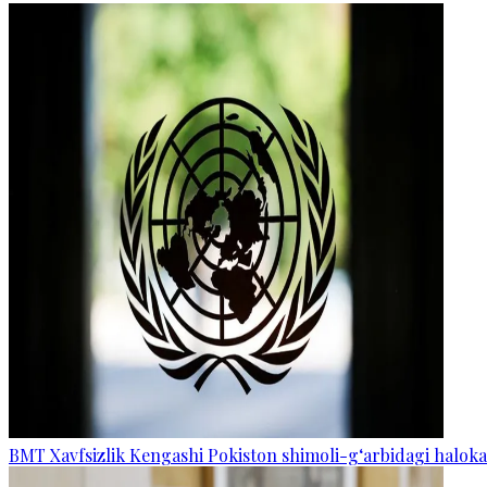
BMT Xavfsizlik Kengashi Pokiston shimoli-g‘arbidagi halokat