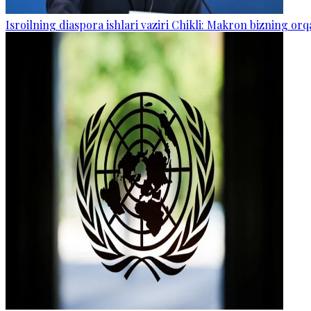
Isroilning diaspora ishlari vaziri Chikli: Makron bizning o