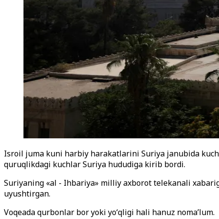
Isroil juma kuni harbiy harakatlarini Suriya janubida kuch
quruqlikdagi kuchlar Suriya hududiga kirib bordi.
Suriyaning «al - Ihbariya» milliy axborot telekanali xabar
uyushtirgan.
Voqeada qurbonlar bor yoki yoʻqligi hali hanuz noma’lum.