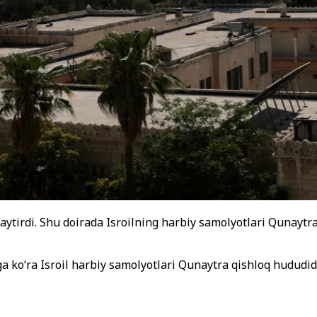
aytirdi. Shu doirada Isroilning harbiy samolyotlari Qunaytra 
iga koʻra Isroil harbiy samolyotlari Qunaytra qishloq hududi