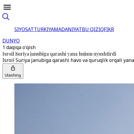
SIYOSAT
TURKIYA
MADANIYAT
BU QIZIQ
FIKR
DUNYO
1 daqiqa o'qish
Isroil Suriya janubiga qarashi yana hujum uyushtirdi
Isroil Suriya janubiga qarashi havo va quruqlik orqali yana
Ulashing