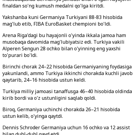
finaldan so'ng kumush medalni qo'lga kiritdi.
Yakshanba kuni Germaniya Turkiyani 88-83 hisobida
mag'lub etib, FIBA EuroBasket chempioni bo'ldi.
Arena Riga'dagi bu hayajonli o'yinda ikkala jamoa ham
musobaqa davomida mag'lubiyatsiz edi. Turkiya vakili
Alperen Sengun 28 ochko bilan o'yinning eng yaxshi
to'purari bo'ldi.
Birinchi chorak 24–22 hisobida Germaniyaning foydasiga
yakunlandi, ammo Turkiya ikkinchi chorakda kuchli javob
qaytarib, 24–16 hisobida ustun keldi.
Turkiya milliy jamoasi tanaffusga 46–40 hisobida oldinda
kirib bordi va o'z ustunligini saqlab qoldi.
Biroq, Germaniya uchinchi chorakda 26–21 hisobida
ustun kelib, o'yinga qaytdi.
Dennis Schroder Germaniya uchun 16 ochko va 12 assist
bilan dubl-dubl qayd etdi.