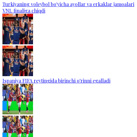
Turkiyaning voleybol bo'yicha ayollar va erkaklar jamoalari
VNL finaliga chiqdi
Ispaniya FIFA reytingida birinchi o'rinni egalladi