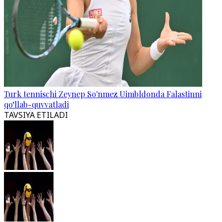
Turk tennischi Zeynep So'nmez Uimbldonda Falastinni
qo‘llab-quvvatladi
TAVSIYA ETILADI