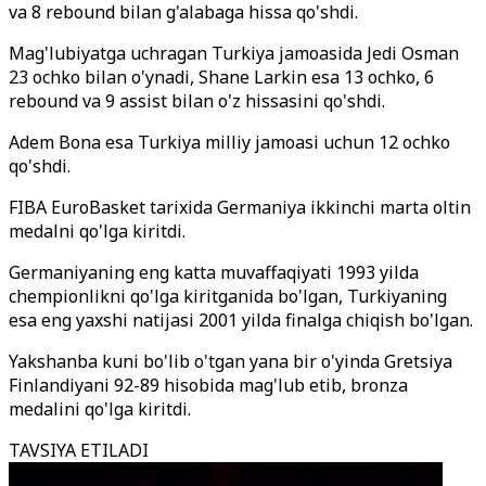
va 8 rebound bilan g'alabaga hissa qo'shdi.
Mag'lubiyatga uchragan Turkiya jamoasida Jedi Osman
23 ochko bilan o'ynadi, Shane Larkin esa 13 ochko, 6
rebound va 9 assist bilan o'z hissasini qo'shdi.
Adem Bona esa Turkiya milliy jamoasi uchun 12 ochko
qo'shdi.
FIBA EuroBasket tarixida Germaniya ikkinchi marta oltin
medalni qo'lga kiritdi.
Germaniyaning eng katta muvaffaqiyati 1993 yilda
chempionlikni qo'lga kiritganida bo'lgan, Turkiyaning
esa eng yaxshi natijasi 2001 yilda finalga chiqish bo'lgan.
Yakshanba kuni bo'lib o'tgan yana bir o'yinda Gretsiya
Finlandiyani 92-89 hisobida mag'lub etib, bronza
medalini qo'lga kiritdi.
TAVSIYA ETILADI