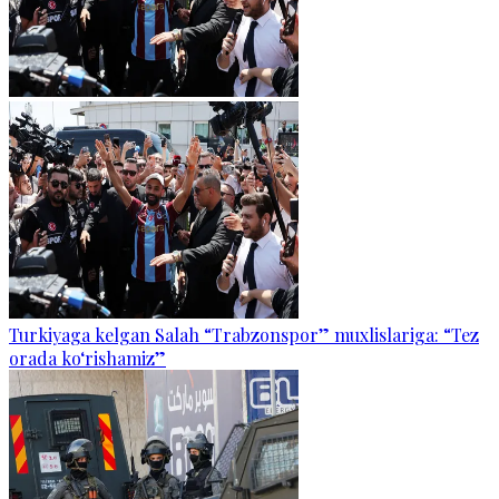
Turkiyaga kelgan Salah “Trabzonspor” muxlislariga: “Tez
orada ko‘rishamiz”