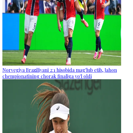
Norvegiya Braziliyani 2:1 hisobida mag'lub etib, Jahon
chempionatining chorak finaliga yo'l oldi