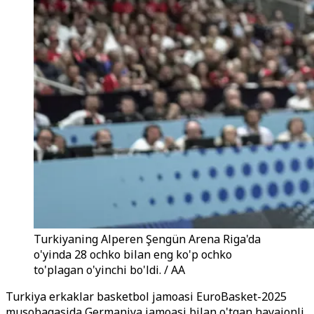
Turkiyaning Alperen Şengün Arena Riga'da
o'yinda 28 ochko bilan eng ko'p ochko
to'plagan o'yinchi bo'ldi. / AA
Turkiya erkaklar basketbol jamoasi EuroBasket-2025
musobaqasida Germaniya jamoasi bilan o'tgan hayajonli