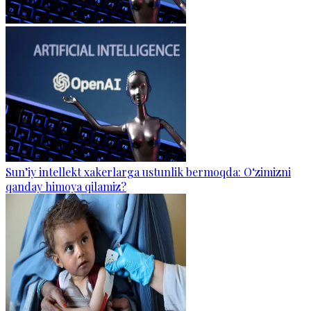
Sun’iy intellekt xakerlarga ustunlik bermoqda: O‘zimizni
qanday himoya qilamiz?