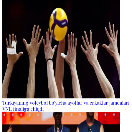
Turkiyaning voleybol bo'yicha ayollar va erkaklar jamoalari
VNL finaliga chiqdi