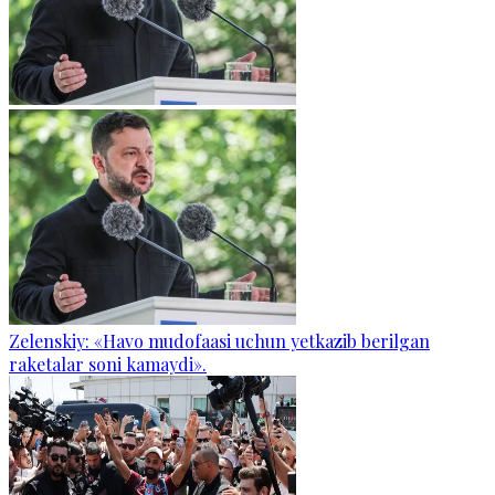
Zelenskiy: «Havo mudofaasi uchun yetkazib berilgan
raketalar soni kamaydi».