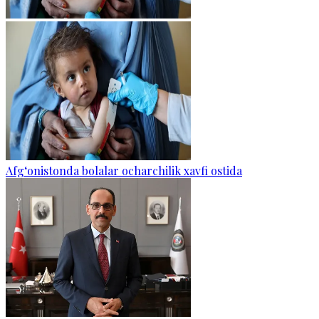
Afg‘onistonda bolalar ocharchilik xavfi ostida