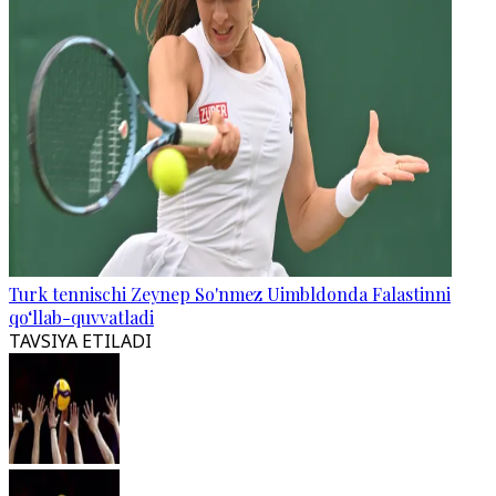
Turk tennischi Zeynep So'nmez Uimbldonda Falastinni
qo‘llab-quvvatladi
TAVSIYA ETILADI