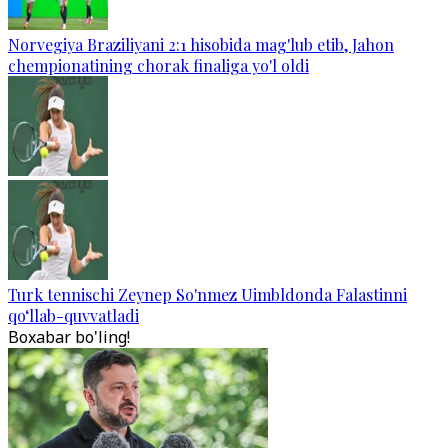
Norvegiya Braziliyani 2:1 hisobida mag'lub etib, Jahon
chempionatining chorak finaliga yo'l oldi
Turk tennischi Zeynep So'nmez Uimbldonda Falastinni
qo‘llab-quvvatladi
Boxabar bo'ling!