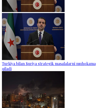
Turkiya bilan Suriya strategik masalalarni muhokama
qiladi