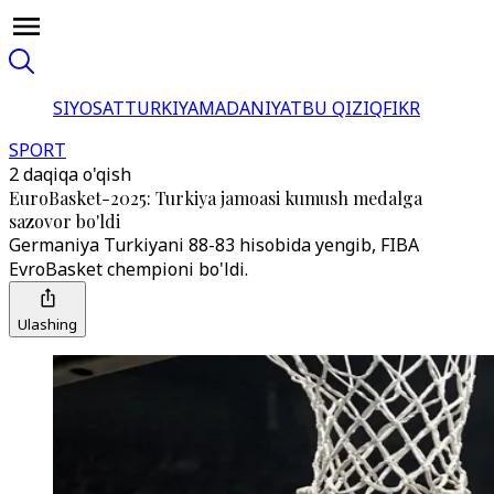
SIYOSAT
TURKIYA
MADANIYAT
BU QIZIQ
FIKR
SPORT
2 daqiqa o'qish
EuroBasket-2025: Turkiya jamoasi kumush medalga
sazovor bo'ldi
Germaniya Turkiyani 88-83 hisobida yengib, FIBA
EvroBasket chempioni bo'ldi.
Ulashing