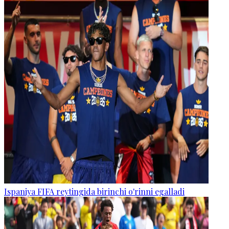
Ispaniya FIFA reytingida birinchi o'rinni egalladi