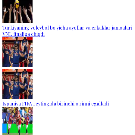
Turkiyaning voleybol bo'yicha ayollar va erkaklar jamoalari
VNL finaliga chiqdi
Ispaniya FIFA reytingida birinchi o'rinni egalladi