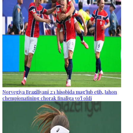
Norvegiya Braziliyani 2:1 hisobida mag'lub etib, Jahon
chempionatining chorak finaliga yo'l oldi