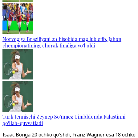
Norvegiya Braziliyani 2:1 hisobida mag'lub etib, Jahon
chempionatining chorak finaliga yo'l oldi
Turk tennischi Zeynep So'nmez Uimbldonda Falastinni
qo‘llab-quvvatladi
Isaac Bonga 20 ochko qo'shdi, Franz Wagner esa 18 ochko