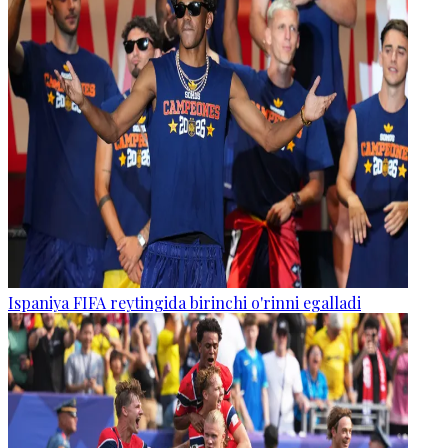
Ispaniya FIFA reytingida birinchi o'rinni egalladi