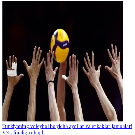
Turkiyaning voleybol bo'yicha ayollar va erkaklar jamoalari
VNL finaliga chiqdi