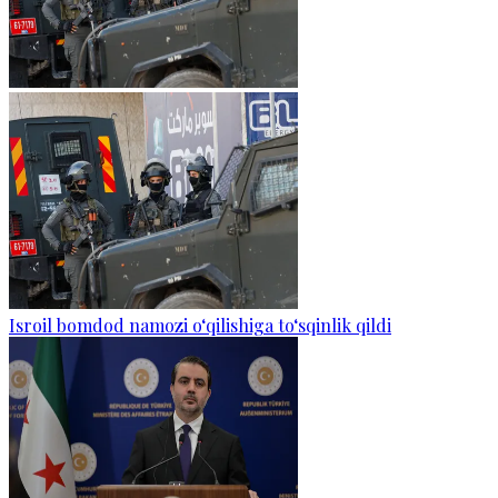
Isroil bomdod namozi o‘qilishiga to‘sqinlik qildi