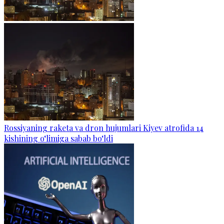
Rossiyaning raketa va dron hujumlari Kiyev atrofida 14
kishining o‘limiga sabab bo‘ldi