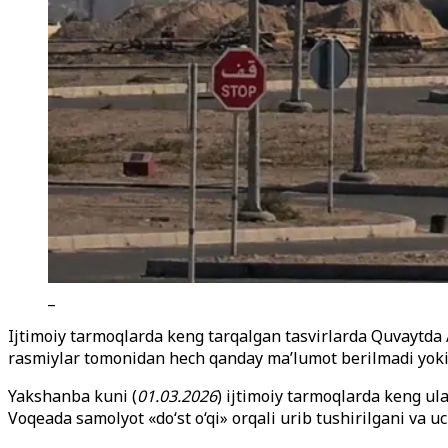
_
Ijtimoiy tarmoqlarda keng tarqalgan tasvirlarda Quvaytda 
rasmiylar tomonidan hech qanday ma’lumot berilmadi yoki
Yakshanba kuni (
01.03.2026
) ijtimoiy tarmoqlarda keng ul
Voqeada samolyot «do‘st o‘qi» orqali urib tushirilgani va u