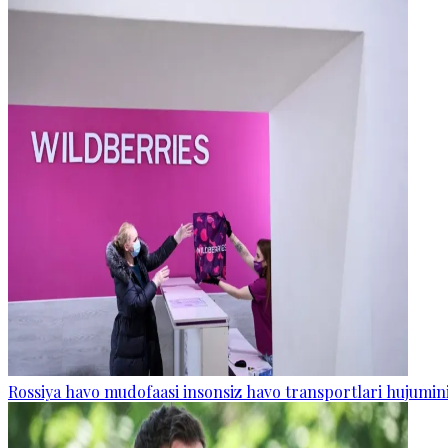
Rossiya havo mudofaasi insonsiz havo transportlari hujumini