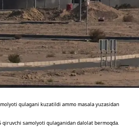
samolyoti qulagani kuzatildi ammo masala yuzasidan
15 qiruvchi samolyoti qulaganidan dalolat bermoqda.