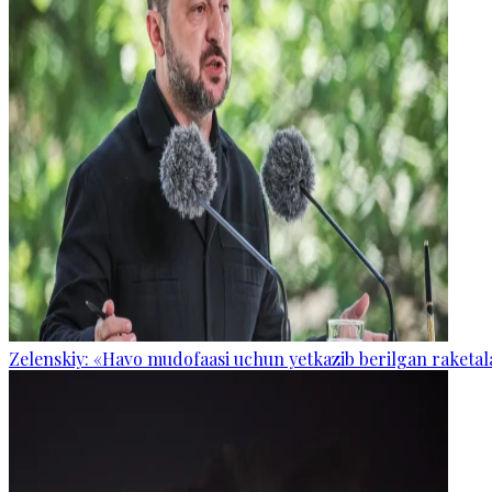
Zelenskiy: «Havo mudofaasi uchun yetkazib berilgan raketal