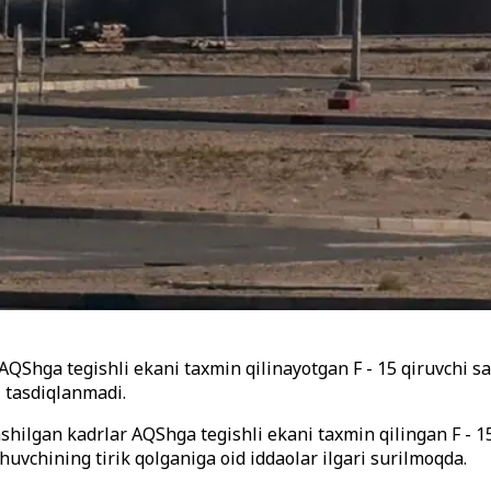
AQShga tegishli ekani taxmin qilinayotgan F - 15 qiruvchi 
 tasdiqlanmadi.
ashilgan kadrlar AQShga tegishli ekani taxmin qilingan F - 
chuvchining tirik qolganiga oid iddaolar ilgari surilmoqda.