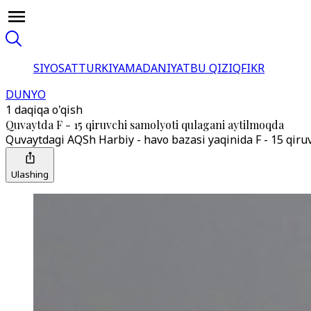
SIYOSAT
TURKIYA
MADANIYAT
BU QIZIQ
FIKR
DUNYO
1 daqiqa o'qish
Quvaytda F - 15 qiruvchi samolyoti qulagani aytilmoqda
Quvaytdagi AQSh Harbiy - havo bazasi yaqinida F - 15 qiru
Ulashing