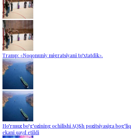
Tramp: «Noqonuniy migratsiyani to‘xtatdik».
Ho‘rmuz bo‘g‘ozining ochilishi AQSh pozitsiyasiga bog‘liq
ekani qayd etildi