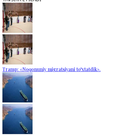
Tramp: «Noqonuniy migratsiyani to‘xtatdik».