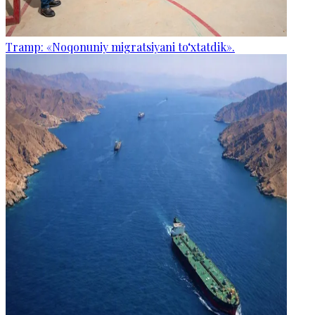
Tramp: «Noqonuniy migratsiyani to‘xtatdik».