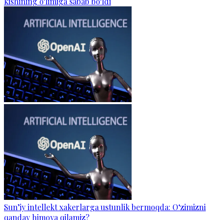
kishining o‘limiga sabab bo‘ldi
Sun’iy intellekt xakerlarga ustunlik bermoqda: O‘zimizni
qanday himoya qilamiz?