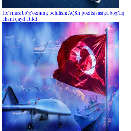
Ho‘rmuz bo‘g‘ozining ochilishi AQSh pozitsiyasiga bog‘liq
ekani qayd etildi