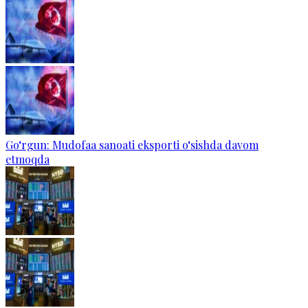
Go‘rgun: Mudofaa sanoati eksporti o‘sishda davom
etmoqda