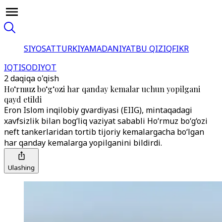
SIYOSAT
TURKIYA
MADANIYAT
BU QIZIQ
FIKR
IQTISODIYOT
2 daqiqa o'qish
Ho‘rmuz bo‘g‘ozi har qanday kemalar uchun yopilgani
qayd etildi
Eron Islom inqilobiy gvardiyasi (EIIG), mintaqadagi
xavfsizlik bilan bog‘liq vaziyat sababli Ho‘rmuz bo‘g‘ozi
neft tankerlaridan tortib tijoriy kemalargacha bo‘lgan
har qanday kemalarga yopilganini bildirdi.
Ulashing