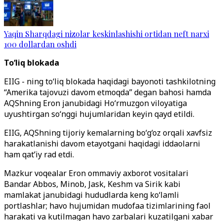
Yaqin Sharqdagi nizolar keskinlashishi ortidan neft narxi
100 dollardan oshdi
To‘liq blokada
EIIG - ning to‘liq blokada haqidagi bayonoti tashkilotning
“Amerika tajovuzi davom etmoqda” degan bahosi hamda
AQShning Eron janubidagi Ho
‘
rmuzgon viloyatiga
uyushtirgan so‘nggi hujumlaridan keyin qayd etildi.
EIIG, AQShning tijoriy kemalarning bo‘g‘oz orqali xavfsiz
harakatlanishi davom etayotgani haqidagi iddaolarni
ham qat’iy rad etdi.
Mazkur voqealar Eron ommaviy axborot vositalari
Bandar Abbos, Minob, Jask, Keshm va Sirik kabi
mamlakat janubidagi hududlarda keng ko‘lamli
portlashlar; havo hujumidan mudofaa tizimlarining faol
harakati va kutilmagan havo zarbalari kuzatilgani xabar