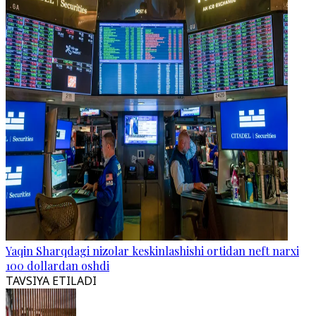
Yaqin Sharqdagi nizolar keskinlashishi ortidan neft narxi
100 dollardan oshdi
TAVSIYA ETILADI