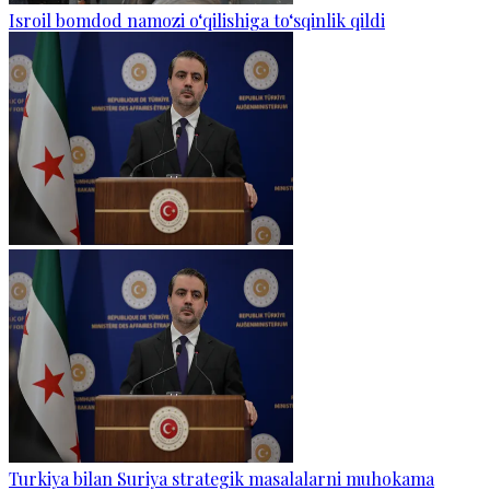
Isroil bomdod namozi o‘qilishiga to‘sqinlik qildi
Turkiya bilan Suriya strategik masalalarni muhokama