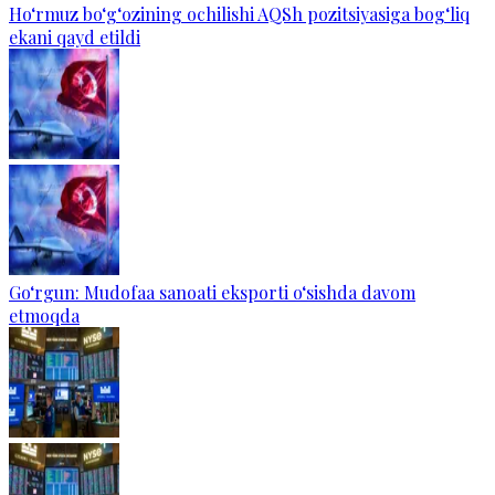
Ho‘rmuz bo‘g‘ozining ochilishi AQSh pozitsiyasiga bog‘liq
ekani qayd etildi
Go‘rgun: Mudofaa sanoati eksporti o‘sishda davom
etmoqda