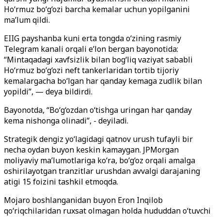
Ho
‘
rmuz bo‘g‘ozi barcha kemalar uchun yopilganini
ma’lum qildi.
EIIG payshanba kuni erta tongda o‘zining rasmiy
Telegram kanali orqali e’lon bergan bayonotida:
“Mintaqadagi xavfsizlik bilan bog‘liq vaziyat sababli
Ho
‘
rmuz bo‘g‘ozi neft tankerlaridan tortib tijoriy
kemalargacha bo‘lgan har qanday kemaga zudlik bilan
yopildi”, — deya bildirdi.
Bayonotda, “Bo‘g‘ozdan o‘tishga uringan har qanday
kema nishonga olinadi”, - deyiladi.
Strategik dengiz yo‘lagidagi qatnov urush tufayli bir
necha oydan buyon keskin kamaygan. JPMorgan
moliyaviy ma’lumotlariga ko‘ra, bo‘g‘oz orqali amalga
oshirilayotgan tranzitlar urushdan avvalgi darajaning
atigi 15 foizini tashkil etmoqda.
Mojaro boshlanganidan buyon Eron Inqilob
qo‘riqchilaridan ruxsat olmagan holda hududdan o‘tuvchi