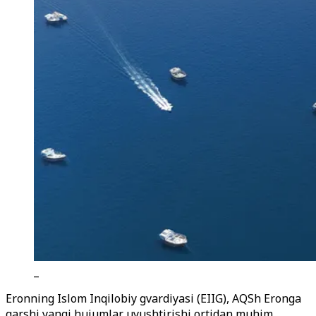
_
Eronning Islom Inqilobiy gvardiyasi (EIIG), AQSh Eronga
qarshi yangi hujumlar uyushtirishi ortidan muhim