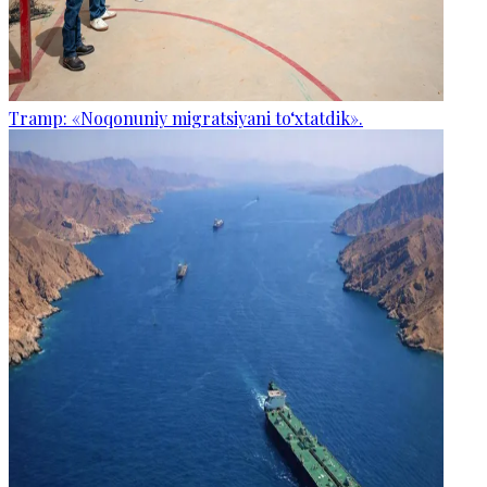
Tramp: «Noqonuniy migratsiyani to‘xtatdik».