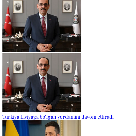
Turkiya Liviyaga bo‘lgan yordamini davom ettiradi