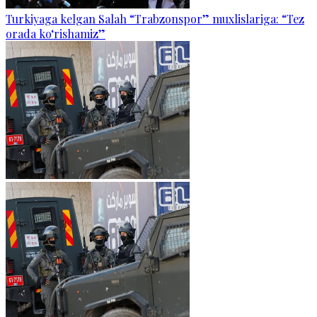
Turkiyaga kelgan Salah “Trabzonspor” muxlislariga: “Tez
orada ko‘rishamiz”