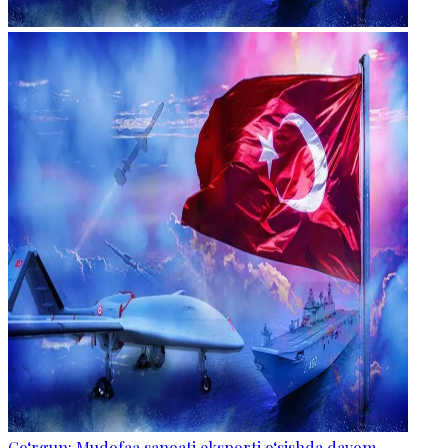
Go‘rgun: Mudofaa sanoati eksporti o‘sishda davom