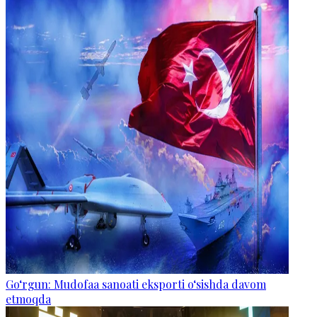
Go‘rgun: Mudofaa sanoati eksporti o‘sishda davom
etmoqda