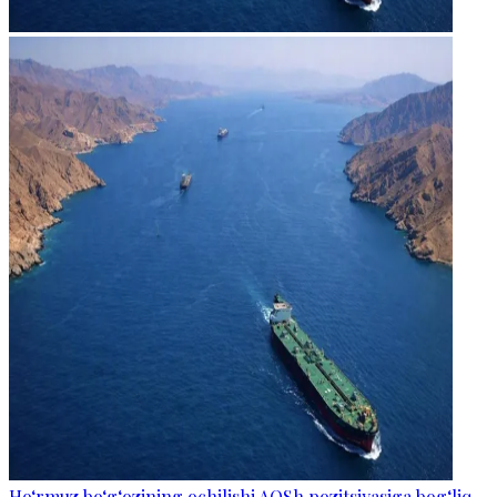
Ho‘rmuz bo‘g‘ozining ochilishi AQSh pozitsiyasiga bog‘liq