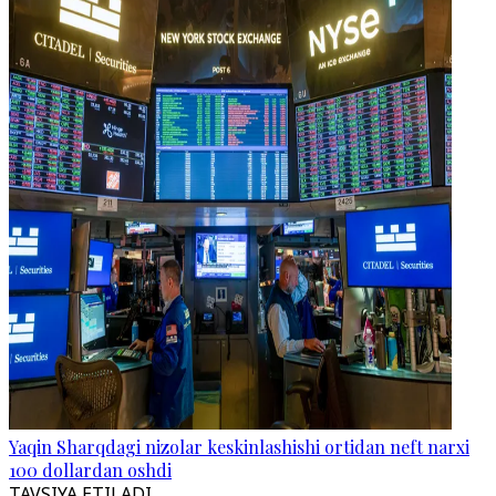
Yaqin Sharqdagi nizolar keskinlashishi ortidan neft narxi
100 dollardan oshdi
TAVSIYA ETILADI