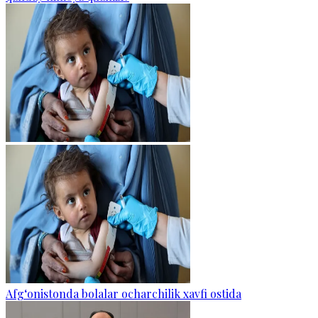
Afg‘onistonda bolalar ocharchilik xavfi ostida