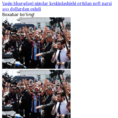
Yaqin Sharqdagi nizolar keskinlashishi ortidan neft narxi
100 dollardan oshdi
Boxabar bo'ling!