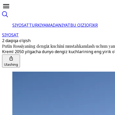
SIYOSAT
TURKIYA
MADANIYAT
BU QIZIQ
FIKR
SIYOSAT
2 daqiqa o'qish
Putin Rossiyaning dengiz kuchini mustahkamlash uchun yangi
Kreml 2050 yilgacha dunyo dengiz kuchlarining eng yirik o'n
Ulashing