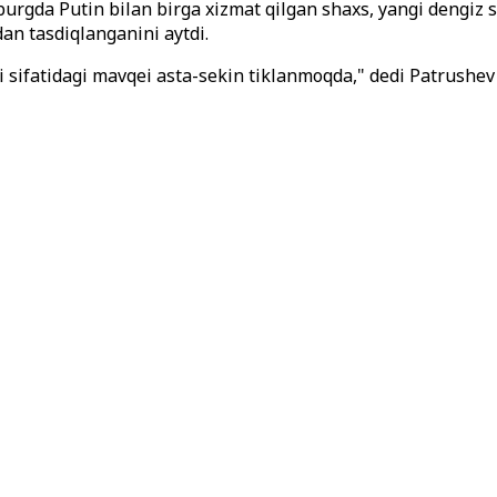
urgda Putin bilan birga xizmat qilgan shaxs, yangi dengiz s
dan tasdiqlanganini aytdi.
 sifatidagi mavqei asta-sekin tiklanmoqda," dedi Patrushe