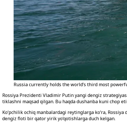
Russia currently holds the world’s third most powerfu
Rossiya Prezidenti Vladimir Putin yangi dengiz strategiyasi
tiklashni maqsad qilgan. Bu haqda dushanba kuni chop eti
Ko‘pchilik ochiq manbalardagi reytinglarga ko‘ra, Rossiya
dengiz floti bir qator yirik yo‘qotishlarga duch kelgan.