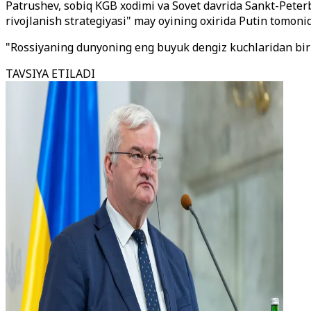
Patrushev, sobiq KGB xodimi va Sovet davrida Sankt-Peterb
rivojlanish strategiyasi" may oyining oxirida Putin tomoni
"Rossiyaning dunyoning eng buyuk dengiz kuchlaridan biri
TAVSIYA ETILADI