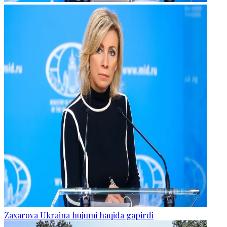
Zaxarova Ukraina hujumi haqida gapirdi