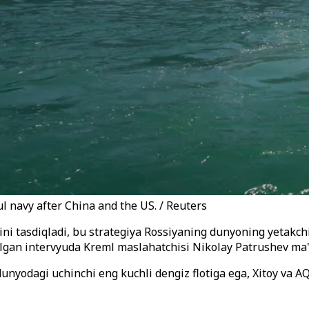
l navy after China and the US. / Reuters
ni tasdiqladi, bu strategiya Rossiyaning dunyoning yetakchi 
lgan intervyuda Kreml maslahatchisi Nikolay Patrushev ma'l
 dunyodagi uchinchi eng kuchli dengiz flotiga ega, Xitoy v