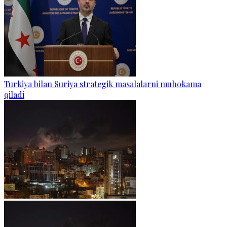
Turkiya bilan Suriya strategik masalalarni muhokama
qiladi