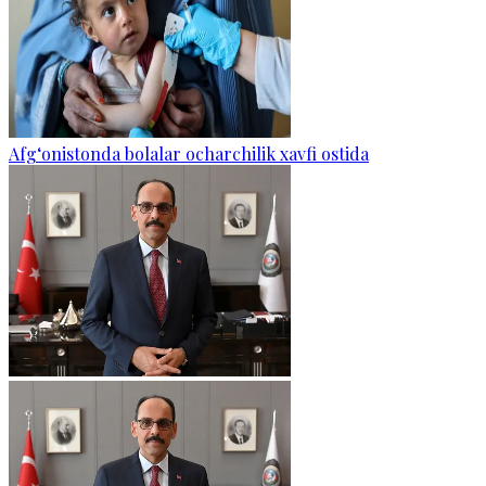
Afg‘onistonda bolalar ocharchilik xavfi ostida