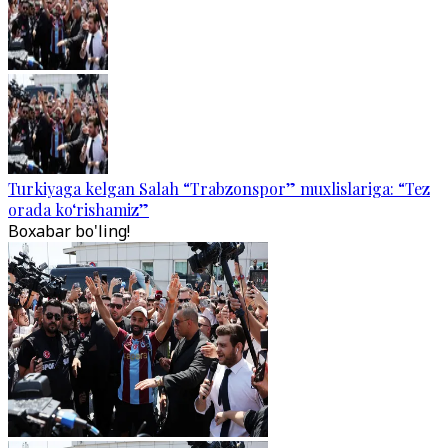
Turkiyaga kelgan Salah “Trabzonspor” muxlislariga: “Tez
orada ko‘rishamiz”
Boxabar bo'ling!