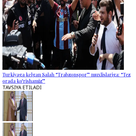
Turkiyaga kelgan Salah “Trabzonspor” muxlislariga: “Tez
orada ko‘rishamiz”
TAVSIYA ETILADI