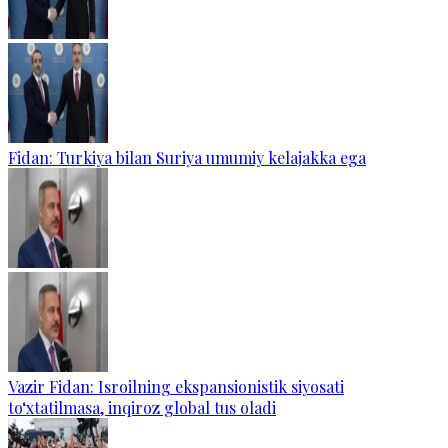
Fidan: Turkiya bilan Suriya umumiy kelajakka ega
Vazir Fidan: Isroilning ekspansionistik siyosati
to‘xtatilmasa, inqiroz global tus oladi