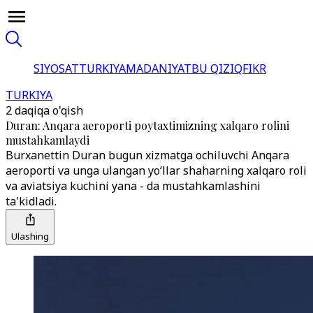
SIYOSAT
TURKIYA
MADANIYAT
BU QIZIQ
FIKR
TURKIYA
2 daqiqa o'qish
Duran: Anqara aeroporti poytaxtimizning xalqaro rolini
mustahkamlaydi
Burxanettin Duran bugun xizmatga ochiluvchi Anqara
aeroporti va unga ulangan yo‘llar shaharning xalqaro roli
va aviatsiya kuchini yana - da mustahkamlashini
ta'kidladi.
Ulashing