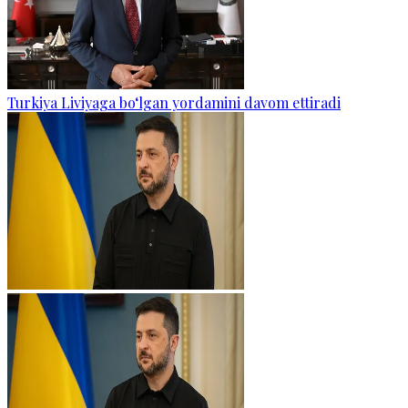
Turkiya Liviyaga bo‘lgan yordamini davom ettiradi