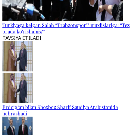
Turkiyaga kelgan Salah “Trabzonspor” muxlislariga: “Tez
orada ko‘rishamiz”
TAVSIYA ETILADI
Erdo‘g‘an bilan Shoxboz Sharif Saudiya Arabistonida
uchrashadi