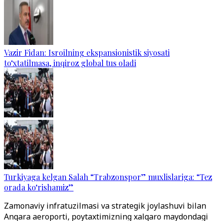
Vazir Fidan: Isroilning ekspansionistik siyosati
to‘xtatilmasa, inqiroz global tus oladi
Turkiyaga kelgan Salah “Trabzonspor” muxlislariga: “Tez
orada ko‘rishamiz”
Zamonaviy infratuzilmasi va strategik joylashuvi bilan
Anqara aeroporti, poytaxtimizning xalqaro maydondagi