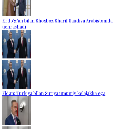
Erdo‘g‘an bilan Shoxboz Sharif Saudiya Arabistonida
uchrashadi
Fidan: Turkiya bilan Suriya umumiy kelajakka ega