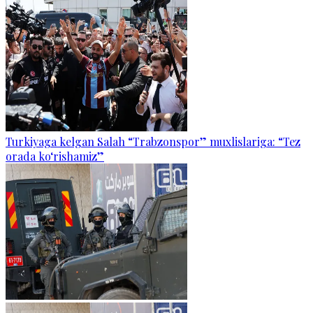
Turkiyaga kelgan Salah “Trabzonspor” muxlislariga: “Tez
orada ko‘rishamiz”