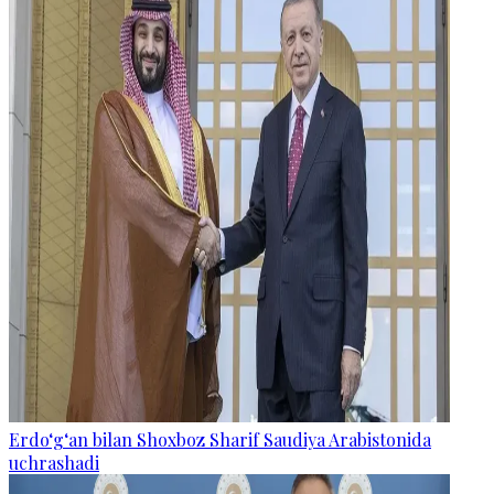
Erdo‘g‘an bilan Shoxboz Sharif Saudiya Arabistonida
uchrashadi