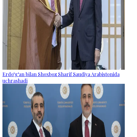
Erdo‘g‘an bilan Shoxboz Sharif Saudiya Arabistonida
uchrashadi