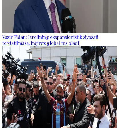
Vazir Fidan: Isroilning ekspansionistik siyosati
to‘xtatilmasa, inqiroz global tus oladi