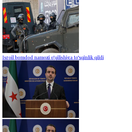
Isroil bomdod namozi o‘qilishiga to‘sqinlik qildi