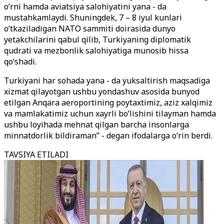
o
‘
rni hamda aviatsiya salohiyatini yana - da
mustahkamlaydi. Shuningdek, 7 – 8 iyul kunlari
o
‘
tkaziladigan NATO sammiti doirasida dunyo
yetakchilarini qabul qilib, Turkiyaning diplomatik
qudrati va mezbonlik salohiyatiga munosib hissa
qo
‘
shadi.
Turkiyani har sohada yana - da yuksaltirish maqsadiga
xizmat qilayotgan ushbu yondashuv asosida bunyod
etilgan Anqara aeroportining poytaxtimiz, aziz xalqimiz
va mamlakatimiz uchun xayrli bo
‘
lishini tilayman hamda
ushbu loyihada mehnat qilgan barcha insonlarga
minnatdorlik bildiraman” - degan ifodalarga o
‘rin berdi.
TAVSIYA ETILADI