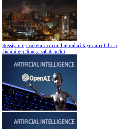
Rossiyaning raketa va dron hujumlari Kiyev atrofida 14
kishining o‘limiga sabab bo‘ldi