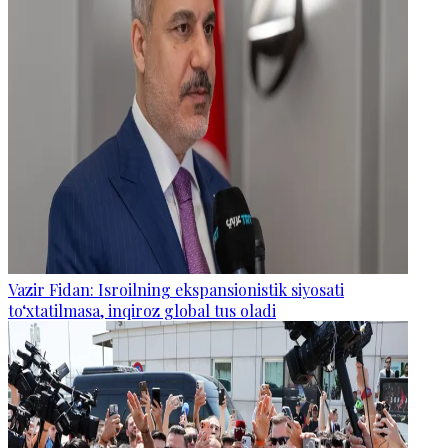
Vazir Fidan: Isroilning ekspansionistik siyosati
to‘xtatilmasa, inqiroz global tus oladi