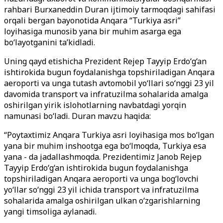
rahbari Burxaneddin Duran ijtimoiy tarmoqdagi sahifasi
orqali bergan bayonotida Anqara “Turkiya asri”
loyihasiga munosib yana bir muhim asarga ega
bo
‘
layotganini ta’kidladi.
Uning qayd etishicha Prezident Rejep Tayyip Erdo
‘g‘
an
ishtirokida bugun foydalanishga topshiriladigan Anqara
aeroporti va unga tutash avtomobil yo
‘
llari so
‘
nggi 23 yil
davomida transport va infratuzilma sohalarida amalga
oshirilgan yirik islohotlarning navbatdagi yorqin
namunasi bo
‘
ladi. Duran mavzu haqida:
“Poytaxtimiz Anqara Turkiya asri loyihasiga mos bo
‘lgan
yana bir muhim inshootga ega bo
‘
lmoqda, Turkiya esa
yana - da jadallashmoqda. Prezidentimiz Janob Rejep
Tayyip Erdo
‘
g
‘
an ishtirokida bugun foydalanishga
topshiriladigan Anqara aeroporti va unga bog
‘
lovchi
yo
‘
llar so
‘
nggi 23 yil ichida transport va infratuzilma
sohalarida amalga oshirilgan ulkan o
‘
zgarishlarning
yangi timsoliga aylanadi.