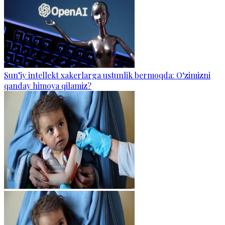
Sun’iy intellekt xakerlarga ustunlik bermoqda: O‘zimizni
qanday himoya qilamiz?