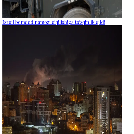
Isroil bomdod namozi o‘qilishiga to‘sqinlik qildi