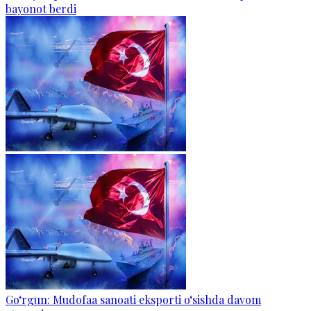
bayonot berdi
Go‘rgun: Mudofaa sanoati eksporti o‘sishda davom