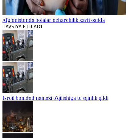
Afg‘onistonda bolalar ocharchilik xavfi ostida
TAVSIYA ETILADI
Isroil bomdod namozi o‘qilishiga to‘sqinlik qildi