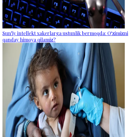
Sun’iy intellekt xakerlarga ustunlik bermoqda: O‘zimizni
qanday himoya qilamiz?