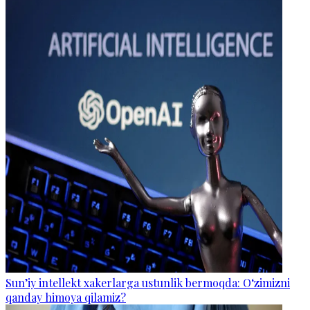
Sun’iy intellekt xakerlarga ustunlik bermoqda: O‘zimizni
qanday himoya qilamiz?