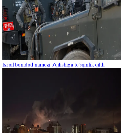
Isroil bomdod namozi o‘qilishiga to‘sqinlik qildi