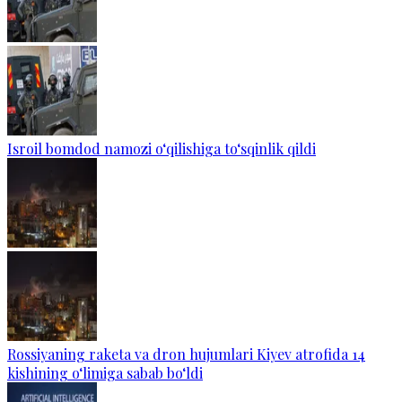
Isroil bomdod namozi o‘qilishiga to‘sqinlik qildi
Rossiyaning raketa va dron hujumlari Kiyev atrofida 14
kishining o‘limiga sabab bo‘ldi