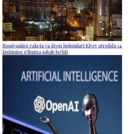
Rossiyaning raketa va dron hujumlari Kiyev atrofida 14
kishining o‘limiga sabab bo‘ldi