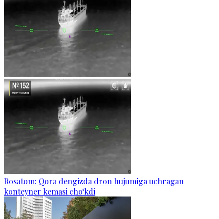
Rosatom: Qora dengizda dron hujumiga uchragan
konteyner kemasi cho‘kdi