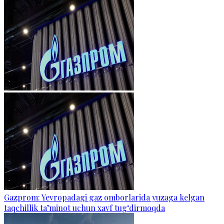
Gazprom: Yevropadagi gaz omborlarida yuzaga kelgan
taqchillik ta’minot uchun xavf tug‘dirmoqda