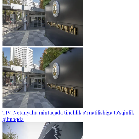
TIV: Netanyahu mintaqada tinchlik o‘rnatilishiga to‘sqinlik
qilmoqda