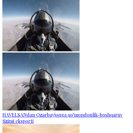
HAVELSANdan Ozarbayjonga qo‘mondonlik-boshqaruv
tizimi eksporti