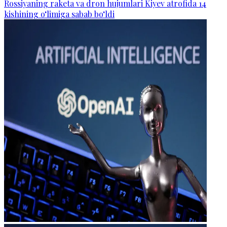
Rossiyaning raketa va dron hujumlari Kiyev atrofida 14
kishining o‘limiga sabab bo‘ldi