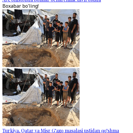
Boxabar bo'ling!
Turkiya, Qatar va Misr G‘azo masalasi ustidan qo‘shma