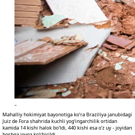
_
Mahalliy hokimiyat bayonotiga ko‘ra Braziliya janubidagi
Juiz de Fora shahrida kuchli yog‘ingarchilik ortidan
kamida 14 kishi halok bo‘ldi, 440 kishi esa o‘z uy - joyidan
boshqa joyga ko‘chirildi.