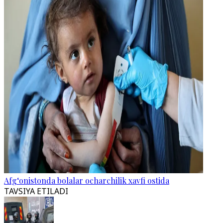
Afg‘onistonda bolalar ocharchilik xavfi ostida
TAVSIYA ETILADI