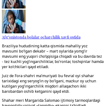
Afg‘onistonda bolalar ocharchilik xavfi ostida
Braziliya hududining katta qismida mahalliy yoz
mavsumi bo‘lgan dekabr – mart oylarida yomg‘ir
mavsumi eng yuqori cho‘qqisiga chiqadi va bu davrda tez
- tez kuchli yog‘ingarchiliklar, bo‘ronlar, toshqinlar hamda
yer ko‘chkilari qayd etiladi.
Juiz de Fora shahri ma’muriyati bu fevral oyi shahar
tarixidagi eng ser­yog‘in oy bo‘lgani, mazkur oy uchun
kutilgan yog‘ingarchilik miqdori allaqachon ikki
barobardan oshib ketganini qayd etdi.
Shahar meri Margarida Salomao ijtimoiy tarmoqlardagi
bayonotida vaziyat «tanqidiy» ekanini ta’kidladi.