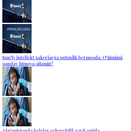
Sun’iy intellekt xakerlarga ustunlik bermoqda: O‘zimizni
qanday himoya qilamiz?
Afg‘onistonda bolalar ocharchilik xavfi ostida