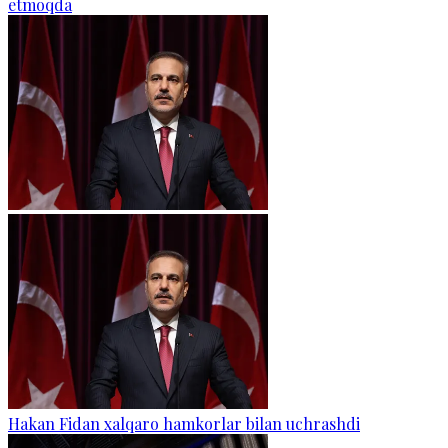
etmoqda
Hakan Fidan xalqaro hamkorlar bilan uchrashdi