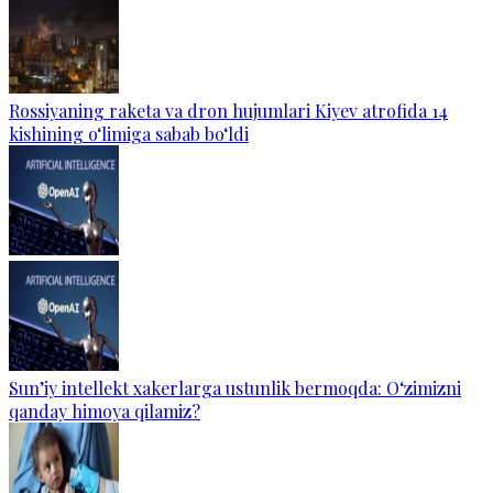
Rossiyaning raketa va dron hujumlari Kiyev atrofida 14
kishining o‘limiga sabab bo‘ldi
Sun’iy intellekt xakerlarga ustunlik bermoqda: O‘zimizni
qanday himoya qilamiz?