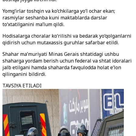
Yomg‘irlar toshqin va ko‘chkilarga yo‘l ochar ekan;
rasmiylar seshanba kuni maktablarda darslar
to‘xtatilganini ma’lum qildi.
Hodisalarga choralar ko‘rilishi va bedarak yo‘qolganlarni
qidirish uchun mutaxassis guruhlar safarbar etildi.
Shahar ma’muriyati Minas Gerais shtatidagi ushbu
shaharga yordam berish uchun federal va shtat idoralari
jalb etilgani hamda shaharda favqulodda holat e’lon
qilinganini bildirdi.
TAVSIYA ETILADI