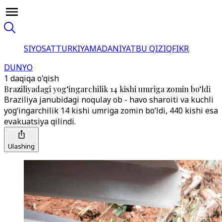
SIYOSAT
TURKIYA
MADANIYAT
BU QIZIQ
FIKR
DUNYO
1 daqiqa o'qish
Braziliyadagi yog‘ingarchilik 14 kishi umriga zomin bo‘ldi
Braziliya janubidagi noqulay ob - havo sharoiti va kuchli
yog‘ingarchilik 14 kishi umriga zomin bo‘ldi, 440 kishi esa
evakuatsiya qilindi.
Ulashing