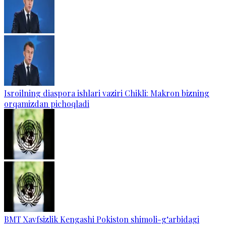
Isroilning diaspora ishlari vaziri Chikli: Makron bizning
orqamizdan pichoqladi
BMT Xavfsizlik Kengashi Pokiston shimoli-g‘arbidagi