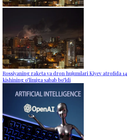
Rossiyaning raketa va dron hujumlari Kiyev atrofida 14
kishining o‘limiga sabab bo‘ldi