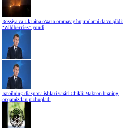
Rossiya va Ukraina o‘zaro ommaviy hujumlarni da’vo qildi:
“Wildberries” yondi
Isroilning diaspora ishlari vaziri Chikli: Makron bizning
orqamizdan pichoqladi