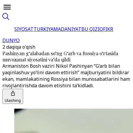
SIYOSAT
TURKIYA
MADANIYAT
BU QIZIQ
FIKR
DUNYO
2 daqiqa o'qish
Pashinyan g‘alabadan so‘ng G‘arb va Rossiya o‘rtasida
muvozanat siyosatini va’da qildi
Armaniston Bosh vaziri Nikol Pashinyan “G‘arb bilan
yaqinlashuv yo‘lini davom ettirish” majburiyatini bildirar
ekan, mamlakatining Rossiya bilan munosabatlarini ham
rivojlantirishda davom etishini ta’kidladi.
Ulashing