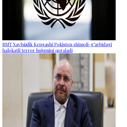
BMT Xavfsizlik Kengashi Pokiston shimoli-g‘arbidagi
halokatli terror hujumini qoraladi