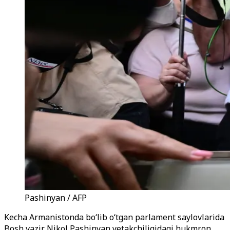
Pashinyan / AFP
Kecha Armanistonda bo‘lib o‘tgan parlament saylovlarida
Bosh vazir Nikol Pashinyan yetakchiligidagi hukmron