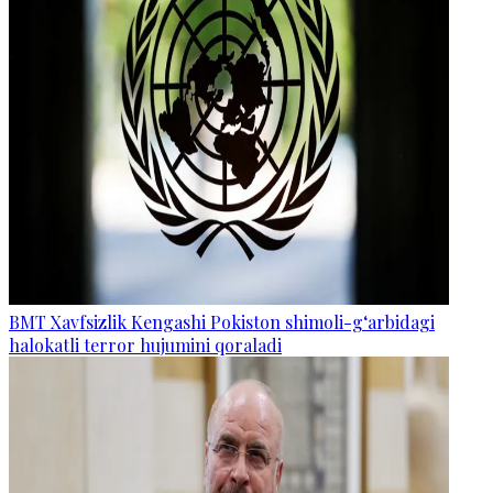
BMT Xavfsizlik Kengashi Pokiston shimoli-g‘arbidagi
halokatli terror hujumini qoraladi