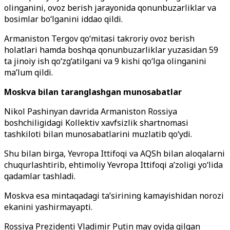
olinganini, ovoz berish jarayonida qonunbuzarliklar va
bosimlar bo‘lganini iddao qildi.
Armaniston Tergov qo‘mitasi takroriy ovoz berish
holatlari hamda boshqa qonunbuzarliklar yuzasidan 59
ta jinoiy ish qo‘zg‘atilgani va 9 kishi qo‘lga olinganini
ma’lum qildi.
Moskva bilan taranglashgan munosabatlar
Nikol Pashinyan davrida Armaniston Rossiya
boshchiligidagi Kollektiv xavfsizlik shartnomasi
tashkiloti bilan munosabatlarini muzlatib qo‘ydi.
Shu bilan birga, Yevropa Ittifoqi va AQSh bilan aloqalarni
chuqurlashtirib, ehtimoliy Yevropa Ittifoqi a’zoligi yo‘lida
qadamlar tashladi.
Moskva esa mintaqadagi ta’sirining kamayishidan norozi
ekanini yashirmayapti.
Rossiya Prezidenti Vladimir Putin may oyida qilgan