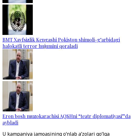
BMT Xavfsizlik Kengashi Pokiston shimoli-g‘arbidagi
halokatli terror hujumini qoraladi
Eron bosh muzokarachisi AQSHni “teatr diplomatiyasi”da
aybladi
U kampaniya jamoasining o‘nlab a’zolari qo‘lga