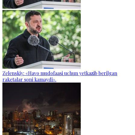
Zelenskiy: «Havo mudofaasi uchun yetkazib berilgan
raketalar soni kamaydi».