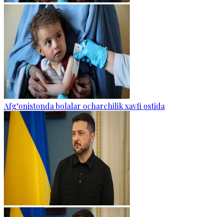
Afg‘onistonda bolalar ocharchilik xavfi ostida