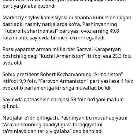
partiya g‘alaba qozondi.
Markaziy saylov komissiyasi dushanba kuni e’lon qilgan
dastlabki rasmiy natijalarga ko‘ra, Pashinyanning
“Fuqarolik shartnomasi” partiyasi ovozlarning 49,8
foizini olib, saylovda birinchi o‘rinni egalladi.
Rossiyaparast arman milliarder Samvel Karapetyan
boshchiligidagi “Kuchli Armaniston” ittifoqi esa 23,3 foiz
ovoz oldi.
Sobiq prezident Robert Kocharyanning “Armaniston”
ittifoqi 9,9 foiz, “Farovon Armaniston” partiyasi esa 4 foiz
ovoz olib parlamentga kirishga muvaffaq bo‘ldi.
Saylovda qatnashish darajasi 59 foiz bo‘lgani ma’lum
qilindi.
Natijalar e’lon qilingach, Pashinyan bu muvaffaqiyatni
“Armanistonning abadiyligi va taraqqiyotini
ta’minlaydigan tarixiy g‘alaba” deb baholadi.