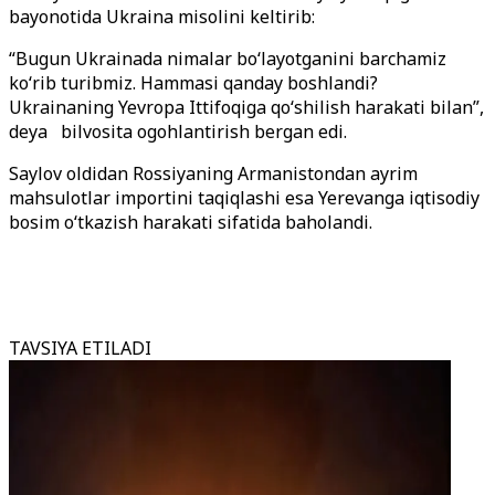
bayonotida Ukraina misolini keltirib:
“Bugun Ukrainada nimalar bo‘layotganini barchamiz
ko‘rib turibmiz. Hammasi qanday boshlandi?
Ukrainaning Yevropa Ittifoqiga qo‘shilish harakati bilan”,
deya bilvosita ogohlantirish bergan edi.
Saylov oldidan Rossiyaning Armanistondan ayrim
mahsulotlar importini taqiqlashi esa Yerevanga iqtisodiy
bosim o‘tkazish harakati sifatida baholandi.
TAVSIYA ETILADI