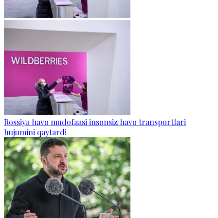
Rossiya havo mudofaasi insonsiz havo transportlari
hujumini qaytardi