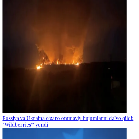
Rossiya va Ukraina o‘zaro ommaviy hujumlarni da’vo qildi:
“Wildberries” yondi