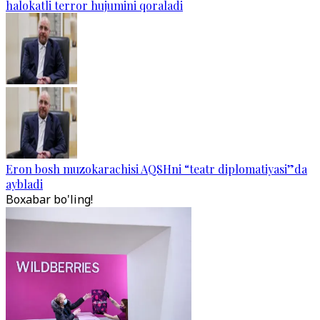
halokatli terror hujumini qoraladi
Eron bosh muzokarachisi AQSHni “teatr diplomatiyasi”da
aybladi
Boxabar bo'ling!