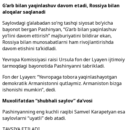
G‘arb bilan yaqinlashuv davom etadi, Rossiya bilan
aloqalar saqlanadi
Saylovdagi g‘alabadan so‘ng tashqi siyosat bo‘yicha
bayonot bergan Pashinyan, “G‘arb bilan yaqinlashuv
yo‘lini davom ettirish” majburiyatini bildirar ekan,
Rossiya bilan munosabatlarni ham rivojlantirishda
davom etishini ta’kidladi.
Yevropa Komissiyasi raisi Ursula fon der Lyayen ijtimoiy
tarmoqdagi bayonotida Pashinyanni tabrikladi.
Fon der Lyayen: “Yevropaga tobora yaqinlashayotgan
demokratik Armanistonni qutlaymiz. Armaniston bizga
ishonishi mumkin”, dedi.
Muxolifatdan “shubhali saylov” da’vosi
Pashinyanning eng kuchli raqibi Samvel Karapetyan esa
saylovlarni “uyatli” deb atadi.
TAVSIYA ETILADI