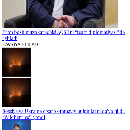
Eron bosh muzokarachisi AQSHni “teatr diplomatiyasi”da
aybladi
TAVSIYA ETILADI
Rossiya va Ukraina o‘zaro ommaviy hujumlarni da’vo qildi:
“Wildberries” yondi