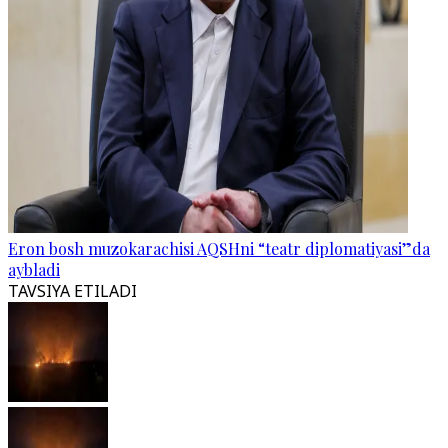
Eron bosh muzokarachisi AQSHni “teatr diplomatiyasi”da
aybladi
TAVSIYA ETILADI