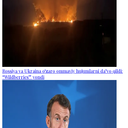
Rossiya va Ukraina o‘zaro ommaviy hujumlarni da’vo qildi:
“Wildberries” yondi