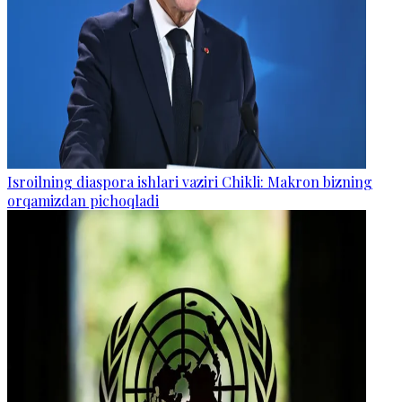
Isroilning diaspora ishlari vaziri Chikli: Makron bizning
orqamizdan pichoqladi