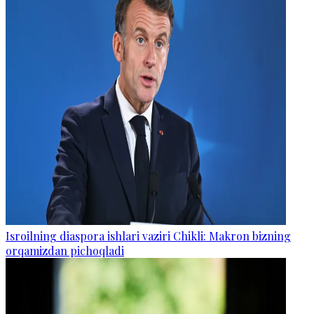
Isroilning diaspora ishlari vaziri Chikli: Makron bizning
orqamizdan pichoqladi