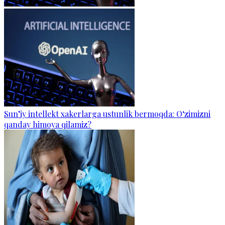
Sun’iy intellekt xakerlarga ustunlik bermoqda: O‘zimizni
qanday himoya qilamiz?