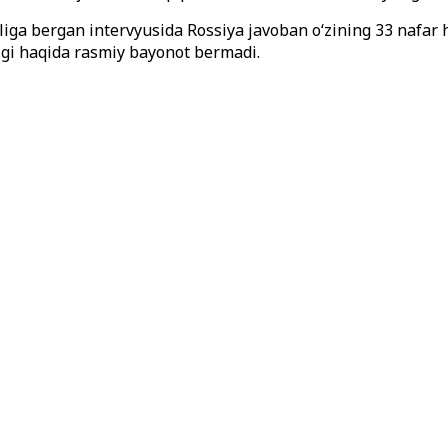
ga bergan intervyusida Rossiya javoban o‘zining 33 nafar hal
igi haqida rasmiy bayonot bermadi.