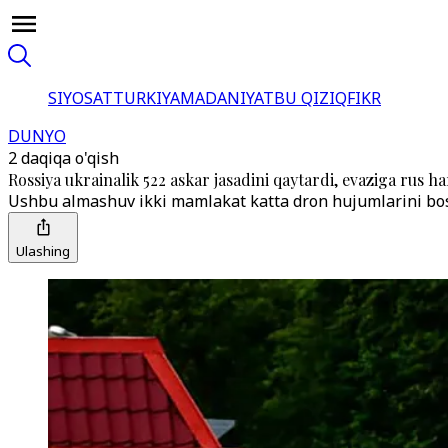
SIYOSAT
TURKIYA
MADANIYAT
BU QIZIQ
FIKR
DUNYO
2 daqiqa o'qish
Rossiya ukrainalik 522 askar jasadini qaytardi, evaziga rus har
Ushbu almashuv ikki mamlakat katta dron hujumlarini boshl
Ulashing