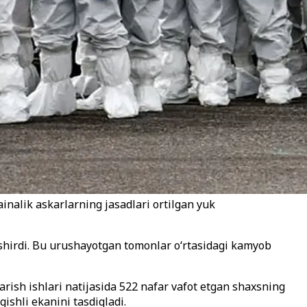
inalik askarlarning jasadlari ortilgan yuk
pshirdi. Bu urushayotgan tomonlar o‘rtasidagi kamyob
rish ishlari natijasida 522 nafar vafot etgan shaxsning
ishli ekanini tasdiqladi.