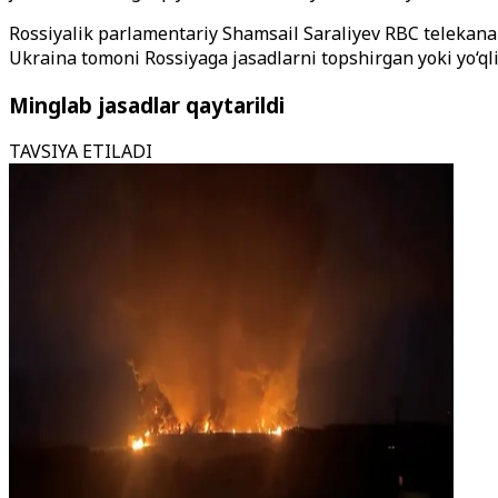
Rossiyalik parlamentariy Shamsail Saraliyev RBC telekanali
Ukraina tomoni Rossiyaga jasadlarni topshirgan yoki yo‘ql
Minglab jasadlar qaytarildi
TAVSIYA ETILADI