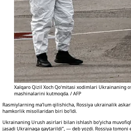
Xalqaro Qizil Xoch Qoʻmitasi xodimlari Ukrainaning o
mashinalarini kutmoqda. / AFP
Rasmiylarning ma’lum qilishicha, Rossiya ukrainalik askar
hamkorlik misollaridan biri bo‘ldi.
Ukrainaning Urush asirlari bilan ishlash bo‘yicha muvofiql
jasadi Ukrainaga qaytarildi”, — deb yozdi. Rossiya tomoni 