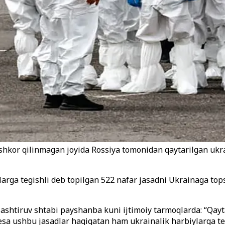
shkor qilinmagan joyida Rossiya tomonidan qaytarilgan ukra
larga tegishli deb topilgan 522 nafar jasadni Ukrainaga to
ashtiruv shtabi payshanba kuni ijtimoiy tarmoqlarda: “Qayta
esa ushbu jasadlar haqiqatan ham ukrainalik harbiylarga teg