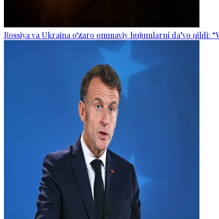
Rossiya va Ukraina o‘zaro ommaviy hujumlarni da’vo qildi: “