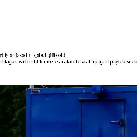
biylar jasadini qabul qilib oldi
agan va tinchlik muzokaralari to'xtab qolgan paytda sodir 