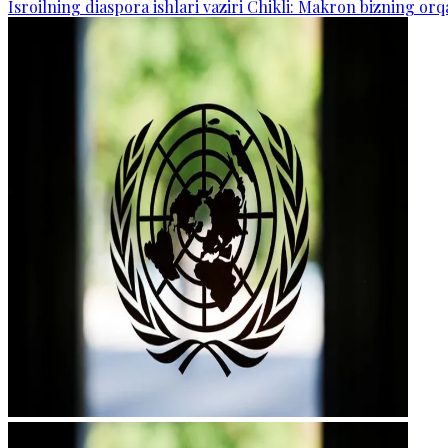
Isroilning diaspora ishlari vaziri Chikli: Makron bizning o