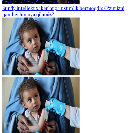
Sun’iy intellekt xakerlarga ustunlik bermoqda: O‘zimizni
qanday himoya qilamiz?