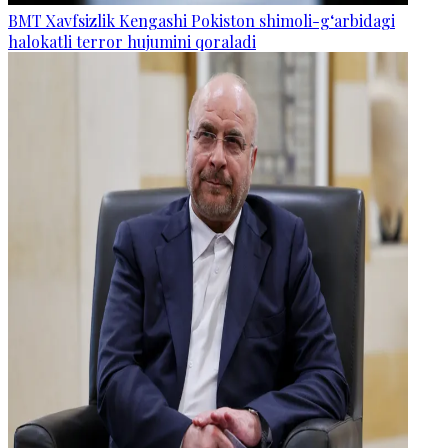
BMT Xavfsizlik Kengashi Pokiston shimoli-g‘arbidagi
halokatli terror hujumini qoraladi