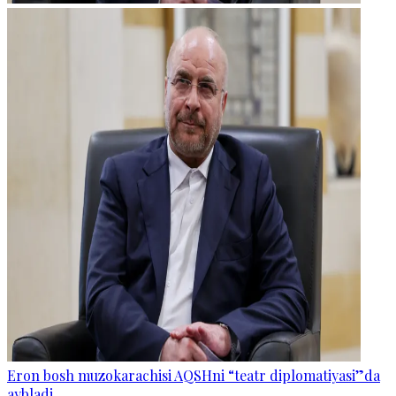
Eron bosh muzokarachisi AQSHni “teatr diplomatiyasi”da
aybladi