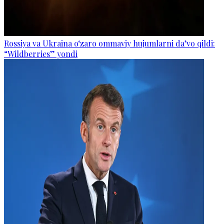
Rossiya va Ukraina o‘zaro ommaviy hujumlarni da’vo qildi:
“Wildberries” yondi