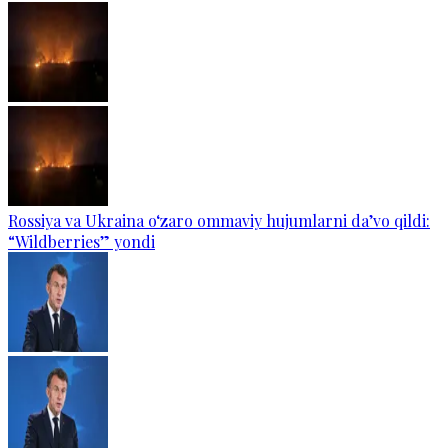
Rossiya va Ukraina o‘zaro ommaviy hujumlarni da’vo qildi:
“Wildberries” yondi