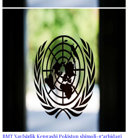
BMT Xavfsizlik Kengashi Pokiston shimoli-g‘arbidagi