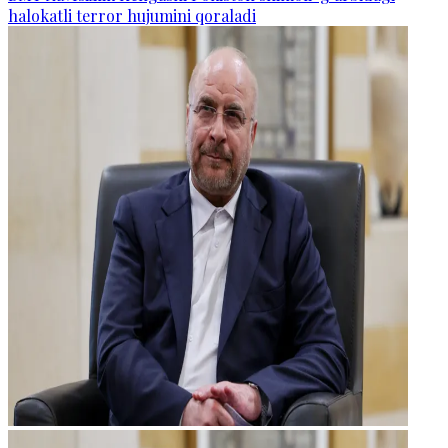
halokatli terror hujumini qoraladi