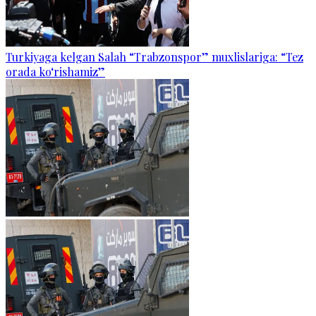
Turkiyaga kelgan Salah “Trabzonspor” muxlislariga: “Tez
orada ko‘rishamiz”