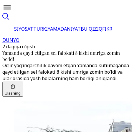
SIYOSAT
TURKIYA
MADANIYAT
BU QIZIQ
FIKR
DUNYO
2 daqiqa o'qish
Yamanda qayd etilgan sel falokati 8 kishi umriga zomin
boʻldi
Og‘ir yog‘ingarchilik davom etgan Yamanda kutilmaganda
qayd etilgan sel falokati 8 kishi umriga zomin bo‘ldi va
ular orasida yosh bolalarning ham borligi aniqlandi.
Ulashing