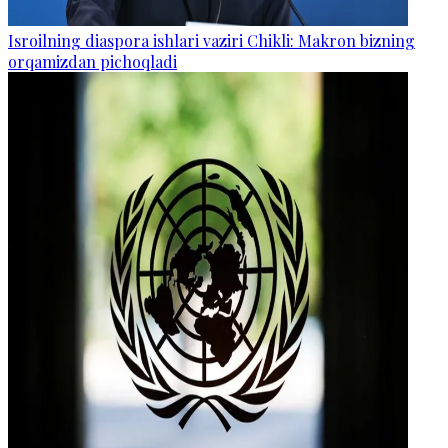
Isroilning diaspora ishlari vaziri Chikli: Makron bizning
orqamizdan pichoqladi