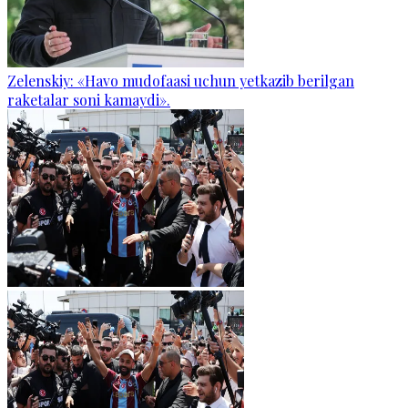
Zelenskiy: «Havo mudofaasi uchun yetkazib berilgan
raketalar soni kamaydi».