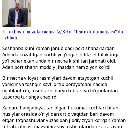
Eron bosh muzokarachisi AQSHni “teatr diplomatiyasi”da
aybladi
Seshanba kuni Yaman janubidagi port shaharlardan
Adenda kuzatilgan kuchli yog‘ingarchilik sel falokatiga
yo‘l ochar ekan unda bir necha kishi tan jarohati oldi.
Aden port shahri moddiy jihatdan ham ziyon ko‘rdi.
Bir necha viloyat rasmiylari davom etayotgan kuchli
yomg‘ir va toshqin xavfi ortib borayotgani haqida
ogohlantirib, insonlarni daryo tublari va to‘g‘onlardan
uzoqroq turishga chaqirdi.
Xalqaro hamjamiyat tan olgan hukumat kuchlari bilan
husiylar orasida o‘n yildan ortiq vaqtdan beri davom
etgan to‘qnashuvlar yuzasidan jiddiy ziyon ko‘rgan Yaman
infratuzilmasi mavsumiy suv toshqinlaridan katta ziyon