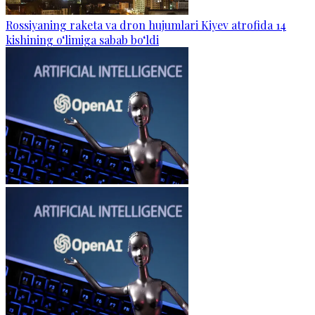
Rossiyaning raketa va dron hujumlari Kiyev atrofida 14
kishining o‘limiga sabab bo‘ldi