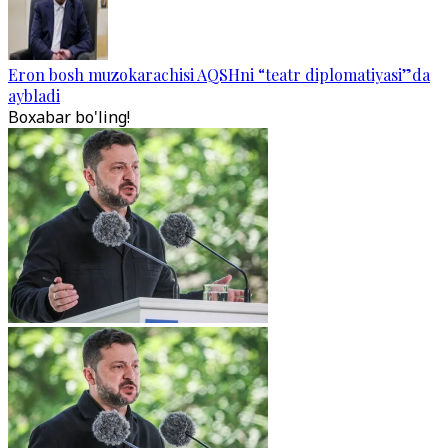
Eron bosh muzokarachisi AQSHni “teatr diplomatiyasi”da
aybladi
Boxabar bo'ling!