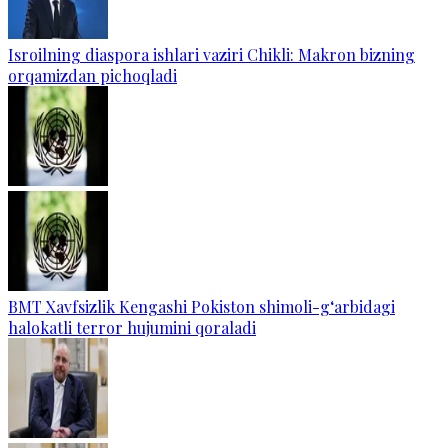
Isroilning diaspora ishlari vaziri Chikli: Makron bizning
orqamizdan pichoqladi
BMT Xavfsizlik Kengashi Pokiston shimoli-g‘arbidagi
halokatli terror hujumini qoraladi