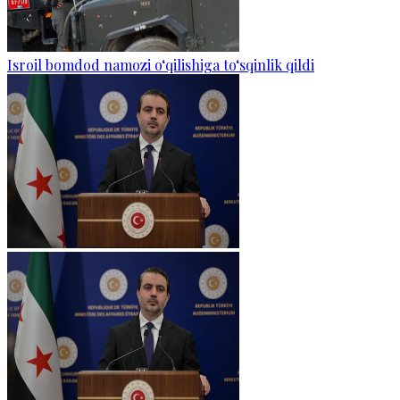
Isroil bomdod namozi o‘qilishiga to‘sqinlik qildi