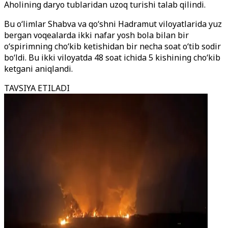
Aholining daryo tublaridan uzoq turishi talab qilindi.
Bu o‘limlar Shabva va qo‘shni Hadramut viloyatlarida yuz
bergan voqealarda ikki nafar yosh bola bilan bir
o‘spirimning cho‘kib ketishidan bir necha soat o‘tib sodir
bo‘ldi. Bu ikki viloyatda 48 soat ichida 5 kishining cho‘kib
ketgani aniqlandi.
TAVSIYA ETILADI