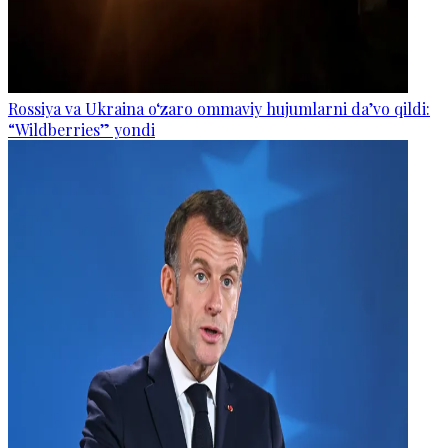
Rossiya va Ukraina o‘zaro ommaviy hujumlarni da’vo qildi:
“Wildberries” yondi