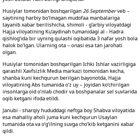
Husiylar tomonidan boshqarilgan
26 September
veb –
saytining harbiy bo‘lmagan mudofaa manbalariga
tayanib xabar berilishicha, shimoli - g‘arbiy viloyatdagi
Hajja viloyatining Ku’aydinah tumanidagi al - Hadra
qishlog‘ida bir uyning qulashi oqibatida 3 nafar yosh bola
halok bo‘lgan. Ularning ota – onasi esa tan jarohati
olgan.
Husiylar tomonidan boshqarilgan Ichki Ishlar vazirligiga
qarashli Xavfsizlik Media markazi tomonidan kecha,
shanba kuni kechqurun berilgan bayonotda, Hajja
viloyatining Abs tumanida o‘z uy – joyidan ko‘chirilgan
insonlarga oid o‘nlab chodir va boshpanalar sel suvlarida
oqib ketgani ifoda etildi.
Janubi - sharqiy hududdagi neftga boy Shabva viloyatida
esa mahalliy aholi juma kuni kechqurun Usaylan
tumanida ota va o‘g‘ilning suvga cho‘kib ketganini xabar
qildi.