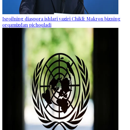
Isroilning diaspora ishlari vaziri Chikli: Makron bizning
orqamizdan pichoqladi