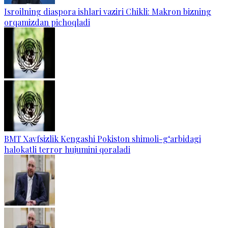
Isroilning diaspora ishlari vaziri Chikli: Makron bizning
orqamizdan pichoqladi
BMT Xavfsizlik Kengashi Pokiston shimoli-g‘arbidagi
halokatli terror hujumini qoraladi