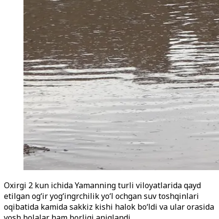
Oxirgi 2 kun ichida Yamanning turli viloyatlarida qayd
etilgan og
‘ir yog‘ingrchilik yo‘l ochgan
suv toshqinlari
oqibatida kamida sakkiz kishi halok bo
‘ldi va ular orasida
yosh bolalar ham borligi aniqlandi.