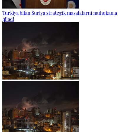
Turkiya bilan Suriya strategik masalalarni muhokama
qiladi