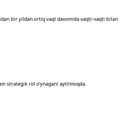
an bir yildan ortiq vaqt davomida vaqti-vaqti bilan
am strategik rol oʻynagani aytilmoqda.