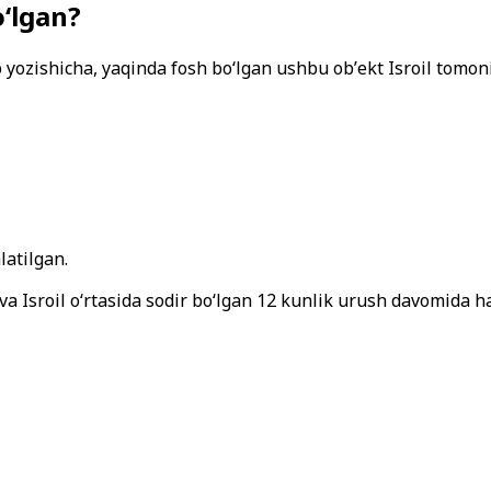
oʻlgan?
ozishicha, yaqinda fosh boʻlgan ushbu obʼekt Isroil tomonid
latilgan.
a Isroil oʻrtasida sodir boʻlgan 12 kunlik urush davomida h