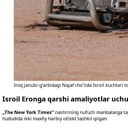
Iroq janubi-g'arbidagi Najaf cho'lida Isroil kuchlari 
Isroil Eronga qarshi amaliyotlar uch
„The New York Times“
nashrining nufuzli manbalarga taya
hududida ikki maxfiy harbiy obʼekt tashkil qilgan.