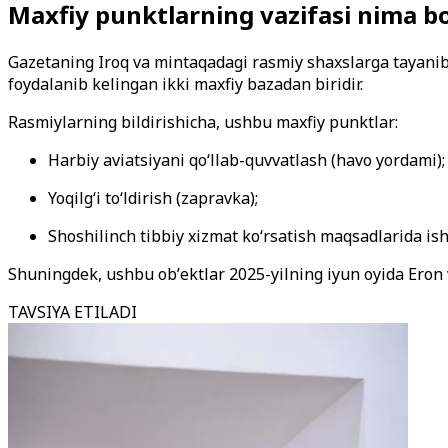
Maxfiy punktlarning vazifasi nima b
Gazetaning Iroq va mintaqadagi rasmiy shaxslarga tayanib y
foydalanib kelingan ikki maxfiy bazadan biridir.
Rasmiylarning bildirishicha, ushbu maxfiy punktlar:
Harbiy aviatsiyani qoʻllab-quvvatlash (havo yordami);
Yoqilgʻi toʻldirish (zapravka);
Shoshilinch tibbiy xizmat koʻrsatish maqsadlarida ish
Shuningdek, ushbu obʼektlar 2025-yilning iyun oyida Eron v
TAVSIYA ETILADI