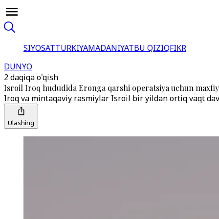
SIYOSAT
TURKIYA
MADANIYAT
BU QIZIQ
FIKR
DUNYO
2 daqiqa o'qish
Isroil Iroq hududida Eronga qarshi operatsiya uchun maxfiy
Iroq va mintaqaviy rasmiylar Isroil bir yildan ortiq vaqt d
Ulashing