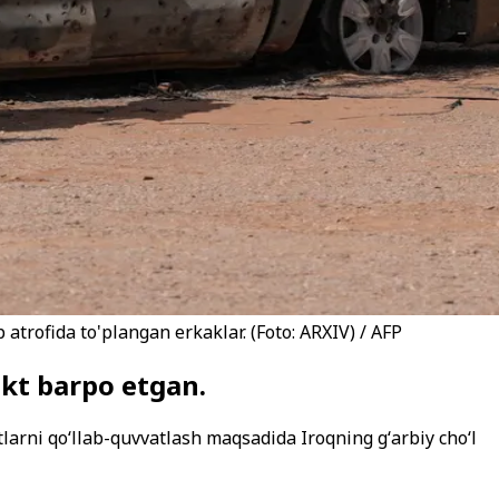
atrofida to'plangan erkaklar. (Foto: ARXIV) / AFP
nkt barpo etgan.
larni qoʻllab-quvvatlash maqsadida Iroqning gʻarbiy choʻl