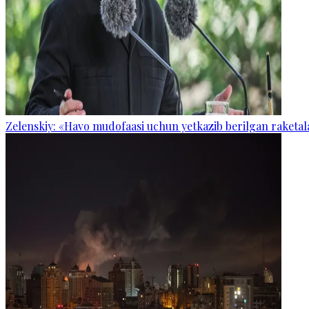
Zelenskiy: «Havo mudofaasi uchun yetkazib berilgan raketal