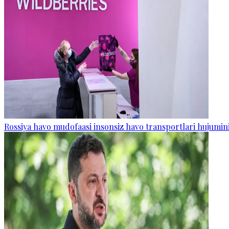
Rossiya havo mudofaasi insonsiz havo transportlari hujumini