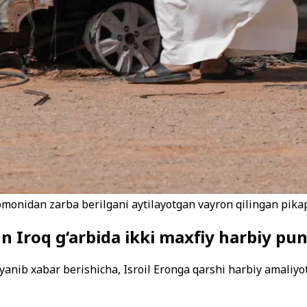
tomonidan zarba berilgani aytilayotgan vayron qilingan pikap 
un Iroq g‘arbida ikki maxfiy harbiy pu
nib xabar berishicha, Isroil Eronga qarshi harbiy amaliyot