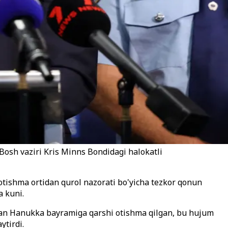
 Bosh vaziri Kris Minns Bondidagi halokatli
 otishma ortidan qurol nazorati bo'yicha tezkor qonun
a kuni.
gan Hanukka bayramiga qarshi otishma qilgan, bu hujum
tirdi.