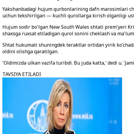
Yakshanbadagi hujum qurbonlarining dafn marosimlari chor
uchun tekshirilgan — kuchli qurollarga kirish olganligi us
Hujum sodir bo'lgan New South Wales shtati prem'yeri Kris
shaxsga ruxsat etiladigan qurol sonini cheklash va ma'lum t
Shtat hukumati shuningdek teraktlar ortidan yirik ko'chada
oldini olishga qaratilgan.
'Oldimizda ulkan vazifa turibdi. Bu juda katta,' dedi u. 'Ja
TAVSIYA ETILADI