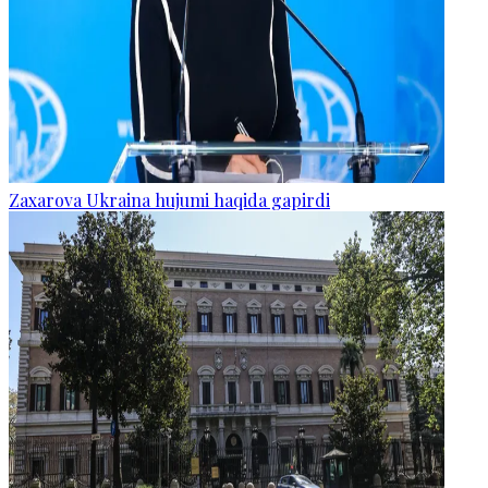
Zaxarova Ukraina hujumi haqida gapirdi