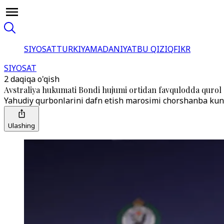
SIYOSAT
TURKIYA
MADANIYAT
BU QIZIQ
FIKR
SIYOSAT
2 daqiqa o'qish
Avstraliya hukumati Bondi hujumi ortidan favqulodda qurol 
Yahudiy qurbonlarini dafn etish marosimi chorshanba kuni 
Ulashing