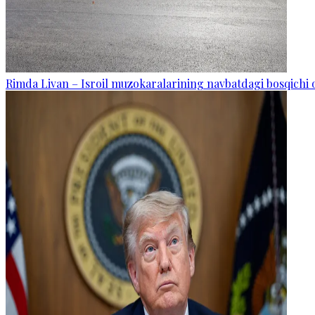
Rimda Livan – Isroil muzokaralarining navbatdagi bosqichi o‘