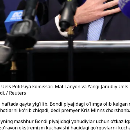
y Uels Politsiya komissari Mal Lanyon va Yangi Janubiy Uels
i. / Reuters
aftada qayta yig'ilib, Bondi plyajidagi o'limga olib kelgan
hotlarni ko'rib chiqadi, dedi premyer Kris Minns chorshanb
eyning mashhur Bondi plyajidagi yahudiylar uchun o‘tkazil
'ravon ekstremizm kuchayishi haqidagi qo‘rquvlarni kuchay