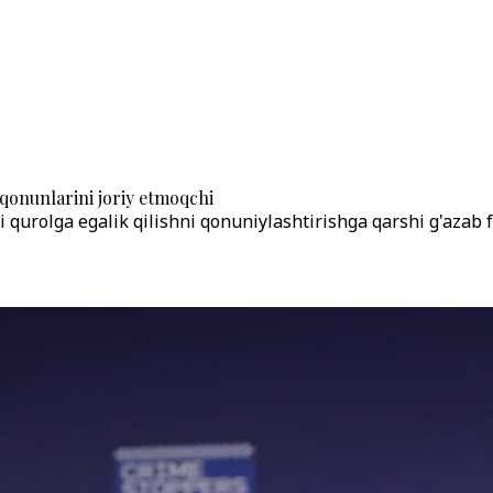
qonunlarini joriy etmoqchi
qurolga egalik qilishni qonuniylashtirishga qarshi g'azab 