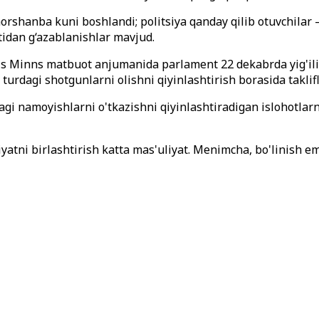
shanba kuni boshlandi; politsiya qanday qilib otuvchilar —
tidan g‘azablanishlar mavjud.
 Minns matbuot anjumanida parlament 22 dekabrda yig'ilib, '
urdagi shotgunlarni olishni qiyinlashtirish borasida taklifla
gi namoyishlarni o'tkazishni qiyinlashtiradigan islohotlarn
miyatni birlashtirish katta mas'uliyat. Menimcha, bo'linish em