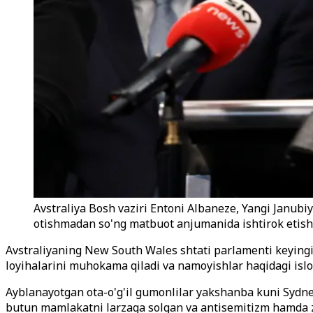
Avstraliya Bosh vaziri Entoni Albaneze, Yangi Janubi
otishmadan so'ng matbuot anjumanida ishtirok etishd
Avstraliyaning New South Wales shtati parlamenti keyingi h
loyihalarini muhokama qiladi va namoyishlar haqidagi islo
Ayblanayotgan ota-o'g'il gumonlilar yakshanba kuni Sydn
butun mamlakatni larzaga solgan va antisemitizm hamda zo