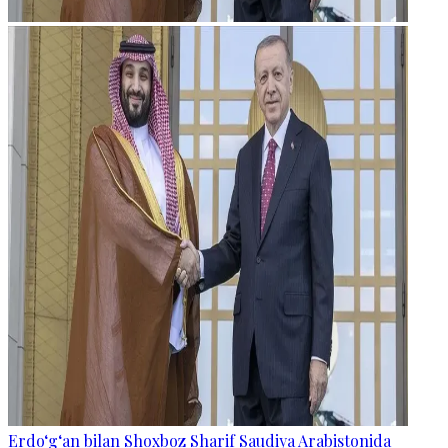
Erdo‘g‘an bilan Shoxboz Sharif Saudiya Arabistonida