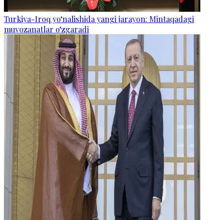
Turkiya-Iroq yo‘nalishida yangi jarayon: Mintaqadagi
muvozanatlar o‘zgaradi