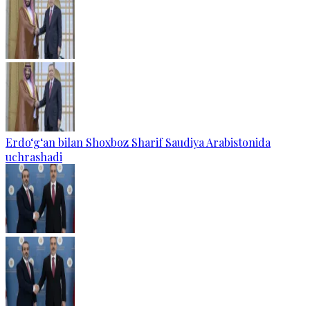
Erdo‘g‘an bilan Shoxboz Sharif Saudiya Arabistonida
uchrashadi