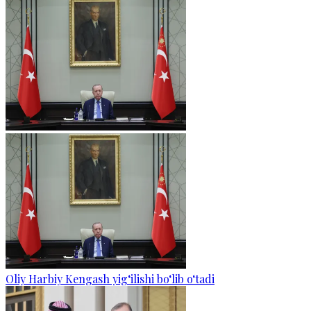
Oliy Harbiy Kengash yig‘ilishi bo‘lib o‘tadi