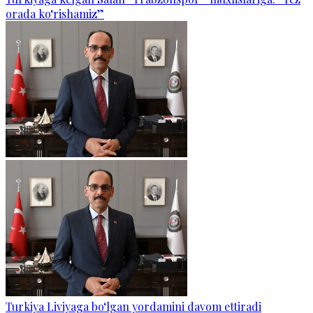
orada ko‘rishamiz”
Turkiya Liviyaga bo‘lgan yordamini davom ettiradi