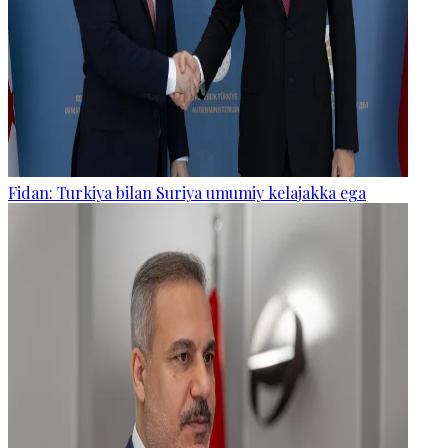
Fidan: Turkiya bilan Suriya umumiy kelajakka ega