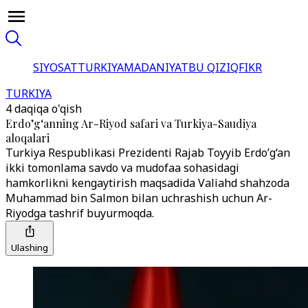
SIYOSAT
TURKIYA
MADANIYAT
BU QIZIQ
FIKR
TURKIYA
4 daqiqa o'qish
Erdo’g‘anning Ar-Riyod safari va Turkiya-Saudiya
aloqalari
Turkiya Respublikasi Prezidenti Rajab Toyyib Erdo’g‘an
ikki tomonlama savdo va mudofaa sohasidagi
hamkorlikni kengaytirish maqsadida Valiahd shahzoda
Muhammad bin Salmon bilan uchrashish uchun Ar-
Riyodga tashrif buyurmoqda.
Ulashing