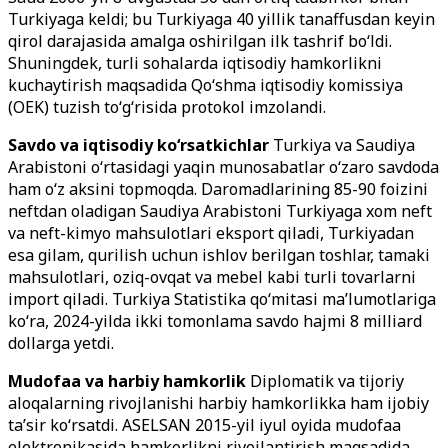
Turkiyaga keldi; bu Turkiyaga 40 yillik tanaffusdan keyin
qirol darajasida amalga oshirilgan ilk tashrif bo‘ldi.
Shuningdek, turli sohalarda iqtisodiy hamkorlikni
kuchaytirish maqsadida Qo‘shma iqtisodiy komissiya
(OEK) tuzish to‘g‘risida protokol imzolandi.
Savdo va iqtisodiy ko‘rsatkichlar
Turkiya va Saudiya
Arabistoni o‘rtasidagi yaqin munosabatlar o‘zaro savdoda
ham o‘z aksini topmoqda. Daromadlarining 85-90 foizini
neftdan oladigan Saudiya Arabistoni Turkiyaga xom neft
va neft-kimyo mahsulotlari eksport qiladi, Turkiyadan
esa gilam, qurilish uchun ishlov berilgan toshlar, tamaki
mahsulotlari, oziq-ovqat va mebel kabi turli tovarlarni
import qiladi. Turkiya Statistika qo‘mitasi ma’lumotlariga
ko‘ra, 2024-yilda ikki tomonlama savdo hajmi 8 milliard
dollarga yetdi.
Mudofaa va harbiy hamkorlik
Diplomatik va tijoriy
aloqalarning rivojlanishi harbiy hamkorlikka ham ijobiy
ta’sir ko‘rsatdi. ASELSAN 2015-yil iyul oyida mudofaa
elektronikasida hamkorlikni rivojlantirish maqsadida