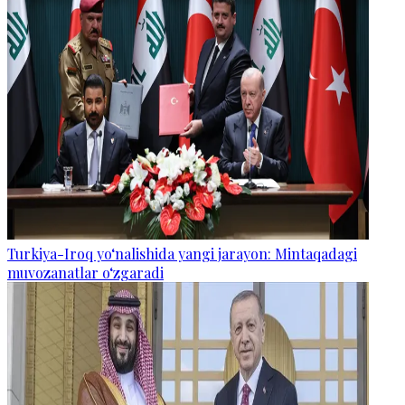
Turkiya-Iroq yo‘nalishida yangi jarayon: Mintaqadagi
muvozanatlar o‘zgaradi