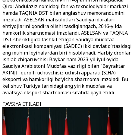
Qirol Abdulaziz nomidagi fan va texnologiyalar markazi
hamda TAQNIA DST bilan anglashuv memorandumini
imzoladi. ASELSAN mahsulotlari Saudiya idoralari
ehtiyojlarini qondira olishi tasdiqlangach, 2016-yilda
hamkorlik shartnomasi imzolandi. ASELSAN va TAQNIA
DST sherikligida tashkil etilgan Saudiya mudofaa
elektronikasi kompaniyasi (SADEC) ikki davlat o‘rtasidagi
eng muhim loyihalardan biri hisoblanadi. Harbiy dronlar
ishlab chiqaruvchisi Baykar ham 2023-yil iyul oyida
Saudiya Arabistoni Mudofaa vazirligi bilan "Bayraktar
AKINJI" qurolli uchuvchisiz uchish apparati (SİHA)
eksporti va hamkorligi bo‘yicha shartnoma imzoladi. Bu
kelishuv Turkiya tarixidagi eng yirik mudofaa va
aviatsiya eksport shartnomasi sifatida qayd etildi.
TAVSIYA ETILADI