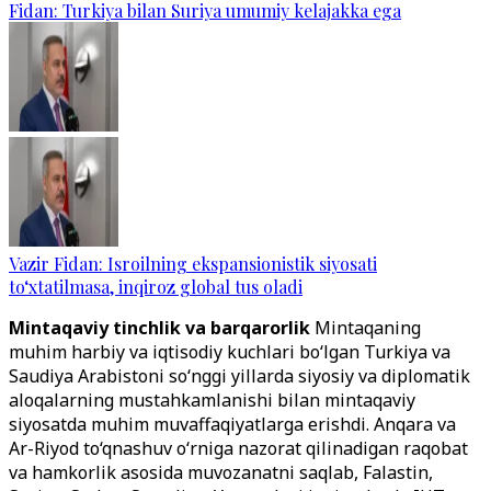
Fidan: Turkiya bilan Suriya umumiy kelajakka ega
Vazir Fidan: Isroilning ekspansionistik siyosati
to‘xtatilmasa, inqiroz global tus oladi
Mintaqaviy tinchlik va barqarorlik
Mintaqaning
muhim harbiy va iqtisodiy kuchlari bo‘lgan Turkiya va
Saudiya Arabistoni so‘nggi yillarda siyosiy va diplomatik
aloqalarning mustahkamlanishi bilan mintaqaviy
siyosatda muhim muvaffaqiyatlarga erishdi. Anqara va
Ar-Riyod to‘qnashuv o‘rniga nazorat qilinadigan raqobat
va hamkorlik asosida muvozanatni saqlab, Falastin,