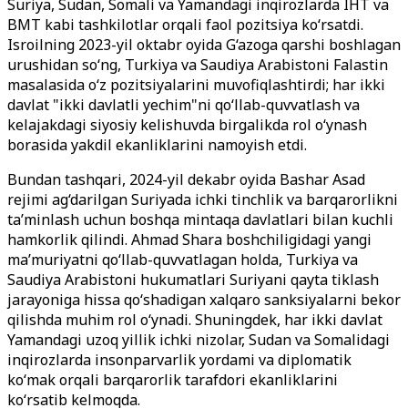
Suriya, Sudan, Somali va Yamandagi inqirozlarda IHT va
BMT kabi tashkilotlar orqali faol pozitsiya ko‘rsatdi.
Isroilning 2023-yil oktabr oyida G‘azoga qarshi boshlagan
urushidan so‘ng, Turkiya va Saudiya Arabistoni Falastin
masalasida o‘z pozitsiyalarini muvofiqlashtirdi; har ikki
davlat "ikki davlatli yechim"ni qo‘llab-quvvatlash va
kelajakdagi siyosiy kelishuvda birgalikda rol o‘ynash
borasida yakdil ekanliklarini namoyish etdi.
Bundan tashqari, 2024-yil dekabr oyida Bashar Asad
rejimi ag‘darilgan Suriyada ichki tinchlik va barqarorlikni
ta’minlash uchun boshqa mintaqa davlatlari bilan kuchli
hamkorlik qilindi. Ahmad Shara boshchiligidagi yangi
ma’muriyatni qo‘llab-quvvatlagan holda, Turkiya va
Saudiya Arabistoni hukumatlari Suriyani qayta tiklash
jarayoniga hissa qo‘shadigan xalqaro sanksiyalarni bekor
qilishda muhim rol o‘ynadi. Shuningdek, har ikki davlat
Yamandagi uzoq yillik ichki nizolar, Sudan va Somalidagi
inqirozlarda insonparvarlik yordami va diplomatik
ko‘mak orqali barqarorlik tarafdori ekanliklarini
ko‘rsatib kelmoqda.