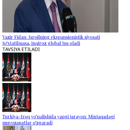
Vazir Fidan: Isroilning ekspansionistik siyosati
to‘xtatilmasa, inqiroz global tus oladi
TAVSIYA ETILADI
Turkiya-Iroq yo‘nalishida yangi jarayon: Mintaqadagi
muvozanatlar o‘zgaradi