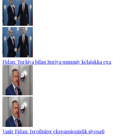
Fidan: Turkiya bilan Suriya umumiy kelajakka ega
Vazir Fidan: Isroilning ekspansionistik siyosati