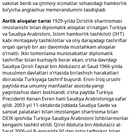
vakolat berdi va ijtimoiy xizmatlar sohasidagi hamkorlik
bo‘yicha anglashuv memorandumini tasdiqladi.
Asrlik aloqalar tarixi
1929-yilda Do‘stlik shartnomasi
imzolanishi bilan diplomatik aloqalar o‘rnatgan Turkiya
va Saudiya Arabistoni, Islom hamkorlik tashkiloti (IHT)
kabi mintaqaviy tashkilotlar va oliy darajadagi tashriflar
orqali qariyb bir asr davomida mustahkam aloqalar
o‘rnatti. Ikki tomonlama munosabatlar diplomatik
tashriflar bilan kuchayib borar ekan, o‘sha davrdagi
Saudiya Qiroli Faysal bin Abdulaziz al-Saud 1966-yilda
musulmon davlatlari o‘rtasida birlashish harakatlari
doirasida Turkiyaga tashrif buyurdi. Eron-Iroq urushi
paytida esa umumiy manfaatlar asosida yangi
yaqinlashuv davri boshlandi; o‘sha paytda Turkiya
Prezidenti Kenan Evren ham Saudiya Arabistoniga safar
qildi. 2003-yil 11-oktabrda Jiddada Saudiya Savdo va
sanoat palatalari bilan imzolangan shartnoma bilan
DEIK qoshida Turkiya-Saudiya Arabistoni Ishbilarmonlar
kengashi tashkil etildi. Qirol Abdulla bin Abdulaziz al-
Saud 2006-yil 8-avgustda 50 dan ortiq tadbirkor bilan