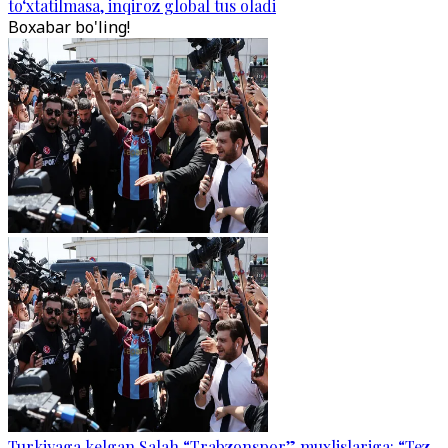
to‘xtatilmasa, inqiroz global tus oladi
Boxabar bo'ling!
Turkiyaga kelgan Salah “Trabzonspor” muxlislariga: “Tez