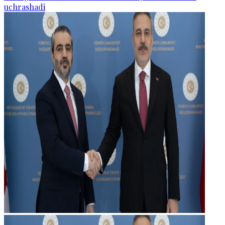
uchrashadi