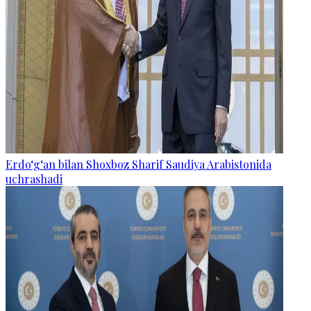
Erdo‘g‘an bilan Shoxboz Sharif Saudiya Arabistonida
uchrashadi