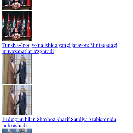
Turkiya-Iroq yo‘nalishida yangi jarayon: Mintaqadagi
muvozanatlar o‘zgaradi
Erdo‘g‘an bilan Shoxboz Sharif Saudiya Arabistonida
uchrashadi