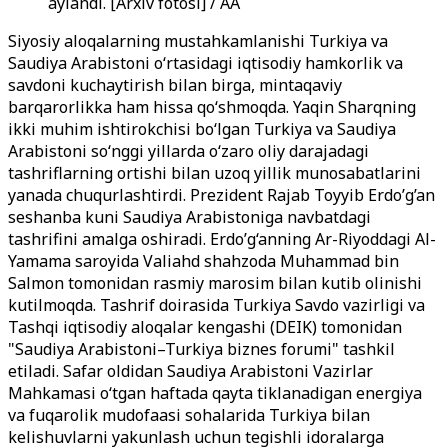
aylandi. [Arxiv fotosi] / AA
Siyosiy aloqalarning mustahkamlanishi Turkiya va
Saudiya Arabistoni o‘rtasidagi iqtisodiy hamkorlik va
savdoni kuchaytirish bilan birga, mintaqaviy
barqarorlikka ham hissa qo‘shmoqda. Yaqin Sharqning
ikki muhim ishtirokchisi bo‘lgan Turkiya va Saudiya
Arabistoni so‘nggi yillarda o‘zaro oliy darajadagi
tashriflarning ortishi bilan uzoq yillik munosabatlarini
yanada chuqurlashtirdi. Prezident Rajab Toyyib Erdo’g’an
seshanba kuni Saudiya Arabistoniga navbatdagi
tashrifini amalga oshiradi. Erdo’g‘anning Ar-Riyoddagi Al-
Yamama saroyida Valiahd shahzoda Muhammad bin
Salmon tomonidan rasmiy marosim bilan kutib olinishi
kutilmoqda. Tashrif doirasida Turkiya Savdo vazirligi va
Tashqi iqtisodiy aloqalar kengashi (DEIK) tomonidan
"Saudiya Arabistoni–Turkiya biznes forumi" tashkil
etiladi. Safar oldidan Saudiya Arabistoni Vazirlar
Mahkamasi o‘tgan haftada qayta tiklanadigan energiya
va fuqarolik mudofaasi sohalarida Turkiya bilan
kelishuvlarni yakunlash uchun tegishli idoralarga