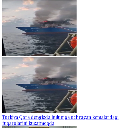
Turkiya Qora dengizda hujumga uchragan kemalardagi
fuqarolarini kuzatmoqda