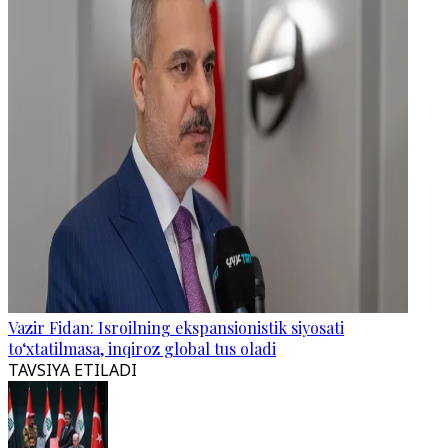
Vazir Fidan: Isroilning ekspansionistik siyosati
to‘xtatilmasa, inqiroz global tus oladi
TAVSIYA ETILADI