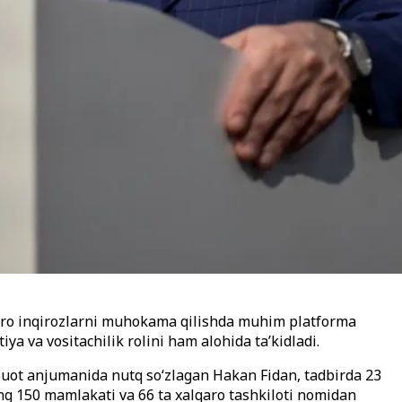
lqaro inqirozlarni muhokama qilishda muhim platforma
a va vositachilik rolini ham alohida ta’kidladi.
buot anjumanida nutq so‘zlagan Hakan Fidan, tadbirda 23
ng 150 mamlakati va 66 ta xalqaro tashkiloti nomidan