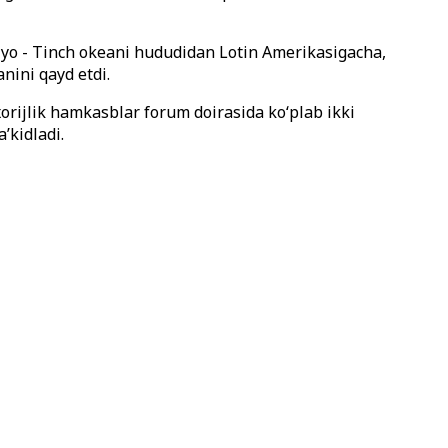
iyo - Tinch okeani hududidan Lotin Amerikasigacha,
nini qayd etdi.
xorijlik hamkasblar forum doirasida ko‘plab ikki
’kidladi.