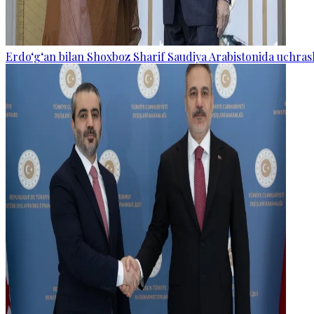
Erdo‘g‘an bilan Shoxboz Sharif Saudiya Arabistonida uchras