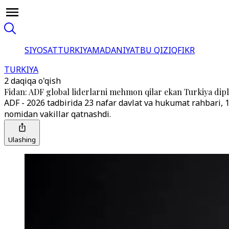
SIYOSAT
TURKIYA
MADANIYAT
BU QIZIQ
FIKR
TURKIYA
2 daqiqa o'qish
Fidan: ADF global liderlarni mehmon qilar ekan Turkiya dip
ADF - 2026 tadbirida 23 nafar davlat va hukumat rahbari, 1
nomidan vakillar qatnashdi.
Ulashing