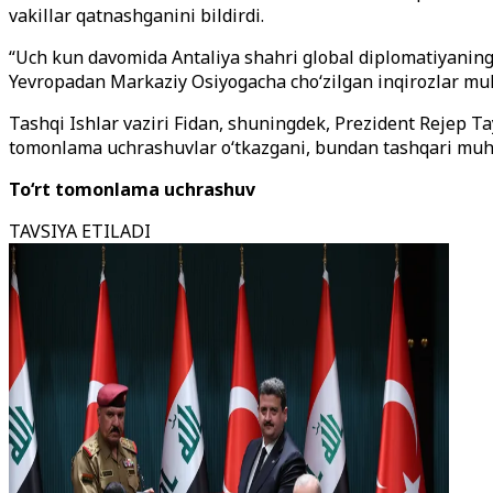
vakillar qatnashganini bildirdi.
“Uch kun davomida Antaliya shahri global diplomatiyaning
Yevropadan Markaziy Osiyogacha cho‘zilgan inqirozlar muh
Tashqi Ishlar vaziri Fidan, shuningdek, Prezident Rejep Tay
tomonlama uchrashuvlar o‘tkazgani, bundan tashqari muhim
To‘rt tomonlama uchrashuv
TAVSIYA ETILADI