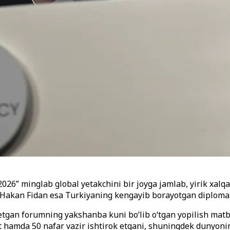
 2026” minglab global yetakchini bir joyga jamlab, yirik xa
i Hakan Fidan esa Turkiyaning kengayib borayotgan diplomatiy
etgan forumning yakshanba kuni bo‘lib o‘tgan yopilish mat
nt hamda 50 nafar vazir ishtirok etgani, shuningdek dunyoni