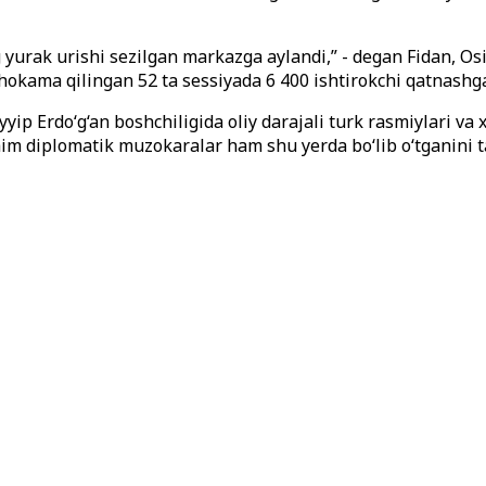
 yurak urishi sezilgan markazga aylandi,” - degan Fidan, Os
okama qilingan 52 ta sessiyada 6 400 ishtirokchi qatnashga
yip Erdo‘g‘an boshchiligida oliy darajali turk rasmiylari va 
 diplomatik muzokaralar ham shu yerda bo‘lib o‘tganini ta