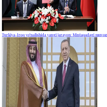
Turkiya-Iroq yo‘nalishida yangi jarayon: Mintaqadagi muvoz