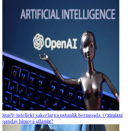
Sun’iy intellekt xakerlarga ustunlik bermoqda: O‘zimizni
qanday himoya qilamiz?