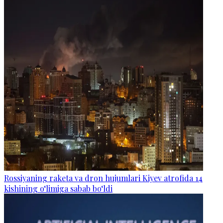
Rossiyaning raketa va dron hujumlari Kiyev atrofida 14
kishining o‘limiga sabab bo‘ldi