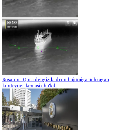
Rosatom: Qora dengizda dron hujumiga uchragan
konteyner kemasi cho‘kdi