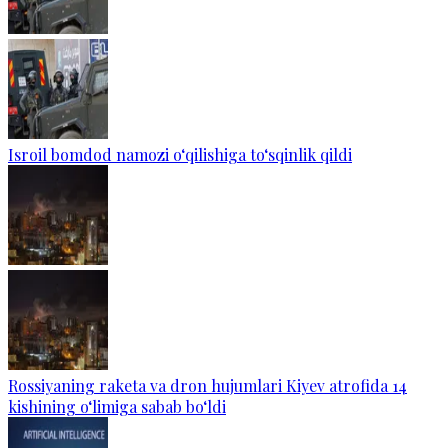
Isroil bomdod namozi o‘qilishiga to‘sqinlik qildi
Rossiyaning raketa va dron hujumlari Kiyev atrofida 14
kishining o‘limiga sabab bo‘ldi