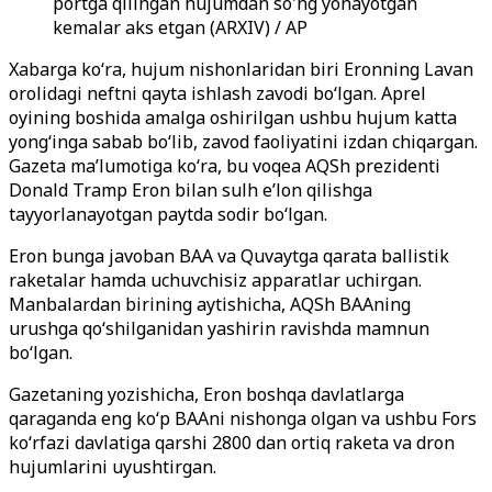
portga qilingan hujumdan so'ng yonayotgan
kemalar aks etgan (ARXIV) / AP
Xabarga ko‘ra, hujum nishonlaridan biri Eronning Lavan
orolidagi neftni qayta ishlash zavodi bo‘lgan. Aprel
oyining boshida amalga oshirilgan ushbu hujum katta
yong‘inga sabab bo‘lib, zavod faoliyatini izdan chiqargan.
Gazeta ma’lumotiga ko‘ra, bu voqea AQSh prezidenti
Donald Tramp Eron bilan sulh e’lon qilishga
tayyorlanayotgan paytda sodir bo‘lgan.
Eron bunga javoban BAA va Quvaytga qarata ballistik
raketalar hamda uchuvchisiz apparatlar uchirgan.
Manbalardan birining aytishicha, AQSh BAAning
urushga qo‘shilganidan yashirin ravishda mamnun
bo‘lgan.
Gazetaning yozishicha, Eron boshqa davlatlarga
qaraganda eng ko‘p BAAni nishonga olgan va ushbu Fors
ko‘rfazi davlatiga qarshi 2800 dan ortiq raketa va dron
hujumlarini uyushtirgan.