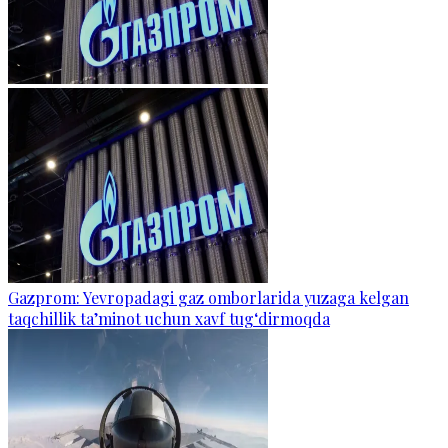
Gazprom: Yevropadagi gaz omborlarida yuzaga kelgan
taqchillik ta’minot uchun xavf tug‘dirmoqda