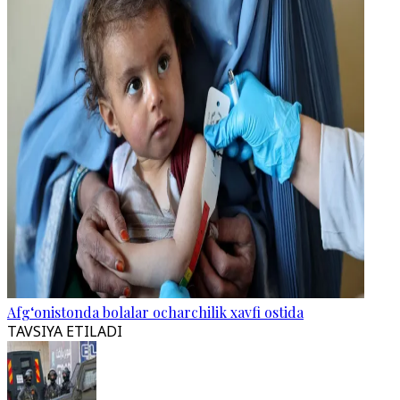
Afg‘onistonda bolalar ocharchilik xavfi ostida
TAVSIYA ETILADI