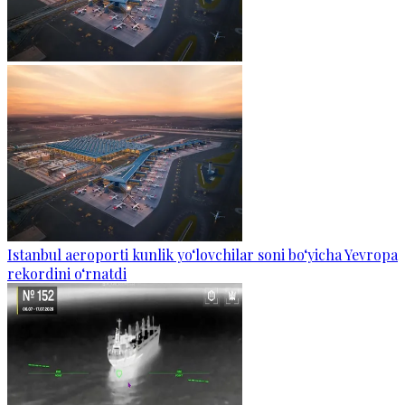
Istanbul aeroporti kunlik yo‘lovchilar soni bo‘yicha Yevropa
rekordini o‘rnatdi