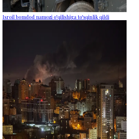
Isroil bomdod namozi o‘qilishiga to‘sqinlik qildi