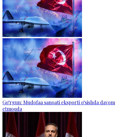
Go‘rgun: Mudofaa sanoati eksporti o‘sishda davom
etmoqda