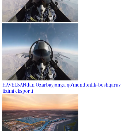
HAVELSANdan Ozarbayjonga qo‘mondonlik-boshqaruv
tizimi eksporti