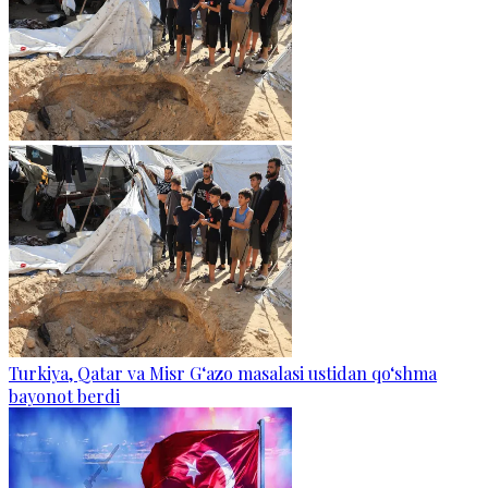
Turkiya, Qatar va Misr G‘azo masalasi ustidan qo‘shma
bayonot berdi