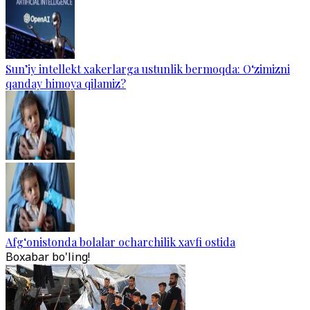
Sun’iy intellekt xakerlarga ustunlik bermoqda: O‘zimizni
qanday himoya qilamiz?
Afg‘onistonda bolalar ocharchilik xavfi ostida
Boxabar bo'ling!