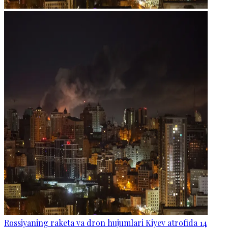
Rossiyaning raketa va dron hujumlari Kiyev atrofida 14