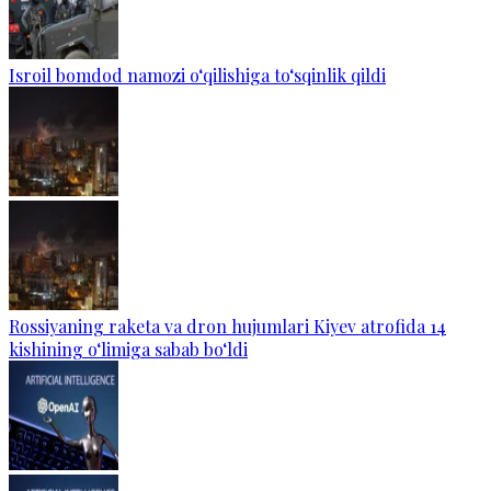
Isroil bomdod namozi o‘qilishiga to‘sqinlik qildi
Rossiyaning raketa va dron hujumlari Kiyev atrofida 14
kishining o‘limiga sabab bo‘ldi