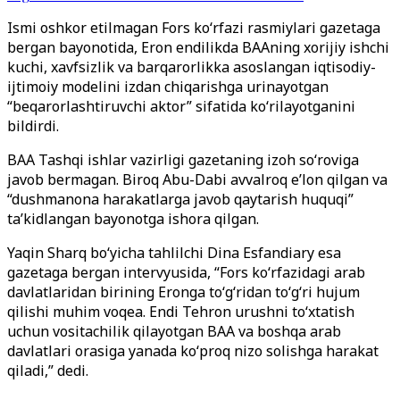
Ismi oshkor etilmagan Fors ko‘rfazi rasmiylari gazetaga
bergan bayonotida, Eron endilikda BAAning xorijiy ishchi
kuchi, xavfsizlik va barqarorlikka asoslangan iqtisodiy-
ijtimoiy modelini izdan chiqarishga urinayotgan
“beqarorlashtiruvchi aktor” sifatida ko‘rilayotganini
bildirdi.
BAA Tashqi ishlar vazirligi gazetaning izoh so‘roviga
javob bermagan. Biroq Abu-Dabi avvalroq e’lon qilgan va
“dushmanona harakatlarga javob qaytarish huquqi”
ta’kidlangan bayonotga ishora qilgan.
Yaqin Sharq bo‘yicha tahlilchi Dina Esfandiary esa
gazetaga bergan intervyusida, “Fors ko‘rfazidagi arab
davlatlaridan birining Eronga to‘g‘ridan to‘g‘ri hujum
qilishi muhim voqea. Endi Tehron urushni to‘xtatish
uchun vositachilik qilayotgan BAA va boshqa arab
davlatlari orasiga yanada ko‘proq nizo solishga harakat
qiladi,” dedi.