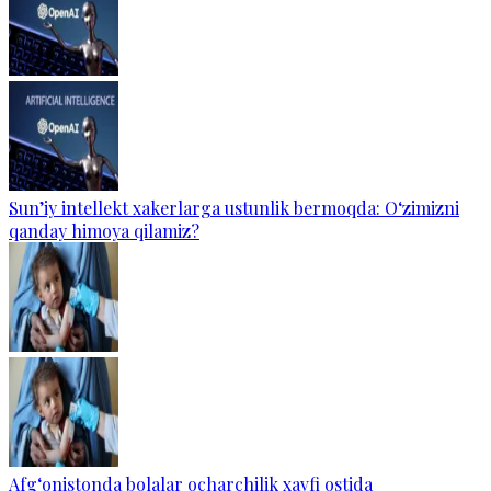
Sun’iy intellekt xakerlarga ustunlik bermoqda: O‘zimizni
qanday himoya qilamiz?
Afg‘onistonda bolalar ocharchilik xavfi ostida