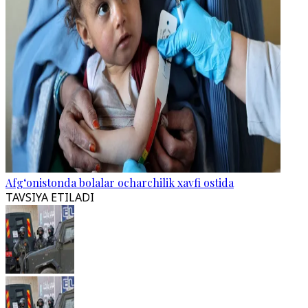
Afg‘onistonda bolalar ocharchilik xavfi ostida
TAVSIYA ETILADI