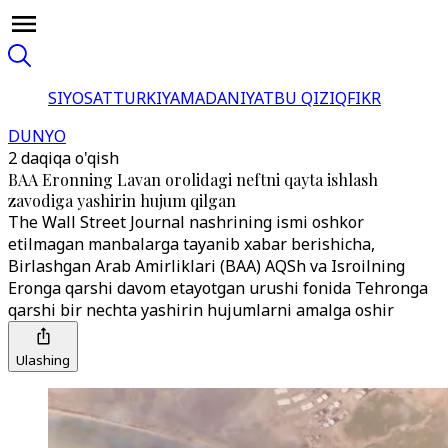
SIYOSAT
TURKIYA
MADANIYAT
BU QIZIQ
FIKR
DUNYO
2 daqiqa o'qish
BAA Eronning Lavan orolidagi neftni qayta ishlash
zavodiga yashirin hujum qilgan
The Wall Street Journal nashrining ismi oshkor
etilmagan manbalarga tayanib xabar berishicha,
Birlashgan Arab Amirliklari (BAA) AQSh va Isroilning
Eronga qarshi davom etayotgan urushi fonida Tehronga
qarshi bir nechta yashirin hujumlarni amalga oshir
Ulashing