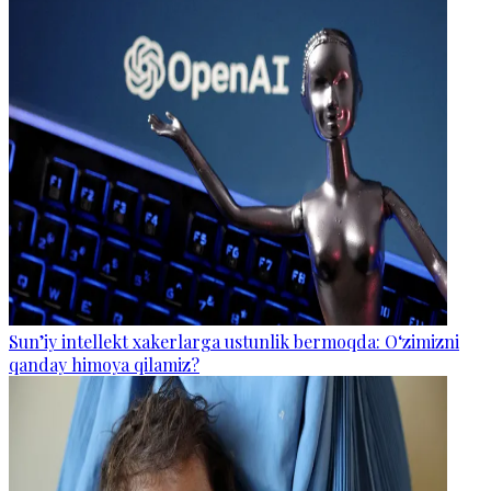
Sun’iy intellekt xakerlarga ustunlik bermoqda: O‘zimizni
qanday himoya qilamiz?