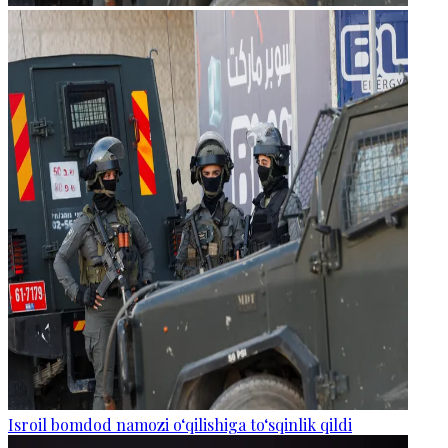
Isroil bomdod namozi o‘qilishiga to‘sqinlik qildi