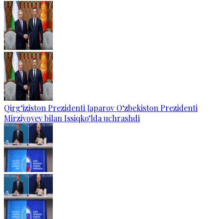
Qirg‘iziston Prezidenti Japarov O‘zbekiston Prezidenti
Mirziyoyev bilan Issiqko‘lda uchrashdi