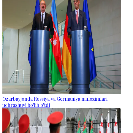
Ozarbayjonda Rossiya va Germaniya mulozimlari
uchrashuvi bo'lib o'tdi