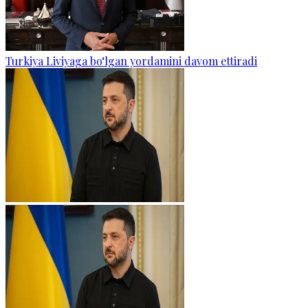
Turkiya Liviyaga bo‘lgan yordamini davom ettiradi