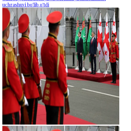
uchrashuvi bo'lib o'tdi