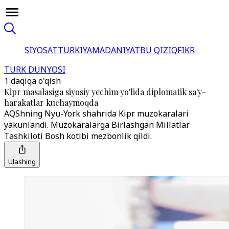
SIYOSAT
TURKIYA
MADANIYAT
BU QIZIQ
FIKR
TURK DUNYOSI
1 daqiqa o'qish
Kipr masalasiga siyosiy yechim yo'lida diplomatik sa'y-
harakatlar kuchaymoqda
AQShning Nyu-York shahrida Kipr muzokaralari
yakunlandi. Muzokaralarga Birlashgan Millatlar
Tashkiloti Bosh kotibi mezbonlik qildi.
Ulashing