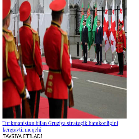
Turkmaniston bilan Gruziya strategik hamkorligini
kengaytirmoqchi
TAVSIYA ETILADI