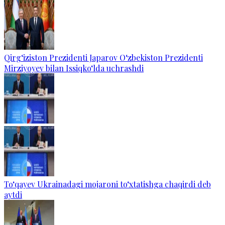
Qirg‘iziston Prezidenti Japarov O‘zbekiston Prezidenti
Mirziyoyev bilan Issiqko‘lda uchrashdi
To‘qayev Ukrainadagi mojaroni to‘xtatishga chaqirdi deb
aytdi