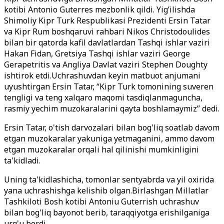
kotibi Antonio Guterres mezbonlik qildi. Yig’ilishda
Shimoliy Kipr Turk Respublikasi Prezidenti Ersin Tatar
va Kipr Rum boshqaruvi rahbari Nikos Christodoulides
bilan bir qatorda kafil davlatlardan Tashqi ishlar vaziri
Hakan Fidan, Gretsiya Tashqi ishlar vaziri George
Gerapetritis va Angliya Davlat vaziri Stephen Doughty
ishtirok etdi.Uchrashuvdan keyin matbuot anjumani
uyushtirgan Ersin Tatar, “Kipr Turk tomonining suveren
tengligi va teng xalqaro maqomi tasdiqlanmaguncha,
rasmiy yechim muzokaralarini qayta boshlamaymiz” dedi.
Ersin Tatar, o'tish darvozalari bilan bog'liq soatlab davom
etgan muzokaralar yakuniga yetmaganini, ammo davom
etgan muzokaralar orqali hal qilinishi mumkinligini
ta'kidladi.
Uning ta'kidlashicha, tomonlar sentyabrda va yil oxirida
yana uchrashishga kelishib olgan.Birlashgan Millatlar
Tashkiloti Bosh kotibi Antoniu Guterrish uchrashuv
bilan bog'liq bayonot berib, taraqqiyotga erishilganiga
urg'u berdi.