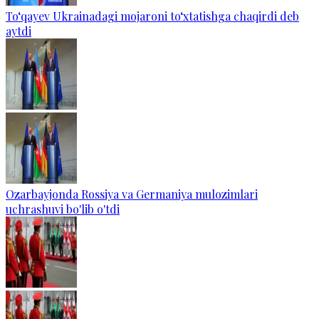
To‘qayev Ukrainadagi mojaroni to‘xtatishga chaqirdi deb
aytdi
Ozarbayjonda Rossiya va Germaniya mulozimlari
uchrashuvi bo'lib o'tdi