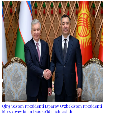
Qirg‘iziston Prezidenti Japarov O‘zbekiston Prezidenti
Mirziyoyev bilan Issiqko‘lda uchrashdi