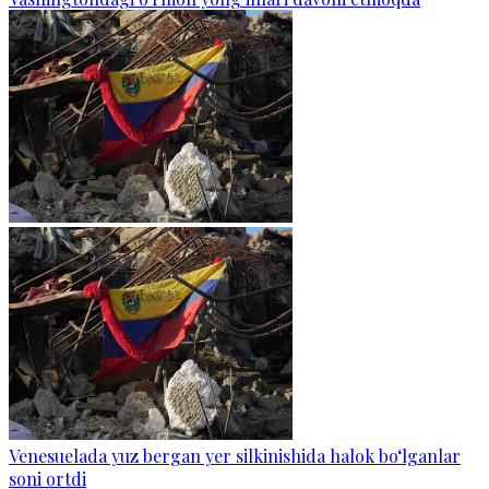
Venesuelada yuz bergan yer silkinishida halok bo‘lganlar
soni ortdi