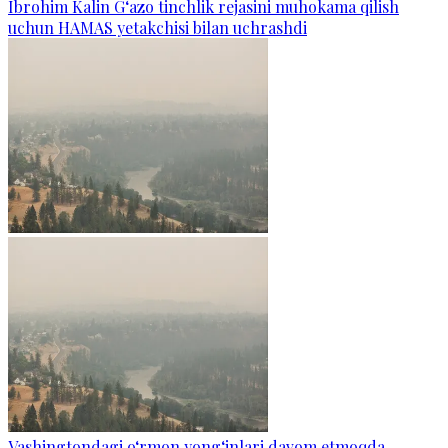
Ibrohim Kalin G‘azo tinchlik rejasini muhokama qilish
uchun HAMAS yetakchisi bilan uchrashdi
Vashingtondagi o‘rmon yong‘inlari davom etmoqda