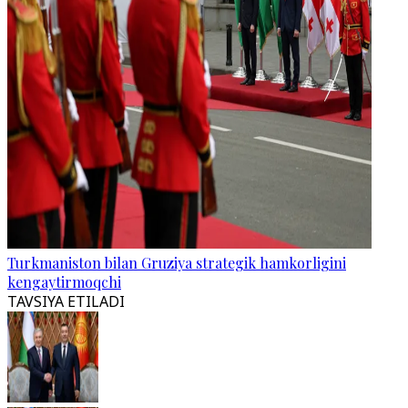
Turkmaniston bilan Gruziya strategik hamkorligini
kengaytirmoqchi
TAVSIYA ETILADI