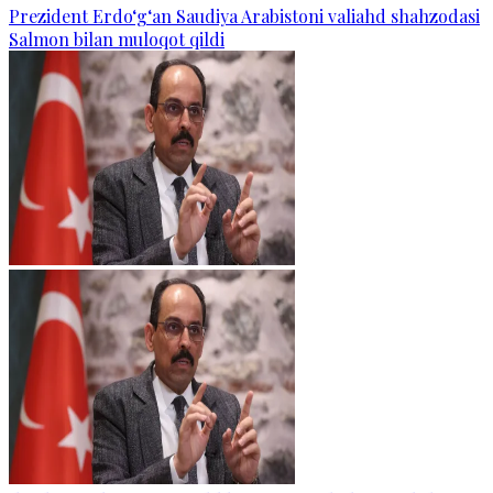
Prezident Erdo‘g‘an Saudiya Arabistoni valiahd shahzodasi
Salmon bilan muloqot qildi