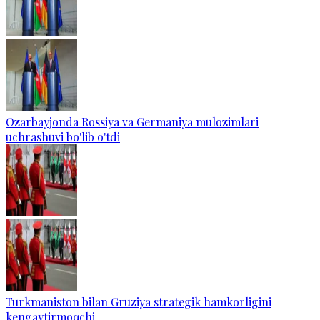
Ozarbayjonda Rossiya va Germaniya mulozimlari
uchrashuvi bo'lib o'tdi
Turkmaniston bilan Gruziya strategik hamkorligini
kengaytirmoqchi