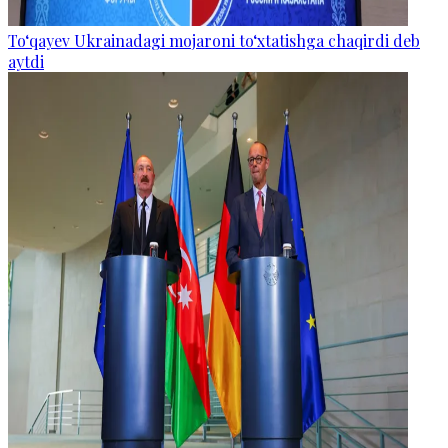
To‘qayev Ukrainadagi mojaroni to‘xtatishga chaqirdi deb
aytdi