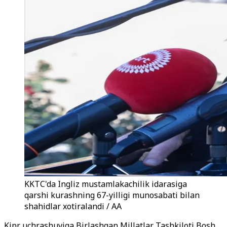
KKTC'da Ingliz mustamlakachilik idarasiga
qarshi kurashning 67-yilligi munosabati bilan
shahidlar xotiralandi / AA
Kipr uchrashuviga Birlashgan Millatlar Tashkiloti Bosh