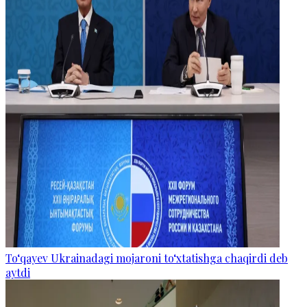
To‘qayev Ukrainadagi mojaroni to‘xtatishga chaqirdi deb
aytdi