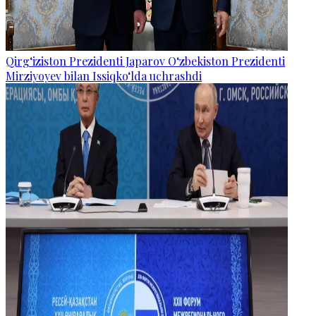
Qirg‘iziston Prezidenti Japarov O‘zbekiston Prezidenti
Mirziyoyev bilan Issiqko‘lda uchrashdi