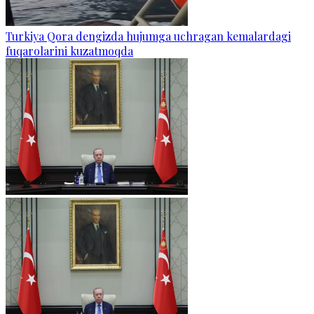
Turkiya Qora dengizda hujumga uchragan kemalardagi
fuqarolarini kuzatmoqda