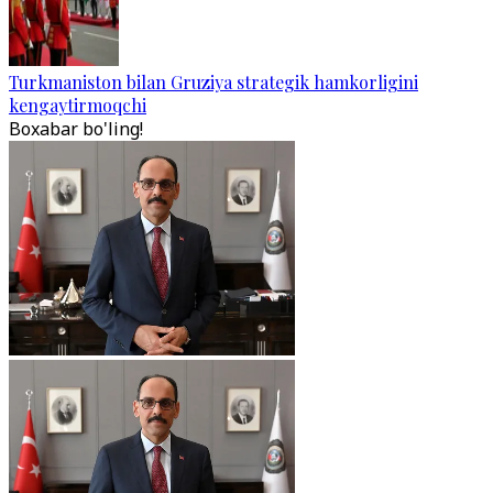
Turkmaniston bilan Gruziya strategik hamkorligini
kengaytirmoqchi
Boxabar bo'ling!