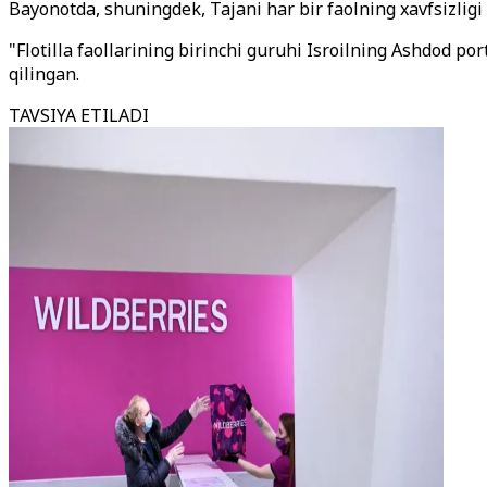
Bayonotda, shuningdek, Tajani har bir faolning xavfsizligi
"Flotilla faollarining birinchi guruhi Isroilning Ashdod p
qilingan.
TAVSIYA ETILADI