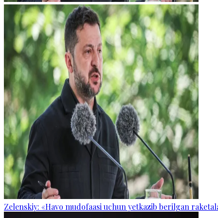
Zelenskiy: «Havo mudofaasi uchun yetkazib berilgan raketal