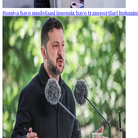
Rossiya havo mudofaasi insonsiz havo transportlari hujumini