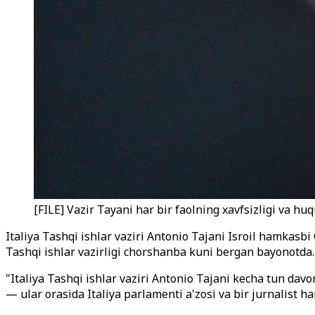
[FILE] Vazir Tayani har bir faolning xavfsizligi va huq
Italiya Tashqi ishlar vaziri Antonio Tajani Isroil hamkasbi G
Tashqi ishlar vazirligi chorshanba kuni bergan bayonotda.
"Italiya Tashqi ishlar vaziri Antonio Tajani kecha tun davo
— ular orasida Italiya parlamenti a'zosi va bir jurnalist ham