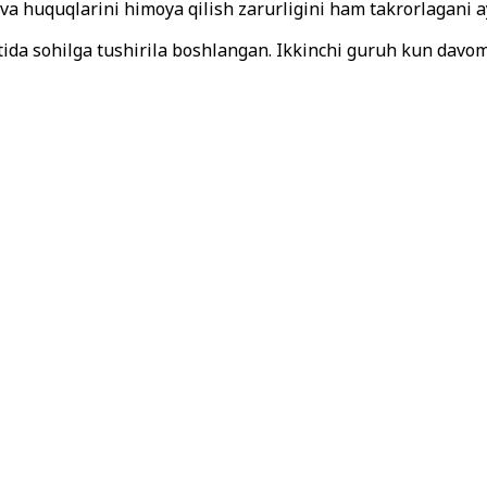
 va huquqlarini himoya qilish zarurligini ham takrorlagani a
ortida sohilga tushirila boshlangan. Ikkinchi guruh kun davo