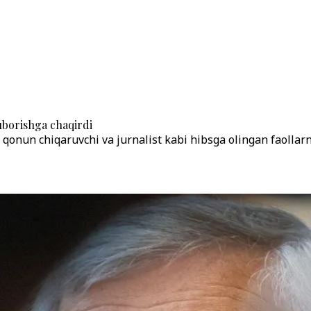
yuborishga chaqirdi
lik qonun chiqaruvchi va jurnalist kabi hibsga olingan faollar