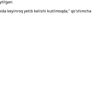
ytilgan.
mida keyinroq yetib kelishi kutilmoqda," qo'shimcha