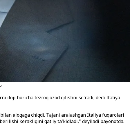
P
i iloji boricha tezroq ozod qilishni so'radi, dedi Italiya
bilan aloqaga chiqdi. Tajani aralashgan Italiya fuqarolari
erilishi kerakligini qat'iy ta'kidladi," deyiladi bayonotda.