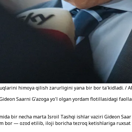
uqlarini himoya qilish zarurligini yana bir bor ta'kidladi. / A
ideon Saarni G'azoga yo'l olgan yordam flotillasidagi faollarn
mida bir necha marta Isroil Tashqi ishlar vaziri Gideon Saar 
 bor — ozod etilib, iloji boricha tezroq ketishlariga ruxsat b