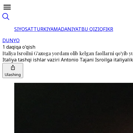
SIYOSAT
TURKIYA
MADANIYAT
BU QIZIQ
FIKR
DUNYO
1 daqiqa o'qish
Italiya Isroilni G'azoga yordam olib kelgan faollarni qo'yib 
Italiya tashqi ishlar vaziri Antonio Tajani Isroilga italiya
Ulashing