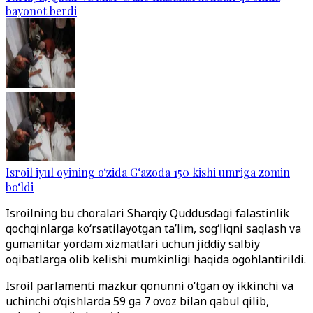
bayonot berdi
Isroil iyul oyining o‘zida G‘azoda 150 kishi umriga zomin
bo‘ldi
Isroilning bu choralari Sharqiy Quddusdagi falastinlik
qochqinlarga ko‘rsatilayotgan ta’lim, sog‘liqni saqlash va
gumanitar yordam xizmatlari uchun jiddiy salbiy
oqibatlarga olib kelishi mumkinligi haqida ogohlantirildi.
Isroil parlamenti mazkur qonunni o‘tgan oy ikkinchi va
uchinchi o‘qishlarda 59 ga 7 ovoz bilan qabul qilib,