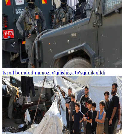
Isroil bomdod namozi o‘qilishiga to‘sqinlik qildi