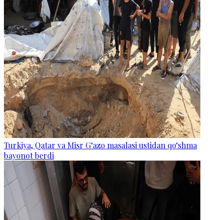
Turkiya, Qatar va Misr G‘azo masalasi ustidan qo‘shma
bayonot berdi