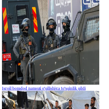
Isroil bomdod namozi o‘qilishiga to‘sqinlik qildi