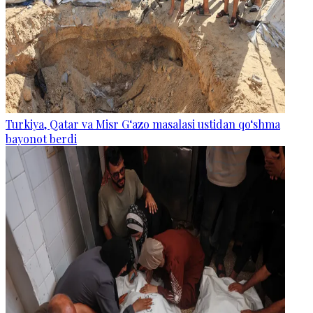
Turkiya, Qatar va Misr G‘azo masalasi ustidan qo‘shma
bayonot berdi