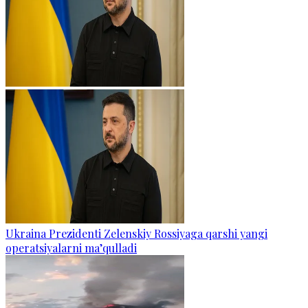
Ukraina Prezidenti Zelenskiy Rossiyaga qarshi yangi
operatsiyalarni ma’qulladi