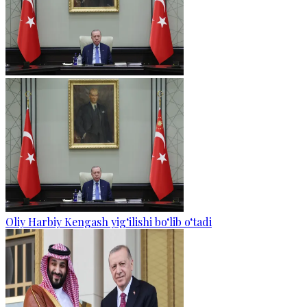
Oliy Harbiy Kengash yig‘ilishi bo‘lib o‘tadi