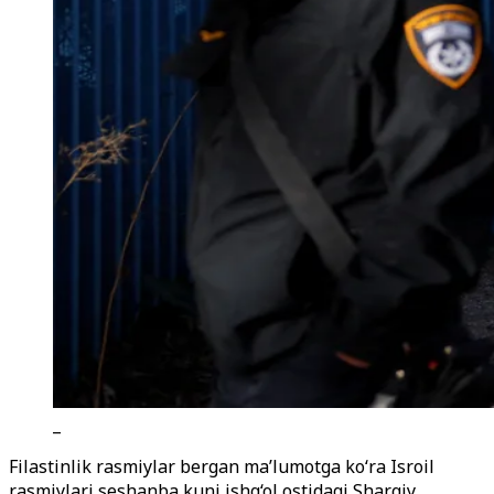
_
Filastinlik rasmiylar bergan ma’lumotga ko‘ra Isroil
rasmiylari seshanba kuni ishg‘ol ostidagi Sharqiy