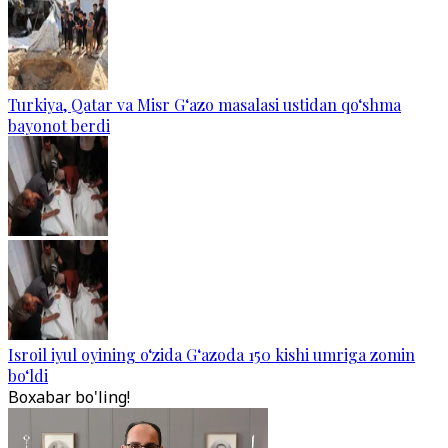
Turkiya, Qatar va Misr G‘azo masalasi ustidan qo‘shma
bayonot berdi
Isroil iyul oyining o‘zida G‘azoda 150 kishi umriga zomin
bo‘ldi
Boxabar bo'ling!