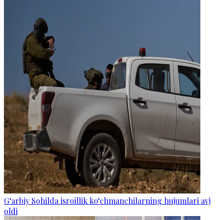
G‘arbiy Sohilda isroillik ko‘chmanchilarning hujumlari avj
oldi