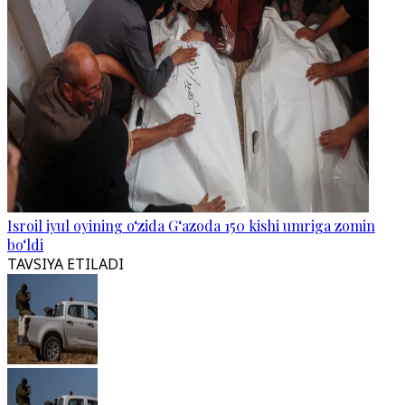
Isroil iyul oyining o‘zida G‘azoda 150 kishi umriga zomin
bo‘ldi
TAVSIYA ETILADI