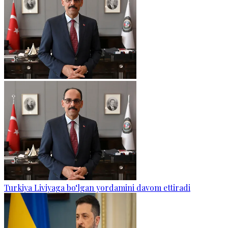
Turkiya Liviyaga bo‘lgan yordamini davom ettiradi