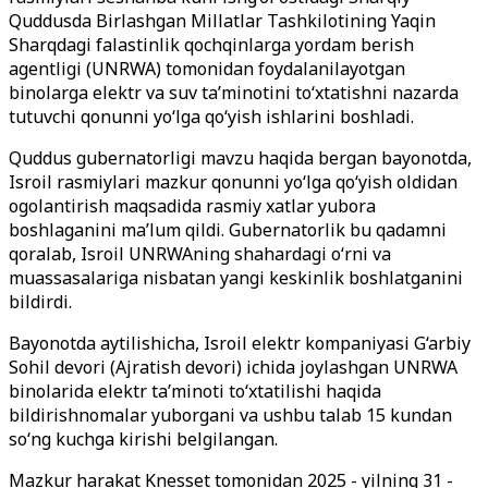
Quddusda
Birlashgan Millatlar Tashkilotining Yaqin
Sharqdagi falastinlik qochqinlarga yordam berish
agentligi (UNRWA)
tomonidan foydalanilayotgan
binolarga elektr va suv ta’minotini to‘xtatishni nazarda
tutuvchi qonunni yo
‘lga qo‘yish ishlarini boshladi.
Quddus gubernatorligi mavzu haqida bergan bayonotda,
Isroil rasmiylari mazkur qonunni yo
‘lga qo‘yish oldidan
ogolantirish maqsadida
rasmiy xatlar yubora
boshlaganini ma’lum qildi. Gubernatorlik bu qadamni
qoralab, Isroil UNRWAning shahardagi o
‘rni
va
muassasalariga nisbatan yangi keskinlik boshlatganini
bildirdi.
Bayonotda aytilishicha, Isroil elektr kompaniyasi G‘arbiy
Sohil devori (Ajratish devori) ichida joylashgan UNRWA
binolarida elektr ta’minoti to‘xtatilishi haqida
bildirishnomalar yuborgani va ushbu talab 15 kundan
so‘ng kuchga kirishi belgilangan.
Mazkur harakat Knesset tomonidan 2025 - yilning 31 -