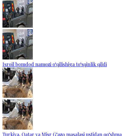
Isroil bomdod namozi o‘qilishiga to‘sqinlik qildi
Turkiya, Qatar va Misr G‘azo masalasi ustidan qo‘shma