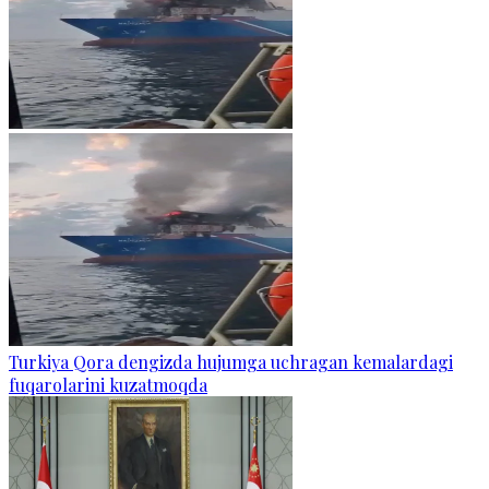
Turkiya Qora dengizda hujumga uchragan kemalardagi
fuqarolarini kuzatmoqda