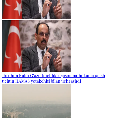
Ibrohim Kalin G‘azo tinchlik rejasini muhokama qilish
uchun HAMAS yetakchisi bilan uchrashdi