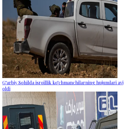
G‘arbiy Sohilda isroillik ko‘chmanchilarning hujumlari avj
oldi