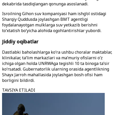
dekabrida tasdiqlangan qonunga asoslanadi.
Isroilning Gihon suv kompaniyasi ham ishg‘ol ostidagi
Sharqiy Quddusda joylashgan BMT agentligi
foydalanayotgan mulklarga suv yetkazib berishni
to‘xtatish bo‘yicha alohida ogohlantirishlar yubordi.
Jiddiy oqibatlar
Dastlabki baholashlarga ko‘ra ushbu choralar maktablar,
klinikalar, ta’lim markazlari va ma’muriy ofislarni o‘z
ichiga olgan holda UNRWAga tegishli 10 ta binoga ta’sir
ko‘rsatadi. Gubernatorlik ularning orasida agentlikning
Shayx Jarroh mahallasida joylashgan bosh ofisi ham
borligini bildirdi.
TAVSIYA ETILADI