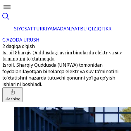
SIYOSAT
TURKIYA
MADANIYAT
BU QIZIQ
FIKR
G'AZODA URUSH
2 daqiqa o'qish
Isroil Sharqiy Quddusdagi ayrim binolarda elektr va suv
ta'minotini to‘xtatmoqda
Isroil, Sharqiy Quddusda (UNRWA) tomonidan
foydalanilayotgan binolarga elektr va suv ta’minotini
to‘xtatishni nazarda tutuvchi qonunni yo‘lga qo‘yish
ishlarini boshladi.
Ulashing