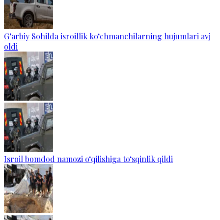
G‘arbiy Sohilda isroillik ko‘chmanchilarning hujumlari avj
oldi
Isroil bomdod namozi o‘qilishiga to‘sqinlik qildi