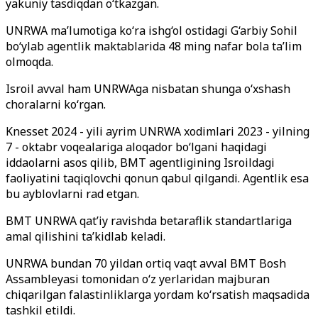
yakuniy tasdiqdan o‘tkazgan.
UNRWA ma’lumotiga ko‘ra ishg‘ol ostidagi G‘arbiy Sohil
bo‘ylab agentlik maktablarida 48 ming nafar bola ta’lim
olmoqda.
Isroil avval ham UNRWAga nisbatan shunga o‘xshash
choralarni ko‘rgan.
Knesset 2024 - yili ayrim UNRWA xodimlari 2023 - yilning
7 - oktabr voqealariga aloqador bo‘lgani haqidagi
iddaolarni asos qilib, BMT agentligining Isroildagi
faoliyatini taqiqlovchi qonun qabul qilgandi. Agentlik esa
bu ayblovlarni rad etgan.
BMT UNRWA qat’iy ravishda betaraflik standartlariga
amal qilishini ta’kidlab keladi.
UNRWA bundan 70 yildan ortiq vaqt avval BMT Bosh
Assambleyasi tomonidan o‘z yerlaridan majburan
chiqarilgan falastinliklarga yordam ko‘rsatish maqsadida
tashkil etildi.