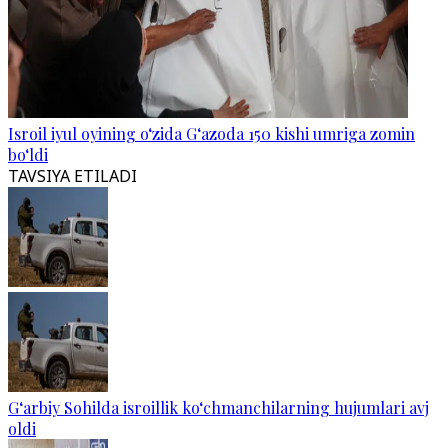
Isroil iyul oyining o‘zida G‘azoda 150 kishi umriga zomin
bo‘ldi
TAVSIYA ETILADI
G‘arbiy Sohilda isroillik ko‘chmanchilarning hujumlari avj
oldi