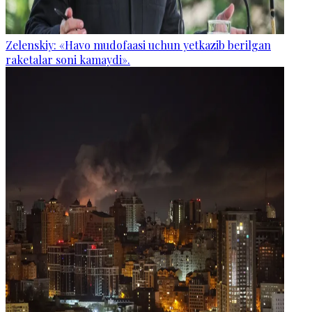
Zelenskiy: «Havo mudofaasi uchun yetkazib berilgan
raketalar soni kamaydi».