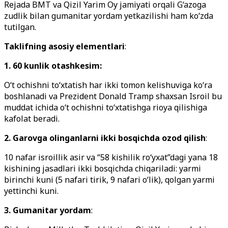
Rejada BMT va Qizil Yarim Oy jamiyati orqali G‘azoga
zudlik bilan gumanitar yordam yetkazilishi ham ko‘zda
tutilgan.
Taklifning asosiy elementlari
:
1. 60 kunlik otashkesim:
O‘t ochishni to‘xtatish har ikki tomon kelishuviga ko‘ra
boshlanadi va Prezident Donald Tramp shaxsan Isroil bu
muddat ichida o‘t ochishni to‘xtatishga rioya qilishiga
kafolat beradi.
2. Garovga olinganlarni ikki bosqichda ozod qilish
:
10 nafar isroillik asir va “58 kishilik ro‘yxat”dagi yana 18
kishining jasadlari ikki bosqichda chiqariladi: yarmi
birinchi kuni (5 nafari tirik, 9 nafari o‘lik), qolgan yarmi
yettinchi kuni.
3. Gumanitar yordam
: