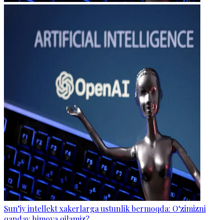
Sun’iy intellekt xakerlarga ustunlik bermoqda: O‘zimizni
qanday himoya qilamiz?