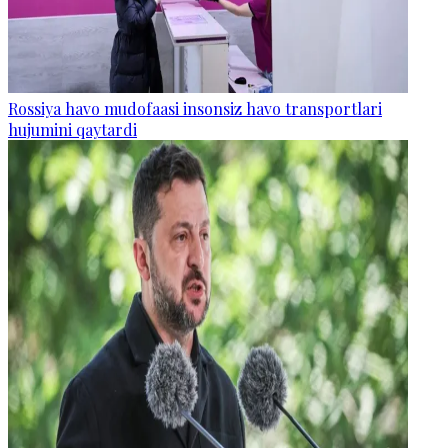
Rossiya havo mudofaasi insonsiz havo transportlari
hujumini qaytardi