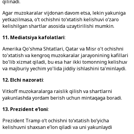
qilinadi.
Agar muzokaralar vijdonan davom etsa, lekin yakuniga
yetkazilmasa, o‘t ochishni to‘xtatish kelishuvi o‘zaro
kelishilgan shartlar asosida uzaytirilishi mumkin.
11. Mediatsiya kafolatlari
:
Amerika Qo'shma Shtatlari, Qatar va Misr o't ochishni
to'xtatish va kengroq muzokaralar jarayonining kafillari
bo'lib xizmat qiladi, bu esa har ikki tomonning kelishuv
va majburiy yechim yo'lida jiddiy ishlashini ta'minlaydi.
12. Elchi nazorati
:
Vitkoff muzokaralarga raislik qilish va shartlarni
yakunlashda yordam berish uchun mintaqaga boradi.
13. Prezident e’loni
:
Prezident Tramp oʻt ochishni toʻxtatish boʻyicha
kelishuvni shaxsan eʼlon qiladi va uni yakunlaydi