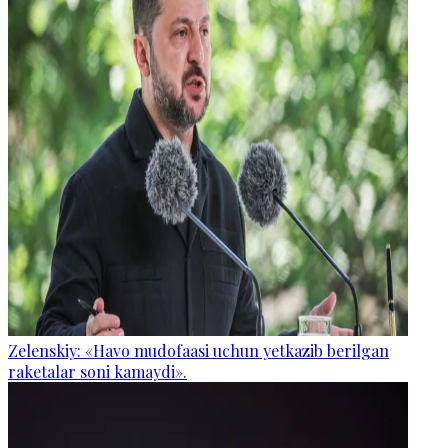
Zelenskiy: «Havo mudofaasi uchun yetkazib berilgan
raketalar soni kamaydi».