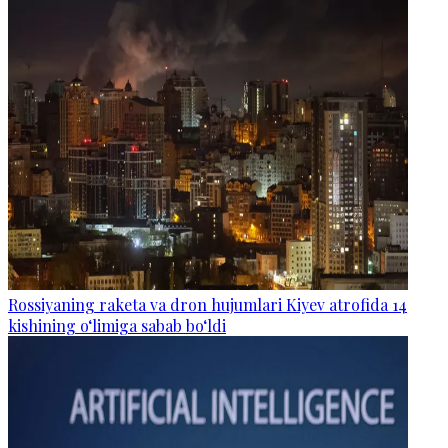
Rossiyaning raketa va dron hujumlari Kiyev atrofida 14
kishining o‘limiga sabab bo‘ldi