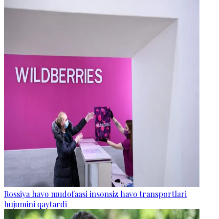
Rossiya havo mudofaasi insonsiz havo transportlari
hujumini qaytardi