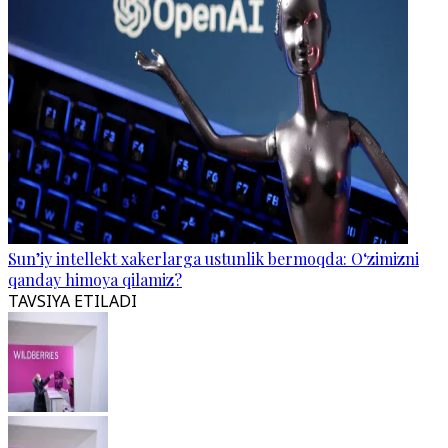
Sun’iy intellekt xakerlarga ustunlik bermoqda: O‘zimizni
qanday himoya qilamiz?
TAVSIYA ETILADI