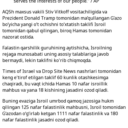
serves the interests of our people." / AP
AQSh maxsus vakili Stiv Vitkoff vositachiligida va
Prezident Donald Tramp tomonidan ma’qullangan G’azo
bo’yicha yangi o’t ochishni to’xtatish taklifi Isroil
tomonidan qabul qilingan, biroq Hamas tomonidan
nazorat ostida.
Falastin qarshilik guruhining aytishicha, Isroilning
rejaga munosabati uning asosiy talablariga javob
bermaydi, lekin taklifni ko'rib chiqmoqda.
Times of Israel va Drop Site News nashrlari tomonidan
keng e'tirof etilgan taklif 60 kunlik otashkesimga
chaqiradi, bu vaqt ichida Hamas 10 nafar isroillik
mahbus va yana 18 kishining jasadini ozod qiladi.
Buning evaziga Isroil umrbod qamoq jazosiga hukm
qilingan 125 nafar falastinlik mahbusni, Isroil tomonidan
G‘azodan o‘g‘irlab ketgan 1111 nafar falastinlik va 180
nafar falastinlik jasadni ozod qiladi.