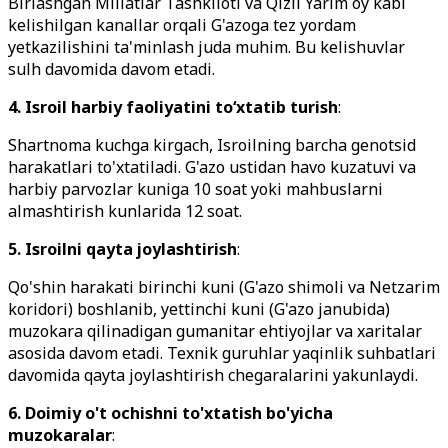
Birlashgan Millatlar Tashkiloti va Qizil Yarim oy kabi
kelishilgan kanallar orqali G'azoga tez yordam
yetkazilishini ta'minlash juda muhim. Bu kelishuvlar
sulh davomida davom etadi.
4. Isroil harbiy faoliyatini to‘xtatib turish
:
Shartnoma kuchga kirgach, Isroilning barcha genotsid
harakatlari to'xtatiladi. G'azo ustidan havo kuzatuvi va
harbiy parvozlar kuniga 10 soat yoki mahbuslarni
almashtirish kunlarida 12 soat.
5. Isroilni qayta joylashtirish
:
Qo'shin harakati birinchi kuni (G'azo shimoli va Netzarim
koridori) boshlanib, yettinchi kuni (G'azo janubida)
muzokara qilinadigan gumanitar ehtiyojlar va xaritalar
asosida davom etadi. Texnik guruhlar yaqinlik suhbatlari
davomida qayta joylashtirish chegaralarini yakunlaydi.
6. Doimiy o't ochishni to'xtatish bo'yicha
muzokaralar
: