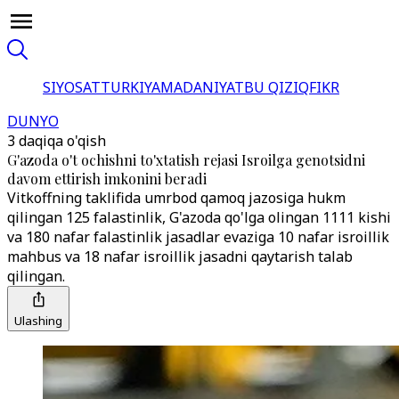
SIYOSAT
TURKIYA
MADANIYAT
BU QIZIQ
FIKR
DUNYO
3 daqiqa o'qish
G'azoda o't ochishni to'xtatish rejasi Isroilga genotsidni
davom ettirish imkonini beradi
Vitkoffning taklifida umrbod qamoq jazosiga hukm
qilingan 125 falastinlik, G'azoda qo'lga olingan 1111 kishi
va 180 nafar falastinlik jasadlar evaziga 10 nafar isroillik
mahbus va 18 nafar isroillik jasadni qaytarish talab
qilingan.
Ulashing