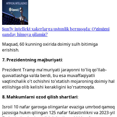
Sun’iy intellekt xakerlarga ustunlik bermoqda: O‘zimizni
qanday himoya qilamiz?
Maqsad, 60 kunning oxirida doimiy sulh bitimiga
erishish.
7. Prezidentning majburiyati
:
Prezident Tramp ma'muriyati jarayonni to'liq qo'llab-
quvvatlashga va'da berdi, bu esa muvaffaqiyatli
vaqtinchalik o't ochishni to'xtatish mojaroning doimiy hal
etilishiga olib kelishi kerakligini ko'rsatmoqda.
8. Mahkumlarni ozod qilish shartlari
:
Isroil 10 nafar garovga olinganlar evaziga umrbod qamoq
jazosiga hukm qilingan 125 nafar falastinlikni va 2023-yil