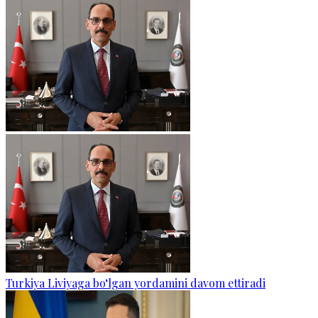
Turkiya Liviyaga bo‘lgan yordamini davom ettiradi