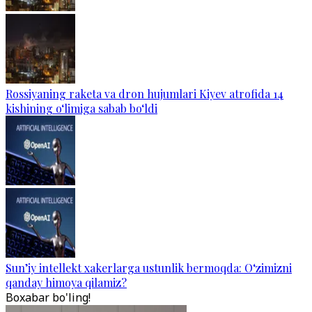
Rossiyaning raketa va dron hujumlari Kiyev atrofida 14
kishining o‘limiga sabab bo‘ldi
Sun’iy intellekt xakerlarga ustunlik bermoqda: O‘zimizni
qanday himoya qilamiz?
Boxabar bo'ling!