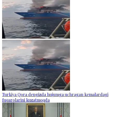
Turkiya Qora dengizda hujumga uchragan kemalardagi
fuqarolarini kuzatmoqda