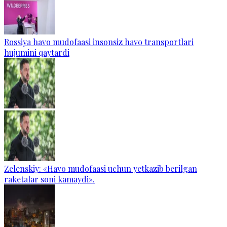
Rossiya havo mudofaasi insonsiz havo transportlari
hujumini qaytardi
Zelenskiy: «Havo mudofaasi uchun yetkazib berilgan
raketalar soni kamaydi».