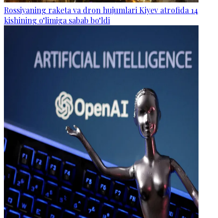
Rossiyaning raketa va dron hujumlari Kiyev atrofida 14
kishining o‘limiga sabab bo‘ldi