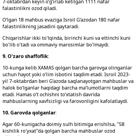
7-oktabrdan keyin o‘g‘irlab ketilgan 1111 nafar
falastinlikni ozod qiladi.
O‘lgan 18 mahbus evaziga Isroil G‘azodan 180 nafar
falastinlikning jasadini qaytaradi.
Chiqarishlar ikki to'lqinda, birinchi kuni va ettinchi kuni
bo'lib o'tadi va ommaviy marosimlar bo'lmaydi.
9. O'zaro shaffoflik
:
10-kunga kelib XAMAS qolgan barcha garovga olinganlar
uchun hayot yoki o‘lim isbotini taqdim etadi. Isroil 2023-
yil 7-oktabrdan beri G‘azoda saqlanayotgan mahbuslar va
halok bo‘lganlar haqidagi barcha ma’lumotlarni taqdim
etadi. Hamas o‘t ochishni to‘xtatish davrida
mahbuslarning xavfsizligi va farovonligini kafolatlaydi.
10. Garovda qolganlar
:
Agar 60-kunigacha doimiy sulh bitimiga erishilsa, "58
kishilik ro'yxat"da qolgan barcha mahbuslar ozod