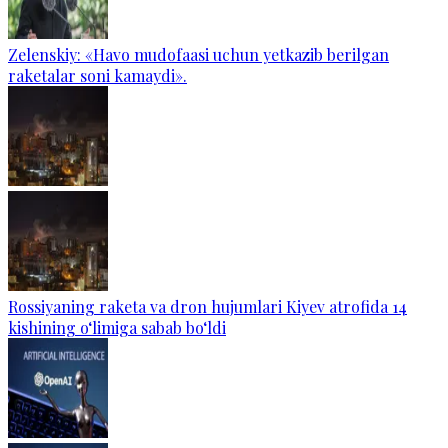
Zelenskiy: «Havo mudofaasi uchun yetkazib berilgan
raketalar soni kamaydi».
Rossiyaning raketa va dron hujumlari Kiyev atrofida 14
kishining o‘limiga sabab bo‘ldi