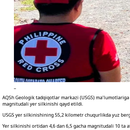
_
AQSh Geologik tadqiqotlar markazi (USGS) ma'lumotlariga
magnitudali yer silkinishi qayd etildi.
USGS yer silkinishining 55,2 kilometr chuqurlikda yuz berg
Yer silkinishi ortidan 4,6 dan 6,5 gacha magnitudali 10 ta 