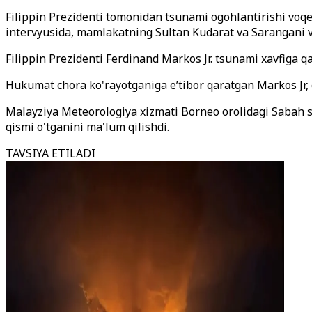
Filippin Prezidenti tomonidan tsunami ogohlantirishi voqea
intervyusida, mamlakatning Sultan Kudarat va Sarangani vil
Filippin Prezidenti Ferdinand Markos Jr. tsunami xavfiga q
Hukumat chora ko'rayotganiga e’tibor qaratgan Markos Jr, o
Malayziya Meteorologiya xizmati Borneo orolidagi Sabah sh
qismi o'tganini ma'lum qilishdi.
TAVSIYA ETILADI