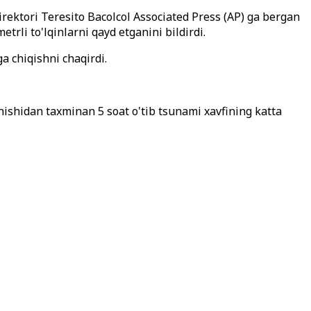
irektori Teresito Bacolcol Associated Press (AP) ga bergan
rli to'lqinlarni qayd etganini bildirdi.
a chiqishni chaqirdi.
nishidan taxminan 5 soat o'tib tsunami xavfining katta