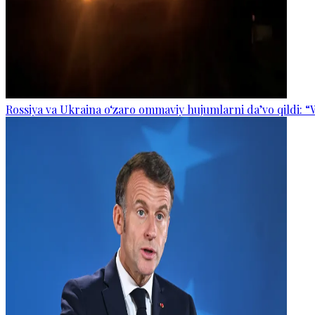
Rossiya va Ukraina o‘zaro ommaviy hujumlarni da’vo qildi: “