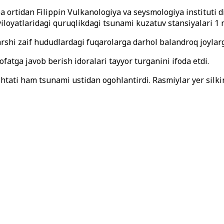
 ortidan Filippin Vulkanologiya va seysmologiya instituti d
oyatlaridagi quruqlikdagi tsunami kuzatuv stansiyalari 1 met
arshi zaif hududlardagi fuqarolarga darhol balandroq joylarg
fatga javob berish idoralari tayyor turganini ifoda etdi.
tati ham tsunami ustidan ogohlantirdi. Rasmiylar yer silki