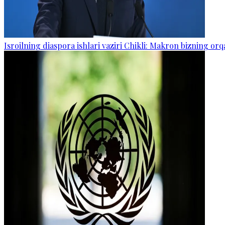
Isroilning diaspora ishlari vaziri Chikli: Makron bizning o