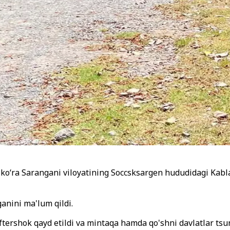
 ko
‘
ra Sarangani viloyatining Soccsksargen hududidagi Kabl
anini ma'lum qildi.
aftershok qayd etildi va mintaqa hamda qo'shni davlatlar tsun