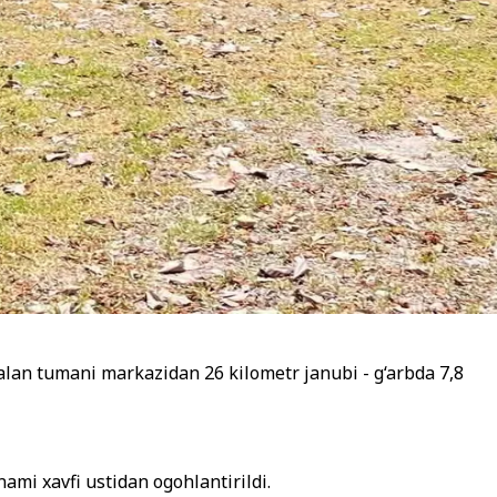
alan tumani markazidan 26 kilometr janubi - g
‘
arbda 7,8
ami xavfi ustidan ogohlantirildi.