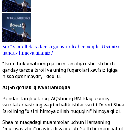
Sun’iy intellekt xakerlarga ustunlik bermoqda: O‘zimizni
qanday himoya qilamiz?
“Isroil hukumatining qarorini amalga oshirish hech
qanday tarzda Isroil va uning fuqarolari xavfsizligiga
hissa qo’shmaydi”, - dedi u.
AQSh qo'llab-quvvatlamoqda
Bundan farqli o'laroq, AQShning BMTdagi doimiy
vakolatxonasining vaqtinchalik ishlar vakili Doroti Shea
Isroilning "o'zini himoya qilish huquqini" himoya qildi.
Shea mintaqadagi muammolar uchun Hamasning
"murosasizligi"ni aybladi va guruh "sulh bitimini qabul