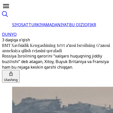
SIYOSAT
TURKIYA
MADANIYAT
BU QIZIQ
FIKR
DUNYO
3 daqiqa o'qish
BMT Xavfsizlik Kengashining to‘rt a’zosi Isroilning G‘azoni
anneksiya qilish rejasini qoraladi
Rossiya Isroilning qarorini “xalqaro huquqning jiddiy
buzilishi” deb atagan, Xitoy, Buyuk Britaniya va Fransiya
ham bu rejaga keskin qarshi chiqqan.
Ulashing