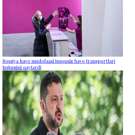
Rossiya havo mudofaasi insonsiz havo transportlari
hujumini qaytardi