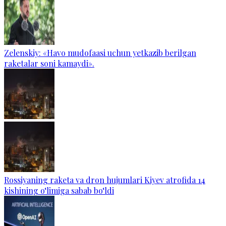
Zelenskiy: «Havo mudofaasi uchun yetkazib berilgan
raketalar soni kamaydi».
Rossiyaning raketa va dron hujumlari Kiyev atrofida 14
kishining o‘limiga sabab bo‘ldi