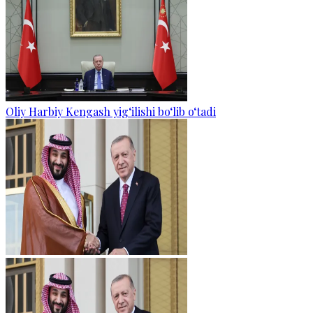
Oliy Harbiy Kengash yig‘ilishi bo‘lib o‘tadi