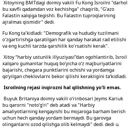
Xitoyning BMTdagi doimiy vakili Fu Kong Isroilni "darhol
bu xavfli qadamdan voz kechishga" chaqirib, "G'azo
Falastin xalqiga tegishli. Bu Falastin tuproqlarining
ajralmas qismidir" dedi.
Fu Kong ta'kidladi: "Demografik va hududiy tuzilmani
o'zgartirishga qaratilgan har qanday harakat rad etilishi
va eng kuchli tarzda qarshilik ko'rsatishi kerak".
Xitoy “harbiy ustunlik illyuziyasi”dan ogohlantirib, Isroil
xalqaro gumanitar huquq boʻyicha oʻz majburiyatlarini
bajarishi, chegara punktlarini ochishi va yordamga
qoʻyilgan cheklovlarni bekor qilishi kerakligini taʼkidladi.
Isroilning rejasi inqirozni hal qilishning yo'li emas.
Buyuk Britaniya doimiy vakili o‘rinbosari Jeyms Kariuk
bu qarorni "noto‘g‘ri" deb atadi va "Harbiy
amaliyotlarning kengayishi bu mojaroga barham berish
uchun hech qanday yordam bermaydi. Bu garovga
olinganlarni ozod qilishga olib kelmaydi" dedi. dedi u.