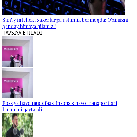
Sun’iy intellekt xakerlarga ustunlik bermoqda: O‘zimizni
qanday himoya qilamiz?
TAVSIYA ETILADI
Rossiya havo mudofaasi insonsiz havo transportlari
hujumini qaytardi