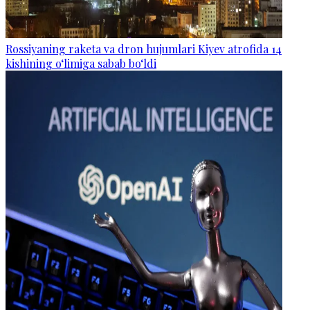
Rossiyaning raketa va dron hujumlari Kiyev atrofida 14
kishining o‘limiga sabab bo‘ldi