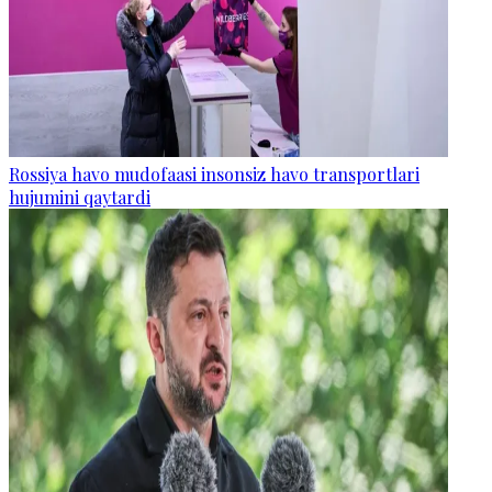
Rossiya havo mudofaasi insonsiz havo transportlari
hujumini qaytardi