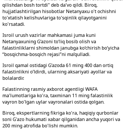
qilishdan bosh tortdi" deb da'vo qildi. Biroq,
hujjatlashtirilgan hisobotlar Netanyaxu o't ochishni
to'xtatish kelishuvlariga to'sqinlik qilayotganini
ko'rsatadi.
Isroil urush vazirlar mahkamasi juma kuni
Netanyaxuning G‘azoni to‘liq bosib olish va
falastinliklarni shimoldan janubga ko‘chirish bo‘yicha
“bosqichma-bosqich rejasi”ni ma’qulladi.
Isroil qamal ostidagi G’azoda 61 ming 400 dan ortiq
falastinlikni o’ldirdi, ularning aksariyati ayollar va
bolalardir.
Falastinning rasmiy axborot agentligi WAFA
ma'lumotlariga ko'ra, taxminan 11 ming falastinlik
vayron bo'lgan uylar vayronalari ostida qolgan.
Biroq, ekspertlarning fikriga ko'ra, haqiqiy qurbonlar
soni G'azo hukumati xabar qilganidan ancha yuqori va
200 ming atrofida bo'lishi mumkin.