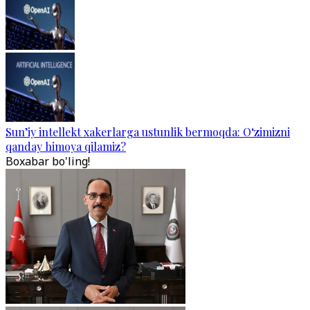
Sun’iy intellekt xakerlarga ustunlik bermoqda: O‘zimizni
qanday himoya qilamiz?
Boxabar bo'ling!