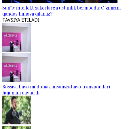
Sun’iy intellekt xakerlarga ustunlik bermoqda: O‘zimizni
qanday himoya qilamiz?
TAVSIYA ETILADI
Rossiya havo mudofaasi insonsiz havo transportlari
hujumini qaytardi