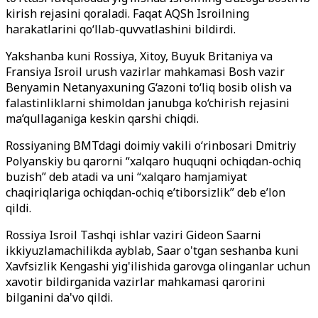
kirish rejasini qoraladi. Faqat AQSh Isroilning
harakatlarini qo‘llab-quvvatlashini bildirdi.
Yakshanba kuni Rossiya, Xitoy, Buyuk Britaniya va
Fransiya Isroil urush vazirlar mahkamasi Bosh vazir
Benyamin Netanyaxuning G‘azoni to‘liq bosib olish va
falastinliklarni shimoldan janubga ko‘chirish rejasini
ma’qullaganiga keskin qarshi chiqdi.
Rossiyaning BMTdagi doimiy vakili o‘rinbosari Dmitriy
Polyanskiy bu qarorni “xalqaro huquqni ochiqdan-ochiq
buzish” deb atadi va uni “xalqaro hamjamiyat
chaqiriqlariga ochiqdan-ochiq e’tiborsizlik” deb e’lon
qildi.
Rossiya Isroil Tashqi ishlar vaziri Gideon Saarni
ikkiyuzlamachilikda ayblab, Saar o'tgan seshanba kuni
Xavfsizlik Kengashi yig'ilishida garovga olinganlar uchun
xavotir bildirganida vazirlar mahkamasi qarorini
bilganini da'vo qildi.