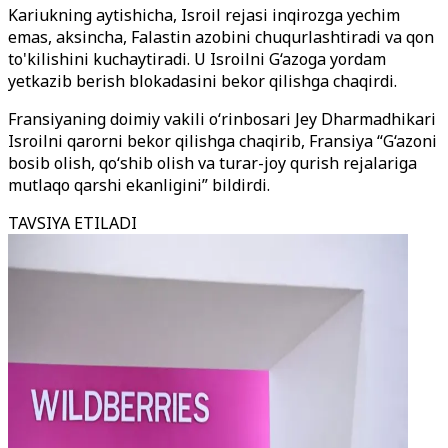
Kariukning aytishicha, Isroil rejasi inqirozga yechim
emas, aksincha, Falastin azobini chuqurlashtiradi va qon
to'kilishini kuchaytiradi. U Isroilni G‘azoga yordam
yetkazib berish blokadasini bekor qilishga chaqirdi.
Fransiyaning doimiy vakili o‘rinbosari Jey Dharmadhikari
Isroilni qarorni bekor qilishga chaqirib, Fransiya “G‘azoni
bosib olish, qo‘shib olish va turar-joy qurish rejalariga
mutlaqo qarshi ekanligini” bildirdi.
TAVSIYA ETILADI