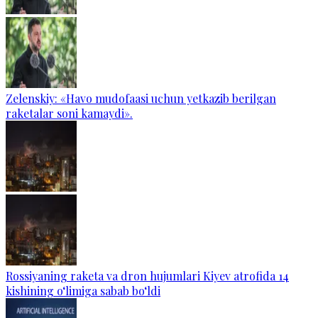
Zelenskiy: «Havo mudofaasi uchun yetkazib berilgan
raketalar soni kamaydi».
Rossiyaning raketa va dron hujumlari Kiyev atrofida 14
kishining o‘limiga sabab bo‘ldi