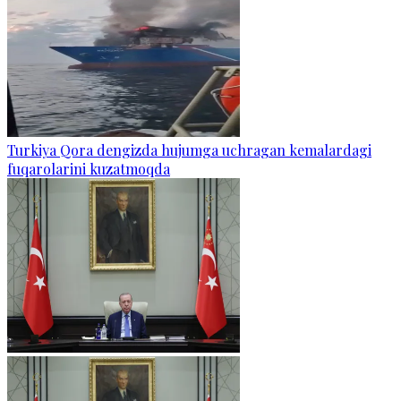
Turkiya Qora dengizda hujumga uchragan kemalardagi
fuqarolarini kuzatmoqda