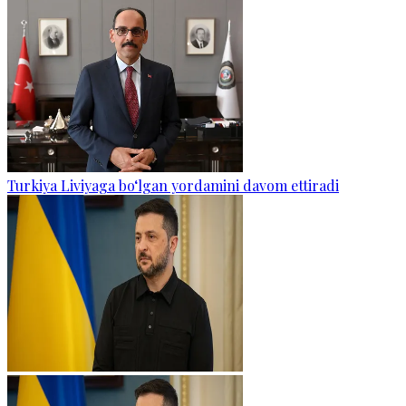
Turkiya Liviyaga bo‘lgan yordamini davom ettiradi