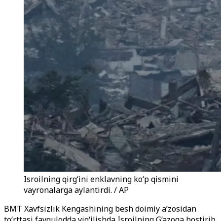
Isroilning qirgʻini enklavning koʻp qismini
vayronalarga aylantirdi. / AP
BMT Xavfsizlik Kengashining besh doimiy a’zosidan
to‘rttasi favqulodda yig‘ilishda Isroilning G‘azoga bostirib