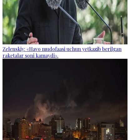
Zelenskiy: «Havo mudofaasi uchun yetkazib berilgan
raketalar soni kamaydi».