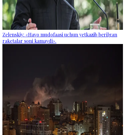
Zelenskiy: «Havo mudofaasi uchun yetkazib berilgan
raketalar soni kamaydi».