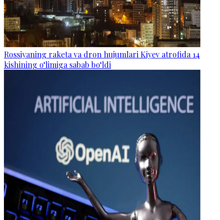
Rossiyaning raketa va dron hujumlari Kiyev atrofida 14
kishining o‘limiga sabab bo‘ldi