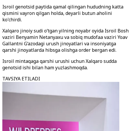
Isroil genotsid paytida qamal qilingan hududning katta
qismini vayron qilgan holda, deyarli butun aholini
ko'chirdi.
Xalqaro jinoiy sudi o‘tgan yilning noyabr oyida Isroil Bosh
vaziri Benyamin Netanyaxu va sobiq mudofaa vaziri Yoav
Gallantni G‘azodagi urush jinoyatlari va insoniyatga
qarshi jinoyatlarda hibsga olishga order bergan edi.
Isroil mintaqaga qarshi urushi uchun Xalqaro sudda
genotsid ishi bilan ham yuzlashmoqda.
TAVSIYA ETILADI