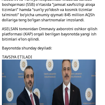
boshqarmasi (SSB) o‘rtasida “jamoat xavfsizligi aloqa
tizimlari” hamda “sun’iy yo‘ldosh va kosmik tizimlar
ta’minoti” bo‘yicha umumiy qiymati 845 million AQSh
dollariga teng bo‘lgan shartnomalar imzolandi.
ASELSAN tomonidan Ommaviy axborotni oshkor qilish
platformasi (KAP) orqali berilgan bayonotda yangi ish
bitimlari e’lon qilindi.
Bayonotda shunday deyiladi:
TAVSIYA ETILADI