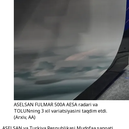
ASELSAN FULMAR 500A AESA radari va
TOLUNning 3 xil variatsiyasini taqdim etdi.
(Arxiv, AA)
ASELSAN va Turkiya Respublikasi Mudofaa sanoati