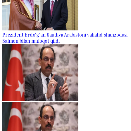
Prezident Erdo‘g‘an Saudiya Arabistoni valiahd shahzodasi
Salmon bilan muloqot qildi