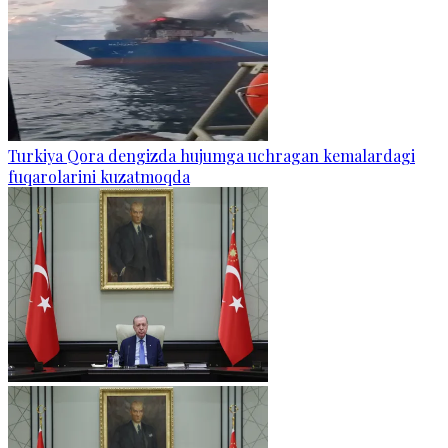
Turkiya Qora dengizda hujumga uchragan kemalardagi
fuqarolarini kuzatmoqda