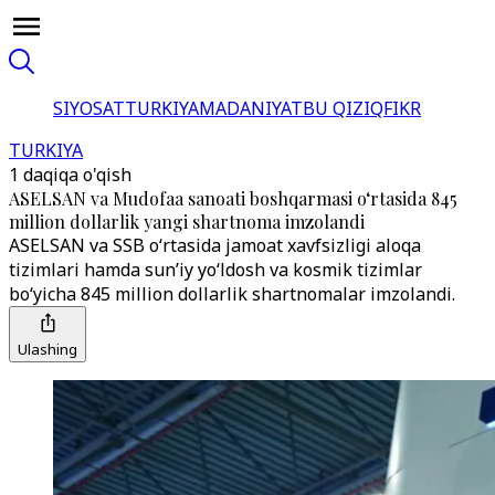
SIYOSAT
TURKIYA
MADANIYAT
BU QIZIQ
FIKR
TURKIYA
1 daqiqa o'qish
ASELSAN va Mudofaa sanoati boshqarmasi o‘rtasida 845
million dollarlik yangi shartnoma imzolandi
ASELSAN va SSB o‘rtasida jamoat xavfsizligi aloqa
tizimlari hamda sun’iy yo‘ldosh va kosmik tizimlar
bo‘yicha 845 million dollarlik shartnomalar imzolandi.
Ulashing