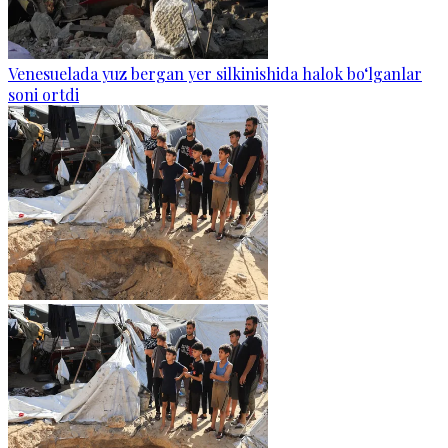
Venesuelada yuz bergan yer silkinishida halok bo‘lganlar
soni ortdi