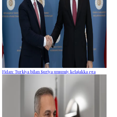
Fidan: Turkiya bilan Suriya umumiy kelajakka ega