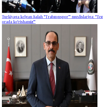
Turkiyaga kelgan Salah “Trabzonspor” muxlislariga: “Tez
orada ko‘rishamiz”