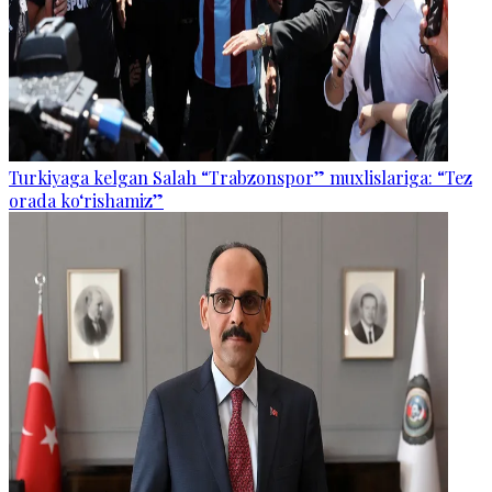
Turkiyaga kelgan Salah “Trabzonspor” muxlislariga: “Tez
orada ko‘rishamiz”