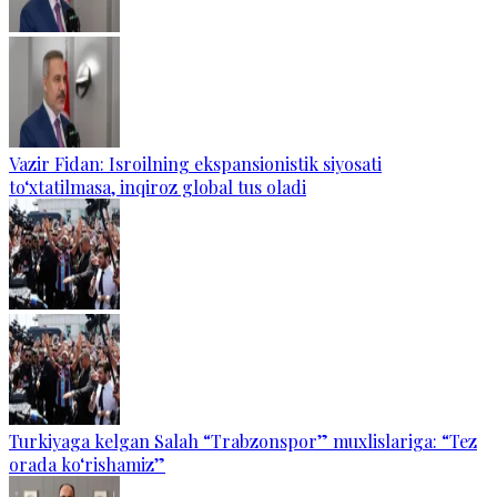
Vazir Fidan: Isroilning ekspansionistik siyosati
to‘xtatilmasa, inqiroz global tus oladi
Turkiyaga kelgan Salah “Trabzonspor” muxlislariga: “Tez
orada ko‘rishamiz”