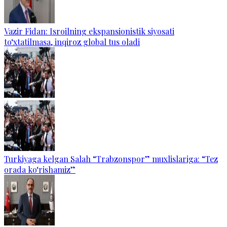
Vazir Fidan: Isroilning ekspansionistik siyosati
to‘xtatilmasa, inqiroz global tus oladi
Turkiyaga kelgan Salah “Trabzonspor” muxlislariga: “Tez
orada ko‘rishamiz”