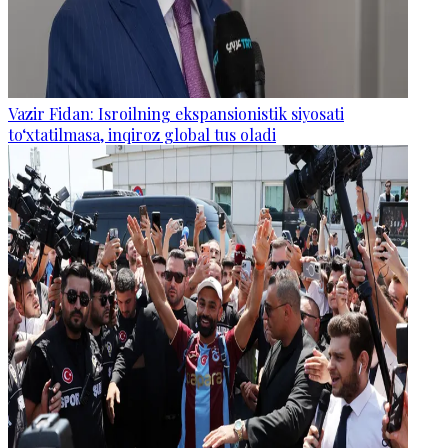
Vazir Fidan: Isroilning ekspansionistik siyosati
to‘xtatilmasa, inqiroz global tus oladi