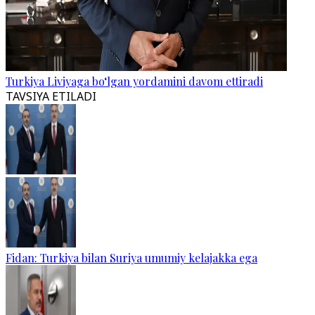
Turkiya Liviyaga bo‘lgan yordamini davom ettiradi
TAVSIYA ETILADI
Fidan: Turkiya bilan Suriya umumiy kelajakka ega