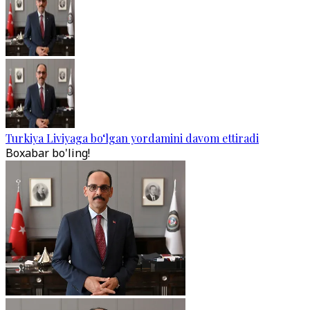
Turkiya Liviyaga bo‘lgan yordamini davom ettiradi
Boxabar bo'ling!