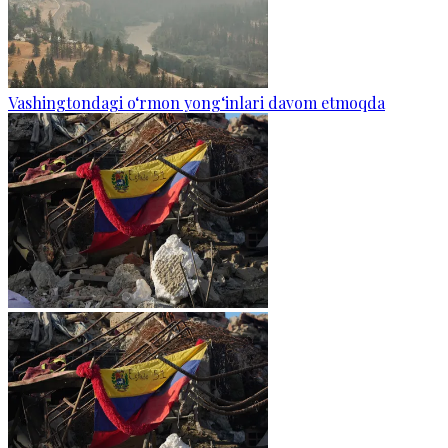
Vashingtondagi o‘rmon yong‘inlari davom etmoqda