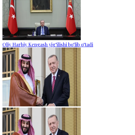
Oliy Harbiy Kengash yig‘ilishi bo‘lib o‘tadi