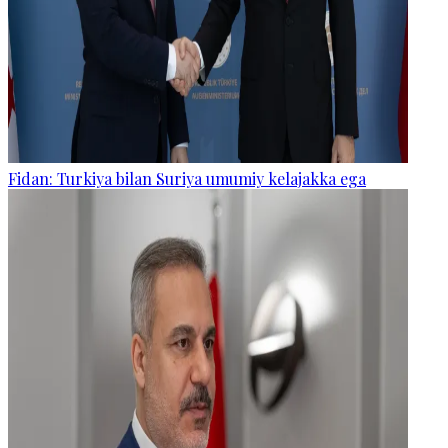
Fidan: Turkiya bilan Suriya umumiy kelajakka ega