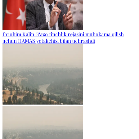
Ibrohim Kalin G‘azo tinchlik rejasini muhokama qilish
uchun HAMAS yetakchisi bilan uchrashdi