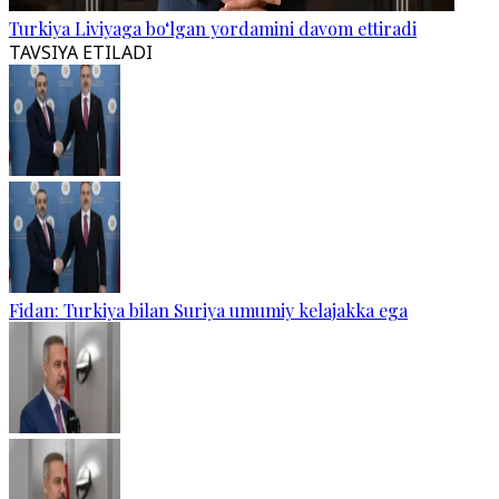
Turkiya Liviyaga bo‘lgan yordamini davom ettiradi
TAVSIYA ETILADI
Fidan: Turkiya bilan Suriya umumiy kelajakka ega