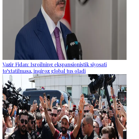
Vazir Fidan: Isroilning ekspansionistik siyosati
to‘xtatilmasa, inqiroz global tus oladi