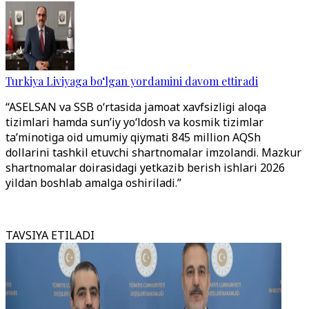
Turkiya Liviyaga bo‘lgan yordamini davom ettiradi
“ASELSAN va SSB o‘rtasida jamoat xavfsizligi aloqa
tizimlari hamda sun’iy yo‘ldosh va kosmik tizimlar
ta’minotiga oid umumiy qiymati 845 million AQSh
dollarini tashkil etuvchi shartnomalar imzolandi. Mazkur
shartnomalar doirasidagi yetkazib berish ishlari 2026
yildan boshlab amalga oshiriladi.”
TAVSIYA ETILADI