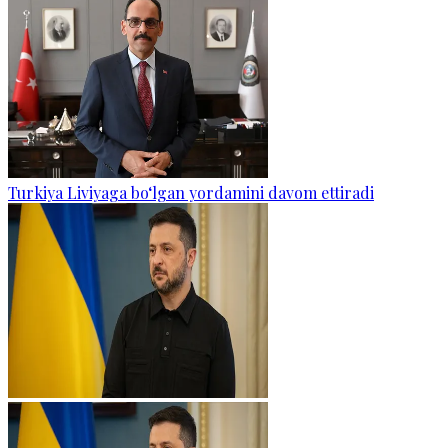
Turkiya Liviyaga bo‘lgan yordamini davom ettiradi