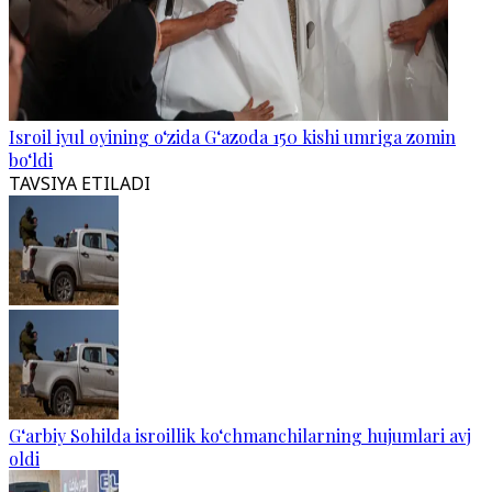
Isroil iyul oyining o‘zida G‘azoda 150 kishi umriga zomin
bo‘ldi
TAVSIYA ETILADI
G‘arbiy Sohilda isroillik ko‘chmanchilarning hujumlari avj
oldi