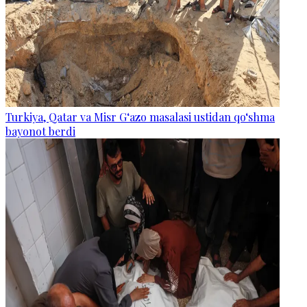
Turkiya, Qatar va Misr G‘azo masalasi ustidan qo‘shma
bayonot berdi