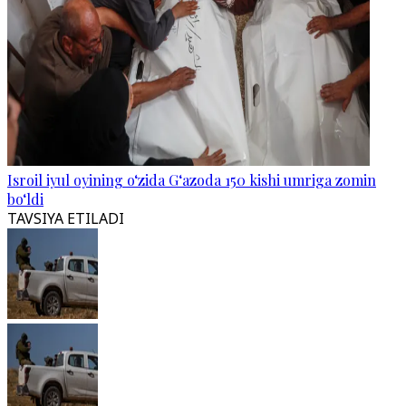
Isroil iyul oyining o‘zida G‘azoda 150 kishi umriga zomin
bo‘ldi
TAVSIYA ETILADI