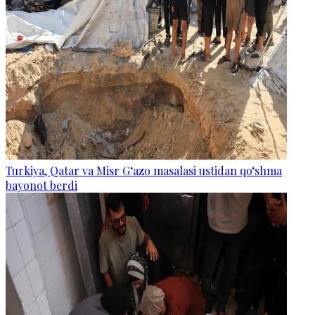
Turkiya, Qatar va Misr G‘azo masalasi ustidan qo‘shma
bayonot berdi