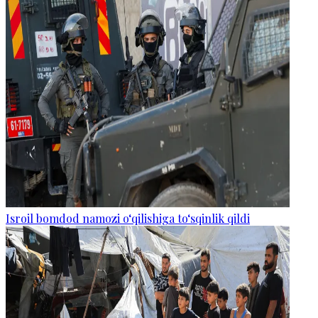
Isroil bomdod namozi o‘qilishiga to‘sqinlik qildi