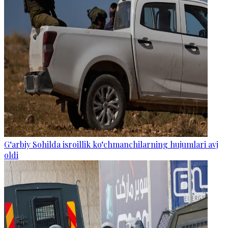
G‘arbiy Sohilda isroillik ko‘chmanchilarning hujumlari avj
oldi