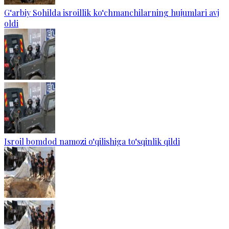
G‘arbiy Sohilda isroillik ko‘chmanchilarning hujumlari avj
oldi
Isroil bomdod namozi o‘qilishiga to‘sqinlik qildi