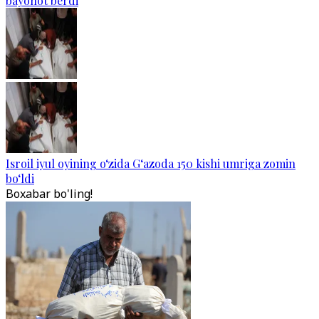
bayonot berdi
Isroil iyul oyining o‘zida G‘azoda 150 kishi umriga zomin
bo‘ldi
Boxabar bo'ling!