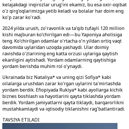
kelajakdagi inqirozlar urug'ini ekamiz, bu esa oxir-oqibat
o'z qirg'oqlarimizga yetib keladi va bolalar har doim eng
ko'p zarar ko'radi.
2024 yilda urush, zo'ravonlik va ta'qib tufayli 120 million
kishi majburan ko'chirilgan edi—bu Yaponiya aholisiga
teng. Ko'chirilgan odamlar o'rtacha o'n yildan ortiq vaqt
davomida uylaridan uzoqda yashaydi. Ular doimiy
ravishda o'zlarining eng katta orzusi uylariga qaytish
ekanligini aytishadi. Yordam odamlarning qaytishiga
yordam berishda muhim rol o'ynaydi.
Ukrainada biz Nataliya* va uning qizi Sofiya* kabi
oilalarga urushdan zarar ko'rgan uylarini ta'mirlashda
yordam berdik. Efiopiyada Rukiya* kabi ayollarga kichik
biznes boshlash va hayotlarini qayta tiklashda yordam
berdik. Yordam jamiyatlarni qayta tiklaydi, barqarorlikni
mustahkamlaydi va iqtisodiy tiklanishni rag'batlantiradi.
TAVSIYA ETILADI