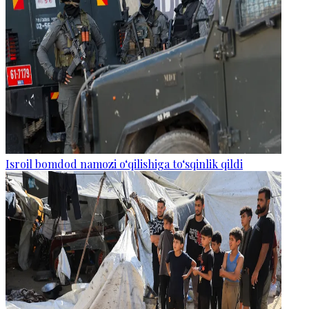
Isroil bomdod namozi o‘qilishiga to‘sqinlik qildi