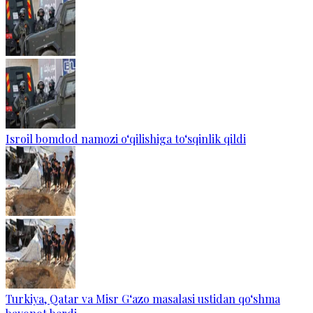
Isroil bomdod namozi o‘qilishiga to‘sqinlik qildi
Turkiya, Qatar va Misr G‘azo masalasi ustidan qo‘shma