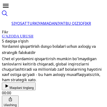
SIYOSAT
TURKIYA
MADANIYAT
BU QIZIQ
FIKR
Fikr
G'AZODA URUSH
5 daqiqa o'qish
Yordamni qisqartirish dunyo bolalari uchun axloqiy va
strategik falokatdir
Chet el yordamini qisqartirish mumkin bo'lmaydigan
tanlovlarni keltirib chiqaradi, global inqirozlarni
chuqurlashtiradi va millionlab zaif bolalarning hayotini
xavf ostiga qo'yadi - bu ham axloqiy muvaffaqiyatsizlik,
ham strategik xato.
Maqolani tinglang
00:00
Ulashing