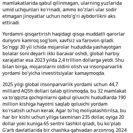
mamlakatlarida qabul qilinmagan, ularning yuzlarida
umid uchqunlari ko'rinadi, ammo ko'zlari ular sodir
etmagan jinoyatlar uchun noto'g'ri aybdorlikni aks
ettiradi.
Yordamni qisqartirish haqidagi qisqa muddatli qarorlar
dunyoni kamroq sog'lom, xavfsiz va farovon qiladi.
So'nggi 30 yil ichida mojarolar hududida yashayotgan
bolalar soni deyarli ikki baravar oshdi, global harbiy
xarajatlar esa 2023 yilda 2,4 trillion dollarga yetdi. Shu
bilan birga, mojarolarni oldini olish va insonparvarlik
yordami bo'yicha investitsiyalar kamaymoqda.
2025 yilgi global insonparvarlik yordami uchun 44,7
milliard AQSh dollari talab qilinmoqda, bu 32 mamlakat
va to'qqizta qochqinlarni qabul qiluvchi hududlarda 190
million kishiga hayotni saqlab qoluvchi yordam
ko'rsatish uchun kerak. Agar to'liq moliyalashtirilsa, bu
har bir kishi uchun yiliga taxminan 235 dollar, oyiga 20
dollar yoki kuniga 65 sentni tashkil qiladi, bu ko'plab
G'arb davlatlarida bir chashka qahvadan arzonroq. 2024