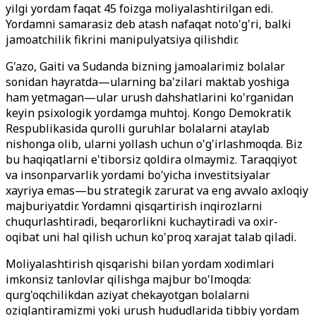
yilgi yordam faqat 45 foizga moliyalashtirilgan edi.
Yordamni samarasiz deb atash nafaqat noto'g'ri, balki
jamoatchilik fikrini manipulyatsiya qilishdir.
G'azo, Gaiti va Sudanda bizning jamoalarimiz bolalar
sonidan hayratda—ularning ba'zilari maktab yoshiga
ham yetmagan—ular urush dahshatlarini ko'rganidan
keyin psixologik yordamga muhtoj. Kongo Demokratik
Respublikasida qurolli guruhlar bolalarni ataylab
nishonga olib, ularni yollash uchun o'g'irlashmoqda. Biz
bu haqiqatlarni e'tiborsiz qoldira olmaymiz. Taraqqiyot
va insonparvarlik yordami bo'yicha investitsiyalar
xayriya emas—bu strategik zarurat va eng avvalo axloqiy
majburiyatdir. Yordamni qisqartirish inqirozlarni
chuqurlashtiradi, beqarorlikni kuchaytiradi va oxir-
oqibat uni hal qilish uchun ko'proq xarajat talab qiladi.
Moliyalashtirish qisqarishi bilan yordam xodimlari
imkonsiz tanlovlar qilishga majbur bo'lmoqda:
qurg'oqchilikdan aziyat chekayotgan bolalarni
oziqlantiramizmi yoki urush hududlarida tibbiy yordam