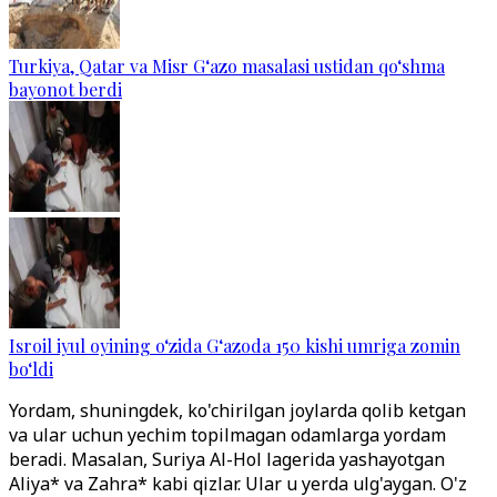
Turkiya, Qatar va Misr G‘azo masalasi ustidan qo‘shma
bayonot berdi
Isroil iyul oyining o‘zida G‘azoda 150 kishi umriga zomin
bo‘ldi
Yordam, shuningdek, ko'chirilgan joylarda qolib ketgan
va ular uchun yechim topilmagan odamlarga yordam
beradi. Masalan, Suriya Al-Hol lagerida yashayotgan
Aliya* va Zahra* kabi qizlar. Ular u yerda ulg'aygan. O'z