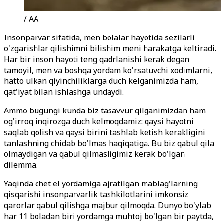
/ AA
Insonparvar sifatida, men bolalar hayotida sezilarli
o'zgarishlar qilishimni bilishim meni harakatga keltiradi.
Har bir inson hayoti teng qadrlanishi kerak degan
tamoyil, men va boshqa yordam ko'rsatuvchi xodimlarni,
hatto ulkan qiyinchiliklarga duch kelganimizda ham,
qat'iyat bilan ishlashga undaydi.
Ammo bugungi kunda biz tasavvur qilganimizdan ham
og'irroq inqirozga duch kelmoqdamiz: qaysi hayotni
saqlab qolish va qaysi birini tashlab ketish kerakligini
tanlashning chidab bo'lmas haqiqatiga. Bu biz qabul qila
olmaydigan va qabul qilmasligimiz kerak bo'lgan
dilemma.
Yaqinda chet el yordamiga ajratilgan mablag'larning
qisqarishi insonparvarlik tashkilotlarini imkonsiz
qarorlar qabul qilishga majbur qilmoqda. Dunyo bo'ylab
har 11 boladan biri yordamga muhtoj bo'lgan bir paytda,