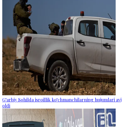
G‘arbiy Sohilda isroillik ko‘chmanchilarning hujumlari avj
oldi