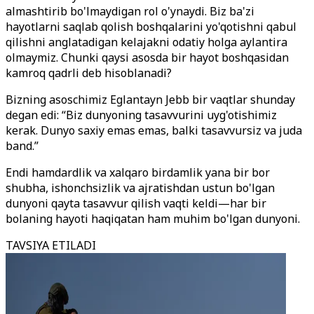
almashtirib bo'lmaydigan rol o'ynaydi. Biz ba'zi
hayotlarni saqlab qolish boshqalarini yo'qotishni qabul
qilishni anglatadigan kelajakni odatiy holga aylantira
olmaymiz. Chunki qaysi asosda bir hayot boshqasidan
kamroq qadrli deb hisoblanadi?
Bizning asoschimiz Eglantayn Jebb bir vaqtlar shunday
degan edi: “Biz dunyoning tasavvurini uyg'otishimiz
kerak. Dunyo saxiy emas emas, balki tasavvursiz va juda
band.”
Endi hamdardlik va xalqaro birdamlik yana bir bor
shubha, ishonchsizlik va ajratishdan ustun bo'lgan
dunyoni qayta tasavvur qilish vaqti keldi—har bir
bolaning hayoti haqiqatan ham muhim bo'lgan dunyoni.
TAVSIYA ETILADI