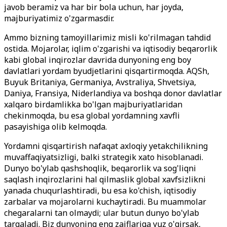
javob beramiz va har bir bola uchun, har joyda,
majburiyatimiz o'zgarmasdir.
Ammo bizning tamoyillarimiz misli ko'rilmagan tahdid
ostida. Mojarolar, iqlim o'zgarishi va iqtisodiy beqarorlik
kabi global inqirozlar davrida dunyoning eng boy
davlatlari yordam byudjetlarini qisqartirmoqda. AQSh,
Buyuk Britaniya, Germaniya, Avstraliya, Shvetsiya,
Daniya, Fransiya, Niderlandiya va boshqa donor davlatlar
xalqaro birdamlikka bo'lgan majburiyatlaridan
chekinmoqda, bu esa global yordamning xavfli
pasayishiga olib kelmoqda.
Yordamni qisqartirish nafaqat axloqiy yetakchilikning
muvaffaqiyatsizligi, balki strategik xato hisoblanadi.
Dunyo bo'ylab qashshoqlik, beqarorlik va sog'liqni
saqlash inqirozlarini hal qilmaslik global xavfsizlikni
yanada chuqurlashtiradi, bu esa ko'chish, iqtisodiy
zarbalar va mojarolarni kuchaytiradi. Bu muammolar
chegaralarni tan olmaydi; ular butun dunyo bo'ylab
tarqaladi. Biz dunyoning eng zaiflariga yuz o'girsak,