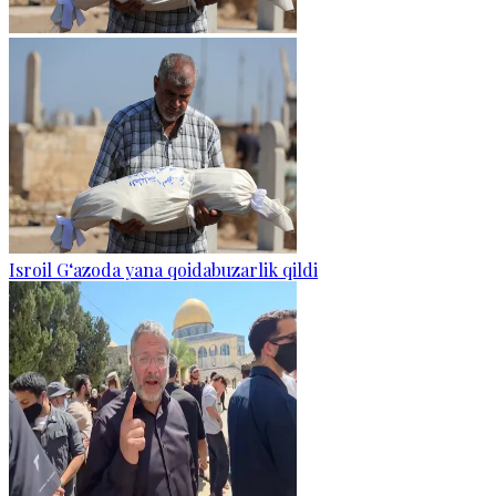
Isroil G‘azoda yana qoidabuzarlik qildi