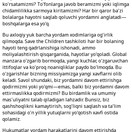
ko'rsatamizmi? To'fonlarga javob beramizmi yoki iqlimga
chidamlilikka sarmoya kiritamizmi? Har bir qaror ba'zi
bolalarga hayotni saqlab qoluvchi yordamni anglatadi—
boshqalarga esa yo'q.
Bu axloqiy yuk barcha yordam xodimlariga og'irlik
qilmoqda. Save the Children tashkiloti har bir bolaning
hayoti teng qadrlanishiga ishonadi, ammo
moliyalashtirish qisqarganida, hayotlar yo'qoladi. Global
manzara o'zgarib bormoqda, yangi kuchlar, o'zgaruvchan
ittifoqlar va ko'proq noaniqliklar paydo bo'lmoqda. Bu
o'zgarishlar bizning missiyamizga yangi xavflarni olib
keladi. Savol shundaki, biz yordamni davom ettirishga
qodirmizmi yoki yo'qmi—emas, balki biz yordamni davom
ettirmaslikka qodirmizmi? Bu birdamlik va umumiy
mas'uliyatni talab qiladigan lahzadir. Bunsiz, biz
qashshoqlikni kamaytirish, sog'liqni saqlash va ta'lim
sohasidagi o'n yillik yutuqlarni yo'qotish xavfi ostida
qolamiz.
Hukumatlar yordam harakatlarini davom ettirishda