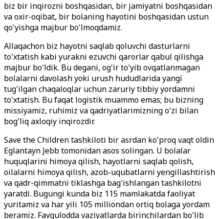
biz bir inqirozni boshqasidan, bir jamiyatni boshqasidan
va oxir-oqibat, bir bolaning hayotini boshqasidan ustun
qo'yishga majbur bo'lmoqdamiz.
Allaqachon biz hayotni saqlab qoluvchi dasturlarni
to'xtatish kabi yurakni ezuvchi qarorlar qabul qilishga
majbur bo'ldik. Bu degani, og'ir to'yib ovqatlanmagan
bolalarni davolash yoki urush hududlarida yangi
tug'ilgan chaqaloqlar uchun zaruriy tibbiy yordamni
to'xtatish. Bu faqat logistik muammo emas; bu bizning
missiyamiz, ruhimiz va qadriyatlarimizning o'zi bilan
bog'liq axloqiy inqirozdir.
Save the Children tashkiloti bir asrdan ko'proq vaqt oldin
Eglantayn Jebb tomonidan asos solingan. U bolalar
huquqlarini himoya qilish, hayotlarni saqlab qolish,
oilalarni himoya qilish, azob-uqubatlarni yengillashtirish
va qadr-qimmatni tiklashga bag'ishlangan tashkilotni
yaratdi. Bugungi kunda biz 115 mamlakatda faoliyat
yuritamiz va har yili 105 milliondan ortiq bolaga yordam
beramiz. Favqulodda vaziyatlarda birinchilardan bo'lib