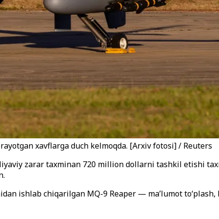
ayotgan xavflarga duch kelmoqda. [Arxiv fotosi] / Reuters
liyaviy zarar taxminan 720 million dollarni tashkil etishi t
n.
an ishlab chiqarilgan MQ-9 Reaper — ma’lumot to‘plash, ku