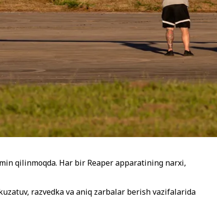
axmin qilinmoqda. Har bir Reaper apparatining narxi,
zatuv, razvedka va aniq zarbalar berish vazifalarida