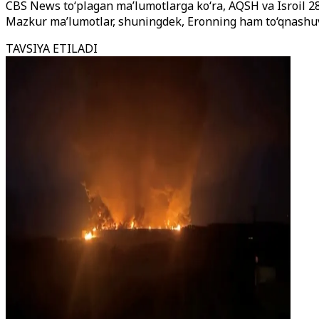
CBS News to‘plagan ma’lumotlarga ko‘ra, AQSH va Isroil 2
Mazkur ma’lumotlar, shuningdek, Eronning ham to‘qnashuv 
TAVSIYA ETILADI