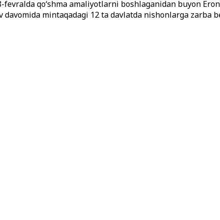
8-fevralda qo‘shma amaliyotlarni boshlaganidan buyon Eron
davomida mintaqadagi 12 ta davlatda nishonlarga zarba ber