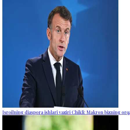
Isroilning diaspora ishlari vaziri Chikli: Makron bizning o