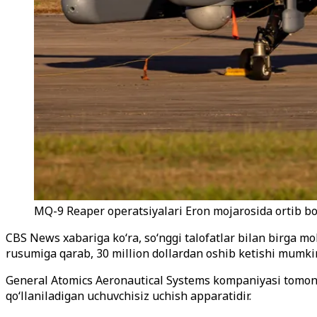
MQ-9 Reaper operatsiyalari Eron mojarosida ortib bor
CBS News xabariga ko‘ra, so‘nggi talofatlar bilan birga mo
rusumiga qarab, 30 million dollardan oshib ketishi mumki
General Atomics Aeronautical Systems kompaniyasi tomonid
qo‘llaniladigan uchuvchisiz uchish apparatidir.