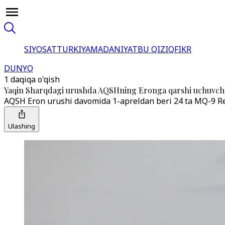
SIYOSAT
TURKIYA
MADANIYAT
BU QIZIQ
FIKR
DUNYO
1 daqiqa o'qish
Yaqin Sharqdagi urushda AQSHning Eronga qarshi uchuvchis
AQSH Eron urushi davomida 1-apreldan beri 24 ta MQ-9 Rea
Ulashing