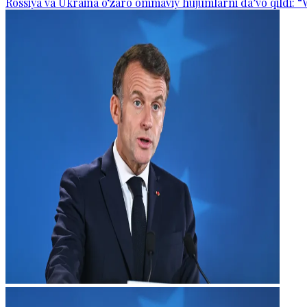
Rossiya va Ukraina o‘zaro ommaviy hujumlarni da’vo qildi: “