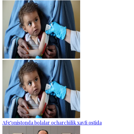
Afg‘onistonda bolalar ocharchilik xavfi ostida