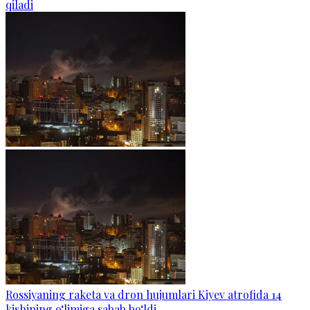
qiladi
Rossiyaning raketa va dron hujumlari Kiyev atrofida 14
kishining o‘limiga sabab bo‘ldi