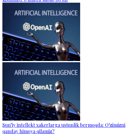
Sun’iy intellekt xakerlarga ustunlik bermoqda: O‘zimizni
qanday himoya qilamiz?