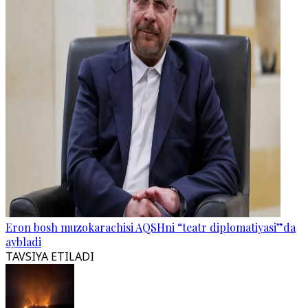
Eron bosh muzokarachisi AQSHni “teatr diplomatiyasi”da
aybladi
TAVSIYA ETILADI