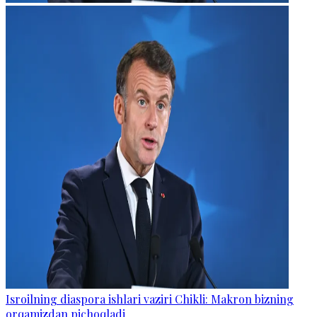
Isroilning diaspora ishlari vaziri Chikli: Makron bizning
orqamizdan pichoqladi