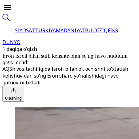
SIYOSAT
TURKIYA
MADANIYAT
BU QIZIQ
FIKR
DUNYO
1 daqiqa o'qish
Eron Isroil bilan sulh kelishuvidan so'ng havo hududini
qayta ochdi
AQSh vositachiligida Isroil bilan oʻt ochishni toʻxtatish
kelishuvidan soʻng Eron sharq yoʻnalishidagi havo
qatnovini tikladi.
Ulashing