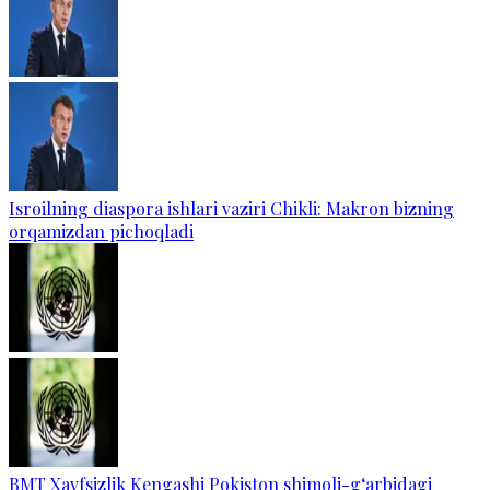
Isroilning diaspora ishlari vaziri Chikli: Makron bizning
orqamizdan pichoqladi
BMT Xavfsizlik Kengashi Pokiston shimoli-g‘arbidagi