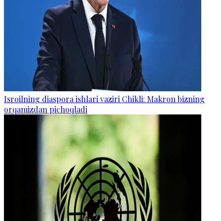
Isroilning diaspora ishlari vaziri Chikli: Makron bizning
orqamizdan pichoqladi