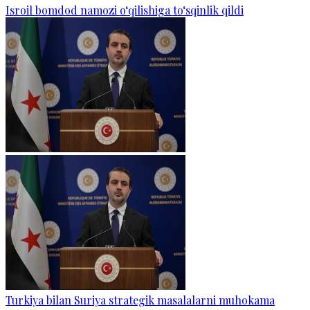
Isroil bomdod namozi o‘qilishiga to‘sqinlik qildi
Turkiya bilan Suriya strategik masalalarni muhokama