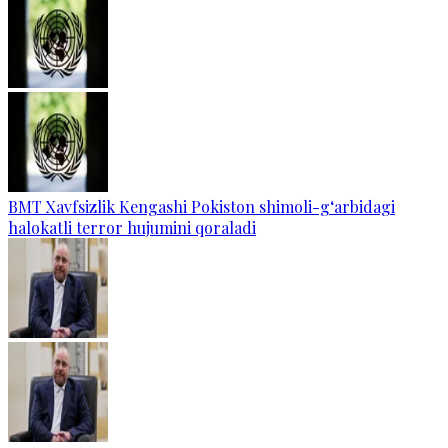
BMT Xavfsizlik Kengashi Pokiston shimoli-g‘arbidagi
halokatli terror hujumini qoraladi