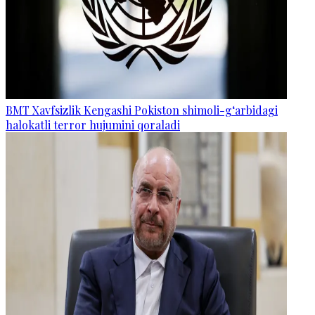
BMT Xavfsizlik Kengashi Pokiston shimoli-g‘arbidagi
halokatli terror hujumini qoraladi