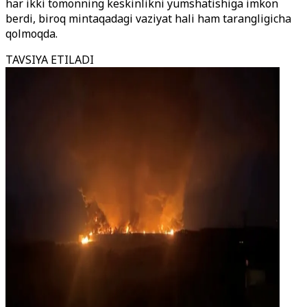
har ikki tomonning keskinlikni yumshatishiga imkon
berdi, biroq mintaqadagi vaziyat hali ham tarangligicha
qolmoqda.
TAVSIYA ETILADI