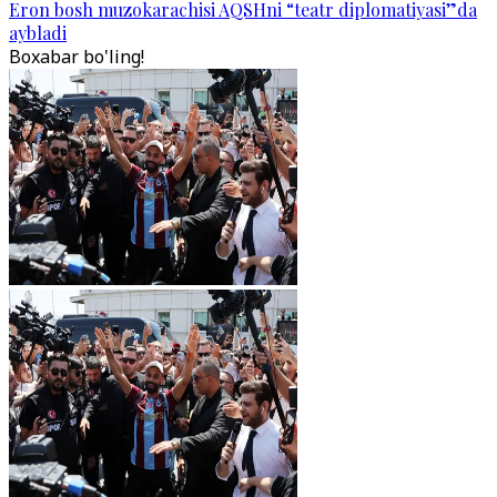
Eron bosh muzokarachisi AQSHni “teatr diplomatiyasi”da
aybladi
Boxabar bo'ling!