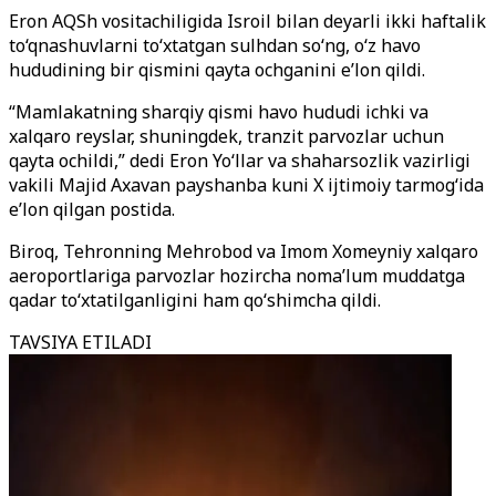
Eron AQSh vositachiligida Isroil bilan deyarli ikki haftalik
to‘qnashuvlarni to‘xtatgan sulhdan so‘ng, o‘z havo
hududining bir qismini qayta ochganini e’lon qildi.
“Mamlakatning sharqiy qismi havo hududi ichki va
xalqaro reyslar, shuningdek, tranzit parvozlar uchun
qayta ochildi,” dedi Eron Yo‘llar va shaharsozlik vazirligi
vakili Majid Axavan payshanba kuni X ijtimoiy tarmog‘ida
e’lon qilgan postida.
Biroq, Tehronning Mehrobod va Imom Xomeyniy xalqaro
aeroportlariga parvozlar hozircha noma’lum muddatga
qadar to‘xtatilganligini ham qo‘shimcha qildi.
TAVSIYA ETILADI