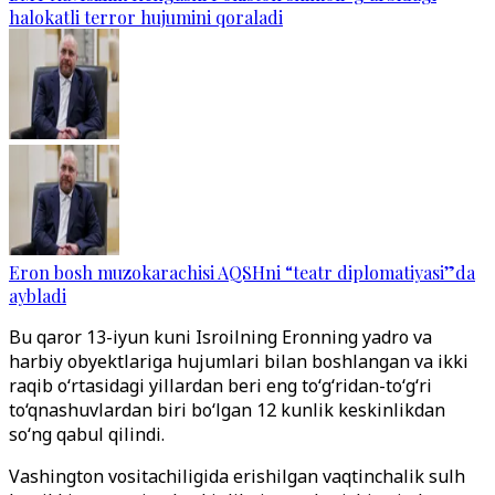
halokatli terror hujumini qoraladi
Eron bosh muzokarachisi AQSHni “teatr diplomatiyasi”da
aybladi
Bu qaror 13-iyun kuni Isroilning Eronning yadro va
harbiy obyektlariga hujumlari bilan boshlangan va ikki
raqib o‘rtasidagi yillardan beri eng to‘g‘ridan-to‘g‘ri
to‘qnashuvlardan biri bo‘lgan 12 kunlik keskinlikdan
so‘ng qabul qilindi.
Vashington vositachiligida erishilgan vaqtinchalik sulh