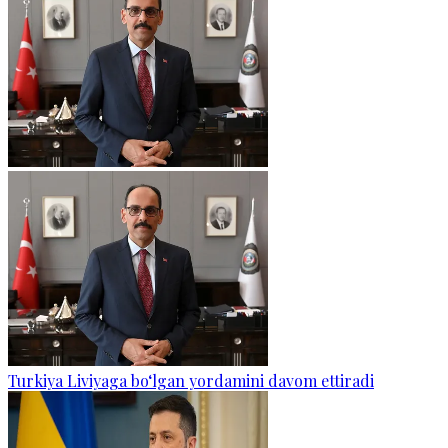
Turkiya Liviyaga bo‘lgan yordamini davom ettiradi