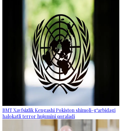
BMT Xavfsizlik Kengashi Pokiston shimoli-g‘arbidagi
halokatli terror hujumini qoraladi