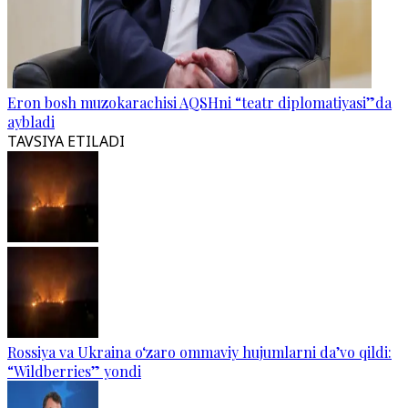
Eron bosh muzokarachisi AQSHni “teatr diplomatiyasi”da
aybladi
TAVSIYA ETILADI
Rossiya va Ukraina o‘zaro ommaviy hujumlarni da’vo qildi:
“Wildberries” yondi