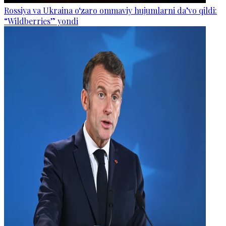
Rossiya va Ukraina o‘zaro ommaviy hujumlarni da’vo qildi:
“Wildberries” yondi