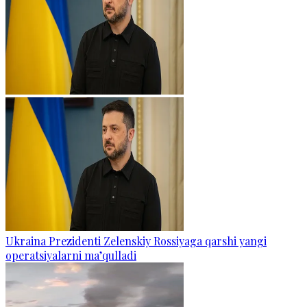
Ukraina Prezidenti Zelenskiy Rossiyaga qarshi yangi
operatsiyalarni ma’qulladi