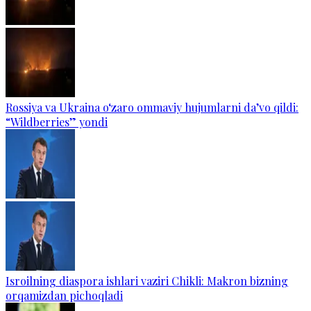
Rossiya va Ukraina o‘zaro ommaviy hujumlarni da’vo qildi:
“Wildberries” yondi
Isroilning diaspora ishlari vaziri Chikli: Makron bizning
orqamizdan pichoqladi