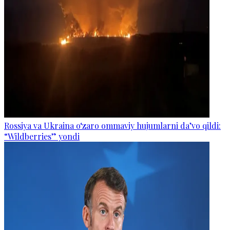
Rossiya va Ukraina o‘zaro ommaviy hujumlarni da’vo qildi:
“Wildberries” yondi