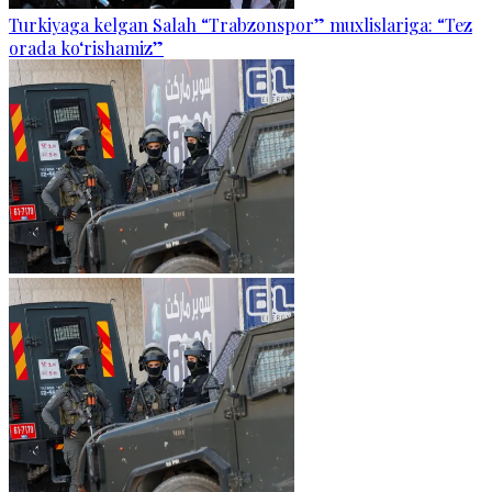
Turkiyaga kelgan Salah “Trabzonspor” muxlislariga: “Tez
orada ko‘rishamiz”