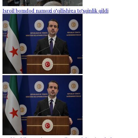
Isroil bomdod namozi o‘qilishiga to‘sqinlik qildi