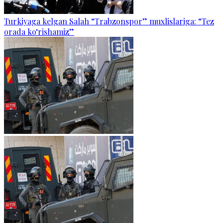
Turkiyaga kelgan Salah “Trabzonspor” muxlislariga: “Tez
orada ko‘rishamiz”