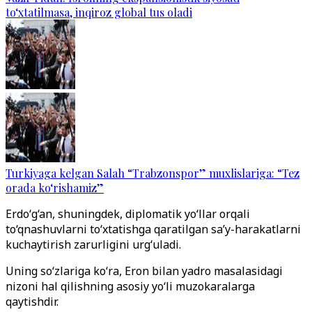
to‘xtatilmasa, inqiroz global tus oladi
Turkiyaga kelgan Salah “Trabzonspor” muxlislariga: “Tez
orada ko‘rishamiz”
Erdo‘g‘an, shuningdek, diplomatik yo‘llar orqali
to‘qnashuvlarni to‘xtatishga qaratilgan sa’y-harakatlarni
kuchaytirish zarurligini urg‘uladi.
Uning so‘zlariga ko‘ra, Eron bilan yadro masalasidagi
nizoni hal qilishning asosiy yo‘li muzokaralarga
qaytishdir.