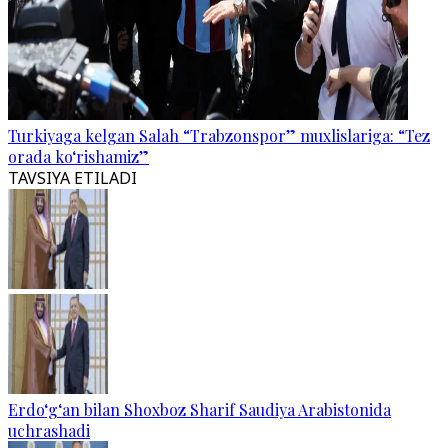
Turkiyaga kelgan Salah “Trabzonspor” muxlislariga: “Tez
orada ko‘rishamiz”
TAVSIYA ETILADI
Erdo‘g‘an bilan Shoxboz Sharif Saudiya Arabistonida
uchrashadi