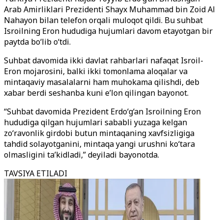
Arab Amirliklari Prezidenti Shayx Muhammad bin Zoid Al
Nahayon bilan telefon orqali muloqot qildi. Bu suhbat
Isroilning Eron hududiga hujumlari davom etayotgan bir
paytda bo‘lib o‘tdi.
Suhbat davomida ikki davlat rahbarlari nafaqat Isroil-
Eron mojarosini, balki ikki tomonlama aloqalar va
mintaqaviy masalalarni ham muhokama qilishdi, deb
xabar berdi seshanba kuni e’lon qilingan bayonot.
“Suhbat davomida Prezident Erdo‘g‘an Isroilning Eron
hududiga qilgan hujumlari sababli yuzaga kelgan
zo‘ravonlik girdobi butun mintaqaning xavfsizligiga
tahdid solayotganini, mintaqa yangi urushni ko‘tara
olmasligini ta’kidladi,” deyiladi bayonotda.
TAVSIYA ETILADI