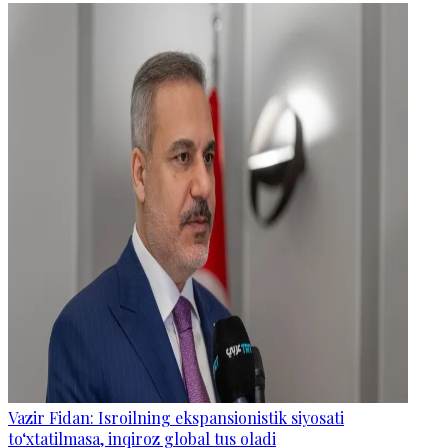
Vazir Fidan: Isroilning ekspansionistik siyosati
to‘xtatilmasa, inqiroz global tus oladi