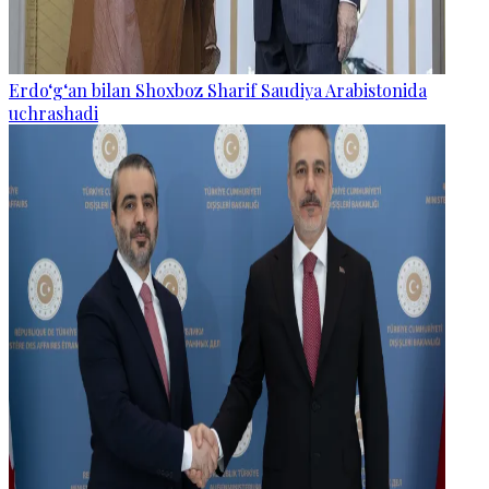
Erdo‘g‘an bilan Shoxboz Sharif Saudiya Arabistonida
uchrashadi