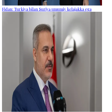
Fidan: Turkiya bilan Suriya umumiy kelajakka ega