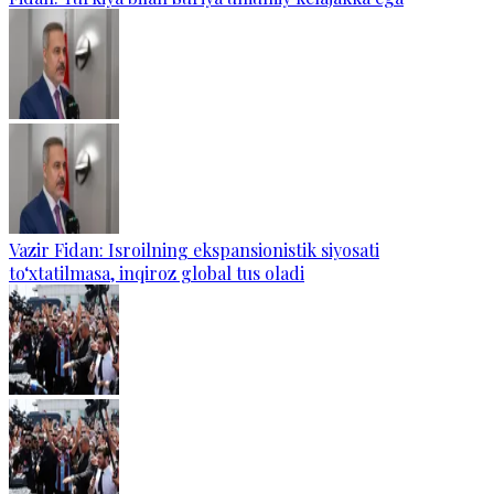
Vazir Fidan: Isroilning ekspansionistik siyosati
to‘xtatilmasa, inqiroz global tus oladi