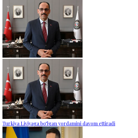
Turkiya Liviyaga bo‘lgan yordamini davom ettiradi