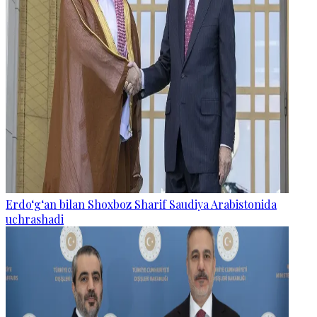
Erdo‘g‘an bilan Shoxboz Sharif Saudiya Arabistonida
uchrashadi