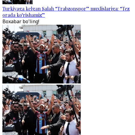
Turkiyaga kelgan Salah “Trabzonspor” muxlislariga: “Tez
orada ko‘rishamiz”
Boxabar bo'ling!