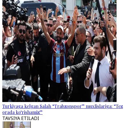
Turkiyaga kelgan Salah “Trabzonspor” muxlislariga: “Tez
orada ko‘rishamiz”
TAVSIYA ETILADI