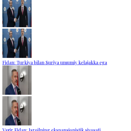
Fidan: Turkiya bilan Suriya umumiy kelajakka ega
Vazir Fidan: Isroilning ekspansionistik siyosati