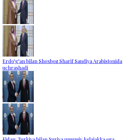
Erdo‘g‘an bilan Shoxboz Sharif Saudiya Arabistonida
uchrashadi
Fidan: Turkiya bilan Suriya umumiy kelajakka ega