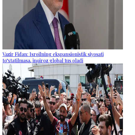
Vazir Fidan: Isroilning ekspansionistik siyosati
to‘xtatilmasa, inqiroz global tus oladi