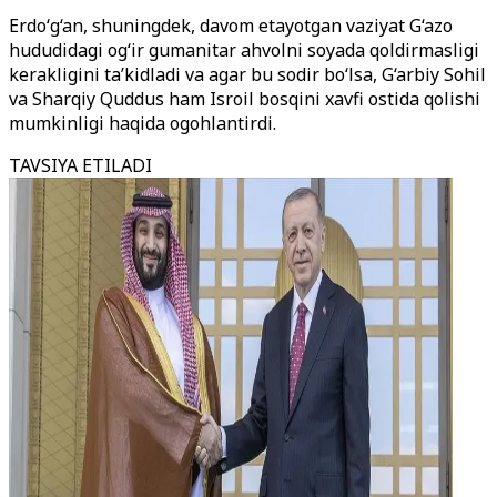
Erdo‘g‘an, shuningdek, davom etayotgan vaziyat G‘azo
hududidagi og‘ir gumanitar ahvolni soyada qoldirmasligi
kerakligini ta’kidladi va agar bu sodir bo‘lsa, G‘arbiy Sohil
va Sharqiy Quddus ham Isroil bosqini xavfi ostida qolishi
mumkinligi haqida ogohlantirdi.
TAVSIYA ETILADI