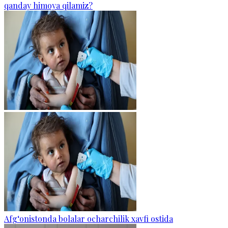
qanday himoya qilamiz?
Afg‘onistonda bolalar ocharchilik xavfi ostida