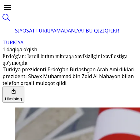
SIYOSAT
TURKIYA
MADANIYAT
BU QIZIQ
FIKR
TURKIYA
1 daqiqa o'qish
Erdo'g'an: Isroil butun mintaqa xavfsizligini xavf ostiga
qo'ymoqda
Turkiya prezidenti Erdo‘g‘an Birlashgan Arab Amirliklari
prezidenti Shayx Muhammad bin Zoid Al Nahayon bilan
telefon orqali muloqot qildi.
Ulashing