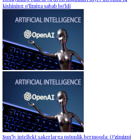
kishining o‘limiga sabab bo‘ldi
Sun’iy intellekt xakerlarga ustunlik bermoqda: O‘zimizni