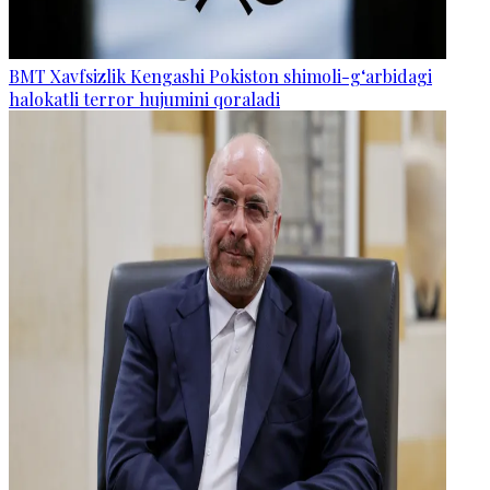
BMT Xavfsizlik Kengashi Pokiston shimoli-g‘arbidagi
halokatli terror hujumini qoraladi