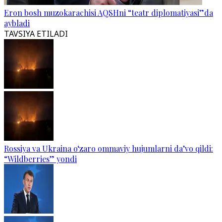
Eron bosh muzokarachisi AQSHni “teatr diplomatiyasi”da
aybladi
TAVSIYA ETILADI
Rossiya va Ukraina o‘zaro ommaviy hujumlarni da’vo qildi:
“Wildberries” yondi