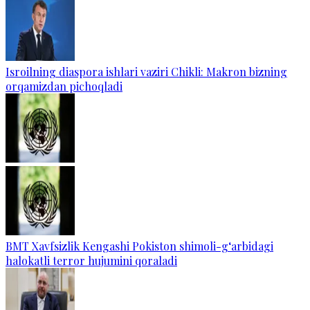
Isroilning diaspora ishlari vaziri Chikli: Makron bizning
orqamizdan pichoqladi
BMT Xavfsizlik Kengashi Pokiston shimoli-g‘arbidagi
halokatli terror hujumini qoraladi