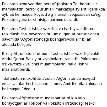
Pokiston uzoq vaqtdan beri Afg‘oniston Tolibonini o‘z
mamlakatini terror guruhlari markaziga aylantirganlikda
ayblab kelmoqda. Poyezd o‘g‘irlanishi voqeasidan so‘ng,
Pokiston yana qo‘shnisiga barmoq qaratdi.
Pokiston Tashqi ishlar vazirligi va harbiy vakilining
ta’kidlashicha, poyezdga hujum qilganlar butun voqea
davomida “Afg‘onistondagi boshqaruvchilar” bilan
aloqada bo‘lgan.
Biroq, Afg‘oniston Toliboni Tashqi ishlar vazirligi vakili
Abdul Qohar Balxiy bu ayblovlarni rad etib, Pokistonga
o‘z xavfsizlik va ichki muammolarini hal qilishni
maslahat berdi.
“Balujiston muxolifati a’zolari Afg‘onistonda mavjud
emas va ular hech qachon Islomiy Amirlik bilan aloqada
bo‘lmagan,” dedi u.
Pokiston-Afg‘oniston munosabatlarini kuzatib
borayotganlar Tolibon va Pokiston o‘rtasidagi tezkor