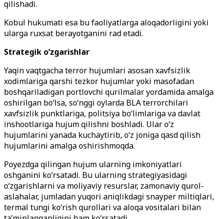
qilishadi.
Kobul hukumati esa bu faoliyatlarga aloqadorligini yoki
ularga ruxsat berayotganini rad etadi.
Strategik o‘zgarishlar
Yaqin vaqtgacha terror hujumlari asosan xavfsizlik
xodimlariga qarshi tezkor hujumlar yoki masofadan
boshqariladigan portlovchi qurilmalar yordamida amalga
oshirilgan bo‘lsa, so‘nggi oylarda BLA terrorchilari
xavfsizlik punktlariga, politsiya bo‘limlariga va davlat
inshootlariga hujum qilishni boshladi. Ular o‘z
hujumlarini yanada kuchaytirib, o‘z joniga qasd qilish
hujumlarini amalga oshirishmoqda.
Poyezdga qilingan hujum ularning imkoniyatlari
oshganini ko‘rsatadi. Bu ularning strategiyasidagi
o‘zgarishlarni va moliyaviy resurslar, zamonaviy qurol-
aslahalar, jumladan yuqori aniqlikdagi snayper miltiqlari,
termal tungi ko‘rish qurollari va aloqa vositalari bilan
ta’minlanganligini ham ko‘rsatadi.