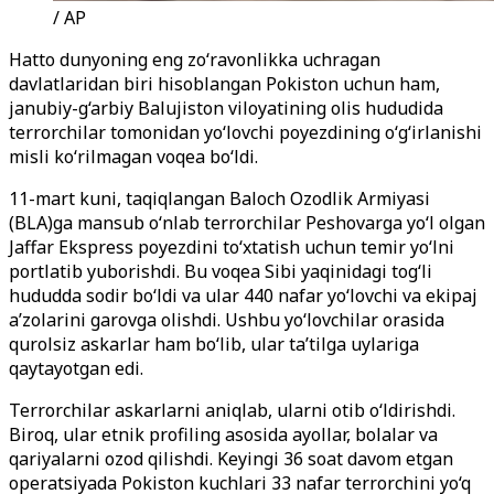
/ AP
Hatto dunyoning eng zo‘ravonlikka uchragan
davlatlaridan biri hisoblangan Pokiston uchun ham,
janubiy-g‘arbiy Balujiston viloyatining olis hududida
terrorchilar tomonidan yo‘lovchi poyezdining o‘g‘irlanishi
misli ko‘rilmagan voqea bo‘ldi.
11-mart kuni, taqiqlangan Baloch Ozodlik Armiyasi
(BLA)ga mansub o‘nlab terrorchilar Peshovarga yo‘l olgan
Jaffar Ekspress poyezdini to‘xtatish uchun temir yo‘lni
portlatib yuborishdi. Bu voqea Sibi yaqinidagi tog‘li
hududda sodir bo‘ldi va ular 440 nafar yo‘lovchi va ekipaj
a’zolarini garovga olishdi. Ushbu yo‘lovchilar orasida
qurolsiz askarlar ham bo‘lib, ular ta’tilga uylariga
qaytayotgan edi.
Terrorchilar askarlarni aniqlab, ularni otib o‘ldirishdi.
Biroq, ular etnik profiling asosida ayollar, bolalar va
qariyalarni ozod qilishdi. Keyingi 36 soat davom etgan
operatsiyada Pokiston kuchlari 33 nafar terrorchini yo‘q