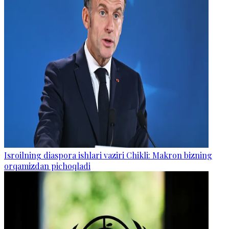
Isroilning diaspora ishlari vaziri Chikli: Makron bizning
orqamizdan pichoqladi