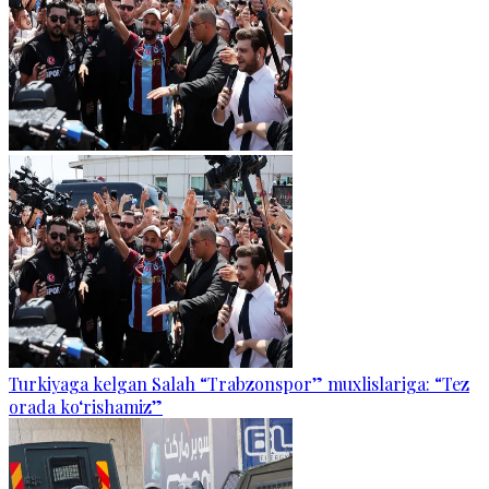
Turkiyaga kelgan Salah “Trabzonspor” muxlislariga: “Tez
orada ko‘rishamiz”