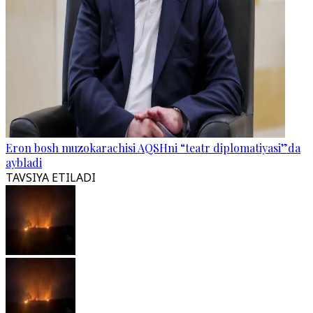
Eron bosh muzokarachisi AQSHni “teatr diplomatiyasi”da
aybladi
TAVSIYA ETILADI