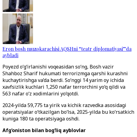
Eron bosh muzokarachisi AQSHni “teatr diplomatiyasi”da
aybladi
Poyezd o‘g‘irlanishi voqeasidan so‘ng, Bosh vazir
Shahboz Sharif hukumati terrorizmga qarshi kurashni
kuchaytirishga va’da berdi. So‘nggi 14 yarim oy ichida
xavfsizlik kuchlari 1,250 nafar terrorchini yo‘q qildi va
563 nafar o‘z xodimlarini yo‘qotdi.
2024-yilda 59,775 ta yirik va kichik razvedka asosidagi
operatsiyalar o‘tkazilgan bo‘lsa, 2025-yilda bu ko‘rsatkich
kuniga 180 ta operatsiyaga oshdi.
Afg‘oniston bilan bog‘liq ayblovlar