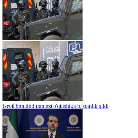
Isroil bomdod namozi o‘qilishiga to‘sqinlik qildi