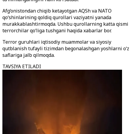
Afg‘onistondan chiqib ketayotgan AQSh va NATO
qo‘shinlarining qoldiq qurollari vaziyatni yanada
murakkablashtirmoqda. Ushbu qurollarning katta qismi
terrorchilar qo‘liga tushgani haqida xabarlar bor.
Terror guruhlari iqtisodiy muammolar va siyosiy
qutblanish tufayli tizimdan begonalashgan yoshlarni o‘z
saflariga jalb qilmoqda.
TAVSIYA ETILADI