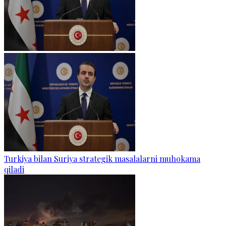
Turkiya bilan Suriya strategik masalalarni muhokama
qiladi