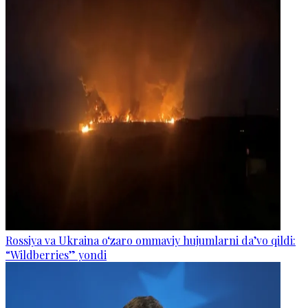
Rossiya va Ukraina o‘zaro ommaviy hujumlarni da’vo qildi:
“Wildberries” yondi