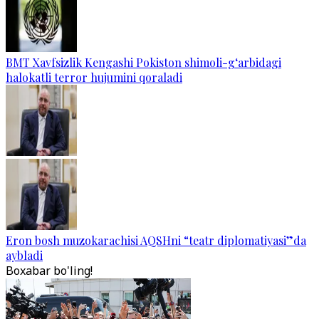
BMT Xavfsizlik Kengashi Pokiston shimoli-g‘arbidagi
halokatli terror hujumini qoraladi
Eron bosh muzokarachisi AQSHni “teatr diplomatiyasi”da
aybladi
Boxabar bo'ling!