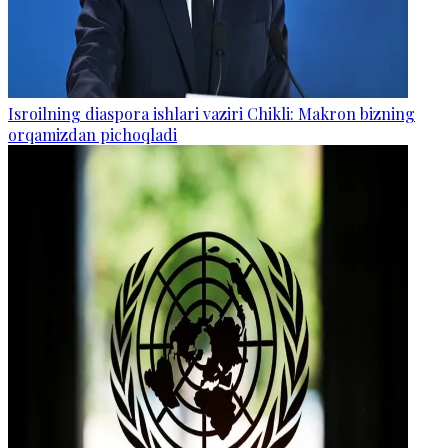
Isroilning diaspora ishlari vaziri Chikli: Makron bizning
orqamizdan pichoqladi