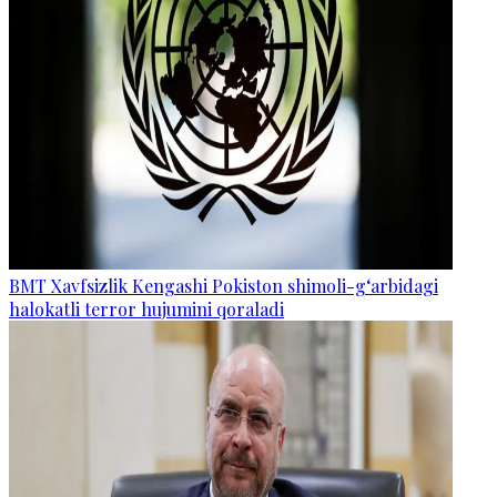
BMT Xavfsizlik Kengashi Pokiston shimoli-g‘arbidagi
halokatli terror hujumini qoraladi