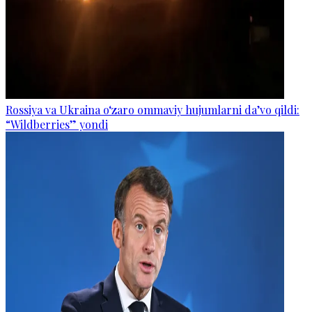
Rossiya va Ukraina o‘zaro ommaviy hujumlarni da’vo qildi:
“Wildberries” yondi