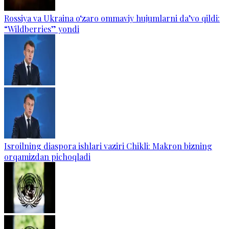
Rossiya va Ukraina o‘zaro ommaviy hujumlarni da’vo qildi:
“Wildberries” yondi
Isroilning diaspora ishlari vaziri Chikli: Makron bizning
orqamizdan pichoqladi