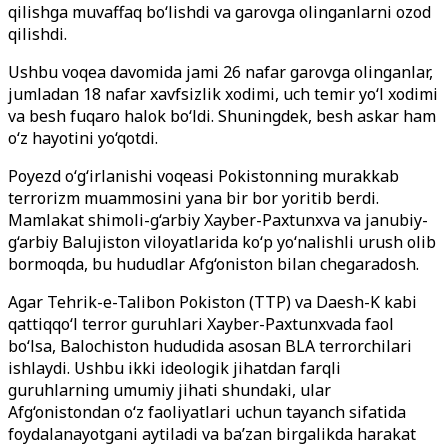
qilishga muvaffaq bo‘lishdi va garovga olinganlarni ozod
qilishdi.
Ushbu voqea davomida jami 26 nafar garovga olinganlar,
jumladan 18 nafar xavfsizlik xodimi, uch temir yo‘l xodimi
va besh fuqaro halok bo‘ldi. Shuningdek, besh askar ham
o‘z hayotini yo‘qotdi.
Poyezd o‘g‘irlanishi voqeasi Pokistonning murakkab
terrorizm muammosini yana bir bor yoritib berdi.
Mamlakat shimoli-g‘arbiy Xayber-Paxtunxva va janubiy-
g‘arbiy Balujiston viloyatlarida ko‘p yo‘nalishli urush olib
bormoqda, bu hududlar Afg‘oniston bilan chegaradosh.
Agar Tehrik-e-Talibon Pokiston (TTP) va Daesh-K kabi
qattiqqo‘l terror guruhlari Xayber-Paxtunxvada faol
bo‘lsa, Balochiston hududida asosan BLA terrorchilari
ishlaydi. Ushbu ikki ideologik jihatdan farqli
guruhlarning umumiy jihati shundaki, ular
Afg‘onistondan o‘z faoliyatlari uchun tayanch sifatida
foydalanayotgani aytiladi va ba’zan birgalikda harakat