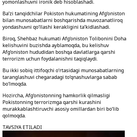
yomonlashuvni ironik deb hisoblashadi.
Ba’zi tanqidchilar Pokiston hukumatining Afg‘oniston
bilan munosabatlarni boshqarishda muvozanatliroq
yondashuvni qo‘llashi kerakligini ta’kidlashadi.
Biroq, Shehbaz hukumati Afg‘oniston Tolibonini Doha
kelishuvini buzishda ayblamoqda, bu kelishuv
Afg‘oniston hududidan boshqa davlatlarga qarshi
terrorizm uchun foydalanishni taqiqlaydi.
Bu ikki sobiq ittifoqchi o‘rtasidagi munosabatlarning
taranglashuvi chegaradagi to‘qnashuvlarga sabab
bo‘lmoqda.
Hozircha, Afg‘onistonning hamkorlik qilmasligi
Pokistonning terrorizmga qarshi kurashini
murakkablashtiruvchi asosiy omillardan biri bo‘lib
qolmoqda.
TAVSIYA ETILADI