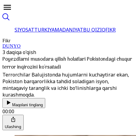
SIYOSAT
TURKIYA
MADANIYAT
BU QIZIQ
FIKR
Fikr
DUNYO
3 daqiqa o'qish
Poyezdlarni musodara qilish holatlari Pokistondagi chuqur
terror inqirozini ko'rsatadi
Terrorchilar Balujistonda hujumlarni kuchaytirar ekan,
Pokiston barqarorlikka tahdid soladigan isyon,
mintaqaviy taranglik va ichki boʻlinishlarga qarshi
kurashmoqda.
Maqolani tinglang
00:00
Ulashing