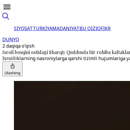
SIYOSAT
TURKIYA
MADANIYAT
BU QIZIQ
FIKR
DUNYO
2 daqiqa o'qish
Isroil bosqini ostidagi Sharqiy Quddusda bir rohiba kaltakla
Isroilliklarning nasroniylarga qarshi tizimli hujumlariga y
Ulashing