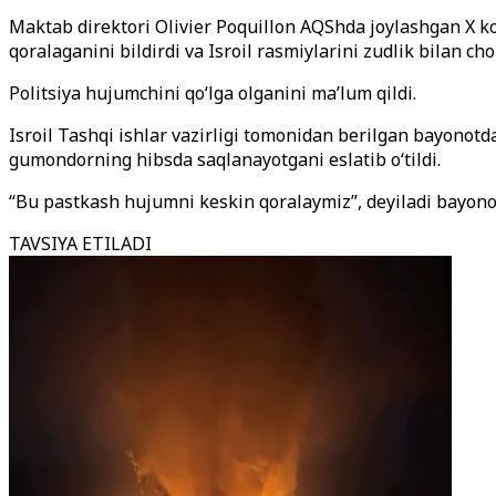
Maktab direktori Olivier Poquillon AQShda joylashgan X k
qoralaganini bildirdi va Isroil rasmiylarini zudlik bilan cho
Politsiya hujumchini qo‘lga olganini ma’lum qildi.
Isroil Tashqi ishlar vazirligi tomonidan berilgan bayonot
gumondorning hibsda saqlanayotgani eslatib o‘tildi.
“Bu pastkash hujumni keskin qoralaymiz”, deyiladi bayonot
TAVSIYA ETILADI