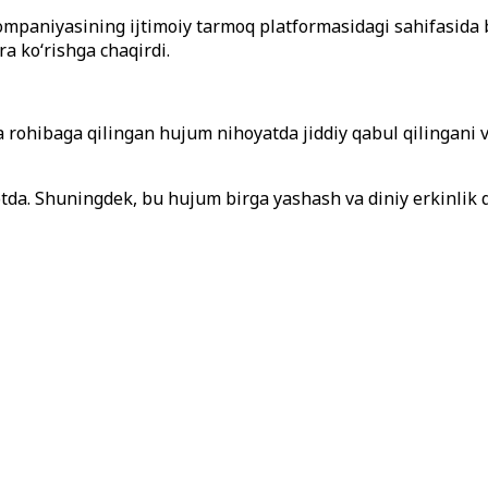
ompaniyasining ijtimoiy tarmoq platformasidagi sahifasida
ra ko‘rishga chaqirdi.
da rohibaga qilingan hujum nihoyatda jiddiy qabul qilingani
da. Shuningdek, bu hujum birga yashash va diniy erkinlik qad