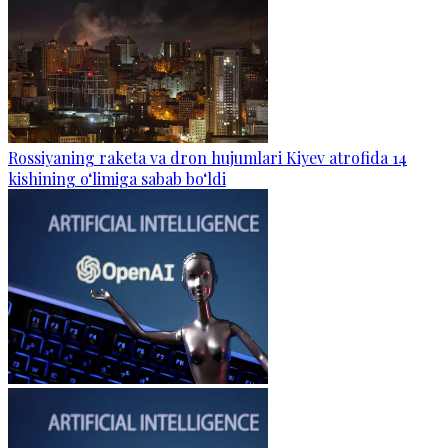
Rossiyaning raketa va dron hujumlari Kiyev atrofida 14
kishining o‘limiga sabab bo‘ldi