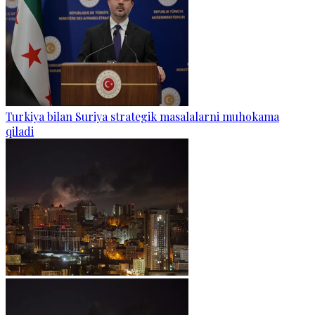
Turkiya bilan Suriya strategik masalalarni muhokama
qiladi