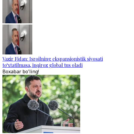
Vazir Fidan: Isroilning ekspansionistik siyosati
to‘xtatilmasa, inqiroz global tus oladi
Boxabar bo'ling!