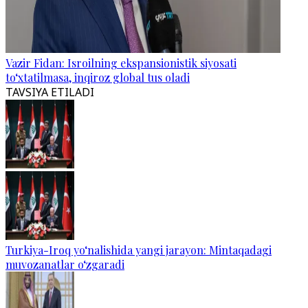
Vazir Fidan: Isroilning ekspansionistik siyosati
to‘xtatilmasa, inqiroz global tus oladi
TAVSIYA ETILADI
Turkiya-Iroq yo‘nalishida yangi jarayon: Mintaqadagi
muvozanatlar o‘zgaradi