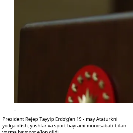
_
Prezident Rejep Tayyip Erdo‘g‘an 19 - may Ataturkni
yodga olish, yoshlar va sport bayrami munosabati bilan
yozma bayonot e’lon qildi.