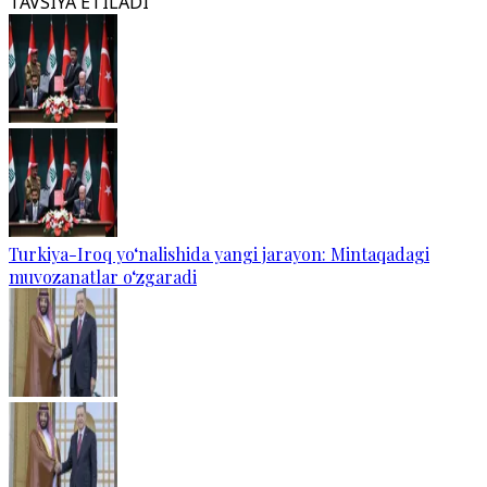
TAVSIYA ETILADI
Turkiya-Iroq yo‘nalishida yangi jarayon: Mintaqadagi
muvozanatlar o‘zgaradi