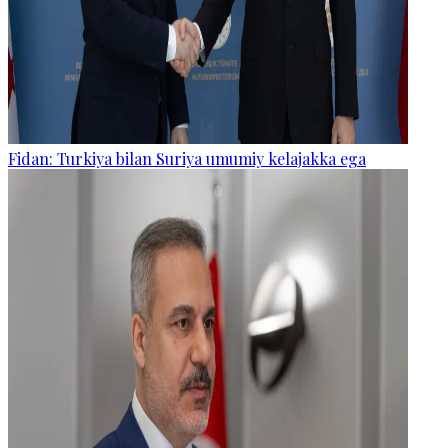
Fidan: Turkiya bilan Suriya umumiy kelajakka ega