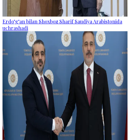
Erdo‘g‘an bilan Shoxboz Sharif Saudiya Arabistonida
uchrashadi