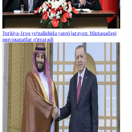
Turkiya-Iroq yo‘nalishida yangi jarayon: Mintaqadagi
muvozanatlar o‘zgaradi