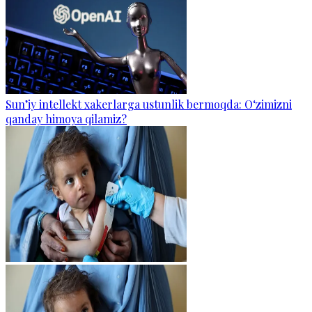
Sun’iy intellekt xakerlarga ustunlik bermoqda: O‘zimizni
qanday himoya qilamiz?