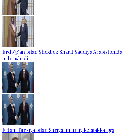
Erdo‘g‘an bilan Shoxboz Sharif Saudiya Arabistonida
uchrashadi
Fidan: Turkiya bilan Suriya umumiy kelajakka ega