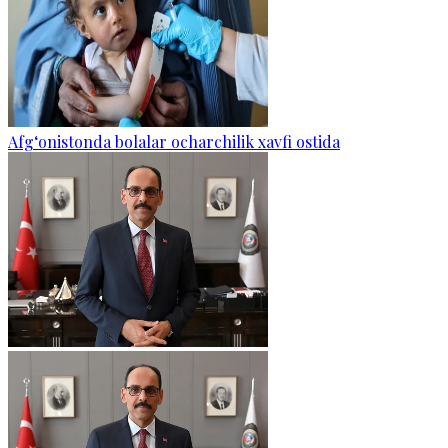
Afg‘onistonda bolalar ocharchilik xavfi ostida