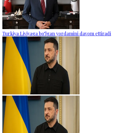
Turkiya Liviyaga bo‘lgan yordamini davom ettiradi