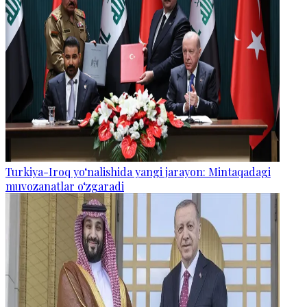
Turkiya-Iroq yo‘nalishida yangi jarayon: Mintaqadagi
muvozanatlar o‘zgaradi