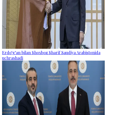
Erdo‘g‘an bilan Shoxboz Sharif Saudiya Arabistonida
uchrashadi