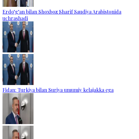
Erdo‘g‘an bilan Shoxboz Sharif Saudiya Arabistonida
uchrashadi
Fidan: Turkiya bilan Suriya umumiy kelajakka ega