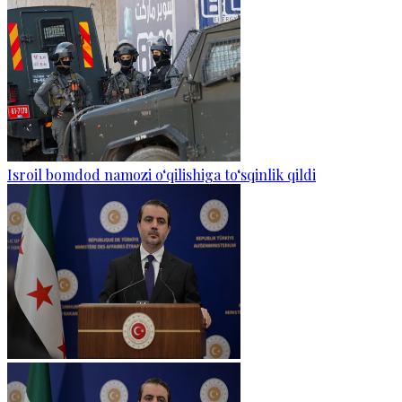
Isroil bomdod namozi o‘qilishiga to‘sqinlik qildi