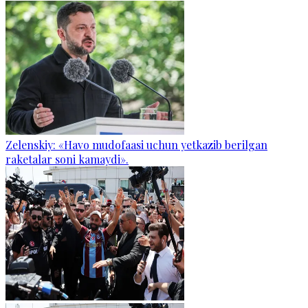
Zelenskiy: «Havo mudofaasi uchun yetkazib berilgan
raketalar soni kamaydi».