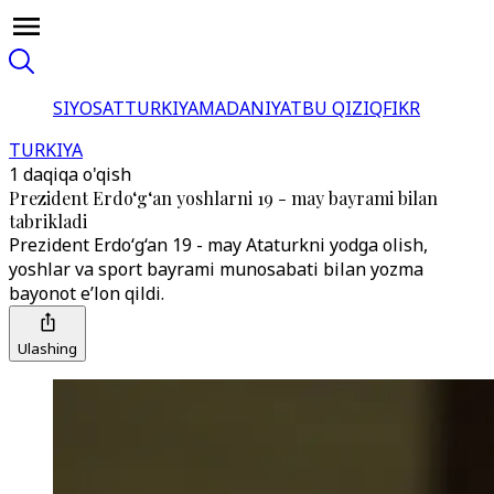
SIYOSAT
TURKIYA
MADANIYAT
BU QIZIQ
FIKR
TURKIYA
1 daqiqa o'qish
Prezident Erdo‘g‘an yoshlarni 19 - may bayrami bilan
tabrikladi
Prezident Erdo‘g‘an 19 - may Ataturkni yodga olish,
yoshlar va sport bayrami munosabati bilan yozma
bayonot e’lon qildi.
Ulashing