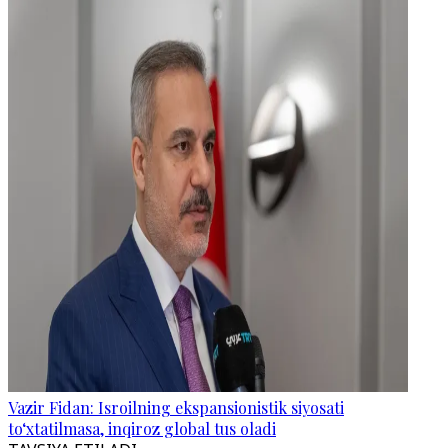
Vazir Fidan: Isroilning ekspansionistik siyosati
to‘xtatilmasa, inqiroz global tus oladi