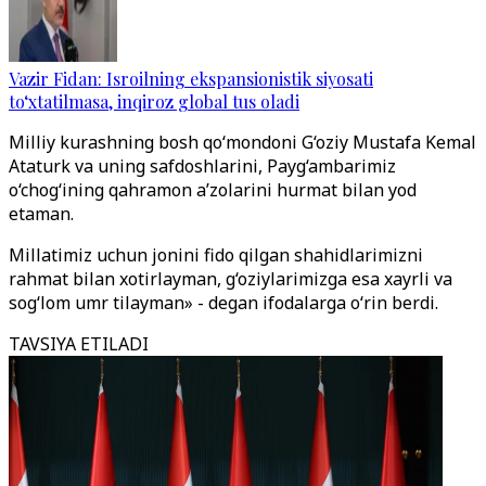
Vazir Fidan: Isroilning ekspansionistik siyosati
to‘xtatilmasa, inqiroz global tus oladi
Milliy kurashning bosh qo‘mondoni G‘oziy Mustafa Kemal
Ataturk va uning safdoshlarini, Payg‘ambarimiz
o‘chog‘ining qahramon a’zolarini hurmat bilan yod
etaman.
Millatimiz uchun jonini fido qilgan shahidlarimizni
rahmat bilan xotirlayman, g‘oziylarimizga esa xayrli va
sog‘lom umr tilayman» - degan ifodalarga o‘rin berdi.
TAVSIYA ETILADI