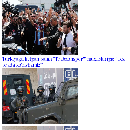
Turkiyaga kelgan Salah “Trabzonspor” muxlislariga: “Tez
orada ko‘rishamiz”