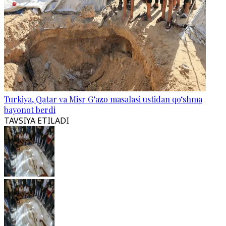
Turkiya, Qatar va Misr G‘azo masalasi ustidan qo‘shma
bayonot berdi
TAVSIYA ETILADI