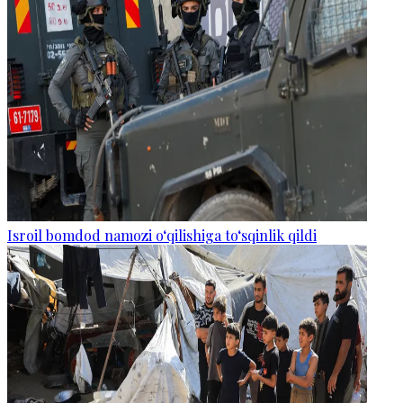
Isroil bomdod namozi o‘qilishiga to‘sqinlik qildi