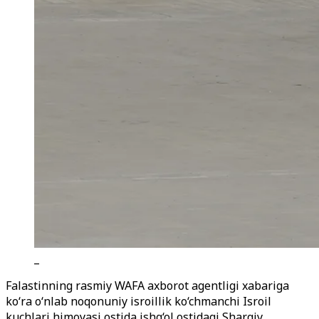
_
Falastinning rasmiy WAFA axborot agentligi xabariga
ko‘ra o‘nlab noqonuniy isroillik ko‘chmanchi Isroil
kuchlari himoyasi ostida ishg‘ol ostidagi Sharqiy