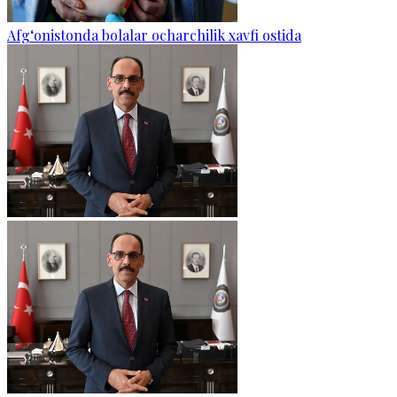
Afg‘onistonda bolalar ocharchilik xavfi ostida