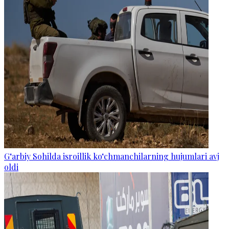
G‘arbiy Sohilda isroillik ko‘chmanchilarning hujumlari avj
oldi