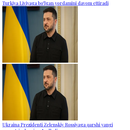
Turkiya Liviyaga bo‘lgan yordamini davom ettiradi
Ukraina Prezidenti Zelenskiy Rossiyaga qarshi yangi