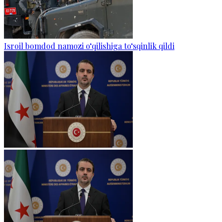
Isroil bomdod namozi o‘qilishiga to‘sqinlik qildi