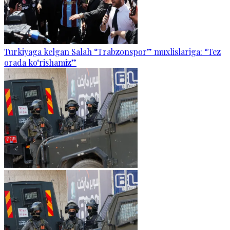
Turkiyaga kelgan Salah “Trabzonspor” muxlislariga: “Tez
orada ko‘rishamiz”