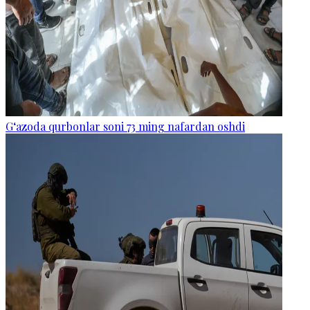
G‘azoda qurbonlar soni 73 ming nafardan oshdi