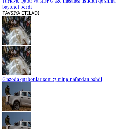
Turkiya, Qatar va Misr G‘azo masalasi ustidan qo‘shma
bayonot berdi
TAVSIYA ETILADI
G‘azoda qurbonlar soni 73 ming nafardan oshdi