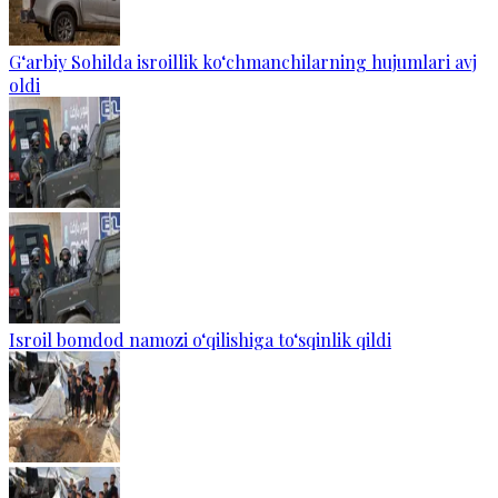
G‘arbiy Sohilda isroillik ko‘chmanchilarning hujumlari avj
oldi
Isroil bomdod namozi o‘qilishiga to‘sqinlik qildi