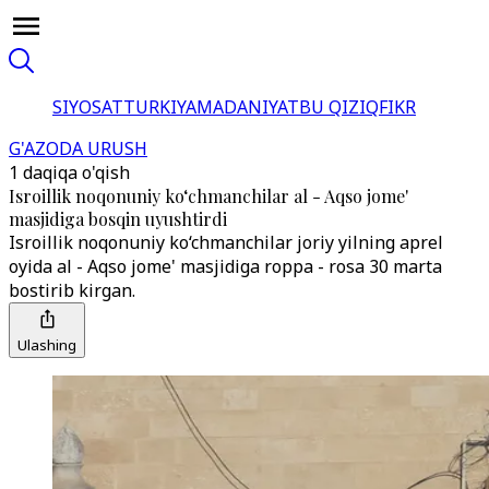
SIYOSAT
TURKIYA
MADANIYAT
BU QIZIQ
FIKR
G'AZODA URUSH
1 daqiqa o'qish
Isroillik noqonuniy ko‘chmanchilar al - Aqso jome'
masjidiga bosqin uyushtirdi
Isroillik noqonuniy ko‘chmanchilar joriy yilning aprel
oyida al - Aqso jome' masjidiga roppa - rosa 30 marta
bostirib kirgan.
Ulashing