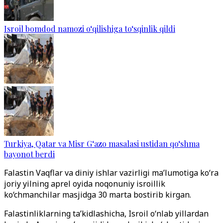
Isroil bomdod namozi o‘qilishiga to‘sqinlik qildi
Turkiya, Qatar va Misr G‘azo masalasi ustidan qo‘shma
bayonot berdi
Falastin Vaqflar va diniy ishlar vazirligi ma’lumotiga ko‘ra
joriy yilning aprel oyida noqonuniy isroillik
ko‘chmanchilar masjidga 30 marta bostirib kirgan.
Falastinliklarning ta’kidlashicha, Isroil o‘nlab yillardan