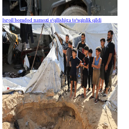
Isroil bomdod namozi o‘qilishiga to‘sqinlik qildi