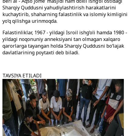
beri al - Aqso jome’ masjidi ham doxil ishg‘ol ostidagi
Sharqiy Quddusni yahudiylashtirish harakatlarini
kuchaytirib, shaharning falastinlik va islomiy kimligini
yo‘q qilishga urinmoqda.
Falastinliklar, 1967 - yildagi Isroil ishg‘oli hamda 1980 -
yildagi noqonuniy anneksiyani tan olmagan xalqaro
qarorlarga tayangan holda Sharqiy Quddusni bo‘lajak
davlatlarining poytaxti deb biladi.
TAVSIYA ETILADI