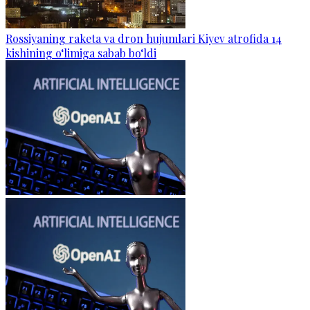
Rossiyaning raketa va dron hujumlari Kiyev atrofida 14
kishining o‘limiga sabab bo‘ldi