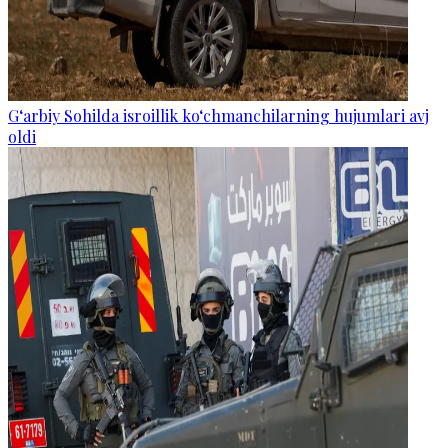
G‘arbiy Sohilda isroillik ko‘chmanchilarning hujumlari avj
oldi