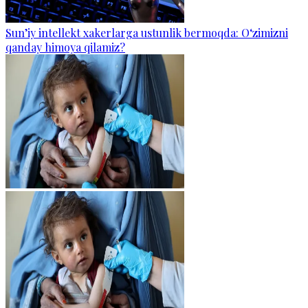
Sun’iy intellekt xakerlarga ustunlik bermoqda: O‘zimizni
qanday himoya qilamiz?