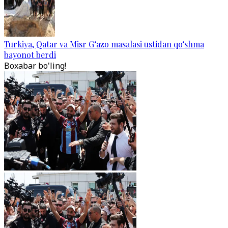
Turkiya, Qatar va Misr G‘azo masalasi ustidan qo‘shma
bayonot berdi
Boxabar bo'ling!