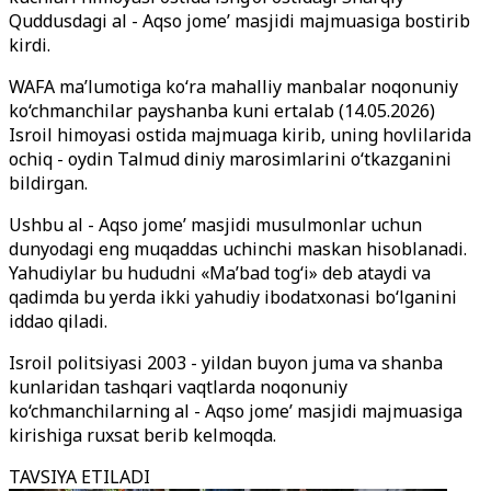
Quddusdagi al - Aqso jome’ masjidi majmuasiga bostirib
kirdi.
WAFA ma’lumotiga ko‘ra mahalliy manbalar noqonuniy
ko‘chmanchilar payshanba kuni ertalab (14.05.2026)
Isroil himoyasi ostida majmuaga kirib, uning hovlilarida
ochiq - oydin Talmud diniy marosimlarini o‘tkazganini
bildirgan.
Ushbu al - Aqso jome’ masjidi musulmonlar uchun
dunyodagi eng muqaddas uchinchi maskan hisoblanadi.
Yahudiylar bu hududni «Ma’bad tog‘i» deb ataydi va
qadimda bu yerda ikki yahudiy ibodatxonasi bo‘lganini
iddao qiladi.
Isroil politsiyasi 2003 - yildan buyon juma va shanba
kunlaridan tashqari vaqtlarda noqonuniy
ko‘chmanchilarning al - Aqso jome’ masjidi majmuasiga
kirishiga ruxsat berib kelmoqda.
TAVSIYA ETILADI