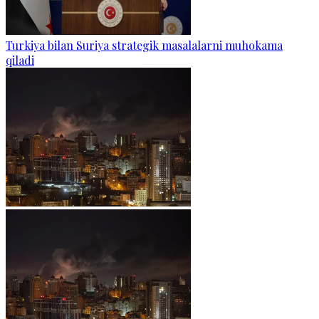
Turkiya bilan Suriya strategik masalalarni muhokama
qiladi