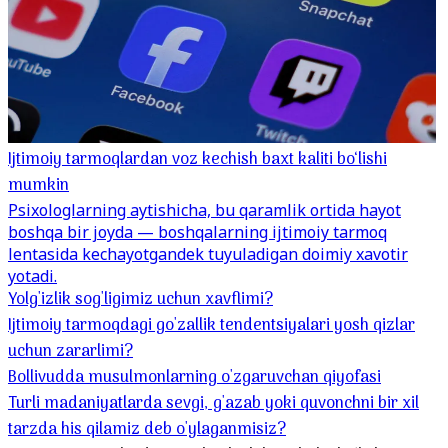
Ijtimoiy tarmoqlardan voz kechish baxt kaliti bo‘lishi
mumkin
Psixologlarning aytishicha, bu qaramlik ortida hayot
boshqa bir joyda — boshqalarning ijtimoiy tarmoq
lentasida kechayotgandek tuyuladigan doimiy xavotir
yotadi.
Yolg'izlik sog'ligimiz uchun xavflimi?
Ijtimoiy tarmoqdagi go'zallik tendentsiyalari yosh qizlar
uchun zararlimi?
Bollivudda musulmonlarning o'zgaruvchan qiyofasi
Turli madaniyatlarda sevgi, g'azab yoki quvonchni bir xil
tarzda his qilamiz deb o'ylaganmisiz?