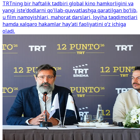
TRTning bir haftalik tadbiri global kino hamkorligini va
yangi iste'dodlarni qo'llab-quvvatlashga qaratilgan bo‘lib,
u film namoyishlari, mahorat darslari, loyiha taqdimotlari
hamda xalqaro hakamlar hay’ati faoliyatini o‘z ichiga
oladi.