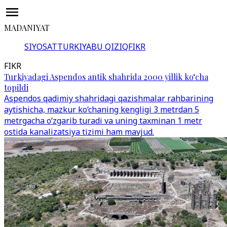
MADANIYAT
SIYOSAT
TURKIYA
BU QIZIQ
FIKR
FIKR
Turkiyadagi Aspendos antik shahrida 2000 yillik ko‘cha
topildi
Aspendos qadimiy shahridagi qazishmalar rahbarining
aytishicha, mazkur ko‘chaning kengligi 3 metrdan 5
metrgacha o‘zgarib turadi va uning taxminan 1 metr
ostida kanalizatsiya tizimi ham mavjud.