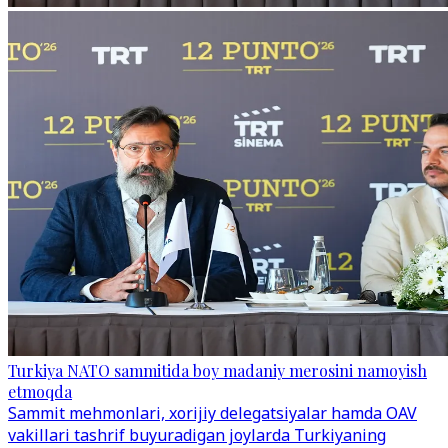
Turkiya NATO sammitida boy madaniy merosini namoyish
etmoqda
Sammit mehmonlari, xorijiy delegatsiyalar hamda OAV
vakillari tashrif buyuradigan joylarda Turkiyaning