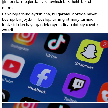
Ijtimoiy tarmoqlardan voz kechish baxt kaliti bo‘lishi
mumkin
Psixologlarning aytishicha, bu qaramlik ortida hayot
boshqa bir joyda — boshqalarning ijtimoiy tarmoq
lentasida kechayotgandek tuyuladigan doimiy xavotir
yotadi.