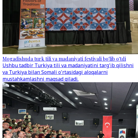
Mogadishuda turk tili va madaniyati festivali bo'lib o'tdi
Ushbu tadbir Turkiya tili va madaniyatini targ'ib qilishni
va Turkiya bilan Somali o'rtasidagi aloqalarni
mustahkamlashni maqsad qiladi.