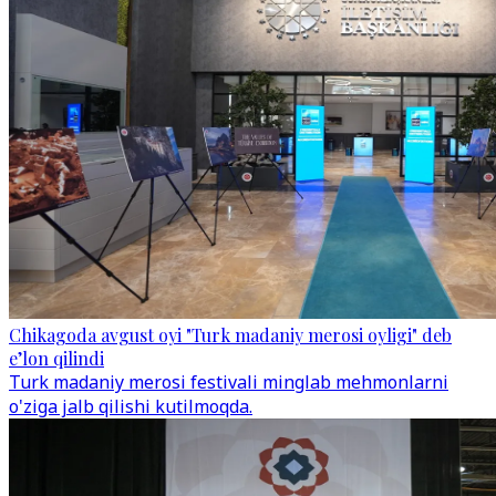
Chikagoda avgust oyi "Turk madaniy merosi oyligi" deb
e’lon qilindi
Turk madaniy merosi festivali minglab mehmonlarni
o'ziga jalb qilishi kutilmoqda.