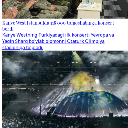
Kanye West Istanbulda 118 000 tomoshabinga konsert
berdi
Kanye Westning Turkiyadagi ilk konserti Yevropa va
Yaqin Sharq bo'ylab olomonni Otaturk Olimpiya
stadioniga to'pladi.