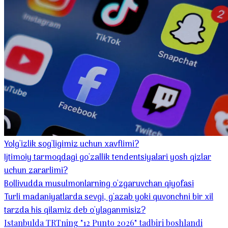
Yolg'izlik sog'ligimiz uchun xavflimi?
Ijtimoiy tarmoqdagi go'zallik tendentsiyalari yosh qizlar
uchun zararlimi?
Bollivudda musulmonlarning o'zgaruvchan qiyofasi
Turli madaniyatlarda sevgi, g'azab yoki quvonchni bir xil
tarzda his qilamiz deb o'ylaganmisiz?
Istanbulda TRTning "12 Punto 2026" tadbiri boshlandi