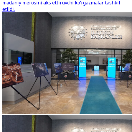
madaniy merosini aks ettiruvchi ko‘rgazmalar tashkil
etildi.