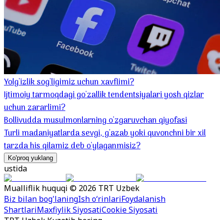
Yolg'izlik sog'ligimiz uchun xavflimi?
Ijtimoiy tarmoqdagi go'zallik tendentsiyalari yosh qizlar
uchun zararlimi?
Bollivudda musulmonlarning o'zgaruvchan qiyofasi
Turli madaniyatlarda sevgi, g'azab yoki quvonchni bir xil
tarzda his qilamiz deb o'ylaganmisiz?
Ko'proq yuklang
ustida
Mualliflik huquqi © 2026 TRT Uzbek
Biz bilan bog'laning
Ish o‘rinlari
Foydalanish
Shartlari
Maxfiylik Siyosati
Cookie Siyosati