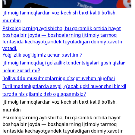
Ijtimoiy tarmoqlardan voz kechish baxt kaliti bo‘lishi
mumkin
Psixologlarning aytishicha, bu qaramlik ortida hayot
boshqa bir joyda — boshqalarning ijtimoiy tarmoq
lentasida kechayotgandek tuyuladigan doimiy xavotir
yotadi.
Yolg'izlik sog'ligimiz uchun xavflimi?
Ijtimoiy tarmoqdagi go'zallik tendentsiyalari yosh qizlar
uchun zararlimi?
Bollivudda musulmonlarning o'zgaruvchan qiyofasi
Turli madaniyatlarda sevgi, g'azab yoki quvonchni bir xil
tarzda his qilamiz deb o'ylaganmisiz?
Ijtimoiy tarmoqlardan voz kechish baxt kaliti bo‘lishi
mumkin
Psixologlarning aytishicha, bu qaramlik ortida hayot
boshqa bir joyda — boshqalarning ijtimoiy tarmoq
lentasida kechayotgandek tuyuladigan doimiy xavotir