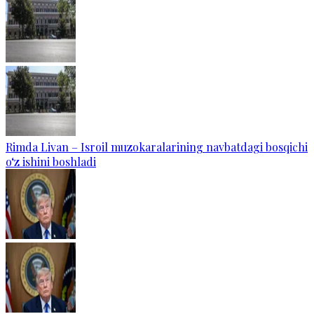
Rimda Livan – Isroil muzokaralarining navbatdagi bosqichi
o‘z ishini boshladi