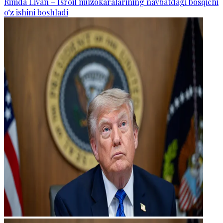
Rimda Livan – Isroil muzokaralarining navbatdagi bosqichi
o‘z ishini boshladi