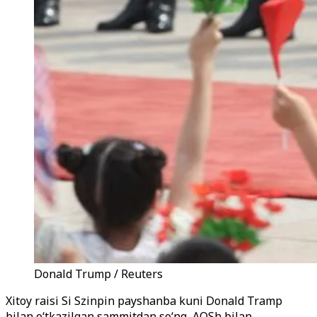
Donald Trump / Reuters
Xitoy raisi Si Szinpin payshanba kuni Donald Tramp
bilan o‘tkazilgan sammitdan so‘ng, AQSh bilan