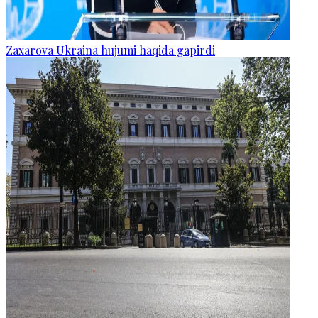
Zaxarova Ukraina hujumi haqida gapirdi