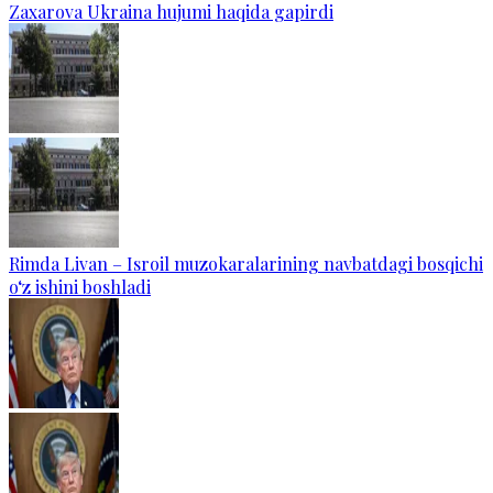
Zaxarova Ukraina hujumi haqida gapirdi
Rimda Livan – Isroil muzokaralarining navbatdagi bosqichi
o‘z ishini boshladi