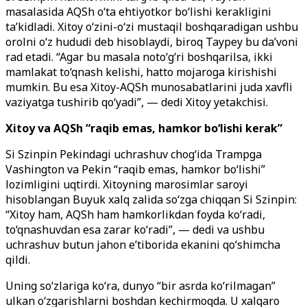
masalasida AQSh o‘ta ehtiyotkor bo‘lishi kerakligini
ta’kidladi. Xitoy o‘zini-o‘zi mustaqil boshqaradigan ushbu
orolni o‘z hududi deb hisoblaydi, biroq Taypey bu da’voni
rad etadi. “Agar bu masala noto‘g‘ri boshqarilsa, ikki
mamlakat to‘qnash kelishi, hatto mojaroga kirishishi
mumkin. Bu esa Xitoy-AQSh munosabatlarini juda xavfli
vaziyatga tushirib qo‘yadi”, — dedi Xitoy yetakchisi.
Xitoy va AQSh “raqib emas, hamkor bo‘lishi kerak”
Si Szinpin Pekindagi uchrashuv chog‘ida Trampga
Vashington va Pekin “raqib emas, hamkor bo‘lishi”
lozimligini uqtirdi. Xitoyning marosimlar saroyi
hisoblangan Buyuk xalq zalida so‘zga chiqqan Si Szinpin:
“Xitoy ham, AQSh ham hamkorlikdan foyda ko‘radi,
to‘qnashuvdan esa zarar ko‘radi”, — dedi va ushbu
uchrashuv butun jahon e’tiborida ekanini qo‘shimcha
qildi.
Uning so‘zlariga ko‘ra, dunyo “bir asrda ko‘rilmagan”
ulkan o‘zgarishlarni boshdan kechirmoqda. U xalqaro