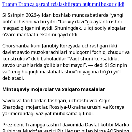
Tramp Eronga qarshi rejalashtirgan hujumni bekor qildi
Si Szinpin 2026-yildan boshlab munosabatlarda “yangi
bob” ochishni va bu yilni “tarixiy davr”ga aylantirishni
maqsad qilganini aytdi. Shuningdek, u iqtisodiy aloqalar
o‘zaro manfaatli ekanini qayd etdi.
Chorshanba kuni Janubiy Koreyada uchrashgan ikki
davlat savdo muzokarachilari muloqotni “ochiq, chuqur va
konstruktiv” deb baholadilar. “Vaqt shuni ko‘rsatdiki,
savdo urushlarida g‘oliblar bo‘lmaydi”, — dedi Si Szinpin
va “teng huquqli maslahatlashuv”ni yagona to‘g‘ri yo‘l
deb atadi.
Mintaqaviy mojarolar va xalqaro masalalar
Savdo va tariflardan tashqari, uchrashuvda Yaqin
Sharqdagi mojarolar, Rossiya-Ukraina urushi va Koreya
yarimorolidagi vaziyat muhokama qilindi.
Prezident Trampga tashrif davomida Davlat kotibi Marko
Rubio va Mudofaa vaziri Pit Hegset bilan birga AQShning