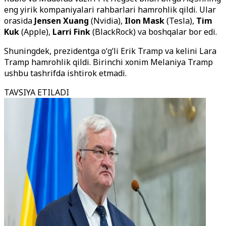
eng yirik kompaniyalari rahbarlari hamrohlik qildi. Ular
orasida
Jensen Xuang
(Nvidia),
Ilon Mask
(Tesla),
Tim
Kuk
(Apple),
Larri Fink
(BlackRock) va boshqalar bor edi.
Shuningdek, prezidentga o‘g‘li Erik Tramp va kelini Lara
Tramp hamrohlik qildi. Birinchi xonim Melaniya Tramp
ushbu tashrifda ishtirok etmadi.
TAVSIYA ETILADI