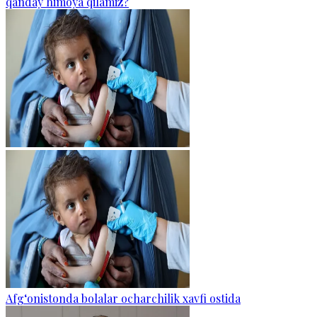
qanday himoya qilamiz?
Afg‘onistonda bolalar ocharchilik xavfi ostida