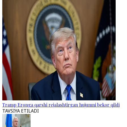
Tramp Eronga qarshi rejalashtirgan hujumni bekor qildi
TAVSIYA ETILADI