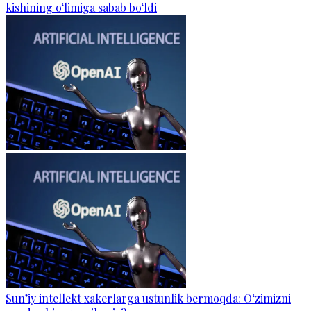
kishining o‘limiga sabab bo‘ldi
Sun’iy intellekt xakerlarga ustunlik bermoqda: O‘zimizni