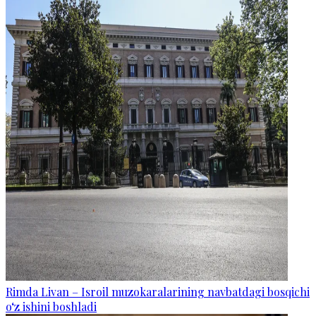
Rimda Livan – Isroil muzokaralarining navbatdagi bosqichi
o‘z ishini boshladi