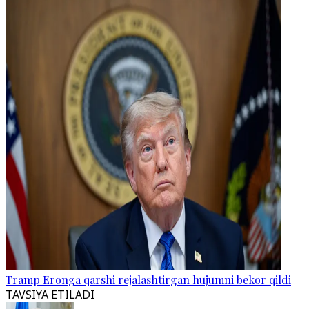
Tramp Eronga qarshi rejalashtirgan hujumni bekor qildi
TAVSIYA ETILADI