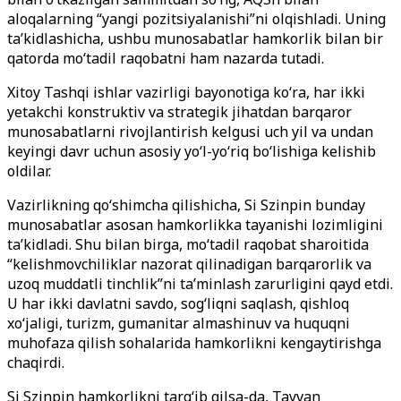
aloqalarning “yangi pozitsiyalanishi”ni olqishladi. Uning
ta’kidlashicha, ushbu munosabatlar hamkorlik bilan bir
qatorda mo‘tadil raqobatni ham nazarda tutadi.
Xitoy Tashqi ishlar vazirligi bayonotiga ko‘ra, har ikki
yetakchi konstruktiv va strategik jihatdan barqaror
munosabatlarni rivojlantirish kelgusi uch yil va undan
keyingi davr uchun asosiy yo‘l-yo‘riq bo‘lishiga kelishib
oldilar.
Vazirlikning qo‘shimcha qilishicha, Si Szinpin bunday
munosabatlar asosan hamkorlikka tayanishi lozimligini
ta’kidladi. Shu bilan birga, mo‘tadil raqobat sharoitida
“kelishmovchiliklar nazorat qilinadigan barqarorlik va
uzoq muddatli tinchlik”ni ta’minlash zarurligini qayd etdi.
U har ikki davlatni savdo, sog‘liqni saqlash, qishloq
xo‘jaligi, turizm, gumanitar almashinuv va huquqni
muhofaza qilish sohalarida hamkorlikni kengaytirishga
chaqirdi.
Si Szinpin hamkorlikni targ‘ib qilsa-da, Tayvan