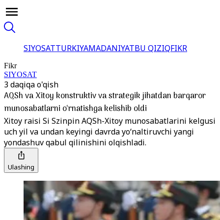
SIYOSAT
TURKIYA
MADANIYAT
BU QIZIQ
FIKR
Fikr
SIYOSAT
3 daqiqa o'qish
AQSh va Xitoy konstruktiv va strategik jihatdan barqaror
munosabatlarni o‘rnatishga kelishib oldi
Xitoy raisi Si Szinpin AQSh-Xitoy munosabatlarini kelgusi
uch yil va undan keyingi davrda yo‘naltiruvchi yangi
yondashuv qabul qilinishini olqishladi.
Ulashing