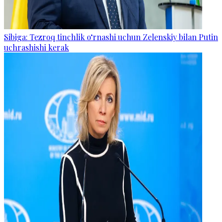
Sibiga: Tezroq tinchlik o‘rnashi uchun Zelenskiy bilan Putin
uchrashishi kerak