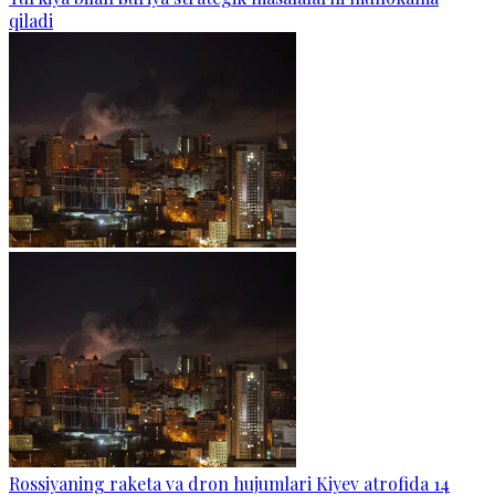
qiladi
Rossiyaning raketa va dron hujumlari Kiyev atrofida 14