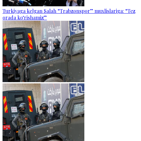
Turkiyaga kelgan Salah “Trabzonspor” muxlislariga: “Tez
orada ko‘rishamiz”