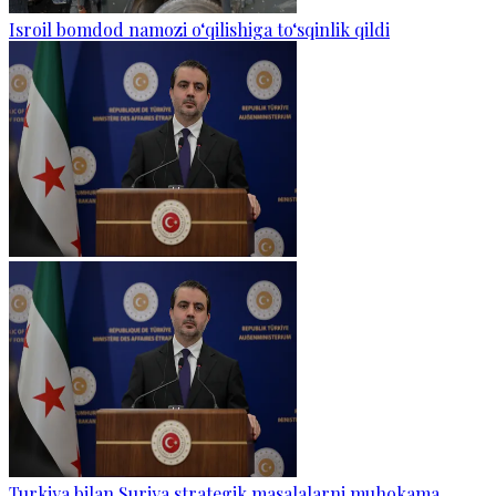
Isroil bomdod namozi o‘qilishiga to‘sqinlik qildi
Turkiya bilan Suriya strategik masalalarni muhokama