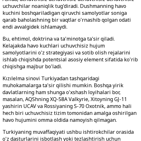
uchuvchilar noaniqlik tug'diradi. Dushmanning havo
kuchini boshqariladigan qiruvchi samolyotlar soniga
qarab baholashning bir vaqtlar o'rnashib qolgan odati
endi avvalgidek ishlamaydi.
Bu, ehtimol, doktrina va ta'minotga ta'sir qiladi.
Kelajakda havo kuchlari uchuvchisiz hujum
samolyotlarini o'z strategiyasi va sotib olish rejalarini
ishlab chiqishda potentsial asosiy element sifatida ko'rib
chiqishga majbur bo'ladi.
Kızılelma sinovi Turkiyadan tashqaridagi
muhokamalarga ta'sir qilishi mumkin. Boshqa yirik
davlatlarning ham shunga o'xshash loyihalari bor,
masalan, AQShning XQ-58A Valkyrie, Xitoyning GJ-11
yashirin UCAV va Rossiyaning S-70 Oxotnik, ammo hali
hech biri uchuvchisiz tizim tomonidan amalga oshirilgan
havo hujumini omma oldida namoyish qilmagan.
Turkiyaning muvaffaqiyati ushbu ishtirokchilar orasida
o'z dasturlarini isbotlash yoki tezlashtirish uchun