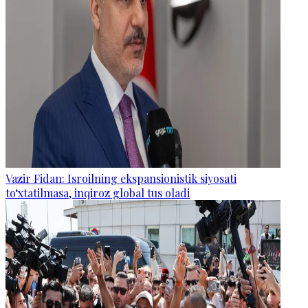
Vazir Fidan: Isroilning ekspansionistik siyosati
to‘xtatilmasa, inqiroz global tus oladi