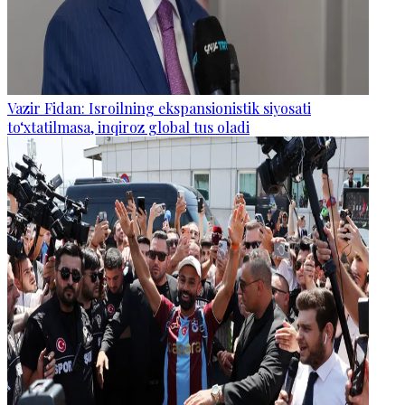
Vazir Fidan: Isroilning ekspansionistik siyosati
to‘xtatilmasa, inqiroz global tus oladi