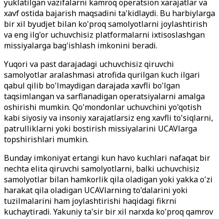
yuklatilgan vazifalarni kamroq operatsion xarajatlar va
xavf ostida bajarish maqsadini ta'kidlaydi. Bu harbiylarga
bir xil byudjet bilan ko'proq samolyotlarni joylashtirish
va eng ilg'or uchuvchisiz platformalarni ixtisoslashgan
missiyalarga bag'ishlash imkonini beradi.
Yuqori va past darajadagi uchuvchisiz qiruvchi
samolyotlar aralashmasi atrofida qurilgan kuch ilgari
qabul qilib bo'lmaydigan darajada xavfli bo'lgan
taqsimlangan va sarflanadigan operatsiyalarni amalga
oshirishi mumkin. Qo'mondonlar uchuvchini yo'qotish
kabi siyosiy va insoniy xarajatlarsiz eng xavfli to'siqlarni,
patrulliklarni yoki bostirish missiyalarini UCAVlarga
topshirishlari mumkin.
Bunday imkoniyat ertangi kun havo kuchlari nafaqat bir
nechta elita qiruvchi samolyotlarni, balki uchuvchisiz
samolyotlar bilan hamkorlik qila oladigan yoki yakka o'zi
harakat qila oladigan UCAVlarning to'dalarini yoki
tuzilmalarini ham joylashtirishi haqidagi fikrni
kuchaytiradi. Yakuniy ta'sir bir xil narxda ko'proq qamrov