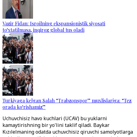
Vazir Fidan: Isroilning ekspansionistik siyosati
to‘xtatilmasa, inqiroz global tus oladi
Turkiyaga kelgan Salah “Trabzonspor” muxlislariga: “Tez
orada ko‘rishamiz”
Uchuvchisiz havo kuchlari (UCAV) bu yuklarni
kamaytirishning bir yo'lini taklif qiladi. Baykar
Kızılelmaning odatda uchuvchisiz qiruvchi samolyotlarga