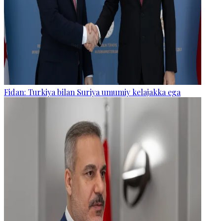
Fidan: Turkiya bilan Suriya umumiy kelajakka ega