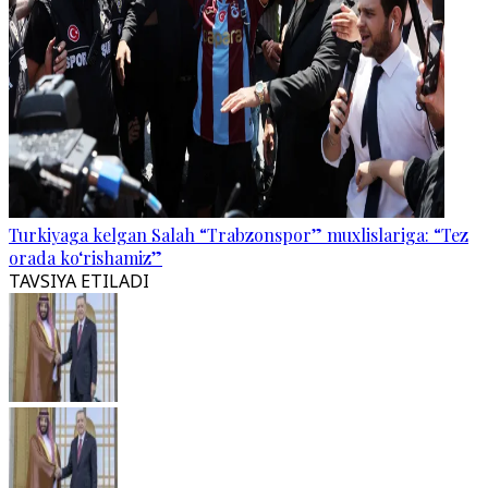
Turkiyaga kelgan Salah “Trabzonspor” muxlislariga: “Tez
orada ko‘rishamiz”
TAVSIYA ETILADI