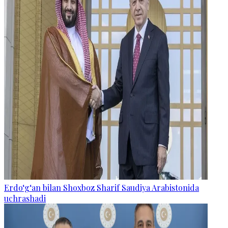
Erdo‘g‘an bilan Shoxboz Sharif Saudiya Arabistonida
uchrashadi