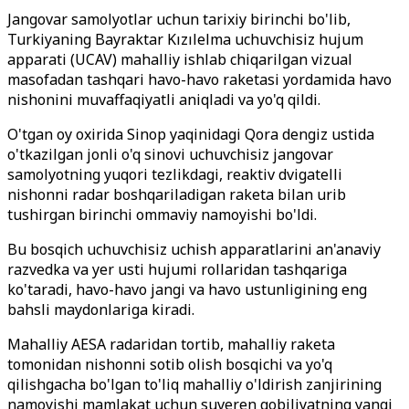
Jangovar samolyotlar uchun tarixiy birinchi bo'lib,
Turkiyaning Bayraktar Kızılelma uchuvchisiz hujum
apparati (UCAV) mahalliy ishlab chiqarilgan vizual
masofadan tashqari havo-havo raketasi yordamida havo
nishonini muvaffaqiyatli aniqladi va yo'q qildi.
O'tgan oy oxirida Sinop yaqinidagi Qora dengiz ustida
o'tkazilgan jonli o'q sinovi uchuvchisiz jangovar
samolyotning yuqori tezlikdagi, reaktiv dvigatelli
nishonni radar boshqariladigan raketa bilan urib
tushirgan birinchi ommaviy namoyishi bo'ldi.
Bu bosqich uchuvchisiz uchish apparatlarini an'anaviy
razvedka va yer usti hujumi rollaridan tashqariga
ko'taradi, havo-havo jangi va havo ustunligining eng
bahsli maydonlariga kiradi.
Mahalliy AESA radaridan tortib, mahalliy raketa
tomonidan nishonni sotib olish bosqichi va yo'q
qilishgacha bo'lgan to'liq mahalliy o'ldirish zanjirining
namoyishi mamlakat uchun suveren qobiliyatning yangi