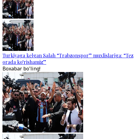
Turkiyaga kelgan Salah “Trabzonspor” muxlislariga: “Tez
orada ko‘rishamiz”
Boxabar bo'ling!