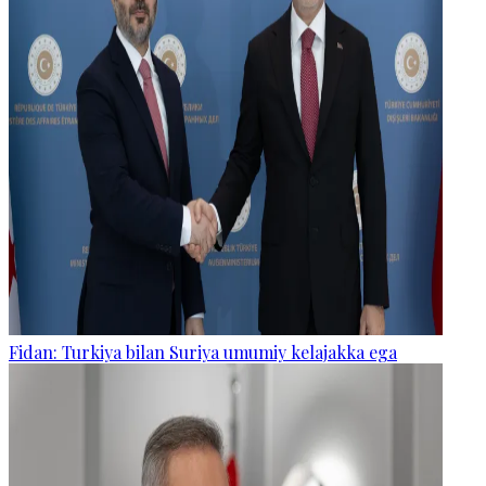
Fidan: Turkiya bilan Suriya umumiy kelajakka ega