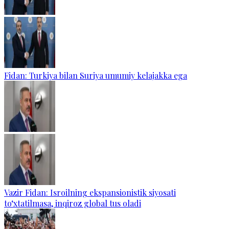
Fidan: Turkiya bilan Suriya umumiy kelajakka ega
Vazir Fidan: Isroilning ekspansionistik siyosati
to‘xtatilmasa, inqiroz global tus oladi