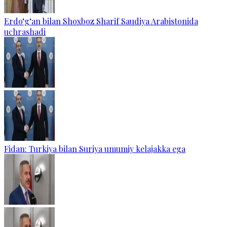
Erdo‘g‘an bilan Shoxboz Sharif Saudiya Arabistonida
uchrashadi
Fidan: Turkiya bilan Suriya umumiy kelajakka ega