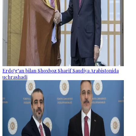
Erdo‘g‘an bilan Shoxboz Sharif Saudiya Arabistonida
uchrashadi