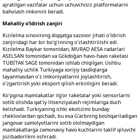
ajratilgan vazifalar uchun uchuvchisiz platformalarni
baholash imkonini beradi.
Mahalliy o‘ldirish zanjiri
Kızılelma sinovining diqqatga sazovor jihati o'ldirish
zanjiridagi har bir bo'g'inning o'zlashtirilishi edi.
Kızılelma Baykar tomonidan, MURAD AESA radarlari
ASELSAN tomonidan va Gökdoğan havo-havo raketasi
TÜBİTAK SAGE tomonidan ishlab chiqilgan. Ushbu
mahalliy uchlik Turkiyaga xorijiy tasdiqlarga
tayanmasdan o'z imkoniyatlarini joylashtirish,
o'zgartirish yoki eksport qilish erkinligini beradi.
Ko'pgina mamlakatlar ilg'or raketalar yoki sensorlarni
sotib olishda qat'iy litsenziyalash rejimlariga duch
kelishadi. Turkiyaning ichki ekotizimi bunday
cheklovlardan qochadi, bu esa G'arbning boshqariladigan
jangovar samolyotlarini sotib ololmaydigan
mamlakatlarga zamonaviy havo kuchlarini taklif qiluvchi
jozibadorlikni oshiradi.