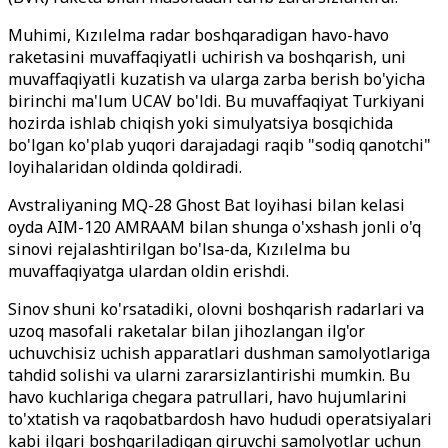
Muhimi, Kızılelma radar boshqaradigan havo-havo
raketasini muvaffaqiyatli uchirish va boshqarish, uni
muvaffaqiyatli kuzatish va ularga zarba berish bo'yicha
birinchi ma'lum UCAV bo'ldi. Bu muvaffaqiyat Turkiyani
hozirda ishlab chiqish yoki simulyatsiya bosqichida
bo'lgan ko'plab yuqori darajadagi raqib "sodiq qanotchi"
loyihalaridan oldinda qoldiradi.
Avstraliyaning MQ-28 Ghost Bat loyihasi bilan kelasi
oyda AIM-120 AMRAAM bilan shunga o'xshash jonli o'q
sinovi rejalashtirilgan bo'lsa-da, Kızılelma bu
muvaffaqiyatga ulardan oldin erishdi.
Sinov shuni ko'rsatadiki, olovni boshqarish radarlari va
uzoq masofali raketalar bilan jihozlangan ilg'or
uchuvchisiz uchish apparatlari dushman samolyotlariga
tahdid solishi va ularni zararsizlantirishi mumkin. Bu
havo kuchlariga chegara patrullari, havo hujumlarini
to'xtatish va raqobatbardosh havo hududi operatsiyalari
kabi ilgari boshqariladigan qiruvchi samolyotlar uchun