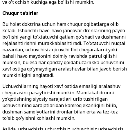
va o't ochish kuchiga ega bo'lishi mumkin.
Chuqur ta’sirlar
Bu holat doktrina uchun ham chuqur oqibatlarga olib
keladi. Ishonchli havo-havo jangovar dronlarining paydo
bo'lishi yangi to'xtatuvchi qatlam qo'shadi va dushmanni
rejalashtirishni murakkablashtiradi. To'xtatuvchi nuqtai
nazardan, uchuvchisiz qiruvchi flot chegaralarni yoki
bahsli havo maydonini doimiy ravishda patrul qilishi
mumkin, bu esa har qanday qoidabuzarlikka uchuvchini
xavf ostiga qo'ymaydigan aralashuvlar bilan javob berish
mumkinligini anglatadi.
Uchuvchilarning hayoti xavf ostida emasligi aralashuv
chegarasini pasaytirishi mumkin. Mamlakat dronni
yo'qotishning siyosiy xarajatlari urib tushirilgan
uchuvchining xarajatlaridan kamroq ekanligini bilib,
dushman samolyotlarini dronlar bilan erta va tez-tez
to'sib qo'yishni xohlashi mumkin.
Aslida, uchuvchisiz uchuvchisiz uchuvchisiz uchuvchisiz