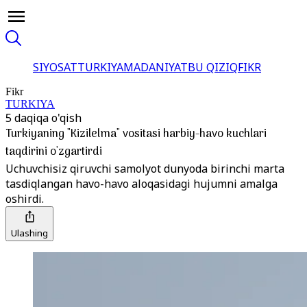
SIYOSAT
TURKIYA
MADANIYAT
BU QIZIQ
FIKR
Fikr
TURKIYA
5 daqiqa o'qish
Turkiyaning "Kizilelma" vositasi harbiy-havo kuchlari
taqdirini o'zgartirdi
Uchuvchisiz qiruvchi samolyot dunyoda birinchi marta
tasdiqlangan havo-havo aloqasidagi hujumni amalga
oshirdi.
Ulashing