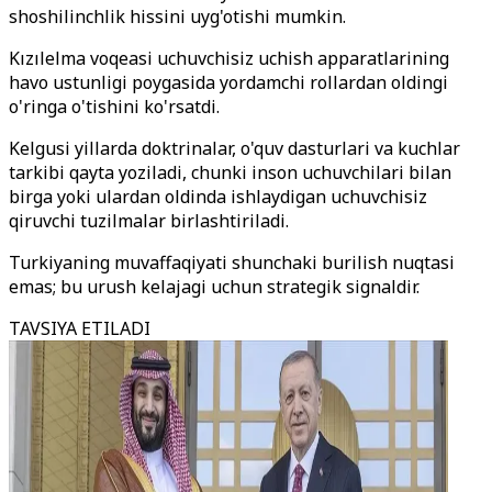
shoshilinchlik hissini uyg'otishi mumkin.
Kızılelma voqeasi uchuvchisiz uchish apparatlarining
havo ustunligi poygasida yordamchi rollardan oldingi
o'ringa o'tishini ko'rsatdi.
Kelgusi yillarda doktrinalar, o'quv dasturlari va kuchlar
tarkibi qayta yoziladi, chunki inson uchuvchilari bilan
birga yoki ulardan oldinda ishlaydigan uchuvchisiz
qiruvchi tuzilmalar birlashtiriladi.
Turkiyaning muvaffaqiyati shunchaki burilish nuqtasi
emas; bu urush kelajagi uchun strategik signaldir.
TAVSIYA ETILADI