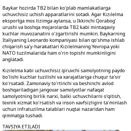
Baykar hozirda TB2 bilan ko'plab mamlakatlarga
uchuvchisiz uchish apparatlarini sotadi. Agar Kızılelma
eksportga mos tizimga aylansa, u Ikkinchi Qorabog'
urushi va boshqa mojarolarda TB2 kabi mintaqaviy
kuchlar muvozanatini o'zgartirishi mumkin. Baykarning
Italiyaning Leonardo kompaniyasi bilan qo'shma ishlab
chiqarish sa'y-harakatlari Kızılelmaning Yevropa yoki
NATO tuzilmalarida ham o'rin topishi mumkinligini
anglatadi.
Kızılelma kabi uchuvchisiz qiruvchi samolyotning paydo
bo'lishi kuchlar tuzilishi va xarajatlariga chuqur ta'sir
ko'rsatadi. Zamonaviy to'rtinchi va beshinchi avlod
boshqariladigan jangovar samolyotlar nafaqat
samolyotning birlik narxi, balki uchuvchilarni o'qitish,
texnik xizmat ko'rsatish va inson xavfsizligini ta'minlash
uchun infratuzilma talablari nuqtai nazaridan ham
qimmatga tushadi.
TAVSIYA ETILADI