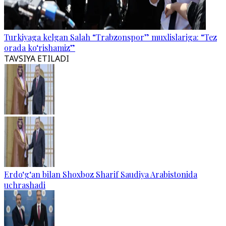
Turkiyaga kelgan Salah “Trabzonspor” muxlislariga: “Tez
orada ko‘rishamiz”
TAVSIYA ETILADI
Erdo‘g‘an bilan Shoxboz Sharif Saudiya Arabistonida
uchrashadi