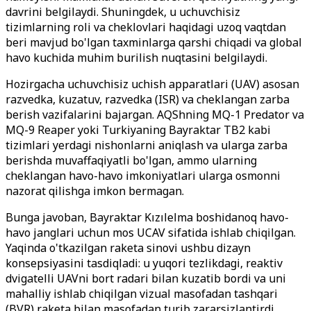
davrini belgilaydi. Shuningdek, u uchuvchisiz
tizimlarning roli va cheklovlari haqidagi uzoq vaqtdan
beri mavjud bo'lgan taxminlarga qarshi chiqadi va global
havo kuchida muhim burilish nuqtasini belgilaydi.
Hozirgacha uchuvchisiz uchish apparatlari (UAV) asosan
razvedka, kuzatuv, razvedka (ISR) va cheklangan zarba
berish vazifalarini bajargan. AQShning MQ-1 Predator va
MQ-9 Reaper yoki Turkiyaning Bayraktar TB2 kabi
tizimlari yerdagi nishonlarni aniqlash va ularga zarba
berishda muvaffaqiyatli bo'lgan, ammo ularning
cheklangan havo-havo imkoniyatlari ularga osmonni
nazorat qilishga imkon bermagan.
Bunga javoban, Bayraktar Kızılelma boshidanoq havo-
havo janglari uchun mos UCAV sifatida ishlab chiqilgan.
Yaqinda o'tkazilgan raketa sinovi ushbu dizayn
konsepsiyasini tasdiqladi: u yuqori tezlikdagi, reaktiv
dvigatelli UAVni bort radari bilan kuzatib bordi va uni
mahalliy ishlab chiqilgan vizual masofadan tashqari
(BVR) raketa bilan masofadan turib zararsizlantirdi.