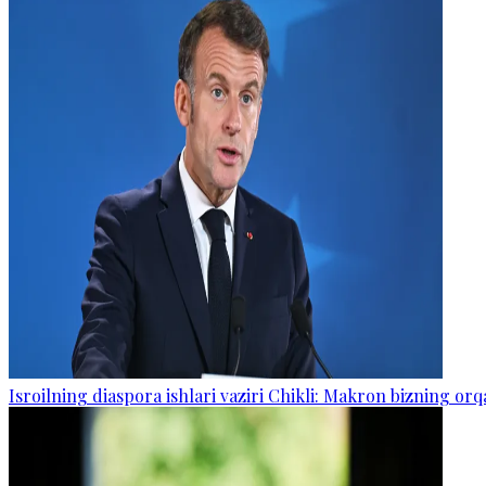
Isroilning diaspora ishlari vaziri Chikli: Makron bizning o