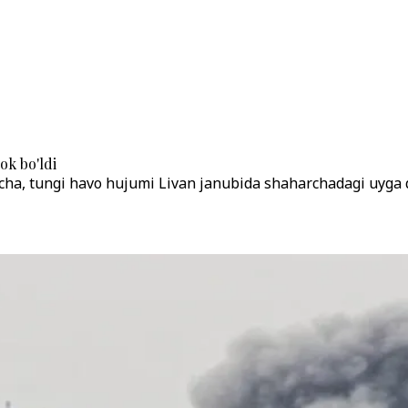
ok bo'ldi
icha, tungi havo hujumi Livan janubida shaharchadagi uyga 