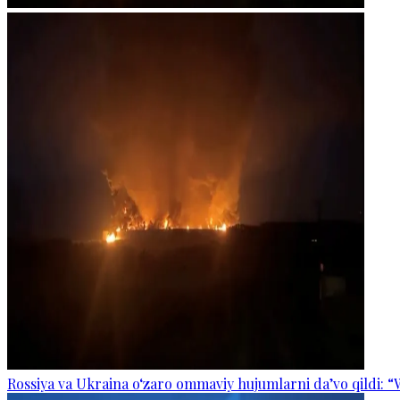
Rossiya va Ukraina o‘zaro ommaviy hujumlarni da’vo qildi: “