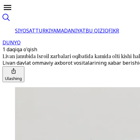
SIYOSAT
TURKIYA
MADANIYAT
BU QIZIQ
FIKR
DUNYO
1 daqiqa o'qish
Livan janubida Isroil zarbalari oqibatida kamida olti kishi hal
Livan davlat ommaviy axborot vositalarining xabar berish
Ulashing