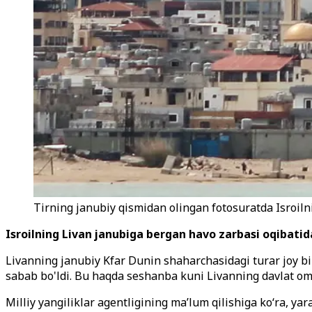
Tirning janubiy qismidan olingan fotosuratda Isroiln
Isroilning Livan janubiga bergan havo zarbasi oqibatida 
Livanning janubiy Kfar Dunin shaharchasidagi turar joy bin
sabab bo'ldi. Bu haqda seshanba kuni Livanning davlat omm
Milliy yangiliklar agentligining ma’lum qilishiga ko‘ra, y