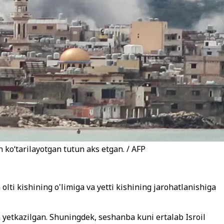
 ko‘tarilayotgan tutun aks etgan. / AFP
lti kishining o'limiga va yetti kishining jarohatlanishiga
ga yetkazilgan. Shuningdek, seshanba kuni ertalab Isroil