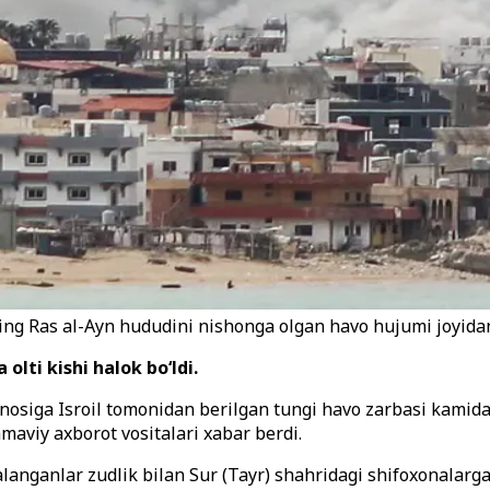
ing Ras al-Ayn hududini nishonga olgan havo hujumi joyidan
olti kishi halok bo‘ldi.
osiga Isroil tomonidan berilgan tungi havo zarbasi kamida o
aviy axborot vositalari xabar berdi.
aralanganlar zudlik bilan Sur (Tayr) shahridagi shifoxonalar