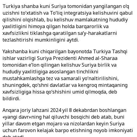
Turkiya shanba kuni Suriya tomonidan yangilangan o‘q
uzishni to‘xtatish va To‘liq integratsiya kelishuvini qabul
qilishini olqishlab, bu kelishuv mamlakatning hududiy
yaxlitligini himoya qilgan holda barqarorlik va
xavfsizlikni tiklashga qaratilgan sa’y-harakatlarni
tezlashtirishi mumkinligini aytdi.
Yakshanba kuni chiqarilgan bayonotda Turkiya Tashqi
ishlar vazirligi Suriya Prezidenti Ahmed al-Sharaa
tomonidan e’lon qilingan kelishuv Suriya birlik va
hududiy yaxlitligiga asoslangan tinchlikni
mustahkamlashga tez va samarali yo‘naltirilishini,
shuningdek, qo‘shni davlatlar va kengroq mintaqaning
xavfsizligiga hissa qo‘shishini umid qilmoqda, deb
bildirdi.
Anqara joriy lahzani 2024 yil 8 dekabrdan boshlangan
«yangi davr»ning hal qiluvchi bosqichi deb atab, buni
yillar davom etgan mojaro va nizolardan keyin Suriya
uchun farovon kelajak barpo etishning noyob imkoniyati