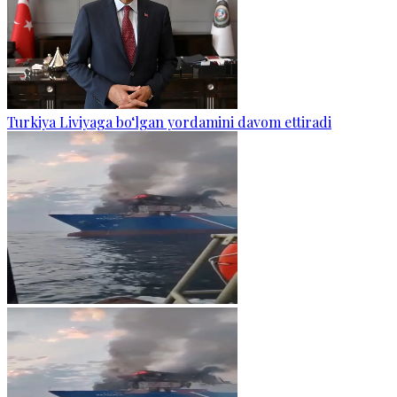
Turkiya Liviyaga bo‘lgan yordamini davom ettiradi