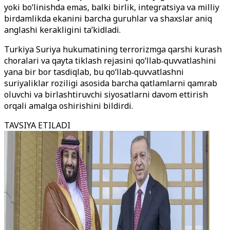
yoki bo‘linishda emas, balki birlik, integratsiya va milliy
birdamlikda ekanini barcha guruhlar va shaxslar aniq
anglashi kerakligini ta’kidladi.
Turkiya Suriya hukumatining terrorizmga qarshi kurash
choralari va qayta tiklash rejasini qo‘llab‑quvvatlashini
yana bir bor tasdiqlab, bu qo‘llab‑quvvatlashni
suriyaliklar roziligi asosida barcha qatlamlarni qamrab
oluvchi va birlashtiruvchi siyosatlarni davom ettirish
orqali amalga oshirishini bildirdi.
TAVSIYA ETILADI