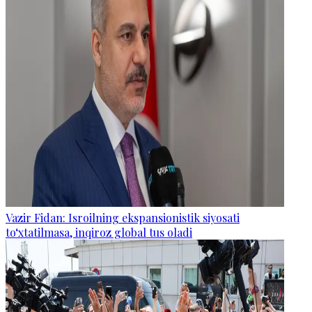
Vazir Fidan: Isroilning ekspansionistik siyosati
to‘xtatilmasa, inqiroz global tus oladi