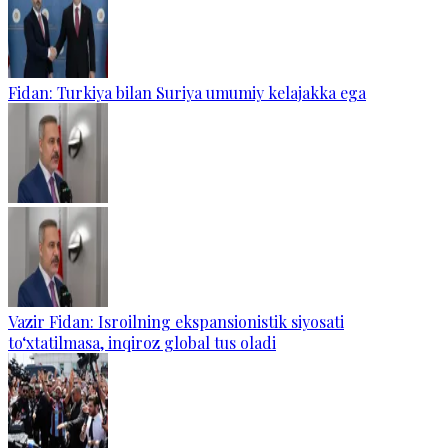
Fidan: Turkiya bilan Suriya umumiy kelajakka ega
Vazir Fidan: Isroilning ekspansionistik siyosati
to‘xtatilmasa, inqiroz global tus oladi