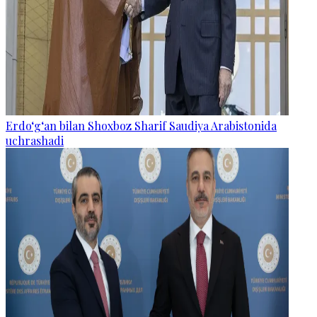
Erdo‘g‘an bilan Shoxboz Sharif Saudiya Arabistonida
uchrashadi