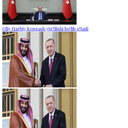
Oliy Harbiy Kengash yig‘ilishi bo‘lib o‘tadi