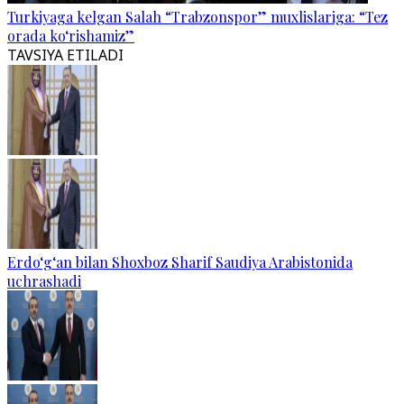
Turkiyaga kelgan Salah “Trabzonspor” muxlislariga: “Tez
orada ko‘rishamiz”
TAVSIYA ETILADI
Erdo‘g‘an bilan Shoxboz Sharif Saudiya Arabistonida
uchrashadi