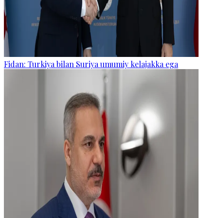
Fidan: Turkiya bilan Suriya umumiy kelajakka ega