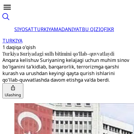
SIYOSAT
TURKIYA
MADANIYAT
BU QIZIQ
FIKR
TURKIYA
1 daqiqa o'qish
Turkiya Suriyadagi sulh bitimini qo'llab-quvvatlaydi
Anqara kelishuv Suriyaning kelajagi uchun muhim sinov
bo'lganini ta'kidlab, barqarorlik, terrorizmga qarshi
kurash va urushdan keyingi qayta qurish ishlarini
qo'llab-quvvatlashda davom etishga va'da berdi.
Ulashing