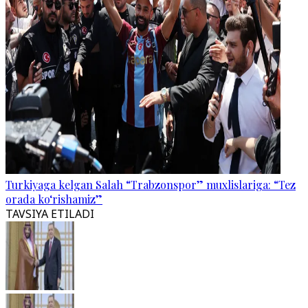
Turkiyaga kelgan Salah “Trabzonspor” muxlislariga: “Tez
orada ko‘rishamiz”
TAVSIYA ETILADI