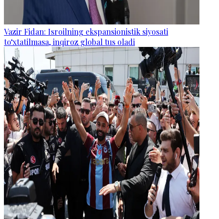
Vazir Fidan: Isroilning ekspansionistik siyosati
to‘xtatilmasa, inqiroz global tus oladi