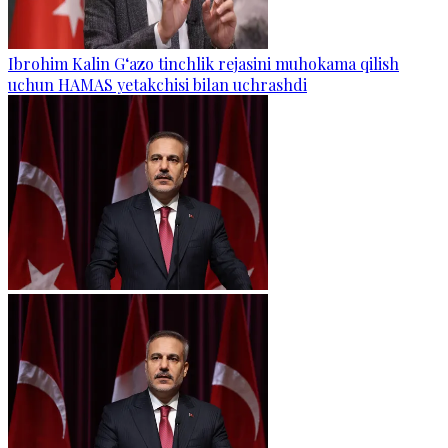
Ibrohim Kalin G‘azo tinchlik rejasini muhokama qilish
uchun HAMAS yetakchisi bilan uchrashdi