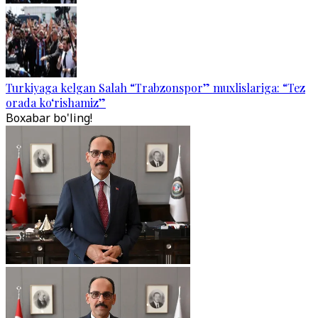
Turkiyaga kelgan Salah “Trabzonspor” muxlislariga: “Tez
orada ko‘rishamiz”
Boxabar bo'ling!