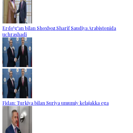
Erdo‘g‘an bilan Shoxboz Sharif Saudiya Arabistonida
uchrashadi
Fidan: Turkiya bilan Suriya umumiy kelajakka ega