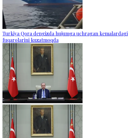
Turkiya Qora dengizda hujumga uchragan kemalardagi
fuqarolarini kuzatmoqda