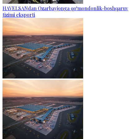
HAVELSANdan Ozarbayjonga qo‘mondonlik-boshqaruv
tizimi eksporti