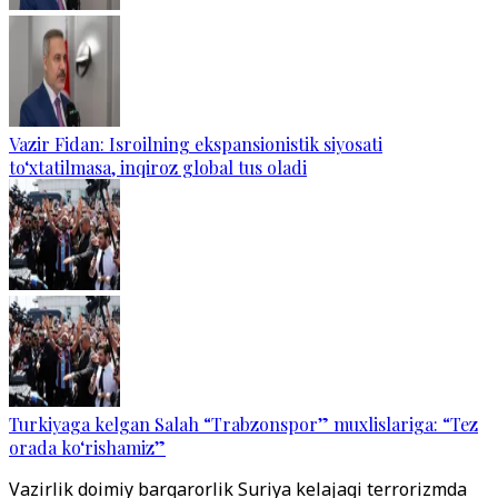
Vazir Fidan: Isroilning ekspansionistik siyosati
to‘xtatilmasa, inqiroz global tus oladi
Turkiyaga kelgan Salah “Trabzonspor” muxlislariga: “Tez
orada ko‘rishamiz”
Vazirlik doimiy barqarorlik Suriya kelajagi terrorizmda