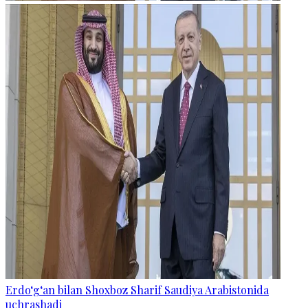
Erdo‘g‘an bilan Shoxboz Sharif Saudiya Arabistonida
uchrashadi