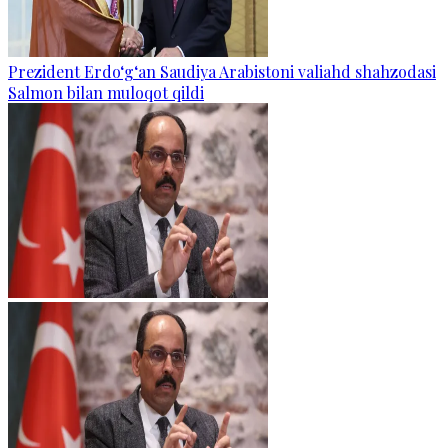
Prezident Erdo‘g‘an Saudiya Arabistoni valiahd shahzodasi
Salmon bilan muloqot qildi