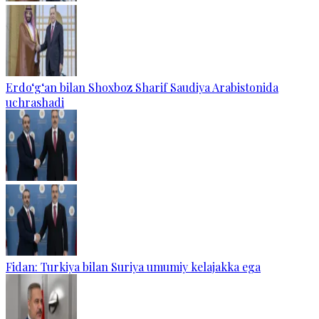
Erdo‘g‘an bilan Shoxboz Sharif Saudiya Arabistonida
uchrashadi
Fidan: Turkiya bilan Suriya umumiy kelajakka ega