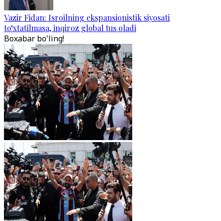
Vazir Fidan: Isroilning ekspansionistik siyosati
to‘xtatilmasa, inqiroz global tus oladi
Boxabar bo'ling!