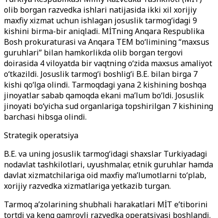
olib borgan razvedka ishlari natijasida ikki xil xorijiy
maxfiy xizmat uchun ishlagan josuslik tarmog‘idagi 9
kishini birma-bir aniqladi. MİTning Anqara Respublika
Bosh prokuraturasi va Anqara TEM bo‘limining “maxsus
guruhlari” bilan hamkorlikda olib borgan tergovi
doirasida 4 viloyatda bir vaqtning o‘zida maxsus amaliyot
o‘tkazildi. Josuslik tarmog‘i boshlig‘i B.E. bilan birga 7
kishi qo‘lga olindi. Tarmoqdagi yana 2 kishining boshqa
jinoyatlar sabab qamoqda ekani ma’lum bo‘ldi. Josuslik
jinoyati bo‘yicha sud organlariga topshirilgan 7 kishining
barchasi hibsga olindi.
Strategik operatsiya
B.E. va uning josuslik tarmog‘idagi shaxslar Turkiyadagi
nodavlat tashkilotlari, uyushmalar, etnik guruhlar hamda
davlat xizmatchilariga oid maxfiy ma’lumotlarni to‘plab,
xorijiy razvedka xizmatlariga yetkazib turgan.
Tarmoq a’zolarining shubhali harakatlari MİT e’tiborini
tortdi va keng qamrovli razvedka operatsiyasi boshlandi.