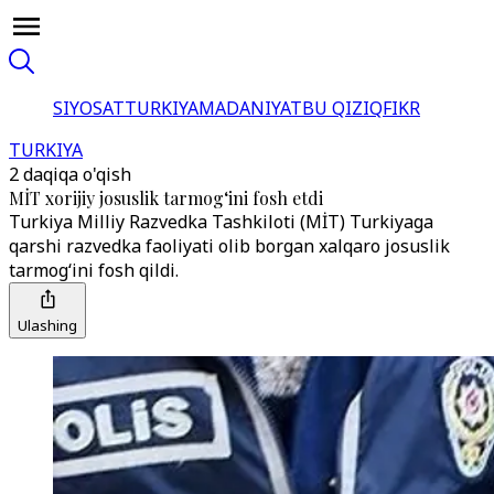
SIYOSAT
TURKIYA
MADANIYAT
BU QIZIQ
FIKR
TURKIYA
2 daqiqa o'qish
MİT xorijiy josuslik tarmog‘ini fosh etdi
Turkiya Milliy Razvedka Tashkiloti (MİT) Turkiyaga
qarshi razvedka faoliyati olib borgan xalqaro josuslik
tarmog‘ini fosh qildi.
Ulashing