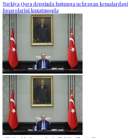
Turkiya Qora dengizda hujumga uchragan kemalardagi
fuqarolarini kuzatmoqda