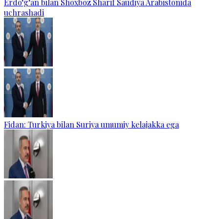
Erdo‘g‘an bilan Shoxboz Sharif Saudiya Arabistonida
uchrashadi
Fidan: Turkiya bilan Suriya umumiy kelajakka ega