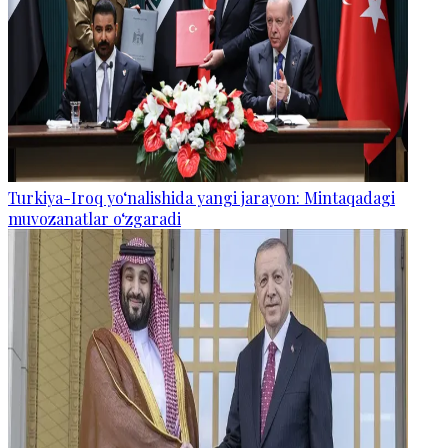
Turkiya-Iroq yo‘nalishida yangi jarayon: Mintaqadagi
muvozanatlar o‘zgaradi