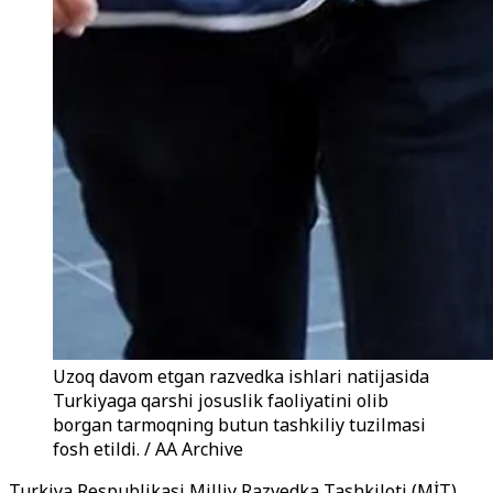
Uzoq davom etgan razvedka ishlari natijasida
Turkiyaga qarshi josuslik faoliyatini olib
borgan tarmoqning butun tashkiliy tuzilmasi
fosh etildi. / AA Archive
Turkiya Respublikasi Milliy Razvedka Tashkiloti (MİT)