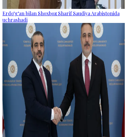
Erdo‘g‘an bilan Shoxboz Sharif Saudiya Arabistonida
uchrashadi