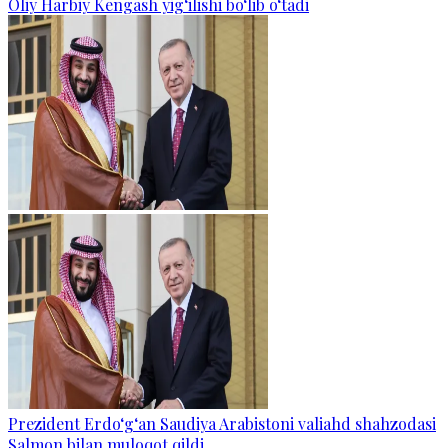
Oliy Harbiy Kengash yig‘ilishi bo‘lib o‘tadi
Prezident Erdo‘g‘an Saudiya Arabistoni valiahd shahzodasi
Salmon bilan muloqot qildi