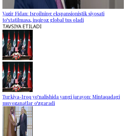
Vazir Fidan: Isroilning ekspansionistik siyosati
to‘xtatilmasa, inqiroz global tus oladi
TAVSIYA ETILADI
Turkiya-Iroq yo‘nalishida yangi jarayon: Mintaqadagi
muvozanatlar o‘zgaradi