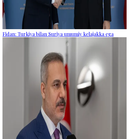
Fidan: Turkiya bilan Suriya umumiy kelajakka ega