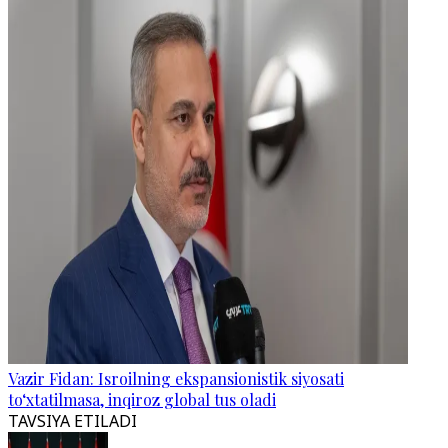
Vazir Fidan: Isroilning ekspansionistik siyosati
to‘xtatilmasa, inqiroz global tus oladi
TAVSIYA ETILADI