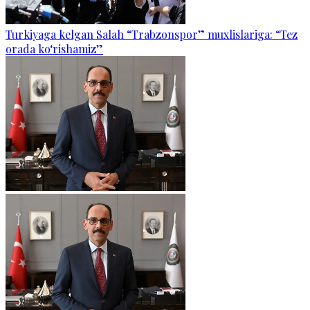
Turkiyaga kelgan Salah “Trabzonspor” muxlislariga: “Tez
orada ko‘rishamiz”