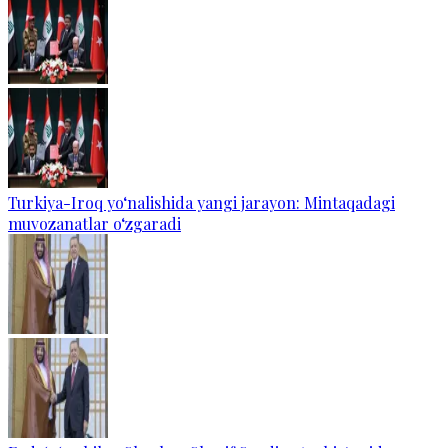
Turkiya-Iroq yo‘nalishida yangi jarayon: Mintaqadagi
muvozanatlar o‘zgaradi