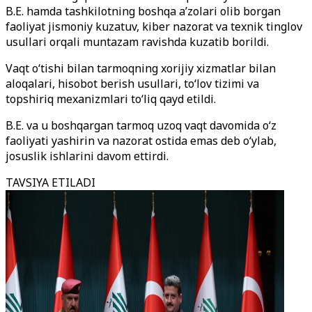
B.E. hamda tashkilotning boshqa a’zolari olib borgan
faoliyat jismoniy kuzatuv, kiber nazorat va texnik tinglov
usullari orqali muntazam ravishda kuzatib borildi.
Vaqt o‘tishi bilan tarmoqning xorijiy xizmatlar bilan
aloqalari, hisobot berish usullari, to‘lov tizimi va
topshiriq mexanizmlari to‘liq qayd etildi.
B.E. va u boshqargan tarmoq uzoq vaqt davomida o‘z
faoliyati yashirin va nazorat ostida emas deb o‘ylab,
josuslik ishlarini davom ettirdi.
TAVSIYA ETILADI