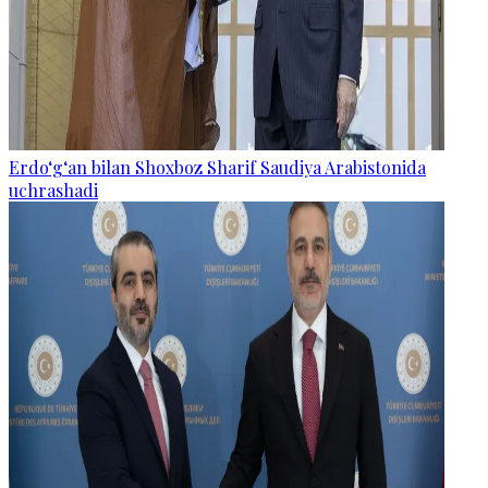
Erdo‘g‘an bilan Shoxboz Sharif Saudiya Arabistonida
uchrashadi