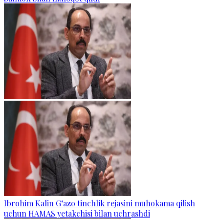
Ibrohim Kalin G‘azo tinchlik rejasini muhokama qilish
uchun HAMAS yetakchisi bilan uchrashdi