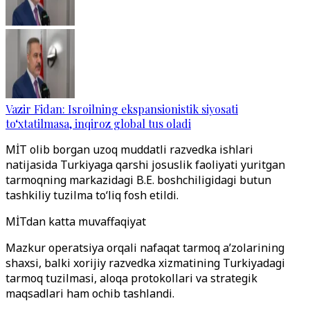
Vazir Fidan: Isroilning ekspansionistik siyosati
to‘xtatilmasa, inqiroz global tus oladi
MİT olib borgan uzoq muddatli razvedka ishlari
natijasida Turkiyaga qarshi josuslik faoliyati yuritgan
tarmoqning markazidagi B.E. boshchiligidagi butun
tashkiliy tuzilma to‘liq fosh etildi.
MİTdan katta muvaffaqiyat
Mazkur operatsiya orqali nafaqat tarmoq a’zolarining
shaxsi, balki xorijiy razvedka xizmatining Turkiyadagi
tarmoq tuzilmasi, aloqa protokollari va strategik
maqsadlari ham ochib tashlandi.