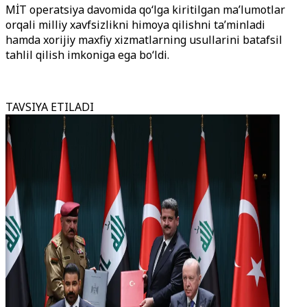
MİT operatsiya davomida qo‘lga kiritilgan ma’lumotlar
orqali milliy xavfsizlikni himoya qilishni ta’minladi
hamda xorijiy maxfiy xizmatlarning usullarini batafsil
tahlil qilish imkoniga ega bo‘ldi.
TAVSIYA ETILADI