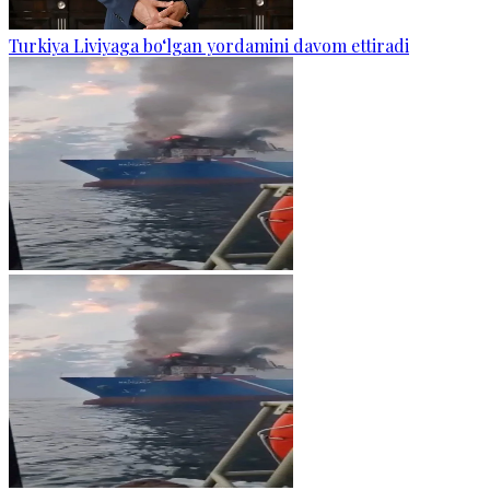
Turkiya Liviyaga bo‘lgan yordamini davom ettiradi