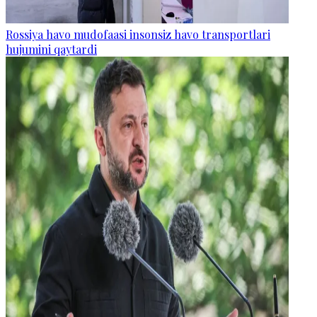
Rossiya havo mudofaasi insonsiz havo transportlari
hujumini qaytardi