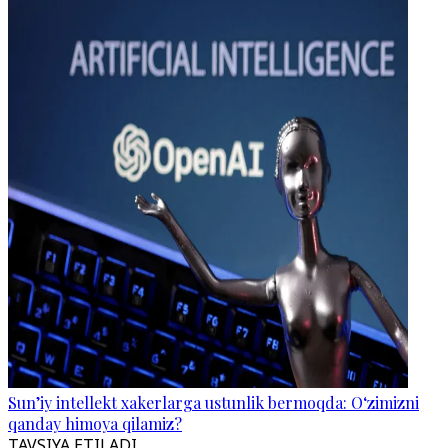
Sun’iy intellekt xakerlarga ustunlik bermoqda: O‘zimizni
qanday himoya qilamiz?
TAVSIYA ETILADI