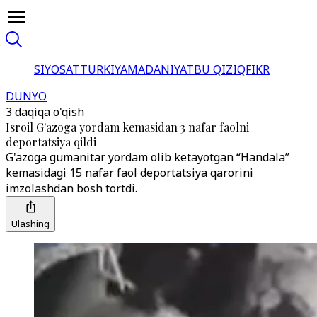
SIYOSAT
TURKIYA
MADANIYAT
BU QIZIQ
FIKR
DUNYO
3 daqiqa o'qish
Isroil G'azoga yordam kemasidan 3 nafar faolni
deportatsiya qildi
G'azoga gumanitar yordam olib ketayotgan “Handala”
kemasidagi 15 nafar faol deportatsiya qarorini
imzolashdan bosh tortdi.
Ulashing