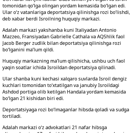
tomonidan qo‘lga olingan yordam kemasida bo‘lgan edi.
Ular o‘z vatanlariga deportatsiya qilinishga rozi bo‘lishdi,
deb xabar berdi Isroilning huquqiy markazi.
Adalah markazi yakshanba kuni Italiyadan Antonio
Mazzeo, Fransiyadan Gabrielle Cathala va AQShlik faol
Jacob Berger zudlik bilan deportatsiya qilinishga rozi
bo‘lganini ma’lum qildi.
Huquqiy markazning ma’lum qilishicha, ushbu uch faol
yaqin soatlar ichida Isroildan deportatsiya qilinadi.
Ular shanba kuni kechasi xalqaro suvlarda Isroil dengiz
kuchlari tomonidan to‘xtatilgan va janubiy Isroildagi
Ashdod portiga olib ketilgan Handala yordam kemasida
bo‘lgan 21 kishidan biri edi.
Deportatsiyaga rozi bo‘lmaganlar hibsda qoladi va sudga
tortiladi.
Adalah markazi o‘z advokatlari 21 nafar hibsga