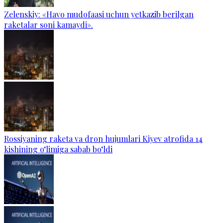
Zelenskiy: «Havo mudofaasi uchun yetkazib berilgan
raketalar soni kamaydi».
Rossiyaning raketa va dron hujumlari Kiyev atrofida 14
kishining o‘limiga sabab bo‘ldi