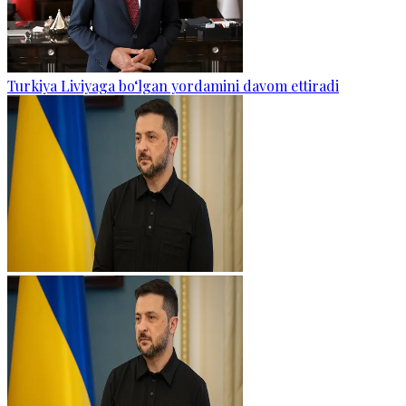
Turkiya Liviyaga bo‘lgan yordamini davom ettiradi