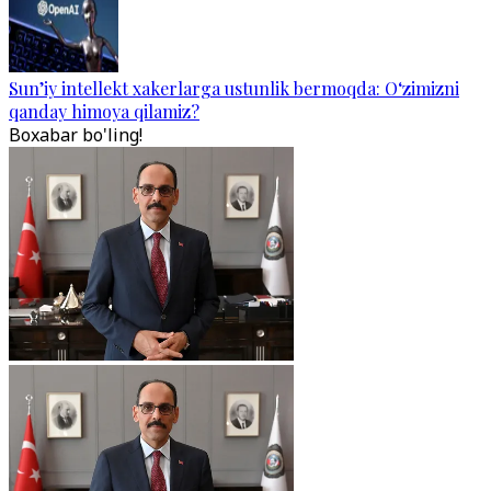
Sun’iy intellekt xakerlarga ustunlik bermoqda: O‘zimizni
qanday himoya qilamiz?
Boxabar bo'ling!