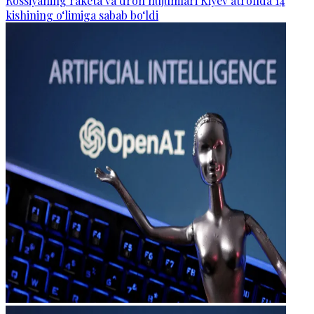
Rossiyaning raketa va dron hujumlari Kiyev atrofida 14
kishining o‘limiga sabab bo‘ldi