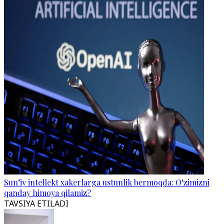
Sun’iy intellekt xakerlarga ustunlik bermoqda: O‘zimizni
qanday himoya qilamiz?
TAVSIYA ETILADI