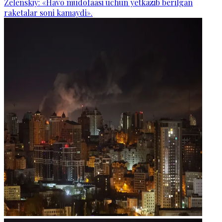
Zelenskiy: «Havo mudofaasi uchun yetkazib berilgan
raketalar soni kamaydi».