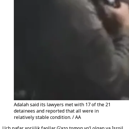
Adalah said its lawyers met with 17 of the 21
detainees and reported that all were in
relatively stable condition. / AA
Uch nafar xorijlik faollar G‘azo tomon yo‘l olgan va Isroil