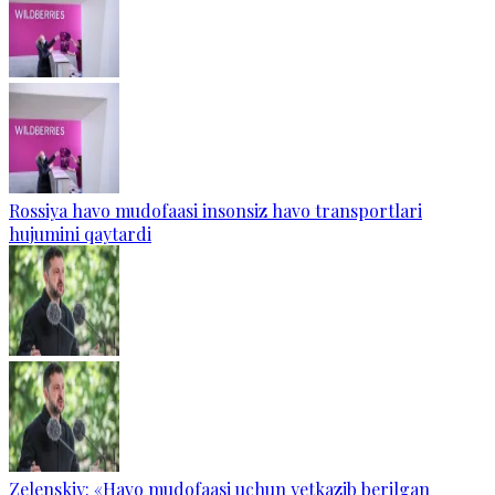
Rossiya havo mudofaasi insonsiz havo transportlari
hujumini qaytardi
Zelenskiy: «Havo mudofaasi uchun yetkazib berilgan