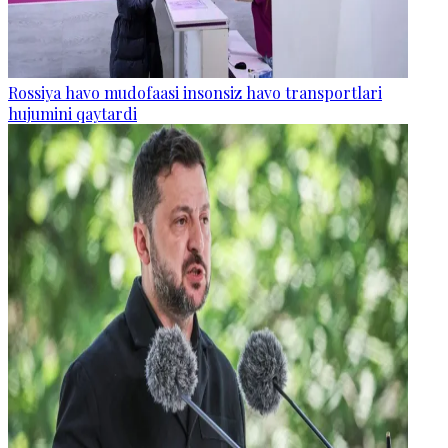
Rossiya havo mudofaasi insonsiz havo transportlari
hujumini qaytardi