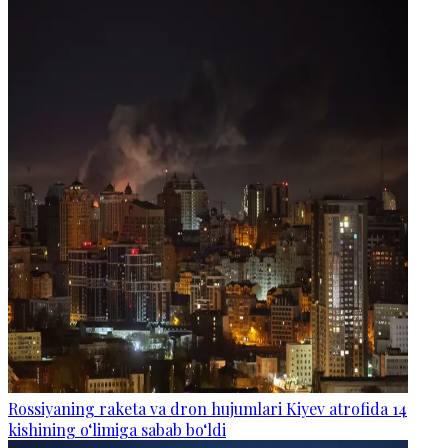
Rossiyaning raketa va dron hujumlari Kiyev atrofida 14
kishining o‘limiga sabab bo‘ldi