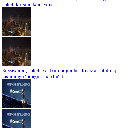
raketalar soni kamaydi».
Rossiyaning raketa va dron hujumlari Kiyev atrofida 14
kishining o‘limiga sabab bo‘ldi