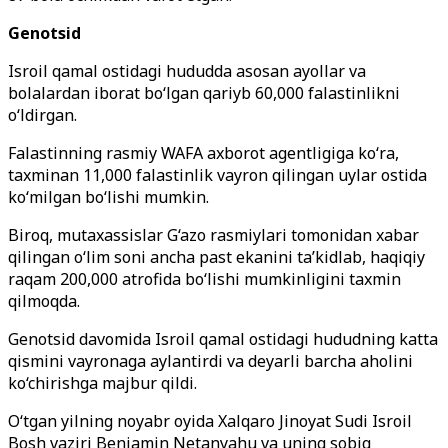
Genotsid
Isroil qamal ostidagi hududda asosan ayollar va
bolalardan iborat bo‘lgan qariyb 60,000 falastinlikni
o‘ldirgan.
Falastinning rasmiy WAFA axborot agentligiga ko‘ra,
taxminan 11,000 falastinlik vayron qilingan uylar ostida
ko‘milgan bo‘lishi mumkin.
Biroq, mutaxassislar G‘azo rasmiylari tomonidan xabar
qilingan o‘lim soni ancha past ekanini ta’kidlab, haqiqiy
raqam 200,000 atrofida bo‘lishi mumkinligini taxmin
qilmoqda.
Genotsid davomida Isroil qamal ostidagi hududning katta
qismini vayronaga aylantirdi va deyarli barcha aholini
ko‘chirishga majbur qildi.
O‘tgan yilning noyabr oyida Xalqaro Jinoyat Sudi Isroil
Bosh vaziri Benjamin Netanyahu va uning sobiq