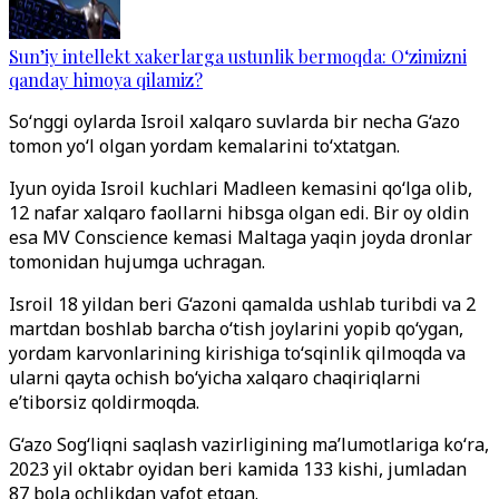
Sun’iy intellekt xakerlarga ustunlik bermoqda: O‘zimizni
qanday himoya qilamiz?
So‘nggi oylarda Isroil xalqaro suvlarda bir necha G‘azo
tomon yo‘l olgan yordam kemalarini to‘xtatgan.
Iyun oyida Isroil kuchlari Madleen kemasini qo‘lga olib,
12 nafar xalqaro faollarni hibsga olgan edi. Bir oy oldin
esa MV Conscience kemasi Maltaga yaqin joyda dronlar
tomonidan hujumga uchragan.
Isroil 18 yildan beri G‘azoni qamalda ushlab turibdi va 2
martdan boshlab barcha o‘tish joylarini yopib qo‘ygan,
yordam karvonlarining kirishiga to‘sqinlik qilmoqda va
ularni qayta ochish bo‘yicha xalqaro chaqiriqlarni
e’tiborsiz qoldirmoqda.
G‘azo Sog‘liqni saqlash vazirligining ma’lumotlariga ko‘ra,
2023 yil oktabr oyidan beri kamida 133 kishi, jumladan
87 bola ochlikdan vafot etgan.