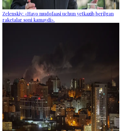
Zelenskiy: «Havo mudofaasi uchun yetkazib berilgan
raketalar soni kamaydi».