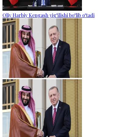
Oliy Harbiy Kengash yig‘ilishi bo‘lib o‘tadi