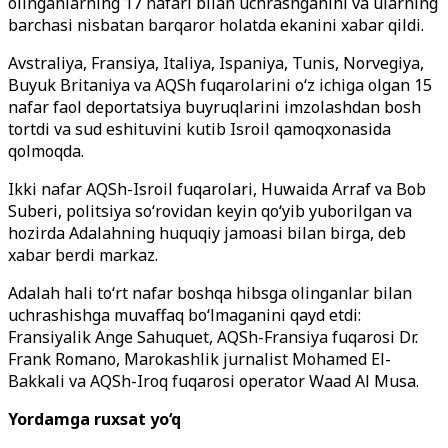
olinganlarning 17 nafari bilan uchrashganini va ularning
barchasi nisbatan barqaror holatda ekanini xabar qildi.
Avstraliya, Fransiya, Italiya, Ispaniya, Tunis, Norvegiya,
Buyuk Britaniya va AQSh fuqarolarini o‘z ichiga olgan 15
nafar faol deportatsiya buyruqlarini imzolashdan bosh
tortdi va sud eshituvini kutib Isroil qamoqxonasida
qolmoqda.
Ikki nafar AQSh-Isroil fuqarolari, Huwaida Arraf va Bob
Suberi, politsiya so‘rovidan keyin qo‘yib yuborilgan va
hozirda Adalahning huquqiy jamoasi bilan birga, deb
xabar berdi markaz.
Adalah hali to‘rt nafar boshqa hibsga olinganlar bilan
uchrashishga muvaffaq bo‘lmaganini qayd etdi:
Fransiyalik Ange Sahuquet, AQSh-Fransiya fuqarosi Dr.
Frank Romano, Marokashlik jurnalist Mohamed El-
Bakkali va AQSh-Iroq fuqarosi operator Waad Al Musa.
Yordamga ruxsat yo‘q