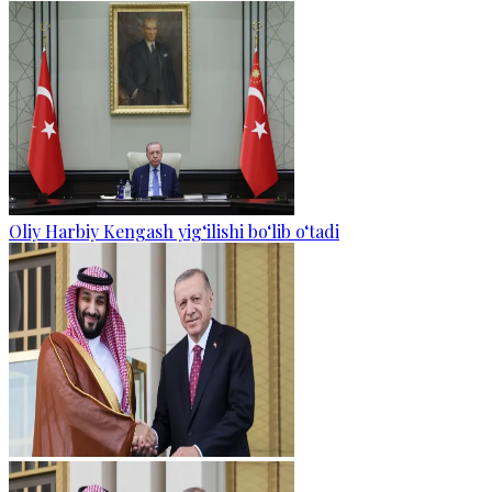
Oliy Harbiy Kengash yig‘ilishi bo‘lib o‘tadi