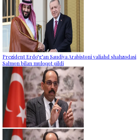
Prezident Erdo‘g‘an Saudiya Arabistoni valiahd shahzodasi
Salmon bilan muloqot qildi