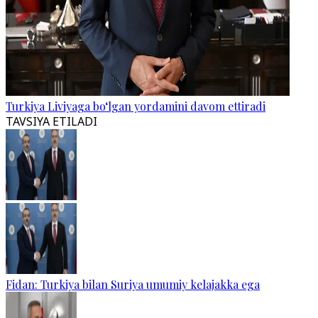
Turkiya Liviyaga bo‘lgan yordamini davom ettiradi
TAVSIYA ETILADI
Fidan: Turkiya bilan Suriya umumiy kelajakka ega