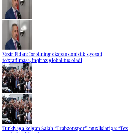
Vazir Fidan: Isroilning ekspansionistik siyosati
to‘xtatilmasa, inqiroz global tus oladi
Turkiyaga kelgan Salah “Trabzonspor” muxlislariga: “Tez