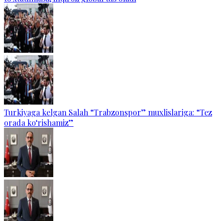
Turkiyaga kelgan Salah “Trabzonspor” muxlislariga: “Tez
orada ko‘rishamiz”