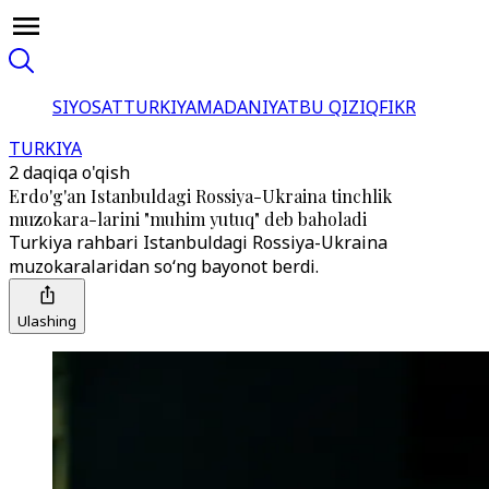
SIYOSAT
TURKIYA
MADANIYAT
BU QIZIQ
FIKR
TURKIYA
2 daqiqa o'qish
Erdo'g'an Istanbuldagi Rossiya-Ukraina tinchlik
muzokara-larini "muhim yutuq" deb baholadi
Turkiya rahbari Istanbuldagi Rossiya-Ukraina
muzokaralaridan so‘ng bayonot berdi.
Ulashing