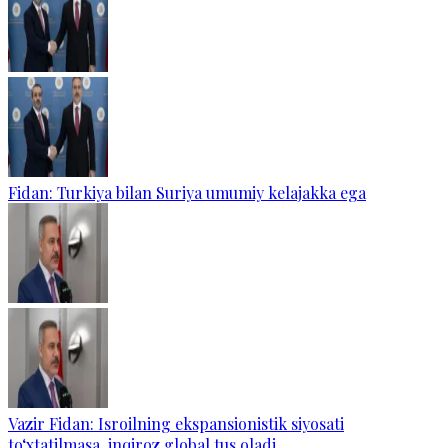
Fidan: Turkiya bilan Suriya umumiy kelajakka ega
Vazir Fidan: Isroilning ekspansionistik siyosati
to‘xtatilmasa, inqiroz global tus oladi