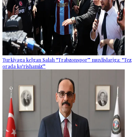
Turkiyaga kelgan Salah “Trabzonspor” muxlislariga: “Tez
orada ko‘rishamiz”