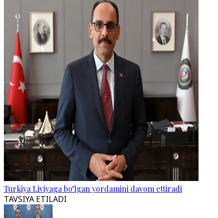
Turkiya Liviyaga bo‘lgan yordamini davom ettiradi
TAVSIYA ETILADI