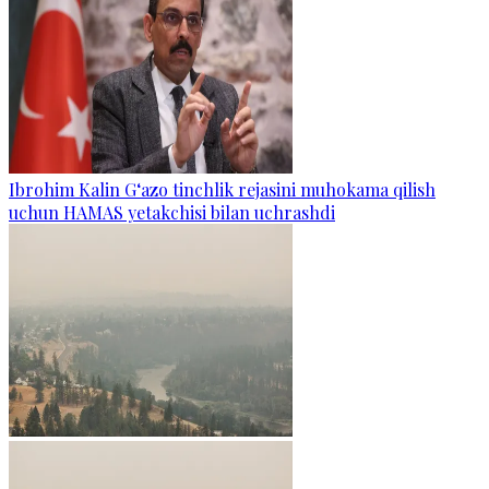
Ibrohim Kalin G‘azo tinchlik rejasini muhokama qilish
uchun HAMAS yetakchisi bilan uchrashdi