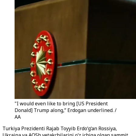
"I would even like to bring [US President
Donald] Trump along,” Erdogan underlined. /
AA
Turkiya Prezidenti Rajab Toyyib Erdo‘g‘an Rossiya,
Ukraina va AQSh yetakchilarini o‘z ichiga olgan sammit