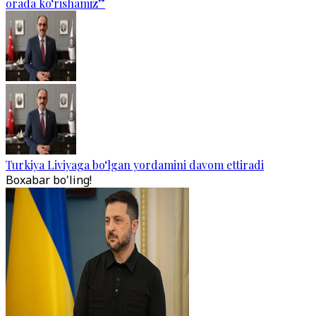
orada ko‘rishamiz”
Turkiya Liviyaga bo‘lgan yordamini davom ettiradi
Boxabar bo'ling!