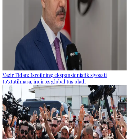
Vazir Fidan: Isroilning ekspansionistik siyosati
to‘xtatilmasa, inqiroz global tus oladi