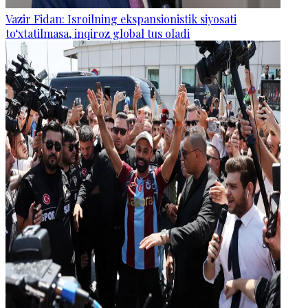
Vazir Fidan: Isroilning ekspansionistik siyosati
to‘xtatilmasa, inqiroz global tus oladi