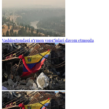
Vashingtondagi o‘rmon yong‘inlari davom etmoqda