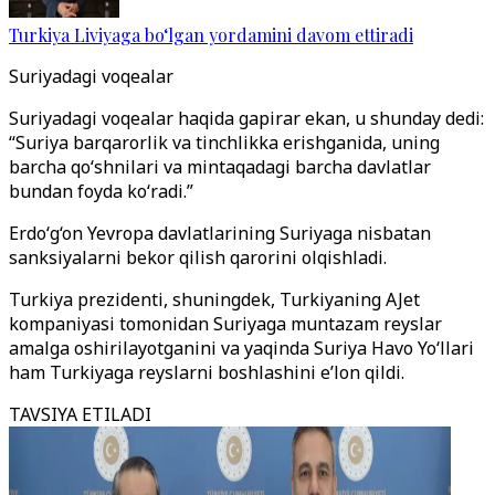
Turkiya Liviyaga bo‘lgan yordamini davom ettiradi
Suriyadagi voqealar
Suriyadagi voqealar haqida gapirar ekan, u shunday dedi:
“Suriya barqarorlik va tinchlikka erishganida, uning
barcha qo‘shnilari va mintaqadagi barcha davlatlar
bundan foyda ko‘radi.”
Erdo‘g‘on Yevropa davlatlarining Suriyaga nisbatan
sanksiyalarni bekor qilish qarorini olqishladi.
Turkiya prezidenti, shuningdek, Turkiyaning AJet
kompaniyasi tomonidan Suriyaga muntazam reyslar
amalga oshirilayotganini va yaqinda Suriya Havo Yo‘llari
ham Turkiyaga reyslarni boshlashini e’lon qildi.
TAVSIYA ETILADI