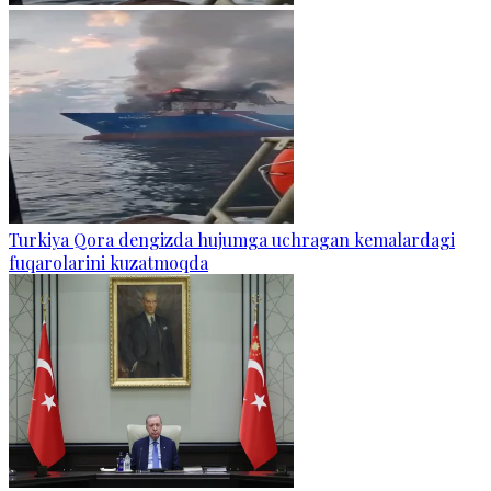
Turkiya Qora dengizda hujumga uchragan kemalardagi
fuqarolarini kuzatmoqda