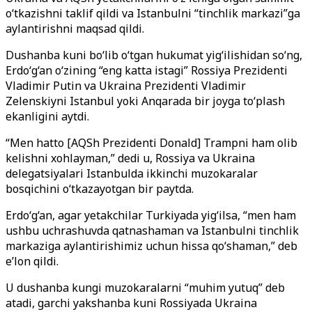
o‘tkazishni taklif qildi va Istanbulni “tinchlik markazi”ga
aylantirishni maqsad qildi.
Dushanba kuni bo‘lib o‘tgan hukumat yig‘ilishidan so‘ng,
Erdo‘g‘an o‘zining “eng katta istagi” Rossiya Prezidenti
Vladimir Putin va Ukraina Prezidenti Vladimir
Zelenskiyni Istanbul yoki Anqarada bir joyga to‘plash
ekanligini aytdi.
“Men hatto [AQSh Prezidenti Donald] Trampni ham olib
kelishni xohlayman,” dedi u, Rossiya va Ukraina
delegatsiyalari Istanbulda ikkinchi muzokaralar
bosqichini o‘tkazayotgan bir paytda.
Erdo‘g‘an, agar yetakchilar Turkiyada yig‘ilsa, “men ham
ushbu uchrashuvda qatnashaman va Istanbulni tinchlik
markaziga aylantirishimiz uchun hissa qo‘shaman,” deb
e’lon qildi.
U dushanba kungi muzokaralarni “muhim yutuq” deb
atadi, garchi yakshanba kuni Rossiyada Ukraina