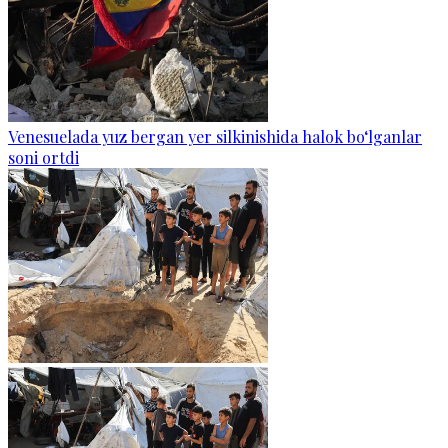
Venesuelada yuz bergan yer silkinishida halok bo‘lganlar
soni ortdi