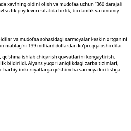
a xavfning oldini olish va mudofaa uchun “360 darajali
vfsizlik poydevori sifatida birlik, birdamlik va umumiy
oldilar va mudofaa sohasidagi sarmoyalar keskin ortganini
gan mablag‘ni 139 milliard dollardan ko‘proqqa oshirdilar.
k, qo‘shma ishlab chiqarish quvvatlarini kengaytirish,
ik bildirildi. Alyans yuqori aniqlikdagi zarba tizimlari,
‘or harbiy imkoniyatlarga qo‘shimcha sarmoya kiritishga