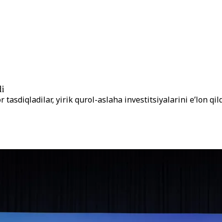
di
tasdiqladilar, yirik qurol-aslaha investitsiyalarini e’lon qil