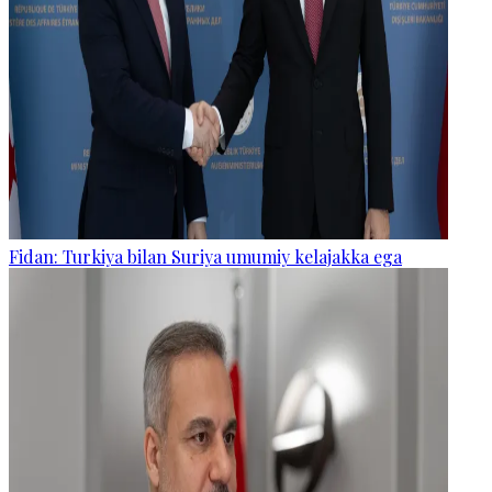
Fidan: Turkiya bilan Suriya umumiy kelajakka ega