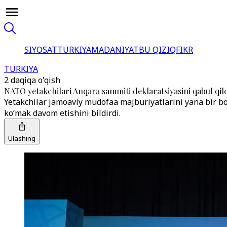
SIYOSAT
TURKIYA
MADANIYAT
BU QIZIQ
FIKR
TURKIYA
2 daqiqa o'qish
NATO yetakchilari Anqara sammiti deklaratsiyasini qabul qil
Yetakchilar jamoaviy mudofaa majburiyatlarini yana bir bor 
ko‘mak davom etishini bildirdi.
Ulashing