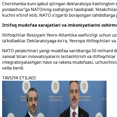
Chorshanba kuni qabul qilingan deklaratsiya Vashington s
yondashuv”ga NATOning sodiqligini tasdiqladi. Yetakchilar 
kuchni e’tirof etib, NATO o‘zgarib borayotgan tahdidlarga j
Ittifoq mudofaa xarajatlari va imkoniyatlarini oshir
Ittifoqchilar Rossiyani Yevro-Atlantika xavfsizligi uchun
ta’kidladilar. Deklaratsiyaga ko‘ra, Yevropa ittifoqchilari 
NATO yetakchilari yangi mudofaa xaridlariga 50 milliard dol
sanoat bilan innovatsiyalarni tezlashtirish va ittifoqchilar
integratsiyalashgan havo va raketa mudofaasi, uchuvchisiz
va’da berdi.
TAVSIYA ETILADI