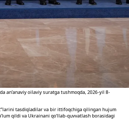
a an’anaviy oilaviy suratga tushmoqda, 2026-yil 8-
arini tasdiqladilar va bir ittifoqchiga qilingan hujum
a’lum qildi va Ukrainani qo‘llab-quvvatlash borasidagi