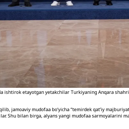
ishtirok etayotgan yetakchilar Turkiyaning Anqara shahrid
lib, jamoaviy mudofaa bo‘yicha “temirdek qat’iy majburiyat”l
ilar. Shu bilan birga, alyans yangi mudofaa sarmoyalarini m