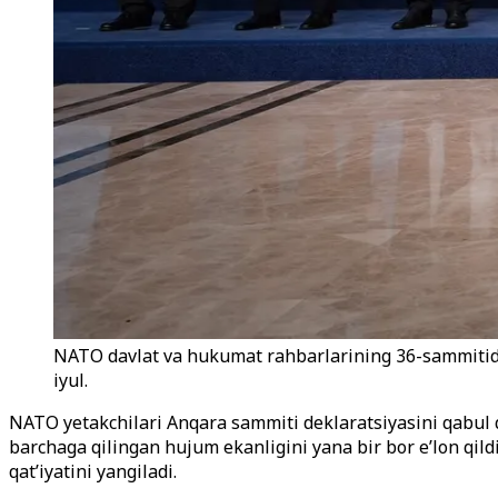
NATO davlat va hukumat rahbarlarining 36-sammitida 
iyul.
NATO yetakchilari Anqara sammiti deklaratsiyasini qabul qi
barchaga qilingan hujum ekanligini yana bir bor e’lon qild
qat’iyatini yangiladi.