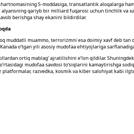
hartnomasining 5-moddasiga, transatlantik aloqalarga hamd
alyansning qariyb bir milliard fuqarosi uchun tinchlik va xa
avob berishga shay ekanini bildirdilar.
moqda
 uzoq muddatli muammo, terrorizmni esa doimiy xavf deb tan 
va Kanada o‘tgan yili asosiy mudofaa ehtiyojlariga sarflanadi
lardan ortiq mablag‘ ajratilishini e’lon qildilar. Shuningde
 o‘rtasidagi mudofaa savdosi to‘siqlarini kamaytirishga sodiql
 platformalar, razvedka, kosmik va kiber salohiyat kabi ilg