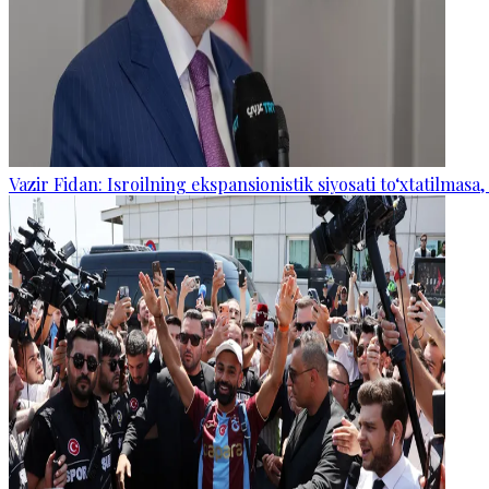
Vazir Fidan: Isroilning ekspansionistik siyosati to‘xtatilmasa,